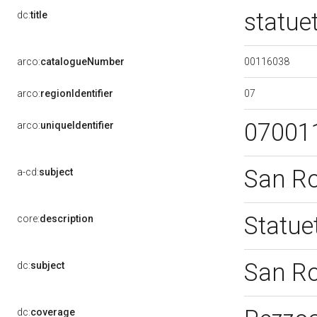
statue
dc:
title
00116038
arco:
catalogueNumber
07
arco:
regionIdentifier
07001
arco:
uniqueIdentifier
San R
a-cd:
subject
Statue
core:
description
San R
dc:
subject
dc:
coverage