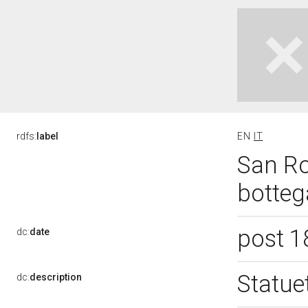
rdfs:
label
EN
IT
San Ro
botteg
post 1
dc:
date
Statue
dc:
description