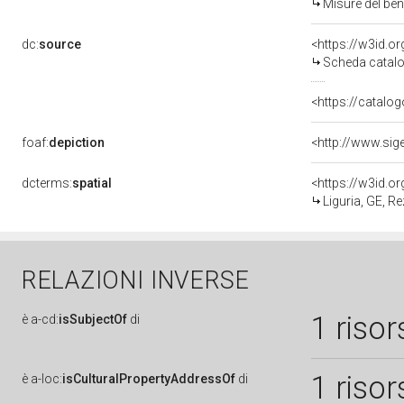
Misure del be
dc:
source
<https://w3id.
Scheda catalo
<https://catalog
foaf:
depiction
dcterms:
spatial
<https://w3id.
Liguria, GE, R
RELAZIONI INVERSE
1 risor
è
a-cd:
isSubjectOf
di
1 risor
è
a-loc:
isCulturalPropertyAddressOf
di