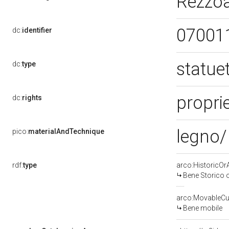
Rezzoa
07001
dc:
identifier
statue
dc:
type
proprie
dc:
rights
legno/ 
pico:
materialAndTechnique
rdf:
type
arco:HistoricOrA
Bene Storico o
arco:MovableCul
Bene mobile