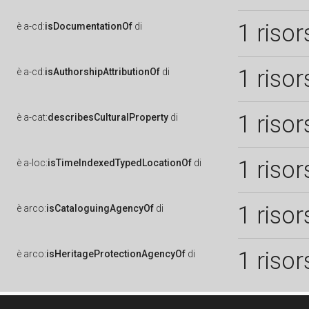
1 risor
è
a-cd:
isDocumentationOf
di
1 risor
è
a-cd:
isAuthorshipAttributionOf
di
1 risor
è
a-cat:
describesCulturalProperty
di
1 risor
è
a-loc:
isTimeIndexedTypedLocationOf
di
1 risor
è
arco:
isCataloguingAgencyOf
di
1 risor
è
arco:
isHeritageProtectionAgencyOf
di