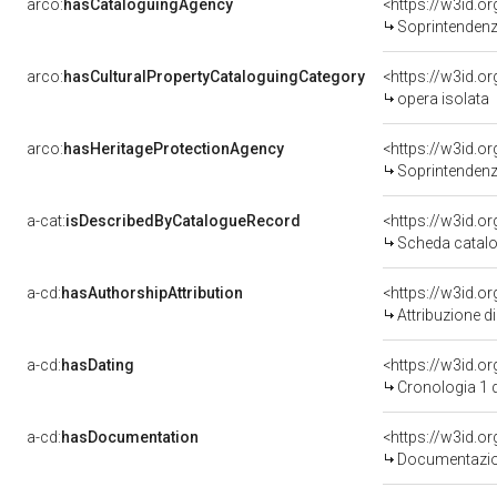
arco:
hasCataloguingAgency
<https://w3id.
Soprintendenza 
arco:
hasCulturalPropertyCataloguingCategory
<https://w3id.o
opera isolata
arco:
hasHeritageProtectionAgency
<https://w3id.
Soprintendenza Arche
a-cat:
isDescribedByCatalogueRecord
<https://w3id.
Scheda catalo
a-cd:
hasAuthorshipAttribution
Attribuzione d
a-cd:
hasDating
<https://w3id.
Cronologia 1 
a-cd:
hasDocumentation
Documentazion