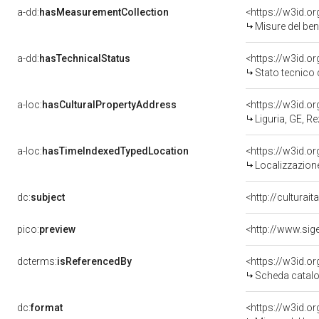
a-dd:
hasMeasurementCollection
<https://w3id.
Misure del be
a-dd:
hasTechnicalStatus
<https://w3id.o
Stato tecnico
a-loc:
hasCulturalPropertyAddress
<https://w3id.
Liguria, GE, R
a-loc:
hasTimeIndexedTypedLocation
<https://w3id.
Localizzazione
dc:
subject
<http://culturai
pico:
preview
dcterms:
isReferencedBy
<https://w3id.
Scheda catalo
dc:
format
<https://w3id.