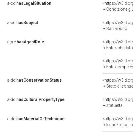
a-cd:
hasLegalSituation
Condizione giu
a-cd:
hasSubject
<https://w3id.
San Rocco
core:
hasAgentRole
<https://w3id.
Ente schedatore d
<https://w3id.o
Ente competente per tute
a-dd:
hasConservationStatus
<https://w3id.o
Stato di cons
a-dd:
hasCulturalPropertyType
statuetta
a-dd:
hasMaterialOrTechnique
<https://w3id.or
legno/ intaglio