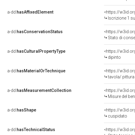
a-dd:
hasAffixedElement
<https://w3id.o
Iscrizione 1 s
a-dd:
hasConservationStatus
<https://w3id.
Stato di cons
a-dd:
hasCulturalPropertyType
<https://w3id.
dipinto
a-dd:
hasMaterialOrTechnique
<https://w3id.or
tavola/ pittura
a-dd:
hasMeasurementCollection
<https://w3id.
Misure del be
a-dd:
hasShape
<https://w3id.o
cuspidato
a-dd:
hasTechnicalStatus
<https://w3id.o