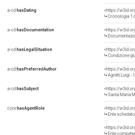
a-cd:
hasDating
<https://w3id.
Cronologia 1 
a-cd:
hasDocumentation
Documentazion
a-cd:
hasLegalSituation
Condizione giu
a-cd:
hasPreferredAuthor
<https://w3id.
Agretti Luigi -
a-cd:
hasSubject
<https://w3id.
Santa Maria 
core:
hasAgentRole
<https://w3id.
Ente schedatore d
<https://w3id.o
Ente competente per tutel