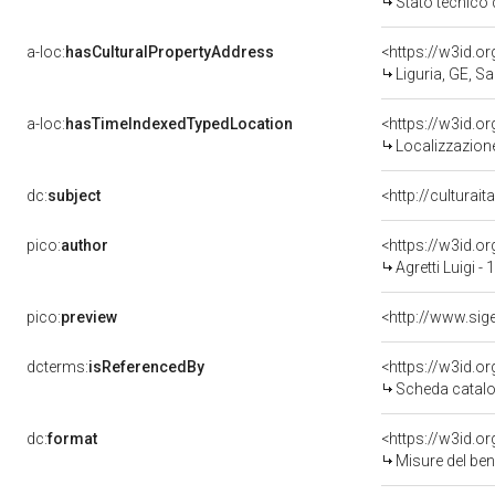
Stato tecnico
a-loc:
hasCulturalPropertyAddress
<https://w3id.
Liguria, GE, S
a-loc:
hasTimeIndexedTypedLocation
<https://w3id.
Localizzazione
dc:
subject
<http://culturai
pico:
author
<https://w3id.
Agretti Luigi -
pico:
preview
dcterms:
isReferencedBy
<https://w3id.
Scheda catalo
dc:
format
<https://w3id.
Misure del be