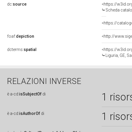
dc:
source
<https://w3id.
Scheda catalo
<https://catalog
foaf:
depiction
dcterms:
spatial
<https://w3id.
Liguria, GE, S
RELAZIONI INVERSE
1 risor
è
a-cd:
isSubjectOf
di
1 risor
è
a-cd:
isAuthorOf
di