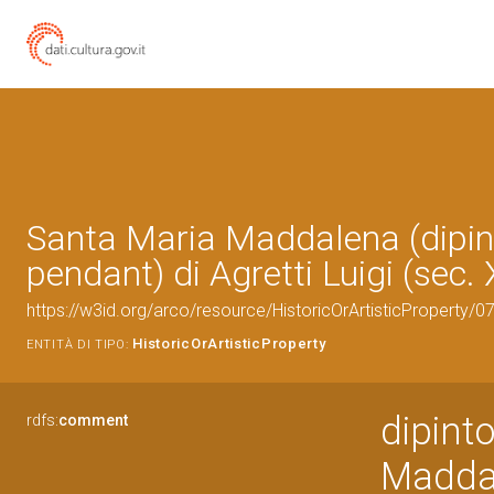
Santa Maria Maddalena (dipin
pendant) di Agretti Luigi (sec.
https://w3id.org/arco/resource/HistoricOrArtisticProperty
HistoricOrArtisticProperty
ENTITÀ DI TIPO:
dipint
rdfs:
comment
Madda