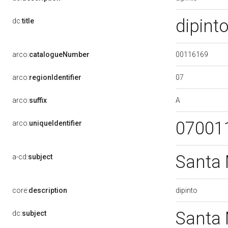
dipint
dc:
title
00116169
arco:
catalogueNumber
07
arco:
regionIdentifier
A
arco:
suffix
07001
arco:
uniqueIdentifier
Santa
a-cd:
subject
dipinto
core:
description
Santa
dc:
subject