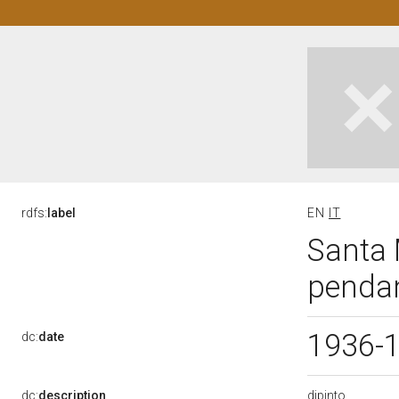
rdfs:
label
EN
IT
Santa 
pendant
1936-
dc:
date
dipinto
dc:
description