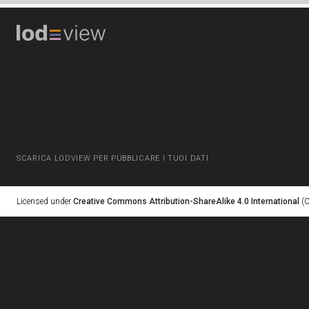
SCARICA LODVIEW PER PUBBLICARE I TUOI DATI
Licensed under
Creative Commons Attribution-ShareAlike 4.0 International
(C