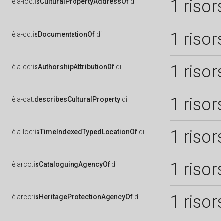
1 risor
è
a-loc:
isCulturalPropertyAddressOf
di
1 risor
è
a-cd:
isDocumentationOf
di
1 risor
è
a-cd:
isAuthorshipAttributionOf
di
1 risor
è
a-cat:
describesCulturalProperty
di
1 risor
è
a-loc:
isTimeIndexedTypedLocationOf
di
1 risor
è
arco:
isCataloguingAgencyOf
di
1 risor
è
arco:
isHeritageProtectionAgencyOf
di