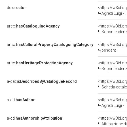
dc:
creator
<https://w3id.
Agretti Luigi -
arco:
hasCataloguingAgency
<https://w3id.
Soprintendenza 
arco:
hasCulturalPropertyCataloguingCategory
<https://w3id.o
pendant
arco:
hasHeritageProtectionAgency
<https://w3id.
Soprintendenza Arche
a-cat:
isDescribedByCatalogueRecord
<https://w3id.
Scheda catalo
a-cd:
hasAuthor
<https://w3id.
Agretti Luigi -
a-cd:
hasAuthorshipAttribution
<https://w3id.o
Attribuzione d