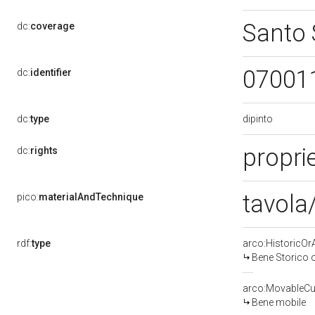
Santo 
dc:
coverage
07001
dc:
identifier
dipinto
dc:
type
proprie
dc:
rights
tavola/
pico:
materialAndTechnique
rdf:
type
arco:HistoricOrA
Bene Storico o
arco:MovableCul
Bene mobile