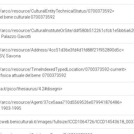
g/arco/resource/CulturalEntityTechnicalStatus/0700373592>
del bene culturale 0700373592
rg/arco/resource/CulturalInstituteOrSite/ddf580b512261cfcb1e5bb6a6
i Palazzo Gavotti
rg/arco/resource/Address/4cc51d36e3fd4d1fd88f21f952890d5c>
, SV, Savona
rg/arco/resource/TimeIndexedTypedLocation/0700373592-current>
fisica attuale del bene: 0700373592
alia.it/pico/thesaurus/4.2#disegni>
org/arco/resource/Agent/37ce5aaa710d5569526e079941876486>
- 1903-1995
ecweb.beniculturali.it/images/fullsize/ICCD1064726/ICCD14543618_0