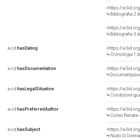
<https://w3id.or
Bibliografia 2 
<https://w3id.or
Bibliografia 3 
a-cd:
hasDating
<https://w3id.o
Cronologia 1 
a-cd:
hasDocumentation
<https://w3id.o
Documentazione
a-cd:
hasLegalSituation
<https://w3id.org
Condizione giur
a-cd:
hasPreferredAuthor
<https://w3id.
Cuneo Renata 
a-cd:
hasSubject
<https://w3id.o
Nudo Di Donna