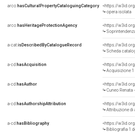
arco:
hasCulturalPropertyCataloguingCategory
<https://w3id.or
opera isolata
arco:
hasHeritageProtectionAgency
<https://w3id.o
Soprintendenza 
a-cat:
isDescribedByCatalogueRecord
<https://w3id.o
Scheda catalo
a-cd:
hasAcquisition
<https://w3id.or
Acquisizione 1
a-cd:
hasAuthor
<https://w3id.
Cuneo Renata 
a-cd:
hasAuthorshipAttribution
<https://w3id.or
Attribuzione d
a-cd:
hasBibliography
<https://w3id.or
Bibliografia 1 