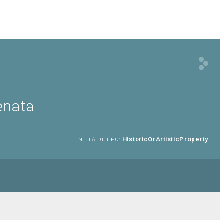
enata
HistoricOrArtisticProperty
ENTITÀ DI TIPO: