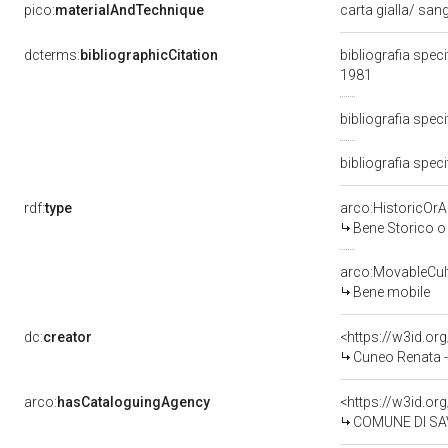
pico:
materialAndTechnique
carta gialla/ sa
dcterms:
bibliographicCitation
bibliografia spec
1981
bibliografia spec
bibliografia speci
rdf:
type
arco:HistoricOrAr
Bene Storico o 
arco:MovableCult
Bene mobile
dc:
creator
<https://w3id.
Cuneo Renata 
arco:
hasCataloguingAgency
<https://w3id.
COMUNE DI SA