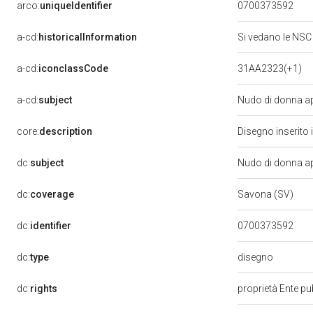
arco:
uniqueIdentifier
0700373592
a-cd:
historicalInformation
Si vedano le NS
a-cd:
iconclassCode
31AA2323(+1)
a-cd:
subject
Nudo di donna a
core:
description
Disegno inserito
dc:
subject
Nudo di donna a
dc:
coverage
Savona (SV)
dc:
identifier
0700373592
disegno
dc:
type
dc:
rights
proprietà Ente pub