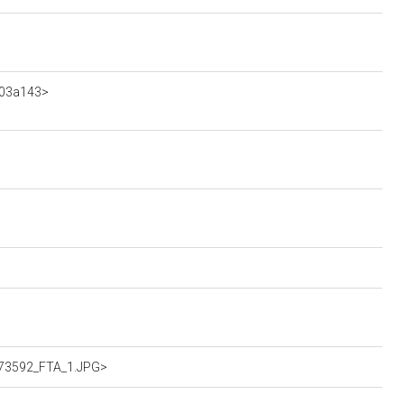
203a143>
0373592_FTA_1.JPG>