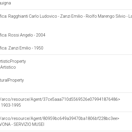
nguigna
ifica: Ragghianti Carlo Ludovico - Zanzi Emilio - Riolfo Marengo Silvio - 
ifica: Rossi Angelo - 2004
fica: Zanzi Emilio - 1950
tisticProperty
Artistico
uralProperty
org/arco/resource/Agent/37ce5aaa710d5569526e079941876486>
- 1903-1995
org/arco/resource/Agent/80959bc649a39470ba1806bf228bc3ee>
VONA - SERVIZIO MUSEI