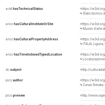
a-dd:
hasTechnicalStatus
<https://w3id.or
Stato tecnico 
a-loc:
hasCulturalInstituteOrSite
<https://w3id.o
Museo d'arte d
a-loc:
hasCulturalPropertyAddress
<https://w3id.o
ITALIA, Liguria
a-loc:
hasTimeIndexedTypedLocation
<https://w3id.o
Localizzazione 
dc:
subject
<http://culturait
pico:
author
<https://w3id.
Cuneo Renata 
pico:
preview
<http://www.sig