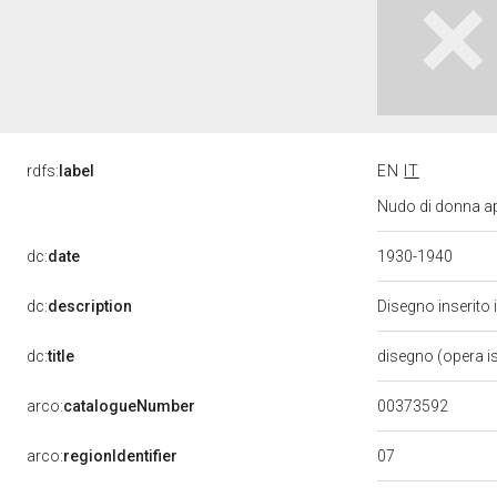
rdfs:
label
EN
IT
Nudo di donna ap
dc:
date
1930-1940
dc:
description
Disegno inserito
dc:
title
disegno (opera i
00373592
arco:
catalogueNumber
07
arco:
regionIdentifier