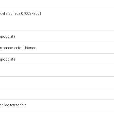
C della scheda 0700373591
ppoggiata
 in passepartout bianco
ppoggiata
blico territoriale