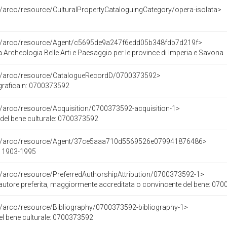
g/arco/resource/CulturalPropertyCataloguingCategory/opera-isolata>
rg/arco/resource/Agent/c5695de9a247f6edd05b348fdb7d219f>
Archeologia Belle Arti e Paesaggio per le province di Imperia e Savona
rg/arco/resource/CatalogueRecordD/0700373592>
grafica n: 0700373592
g/arco/resource/Acquisition/0700373592-acquisition-1>
 del bene culturale: 0700373592
org/arco/resource/Agent/37ce5aaa710d5569526e079941876486>
- 1903-1995
g/arco/resource/PreferredAuthorshipAttribution/0700373592-1>
i autore preferita, maggiormente accreditata o convincente del bene: 07
g/arco/resource/Bibliography/0700373592-bibliography-1>
del bene culturale: 0700373592