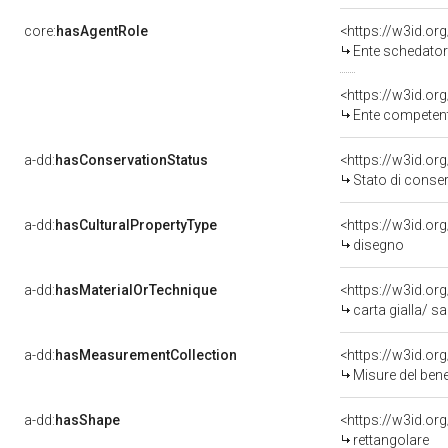
core:
hasAgentRole
<https://w3id.o
Ente schedato
<https://w3id.o
Ente competent
a-dd:
hasConservationStatus
<https://w3id.o
Stato di conse
a-dd:
hasCulturalPropertyType
<https://w3id.o
disegno
a-dd:
hasMaterialOrTechnique
<https://w3id.or
carta gialla/ s
a-dd:
hasMeasurementCollection
<https://w3id.o
Misure del ben
a-dd:
hasShape
<https://w3id.or
rettangolare