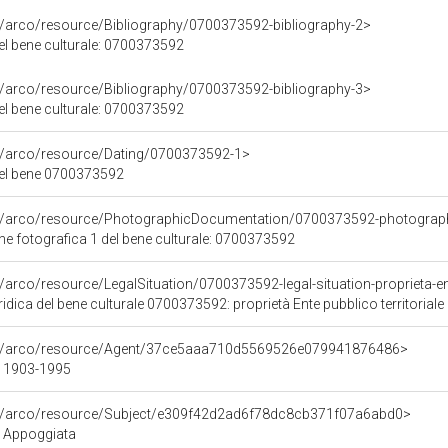
g/arco/resource/Bibliography/0700373592-bibliography-2>
del bene culturale: 0700373592
g/arco/resource/Bibliography/0700373592-bibliography-3>
del bene culturale: 0700373592
rg/arco/resource/Dating/0700373592-1>
del bene 0700373592
rg/arco/resource/PhotographicDocumentation/0700373592-photograp
 fotografica 1 del bene culturale: 0700373592
/arco/resource/LegalSituation/0700373592-legal-situation-proprieta-ent
idica del bene culturale 0700373592: proprietà Ente pubblico territoriale
org/arco/resource/Agent/37ce5aaa710d5569526e079941876486>
- 1903-1995
rg/arco/resource/Subject/e309f42d2ad6f78dc8cb371f07a6abd0>
 Appoggiata