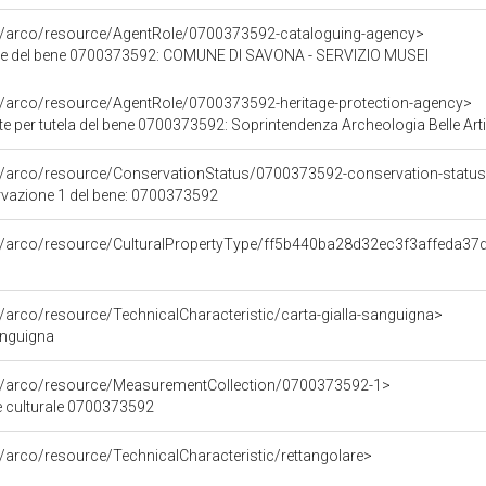
rg/arco/resource/AgentRole/0700373592-cataloguing-agency>
re del bene 0700373592: COMUNE DI SAVONA - SERVIZIO MUSEI
rg/arco/resource/AgentRole/0700373592-heritage-protection-agency>
e per tutela del bene 0700373592: Soprintendenza Archeologia Belle Arti
rg/arco/resource/ConservationStatus/0700373592-conservation-status
rvazione 1 del bene: 0700373592
rg/arco/resource/CulturalPropertyType/ff5b440ba28d32ec3f3affeda3
g/arco/resource/TechnicalCharacteristic/carta-gialla-sanguigna>
anguigna
rg/arco/resource/MeasurementCollection/0700373592-1>
e culturale 0700373592
g/arco/resource/TechnicalCharacteristic/rettangolare>