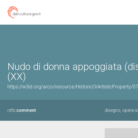
Nudo di donna appoggiata (dis
(XX)
https://w3id.org/arco/resource/HistoricOrArtisticProperty/
rdfs:
comment
disegno, opera i