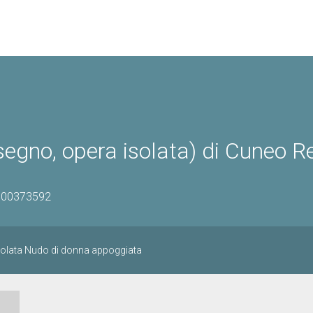
egno, opera isolata) di Cuneo R
0700373592
solata Nudo di donna appoggiata