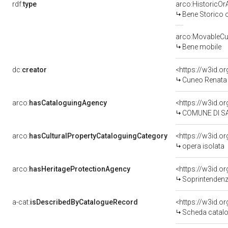
rdf:
type
arco:HistoricOrA
Bene Storico o
arco:MovableCul
Bene mobile
dc:
creator
<https://w3id.
Cuneo Renata 
arco:
hasCataloguingAgency
<https://w3id.
COMUNE DI SA
arco:
hasCulturalPropertyCataloguingCategory
<https://w3id.o
opera isolata
arco:
hasHeritageProtectionAgency
<https://w3id.
Soprintendenza
a-cat:
isDescribedByCatalogueRecord
<https://w3id.
Scheda catalo