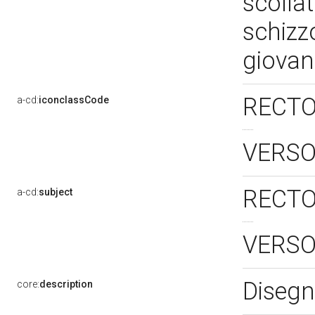
scollat
schizzo
giovane
RECTO
a-cd:
iconclassCode
VERSO
RECTO
a-cd:
subject
VERSO
Disegn
core:
description