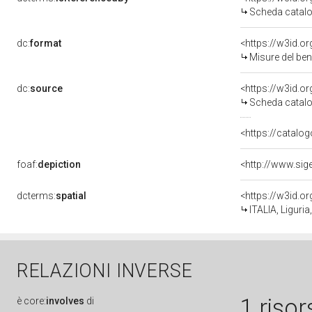
Scheda catalo
dc:
format
<https://w3id.
Misure del be
dc:
source
<https://w3id.
Scheda catalo
<https://catalog
foaf:
depiction
dcterms:
spatial
<https://w3id.
ITALIA, Liguri
RELAZIONI INVERSE
1 risor
è
core:
involves
di