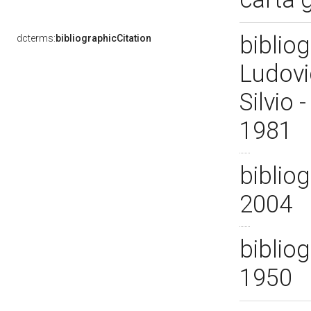
bibliog
dcterms:
bibliographicCitation
Ludovi
Silvio 
1981
bibliog
2004
bibliog
1950