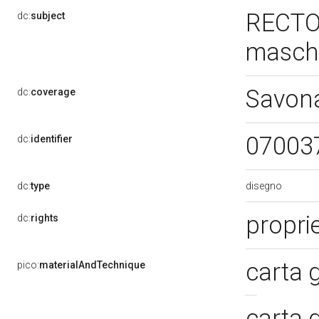
RECTO 
dc:
subject
masch
Savon
dc:
coverage
07003
dc:
identifier
disegno
dc:
type
proprie
dc:
rights
carta 
pico:
materialAndTechnique
carta 