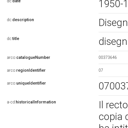
1950-
dc:
date
Disegn
dc:
description
disegn
dc:
title
00373646
arco:
catalogueNumber
07
arco:
regionIdentifier
07003
arco:
uniqueIdentifier
Il rec
a-cd:
historicalInformation
copia 