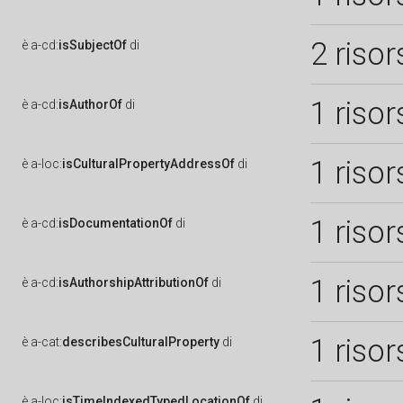
2 risor
è
a-cd:
isSubjectOf
di
1 risor
è
a-cd:
isAuthorOf
di
1 risor
è
a-loc:
isCulturalPropertyAddressOf
di
1 risor
è
a-cd:
isDocumentationOf
di
1 risor
è
a-cd:
isAuthorshipAttributionOf
di
1 risor
è
a-cat:
describesCulturalProperty
di
è
a-loc:
isTimeIndexedTypedLocationOf
di