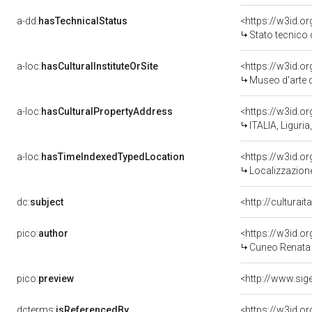
a-dd:
hasTechnicalStatus
<https://w3id.o
Stato tecnico
a-loc:
hasCulturalInstituteOrSite
<https://w3id.o
Museo d'arte d
a-loc:
hasCulturalPropertyAddress
<https://w3id.
ITALIA, Liguri
a-loc:
hasTimeIndexedTypedLocation
<https://w3id.
Localizzazione
dc:
subject
<http://culturai
pico:
author
<https://w3id.
Cuneo Renata 
pico:
preview
dcterms:
isReferencedBy
<https://w3id.