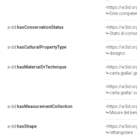
<https://w3id.o
Ente competente per 
a-dd:
hasConservationStatus
<https://w3id.o
Stato di cons
a-dd:
hasCulturalPropertyType
<https://w3id.
disegno
a-dd:
hasMaterialOrTechnique
<https://w3id.o
carta gialla/ 
<https://w3id.o
carta gialla/ 
a-dd:
hasMeasurementCollection
<https://w3id.
Misure del be
a-dd:
hasShape
<https://w3id.o
rettangolare