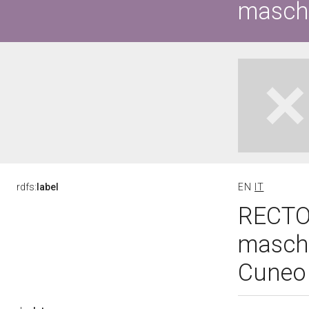
maschi
rdfs:
label
EN
IT
RECTO 
maschi
Cuneo