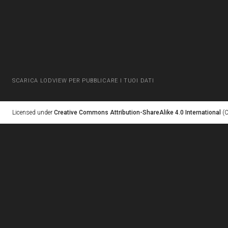
SCARICA LODVIEW PER PUBBLICARE I TUOI DATI
Licensed under
Creative Commons Attribution-ShareAlike 4.0 International
(C