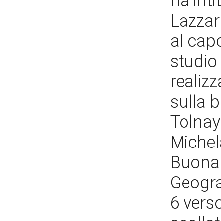
ha inti
Lazzar
al cap
studio
realiz
sulla b
Tolnay
Michel
Buonarr
Geogra
6 vers