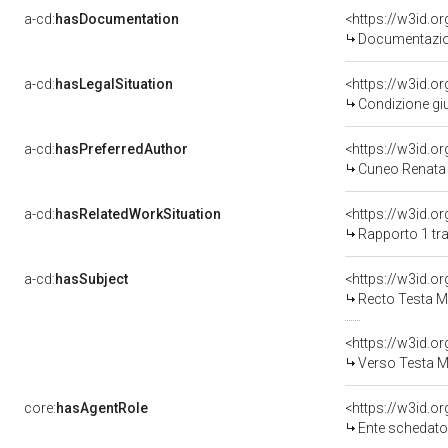
a-cd:
hasDocumentation
Documentazion
a-cd:
hasLegalSituation
Condizione giu
a-cd:
hasPreferredAuthor
<https://w3id.
Cuneo Renata 
a-cd:
hasRelatedWorkSituation
<https://w3id.o
Rapporto 1 tra
a-cd:
hasSubject
<https://w3id.
Recto Testa M
<https://w3id.
Verso Testa M
core:
hasAgentRole
<https://w3id.
Ente schedat