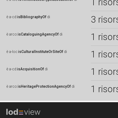
1 risor
3 risor
è
a-cd:
isBibliographyOf
di
1 risor
è
arco:
isCataloguingAgencyOf
di
1 risor
è
a-loc:
isCulturalInstituteOrSiteOf
di
1 risor
è
a-cd:
isAcquisitionOf
di
1 risor
è
arco:
isHeritageProtectionAgencyOf
di