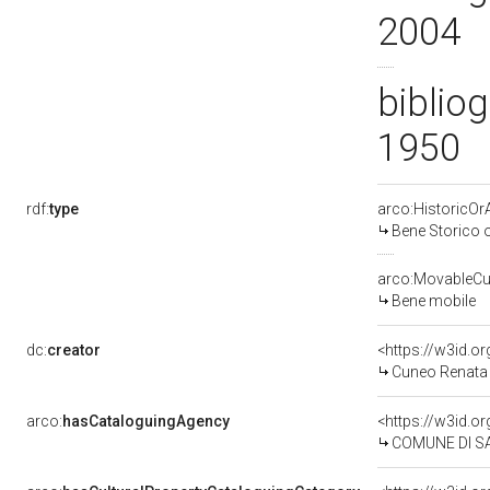
2004
bibliog
1950
rdf:
type
arco:HistoricOrA
Bene Storico o
arco:MovableCul
Bene mobile
dc:
creator
<https://w3id.
Cuneo Renata 
arco:
hasCataloguingAgency
<https://w3id.
COMUNE DI SA