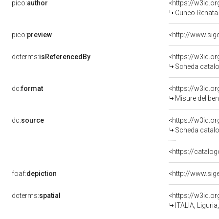
pico:
author
<https://w3id.
Cuneo Renata 
pico:
preview
dcterms:
isReferencedBy
<https://w3id.
Scheda catalo
dc:
format
<https://w3id.
Misure del be
dc:
source
<https://w3id.
Scheda catalo
<https://catalog
foaf:
depiction
dcterms:
spatial
<https://w3id.
ITALIA, Liguri