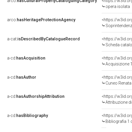
arco:
hasCulturalPropertyCataloguingCategory
<https://w3id.o
opera isolata
arco:
hasHeritageProtectionAgency
<https://w3id.
Soprintendenza
a-cat:
isDescribedByCatalogueRecord
<https://w3id.
Scheda catalo
a-cd:
hasAcquisition
<https://w3id.o
Acquisizione 1
a-cd:
hasAuthor
<https://w3id.
Cuneo Renata 
a-cd:
hasAuthorshipAttribution
<https://w3id.o
Attribuzione d
a-cd:
hasBibliography
<https://w3id.o
Bibliografia 1