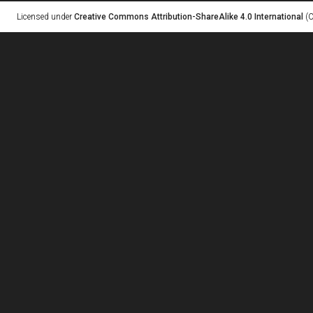
Licensed under
Creative Commons Attribution-ShareAlike 4.0 International
(C