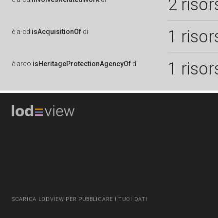
2 risor
1 risor
è
a-cd:
isAcquisitionOf
di
1 risor
è
arco:
isHeritageProtectionAgencyOf
di
SCARICA LODVIEW PER PUBBLICARE I TUOI DATI