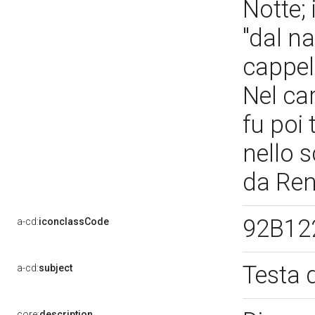
Notte; 
"dal na
cappell
Nel car
fu poi
nello 
da Re
92B12
a-cd:
iconclassCode
Testa 
a-cd:
subject
core:
description