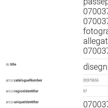
passep
07003
070037
fotogr
allega
07003
disegn
dc:
title
00373656
arco:
catalogueNumber
07
arco:
regionIdentifier
07003
arco:
uniqueIdentifier