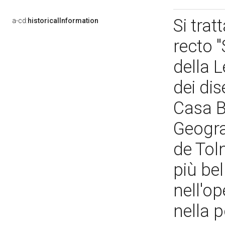
Si trat
a-cd:
historicalInformation
recto "
della 
dei dis
Casa Bu
Geogra
de Toln
più bel
nell'op
nella 