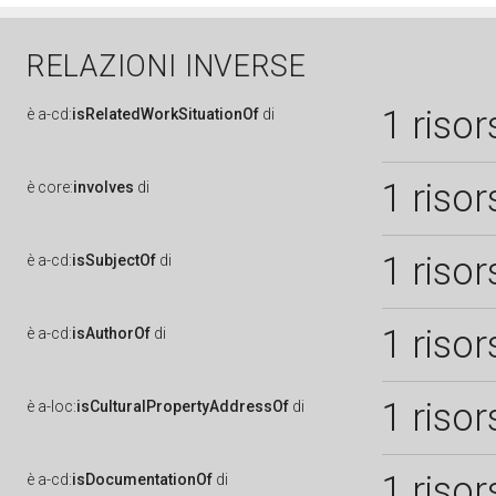
RELAZIONI INVERSE
1 risor
è
a-cd:
isRelatedWorkSituationOf
di
1 risor
è
core:
involves
di
1 risor
è
a-cd:
isSubjectOf
di
1 risor
è
a-cd:
isAuthorOf
di
1 risor
è
a-loc:
isCulturalPropertyAddressOf
di
1 risor
è
a-cd:
isDocumentationOf
di