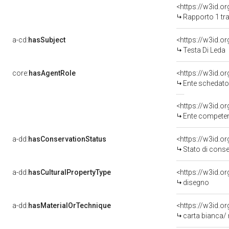
<https://w3id.o
Rapporto 1 tra
a-cd:
hasSubject
<https://w3id.
Testa Di Leda
core:
hasAgentRole
<https://w3id.
Ente schedat
<https://w3id.o
Ente competente per 
a-dd:
hasConservationStatus
<https://w3id.o
Stato di cons
a-dd:
hasCulturalPropertyType
<https://w3id.
disegno
a-dd:
hasMaterialOrTechnique
<https://w3id.o
carta bianca/ 