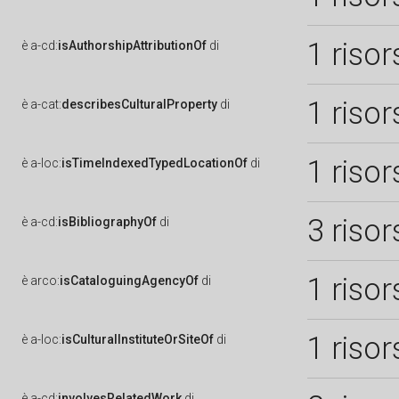
1 risor
è
a-cd:
isAuthorshipAttributionOf
di
1 risor
è
a-cat:
describesCulturalProperty
di
1 risor
è
a-loc:
isTimeIndexedTypedLocationOf
di
3 risor
è
a-cd:
isBibliographyOf
di
1 risor
è
arco:
isCataloguingAgencyOf
di
1 risor
è
a-loc:
isCulturalInstituteOrSiteOf
di
è
a-cd:
involvesRelatedWork
di