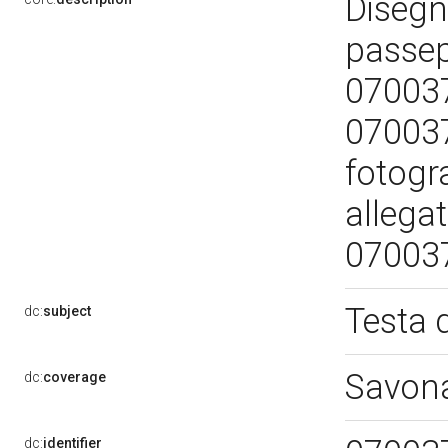
Disegno
passep
07003
070037
fotogr
allega
07003
Testa 
dc:
subject
Savon
dc:
coverage
dc:
identifier