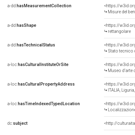
a-dd:
hasMeasurementCollection
<https://w3id.
Misure del be
a-dd:
hasShape
<https://w3id.o
rettangolare
a-dd:
hasTechnicalStatus
<https://w3id.o
Stato tecnico
a-loc:
hasCulturalInstituteOrSite
<https://w3id.o
Museo d'arte d
a-loc:
hasCulturalPropertyAddress
<https://w3id.
ITALIA, Liguri
a-loc:
hasTimeIndexedTypedLocation
<https://w3id.
Localizzazione
dc:
subject
<http://culturai