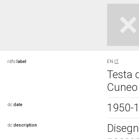
rdfs:
label
EN
IT
Testa d
Cuneo
1950-
dc:
date
Disegno
dc:
description