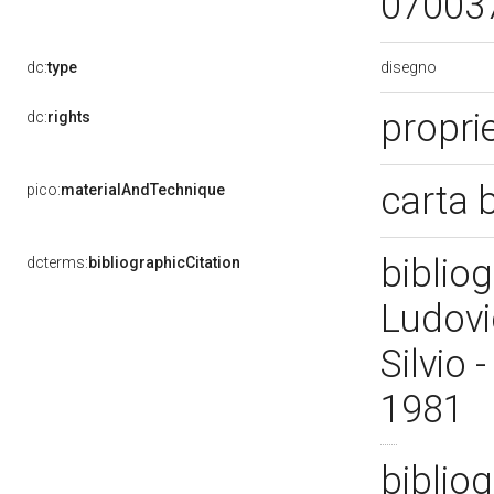
07003
disegno
dc:
type
proprie
dc:
rights
carta 
pico:
materialAndTechnique
bibliog
dcterms:
bibliographicCitation
Ludovi
Silvio 
1981
bibliog