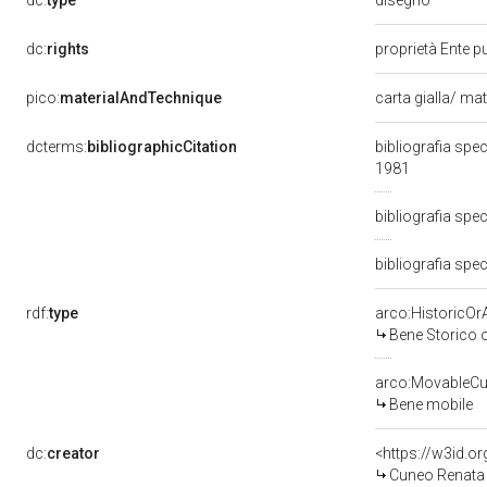
dc:
type
dc:
rights
proprietà Ente pu
pico:
materialAndTechnique
carta gialla/ mat
dcterms:
bibliographicCitation
bibliografia spe
1981
bibliografia spe
bibliografia spec
rdf:
type
arco:HistoricOrA
Bene Storico o
arco:MovableCul
Bene mobile
dc:
creator
<https://w3id.
Cuneo Renata 