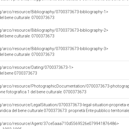
rg/arco/resource/Bibliography/0700373673-bibliography-1>
 del bene culturale: 0700373673
rg/arco/resource/Bibliography/0700373673-bibliography-2>
 del bene culturale: 0700373673
rg/arco/resource/Bibliography/0700373673-bibliography-3>
 del bene culturale: 0700373673
org/arco/resource/Dating/0700373673-1>
del bene 0700373673
org/arco/resource/PhotographicDocumentation/0700373673-photogra
e fotografica 1 del bene culturale: 0700373673
g/arco/resource/LegalSituation/0700373673-legal-situation-proprieta-en
ridica del bene culturale 0700373673: proprietà Ente pubblico territorial
org/arco/resource/Agent/37ce5aaa710d5569526e079941876486>