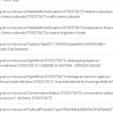
- 1903-1995
rg/arco/resource/RelatedWorkSituation/0700373673-related-cultural-pr
a il bene culturale 0700373673 e altro bene culturale
rg/arco/resource/RelatedWorkSituation/0700373673-preparatory-final-
 il bene culturale 0700373673 e opera originale o finale
org/arco/resource/Subject/4aa55177b99202eaea44a1695f603d8c>
Frutto Dal Serpente
org/arco/resource/AgentRole/0700373673-cataloguing-agency>
ore del bene 0700373673: COMUNE DI SAVONA - SERVIZIO MUSEI
rg/arco/resource/AgentRole/0700373673-heritage-protection-agency>
e per tutela del bene 0700373673: Soprintendenza Archeologia Belle Art
rg/arco/resource/ConservationStatus/0700373673-conservation-statu
ervazione 1 del bene: 0700373673
org/arco/resource/CulturalPropertyType/ff5b440ba28d32ec3f3affeda3