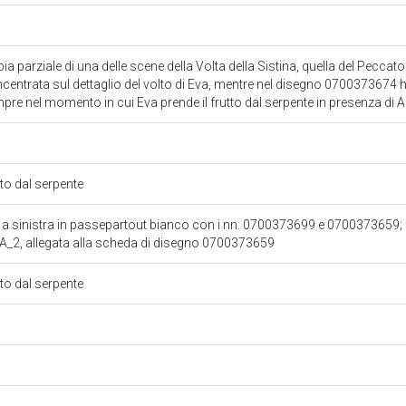
opia parziale di una delle scene della Volta della Sistina, quella del Peccato
oncentrata sul dettaglio del volto di Eva, mentre nel disegno 070037367
empre nel momento in cui Eva prende il frutto dal serpente in presenza d
tto dal serpente
 a sinistra in passepartout bianco con i nn. 0700373699 e 0700373659; 
2, allegata alla scheda di disegno 0700373659
tto dal serpente