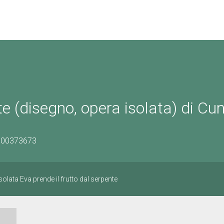
te (disegno, opera isolata) di Cu
0700373673
olata Eva prende il frutto dal serpente