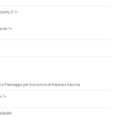
operty-2-1>
work-1>
i e Paesaggio per le province di Imperia e Savona
s-1>
7d3b48>