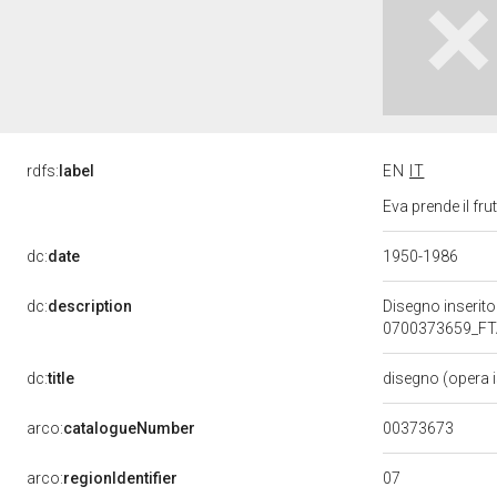
rdfs:
label
EN
IT
Eva prende il fr
dc:
date
1950-1986
dc:
description
Disegno inserito
0700373659_FTA_
dc:
title
disegno (opera 
00373673
arco:
catalogueNumber
07
arco:
regionIdentifier