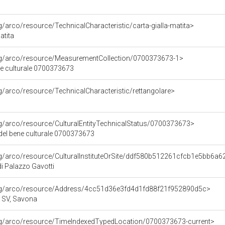
g/arco/resource/TechnicalCharacteristic/carta-gialla-matita>
atita
org/arco/resource/MeasurementCollection/0700373673-1>
ne culturale 0700373673
rg/arco/resource/TechnicalCharacteristic/rettangolare>
rg/arco/resource/CulturalEntityTechnicalStatus/0700373673>
 del bene culturale 0700373673
rg/arco/resource/CulturalInstituteOrSite/ddf580b512261cfcb1e5bb6a
i Palazzo Gavotti
org/arco/resource/Address/4cc51d36e3fd4d1fd88f21f952890d5c>
a, SV, Savona
org/arco/resource/TimeIndexedTypedLocation/0700373673-current>