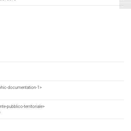
phic-documentation-1>
te-pubblico-territoriale>
e