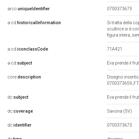
arco:
uniqueIdentifier
0700373673
a-cd:
historicalInformation
Si tratta della c
scultrice si è c
figura intera, s
71A421
a-cd:
iconclassCode
a-cd:
subject
Eva prende il fru
core:
description
Disegno inserito
0700373659_FTA_
dc:
subject
Eva prende il fru
dc:
coverage
Savona (SV)
dc:
identifier
0700373673
disegno