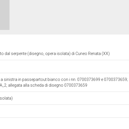
utto dal serpente (disegno, opera isolata) di Cuneo Renata (XX)
 a sinistra in passepartout bianco con i nn. 0700373699 e 0700373659; 
2, allegata alla scheda di disegno 0700373659
isolata)