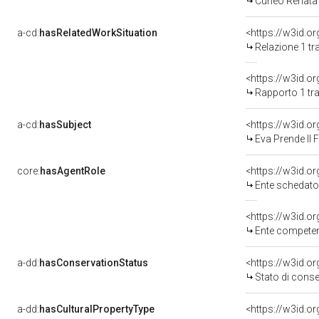
Cuneo Renata 
a-cd:
hasRelatedWorkSituation
<https://w3id.o
Relazione 1 tr
<https://w3id.o
Rapporto 1 tra
a-cd:
hasSubject
<https://w3id.
Eva Prende Il 
core:
hasAgentRole
<https://w3id.
Ente schedat
<https://w3id.o
Ente competent
a-dd:
hasConservationStatus
<https://w3id.o
Stato di cons
a-dd:
hasCulturalPropertyType
<https://w3id.