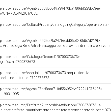
org/arco/resource/Agent/80959bc649a39470ba1806bf228bc3ee>
VONA - SERVIZIO MUSEI
rg/arco/resource/CulturalPropertyCataloguingCategory/opera-isolata>
org/arco/resource/Agent/c5695de9a247f6edd05b348fdb7d219f>
 Archeologia Belle Arti e Paesaggio per le province di Imperia e Savona
org/arco/resource/CatalogueRecordD/0700373673>
grafica n: 0700373673
rg/arco/resource/Acquisition/0700373673-acquisition-1>
 del bene culturale: 0700373673
org/arco/resource/Agent/37ce5aaa710d5569526e079941876486>
- 1903-1995
rg/arco/resource/PreferredAuthorshipAttribution/0700373673-1>
i autore preferita, maggiormente accreditata o convincente del bene: 0