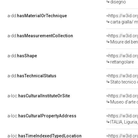
disegno
a-dd:
hasMaterialOrTechnique
<https://w3id.or
carta gialla/ m
a-dd:
hasMeasurementCollection
<https://w3id.
Misure del be
a-dd:
hasShape
<https://w3id.o
rettangolare
a-dd:
hasTechnicalStatus
<https://w3id.o
Stato tecnico
a-loc:
hasCulturalInstituteOrSite
<https://w3id.o
Museo d'arte d
a-loc:
hasCulturalPropertyAddress
<https://w3id.
ITALIA, Liguri
a-loc:
hasTimeIndexedTypedLocation
<https://w3id.