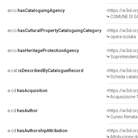
arco:
hasCataloguingAgency
<https://w3id.
COMUNE DI SA
arco:
hasCulturalPropertyCataloguingCategory
<https://w3id.o
opera isolata
arco:
hasHeritageProtectionAgency
<https://w3id.
Soprintendenza
a-cat:
isDescribedByCatalogueRecord
<https://w3id.
Scheda catalo
a-cd:
hasAcquisition
<https://w3id.o
Acquisizione 1
a-cd:
hasAuthor
<https://w3id.
Cuneo Renata 
a-cd:
hasAuthorshipAttribution
<https://w3id.o
Attribuzione d