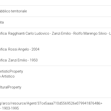
bblico territoriale
ita
cifica: Ragghianti Carlo Ludovico - Zanzi Emilio - Riolfo Marengo Silvio -
cifica: Rossi Angelo - 2004
ifica: Zanzi Emilio - 1950
rtisticProperty
 Artistico
turalProperty
org/arco/resource/Agent/37ce5aaa710d5569526e079941876486>
- 1903-1995