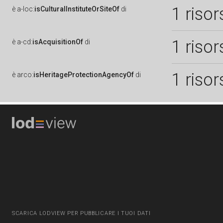
1 risor
è
a-loc:
isCulturalInstituteOrSiteOf
di
1 risor
è
a-cd:
isAcquisitionOf
di
1 risor
è
arco:
isHeritageProtectionAgencyOf
di
SCARICA LODVIEW PER PUBBLICARE I TUOI DATI