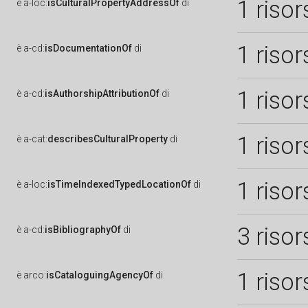
1 risor
è
a-loc:
isCulturalPropertyAddressOf
di
1 risor
è
a-cd:
isDocumentationOf
di
1 risor
è
a-cd:
isAuthorshipAttributionOf
di
1 risor
è
a-cat:
describesCulturalProperty
di
1 risor
è
a-loc:
isTimeIndexedTypedLocationOf
di
3 risor
è
a-cd:
isBibliographyOf
di
1 risor
è
arco:
isCataloguingAgencyOf
di