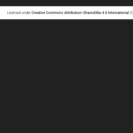
Licensed under
Creative Commons Attribution-ShareAlike 4.0 International
(C