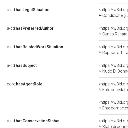
a-cd:
hasLegalSituation
Condizione giu
a-cd:
hasPreferredAuthor
<https://w3id.
Cuneo Renata 
a-cd:
hasRelatedWorkSituation
<https://w3id.o
Rapporto 1 tra
a-cd:
hasSubject
<https://w3id.
Nudo Di Donn
core:
hasAgentRole
<https://w3id.
Ente schedat
<https://w3id.o
Ente competente per 
a-dd:
hasConservationStatus
<https://w3id.o
Stato di cons