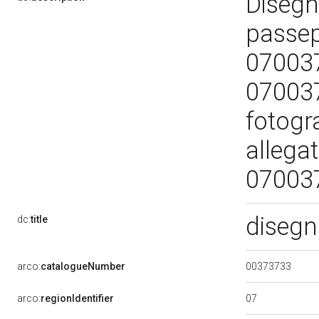
Disegno
passep
07003
070037
fotogr
allega
07003
disegn
dc:
title
00373733
arco:
catalogueNumber
07
arco:
regionIdentifier