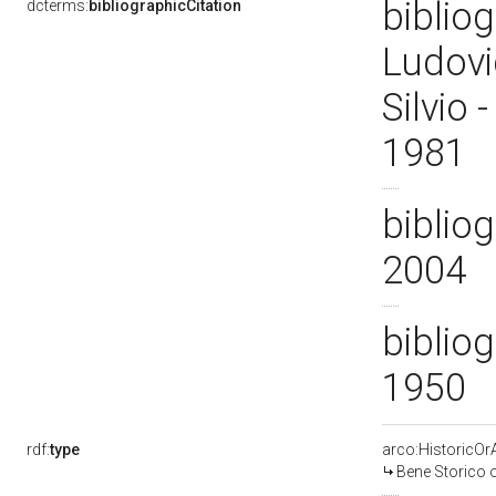
bibliog
dcterms:
bibliographicCitation
Ludovi
Silvio 
1981
bibliog
2004
bibliog
1950
rdf:
type
arco:HistoricOrA
Bene Storico o