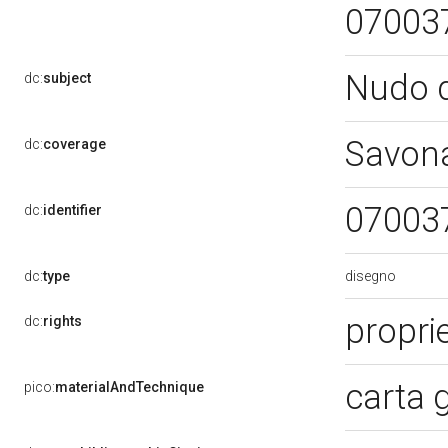
07003
Nudo 
dc:
subject
Savon
dc:
coverage
07003
dc:
identifier
disegno
dc:
type
proprie
dc:
rights
carta 
pico:
materialAndTechnique