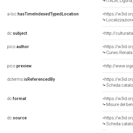
ITALIA, Liguri
a-loc:
hasTimeIndexedTypedLocation
<https://w3id.
Localizzazione
dc:
subject
<http://culturai
pico:
author
<https://w3id.
Cuneo Renata 
pico:
preview
dcterms:
isReferencedBy
<https://w3id.
Scheda catalo
dc:
format
<https://w3id.
Misure del be
dc:
source
<https://w3id.
Scheda catalo