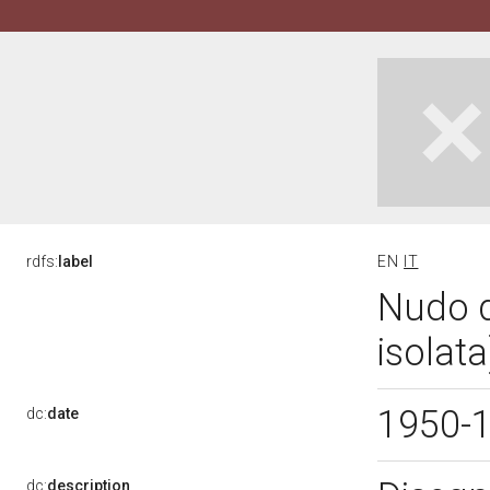
rdfs:
label
EN
IT
Nudo d
isolat
1950-
dc:
date
dc:
description