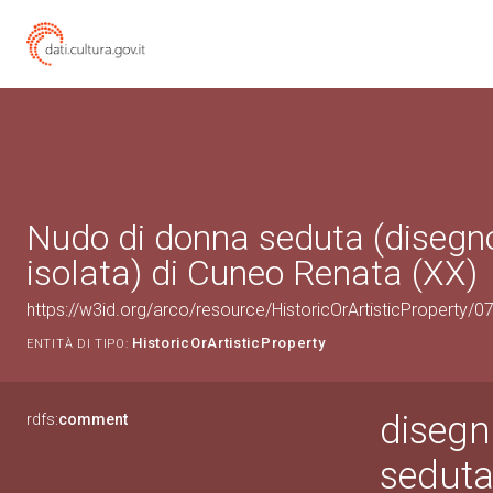
Nudo di donna seduta (disegn
isolata) di Cuneo Renata (XX)
https://w3id.org/arco/resource/HistoricOrArtisticProperty/
HistoricOrArtisticProperty
ENTITÀ DI TIPO:
disegn
rdfs:
comment
sedut