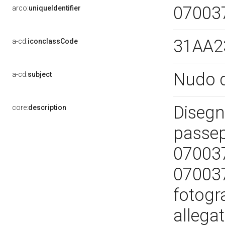
07003
arco:
uniqueIdentifier
31AA2
a-cd:
iconclassCode
Nudo 
a-cd:
subject
Disegno
core:
description
passep
07003
070037
fotogr
allega