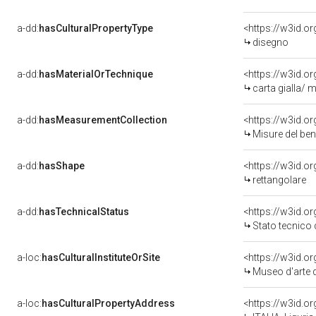
a-dd:
hasCulturalPropertyType
<https://w3id.
disegno
a-dd:
hasMaterialOrTechnique
<https://w3id.or
carta gialla/ m
a-dd:
hasMeasurementCollection
<https://w3id.
Misure del be
a-dd:
hasShape
<https://w3id.o
rettangolare
a-dd:
hasTechnicalStatus
<https://w3id.o
Stato tecnico
a-loc:
hasCulturalInstituteOrSite
<https://w3id.o
Museo d'arte d
a-loc:
hasCulturalPropertyAddress
<https://w3id.