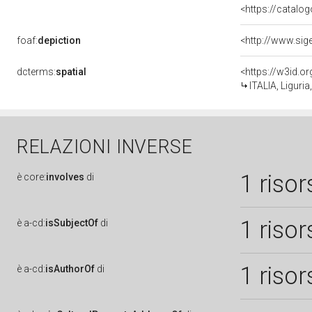
<https://catalog
foaf:
depiction
dcterms:
spatial
<https://w3id.
ITALIA, Liguri
RELAZIONI INVERSE
1 risor
è
core:
involves
di
1 risor
è
a-cd:
isSubjectOf
di
1 risor
è
a-cd:
isAuthorOf
di