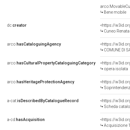
arco:MovableCul
Bene mobile
dc:
creator
<https://w3id.
Cuneo Renata 
arco:
hasCataloguingAgency
<https://w3id.
COMUNE DI SA
arco:
hasCulturalPropertyCataloguingCategory
<https://w3id.o
opera isolata
arco:
hasHeritageProtectionAgency
<https://w3id.
Soprintendenza
a-cat:
isDescribedByCatalogueRecord
<https://w3id.
Scheda catalo
a-cd:
hasAcquisition
<https://w3id.o
Acquisizione 1