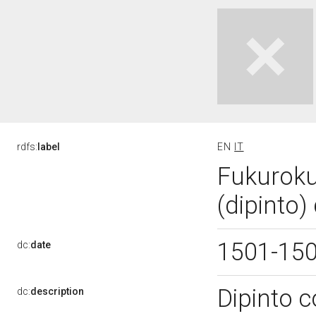
rdfs:
label
EN
IT
Fukurokuj
(dipinto)
1501-15
dc:
date
Dipinto c
dc:
description