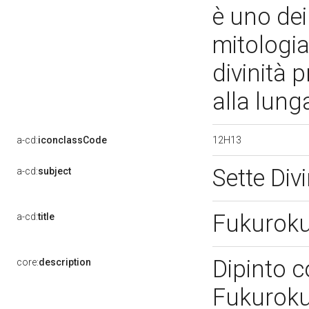
è uno dei
mitologia
divinità 
alla lung
12H13
a-cd:
iconclassCode
Sette Div
a-cd:
subject
Fukurok
a-cd:
title
Dipinto c
core:
description
Fukuroku