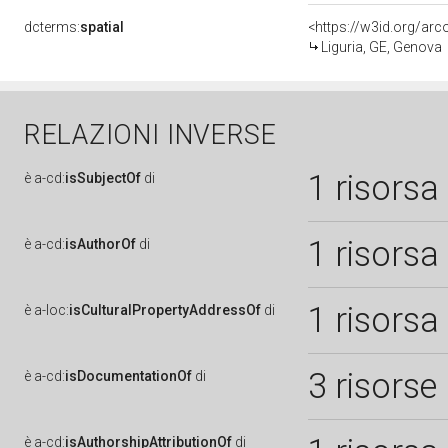
dcterms:
spatial
<https://w3id.org/a
Liguria, GE, Genova
RELAZIONI INVERSE
1 risorsa
è
a-cd:
isSubjectOf
di
1 risorsa
è
a-cd:
isAuthorOf
di
1 risorsa
è
a-loc:
isCulturalPropertyAddressOf
di
3 risorse
è
a-cd:
isDocumentationOf
di
è
a-cd:
isAuthorshipAttributionOf
di