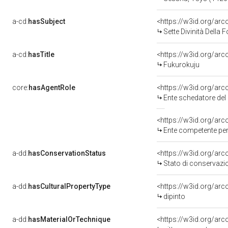
a-cd:
hasSubject
<https://w3id.org/a
Sette Divinità Della 
a-cd:
hasTitle
<https://w3id.org/ar
Fukurokuju
core:
hasAgentRole
<https://w3id.org/ar
Ente schedatore de
<https://w3id.org/ar
Ente competente per tutela del be
a-dd:
hasConservationStatus
<https://w3id.org/ar
Stato di conservazi
a-dd:
hasCulturalPropertyType
<https://w3id.org/a
dipinto
a-dd:
hasMaterialOrTechnique
<https://w3id.org/arc