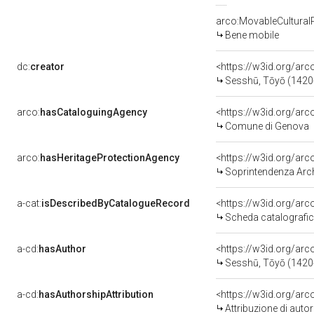
arco:MovableCultural
Bene mobile
dc:
creator
<https://w3id.org/a
Sesshū, Tōyō (1420
arco:
hasCataloguingAgency
<https://w3id.org/a
Comune di Genova
arco:
hasHeritageProtectionAgency
<https://w3id.org/a
Soprintendenza Archeologia
a-cat:
isDescribedByCatalogueRecord
<https://w3id.org/a
Scheda catalografi
a-cd:
hasAuthor
<https://w3id.org/a
Sesshū, Tōyō (1420
a-cd:
hasAuthorshipAttribution
<https://w3id.org/ar
Attribuzione di aut