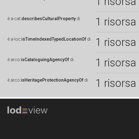
1 risorsa
1 risorsa
è
a-cat:
describesCulturalProperty
di
1 risorsa
è
a-loc:
isTimeIndexedTypedLocationOf
di
1 risorsa
è
arco:
isCataloguingAgencyOf
di
1 risorsa
è
arco:
isHeritageProtectionAgencyOf
di