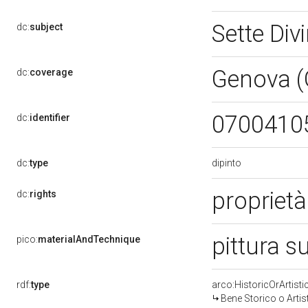
Sette Div
dc:
subject
Genova 
dc:
coverage
0700410
dc:
identifier
dipinto
dc:
type
proprietà
dc:
rights
pittura s
pico:
materialAndTechnique
rdf:
type
arco:HistoricOrArtisti
Bene Storico o Artis