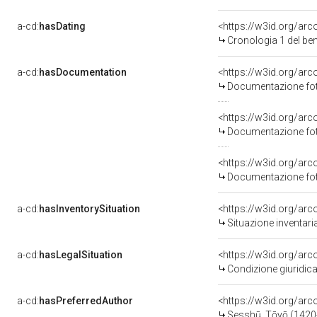
a-cd:
hasDating
<https://w3id.org/ar
Cronologia 1 del b
a-cd:
hasDocumentation
Documentazione foto
Documentazione foto
Documentazione foto
a-cd:
hasInventorySituation
<https://w3id.org/ar
Situazione inventar
a-cd:
hasLegalSituation
Condizione giuridica
a-cd:
hasPreferredAuthor
<https://w3id.org/a
Sesshū, Tōyō (1420