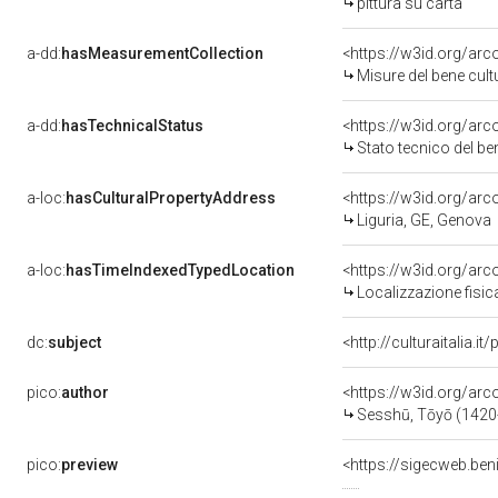
pittura su carta
a-dd:
hasMeasurementCollection
<https://w3id.org/ar
Misure del bene cul
a-dd:
hasTechnicalStatus
<https://w3id.org/ar
Stato tecnico del b
a-loc:
hasCulturalPropertyAddress
<https://w3id.org/a
Liguria, GE, Genova
a-loc:
hasTimeIndexedTypedLocation
<https://w3id.org/ar
Localizzazione fisic
dc:
subject
<http://culturaitalia.
pico:
author
<https://w3id.org/a
Sesshū, Tōyō (1420
pico:
preview