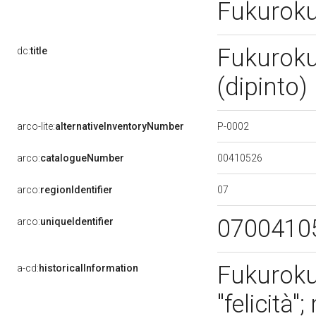
Fukuroku
Fukurokuj
dc:
title
(dipinto)
P-0002
arco-lite:
alternativeInventoryNumber
00410526
arco:
catalogueNumber
07
arco:
regionIdentifier
0700410
arco:
uniqueIdentifier
Fukuroku
a-cd:
historicalInformation
"felicità";