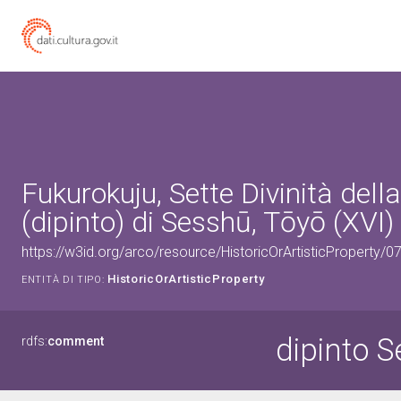
Fukurokuju, Sette Divinità dell
(dipinto) di Sesshū, Tōyō (XVI)
https://w3id.org/arco/resource/HistoricOrArtisticProperty/
HistoricOrArtisticProperty
ENTITÀ DI TIPO:
dipinto S
rdfs:
comment