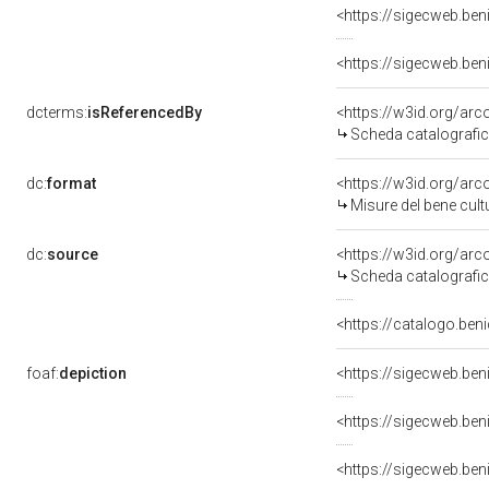
dcterms:
isReferencedBy
<https://w3id.org/a
Scheda catalografi
dc:
format
<https://w3id.org/ar
Misure del bene cul
dc:
source
<https://w3id.org/a
Scheda catalografi
<https://catalogo.beni
foaf:
depiction