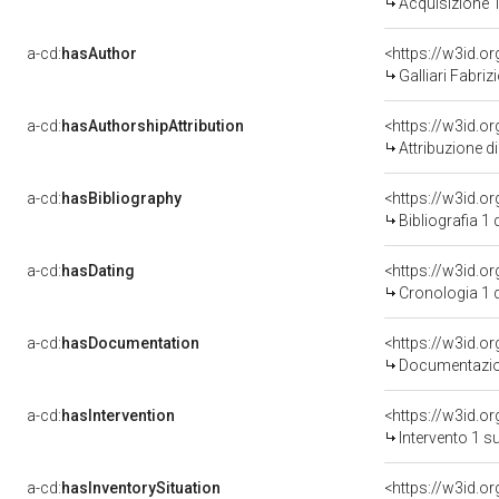
Acquisizione 
a-cd:
hasAuthor
<https://w3id.
Galliari Fabrizi
a-cd:
hasAuthorshipAttribution
<https://w3id.o
Attribuzione d
a-cd:
hasBibliography
<https://w3id.o
Bibliografia 1
a-cd:
hasDating
<https://w3id.
Cronologia 1 
a-cd:
hasDocumentation
Documentazion
a-cd:
hasIntervention
<https://w3id.o
Intervento 1 s
a-cd:
hasInventorySituation
<https://w3id.o