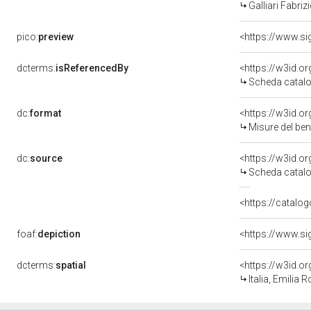
Galliari Fabrizi
pico:
preview
dcterms:
isReferencedBy
<https://w3id.
Scheda catalo
dc:
format
<https://w3id.
Misure del be
dc:
source
<https://w3id.
Scheda catalo
<https://catalog
foaf:
depiction
dcterms:
spatial
<https://w3id.
Italia, Emilia