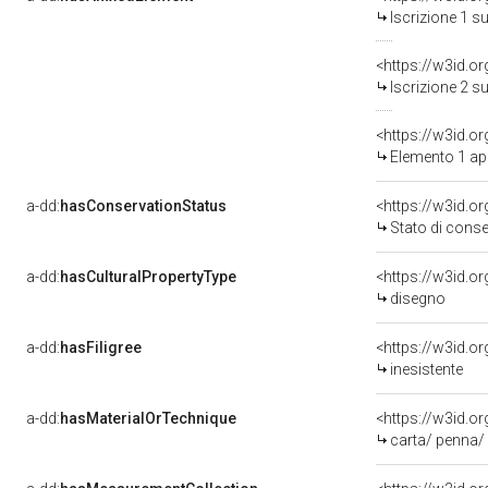
Iscrizione 1 s
<https://w3id.o
Iscrizione 2 s
<https://w3id.o
Elemento 1 ap
a-dd:
hasConservationStatus
<https://w3id.o
Stato di cons
a-dd:
hasCulturalPropertyType
<https://w3id.
disegno
a-dd:
hasFiligree
<https://w3id.o
inesistente
a-dd:
hasMaterialOrTechnique
<https://w3id.o
carta/ penna/ 