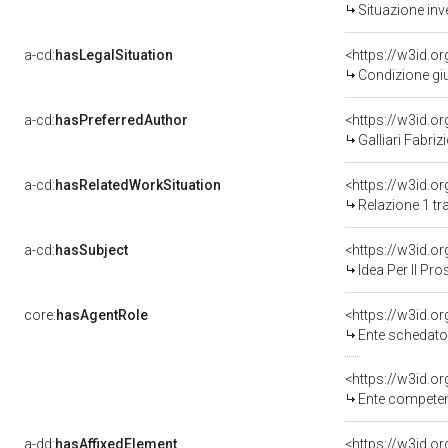
Situazione inv
a-cd:
hasLegalSituation
<https://w3id.o
Condizione giu
a-cd:
hasPreferredAuthor
<https://w3id.
Galliari Fabrizi
a-cd:
hasRelatedWorkSituation
Relazione 1 tr
a-cd:
hasSubject
<https://w3id.
Idea Per Il Pr
core:
hasAgentRole
<https://w3id.
Ente schedatore del bene 0
<https://w3id.o
Ente competente p
a-dd:
hasAffixedElement
<https://w3id.o