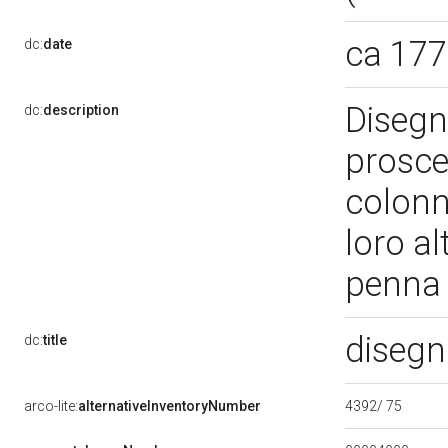
ca 17
dc:
date
Disegn
dc:
description
proscen
colonne
loro al
penna 
disegn
dc:
title
4392/ 75
arco-lite:
alternativeInventoryNumber