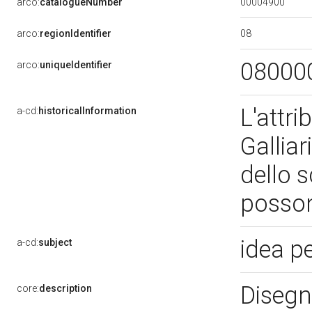
00004900
arco:
catalogueNumber
08
arco:
regionIdentifier
08000
arco:
uniqueIdentifier
L'attri
a-cd:
historicalInformation
Galliar
dello 
posson
idea p
a-cd:
subject
Disegn
core:
description