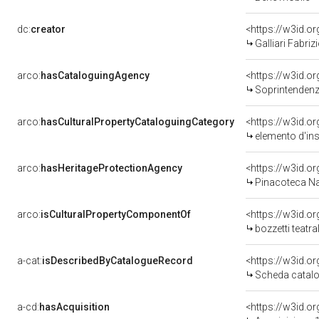
dc:
creator
<https://w3id.
Galliari Fabrizi
arco:
hasCataloguingAgency
<https://w3id.
Soprintendenza per 
arco:
hasCulturalPropertyCataloguingCategory
<https://w3id.o
elemento d'in
arco:
hasHeritageProtectionAgency
<https://w3id.
Pinacoteca Na
arco:
isCulturalPropertyComponentOf
<https://w3id.o
bozzetti teatral
a-cat:
isDescribedByCatalogueRecord
<https://w3id.
Scheda catalo
a-cd:
hasAcquisition
<https://w3id.o