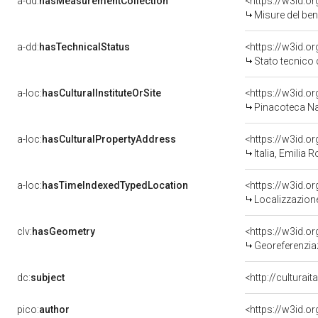
a-dd:
hasMeasurementCollection
<https://w3id.
Misure del be
a-dd:
hasTechnicalStatus
<https://w3id.o
Stato tecnico
a-loc:
hasCulturalInstituteOrSite
<https://w3id.o
Pinacoteca Naz
a-loc:
hasCulturalPropertyAddress
<https://w3id.
Italia, Emilia
a-loc:
hasTimeIndexedTypedLocation
<https://w3id.
Localizzazione
clv:
hasGeometry
<https://w3id.
Georeferenzia
dc:
subject
<http://culturai
pico:
author
<https://w3id.