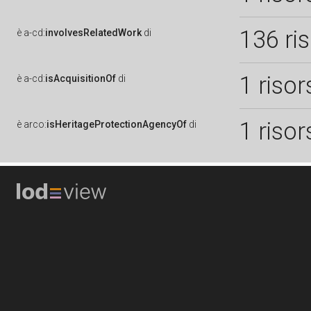
136 ri
è
a-cd:
involvesRelatedWork
di
1 risor
è
a-cd:
isAcquisitionOf
di
1 risor
è
arco:
isHeritageProtectionAgencyOf
di