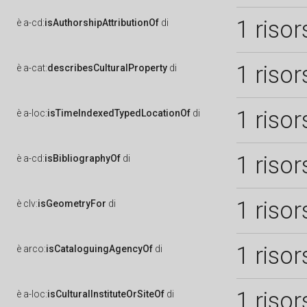
1 risor
è
a-cd:
isAuthorshipAttributionOf
di
1 risor
è
a-cat:
describesCulturalProperty
di
1 risor
è
a-loc:
isTimeIndexedTypedLocationOf
di
1 risor
è
a-cd:
isBibliographyOf
di
1 risor
è
clv:
isGeometryFor
di
1 risor
è
arco:
isCataloguingAgencyOf
di
1 risor
è
a-loc:
isCulturalInstituteOrSiteOf
di