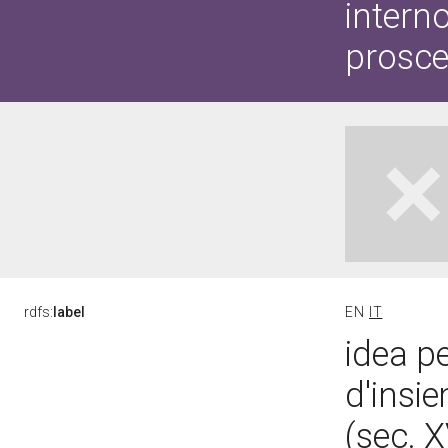
interno
prosce
rdfs:
label
EN
IT
idea p
d'insie
(sec. X