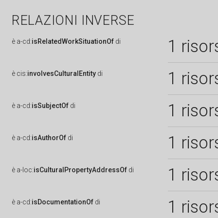
RELAZIONI INVERSE
1 risor
è
a-cd:
isRelatedWorkSituationOf
di
1 risor
è
cis:
involvesCulturalEntity
di
1 risor
è
a-cd:
isSubjectOf
di
1 risor
è
a-cd:
isAuthorOf
di
1 risor
è
a-loc:
isCulturalPropertyAddressOf
di
1 risor
è
a-cd:
isDocumentationOf
di