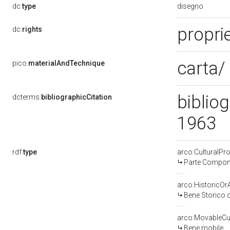
disegno
dc:
type
propri
dc:
rights
carta/
pico:
materialAndTechnique
bibliog
dcterms:
bibliographicCitation
1963
rdf:
type
arco:CulturalP
Parte Compone
arco:HistoricOrA
Bene Storico o
arco:MovableCul
Bene mobile