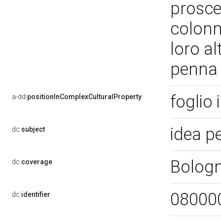
proscen
colonne
loro al
penna 
foglio 
a-dd:
positionInComplexCulturalProperty
idea p
dc:
subject
Bolog
dc:
coverage
08000
dc:
identifier