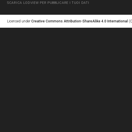
SCARICA LODVIEW PER PUBBLICARE I TUOI DATI
Licensed under
Creative Commons Attribution-ShareAlike 4.0 International
(C