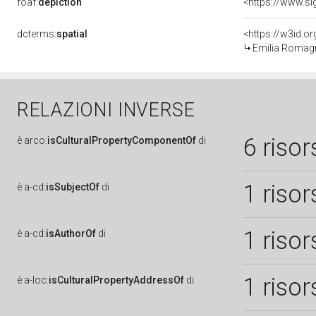
foaf:
depiction
dcterms:
spatial
<https://w3id.
Emilia Romag
RELAZIONI INVERSE
6 risor
è
arco:
isCulturalPropertyComponentOf
di
1 risor
è
a-cd:
isSubjectOf
di
1 risor
è
a-cd:
isAuthorOf
di
1 risor
è
a-loc:
isCulturalPropertyAddressOf
di