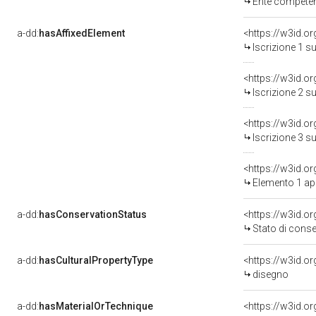
Ente competente 
a-dd:
hasAffixedElement
<https://w3id.o
Iscrizione 1 s
<https://w3id.o
Iscrizione 2 s
<https://w3id.o
Iscrizione 3 s
<https://w3id.o
Elemento 1 ap
a-dd:
hasConservationStatus
<https://w3id.o
Stato di cons
a-dd:
hasCulturalPropertyType
<https://w3id.
disegno
a-dd:
hasMaterialOrTechnique
<https://w3id.o