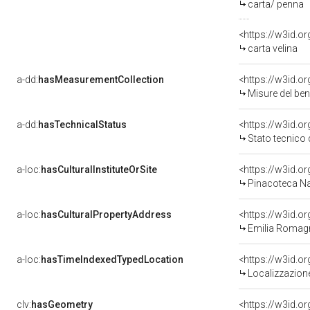
carta/ penna
<https://w3id.o
carta velina
a-dd:
hasMeasurementCollection
<https://w3id.
Misure del be
a-dd:
hasTechnicalStatus
<https://w3id.o
Stato tecnico
a-loc:
hasCulturalInstituteOrSite
<https://w3id.o
Pinacoteca Naz
a-loc:
hasCulturalPropertyAddress
<https://w3id.
Emilia Romag
a-loc:
hasTimeIndexedTypedLocation
<https://w3id.
Localizzazione
clv:
hasGeometry
<https://w3id.