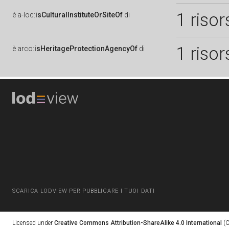
1 risor
è
a-loc:
isCulturalInstituteOrSiteOf
di
1 risor
è
arco:
isHeritageProtectionAgencyOf
di
SCARICA LODVIEW PER PUBBLICARE I TUOI DATI
Licensed under
Creative Commons Attribution-ShareAlike 4.0 International
(C