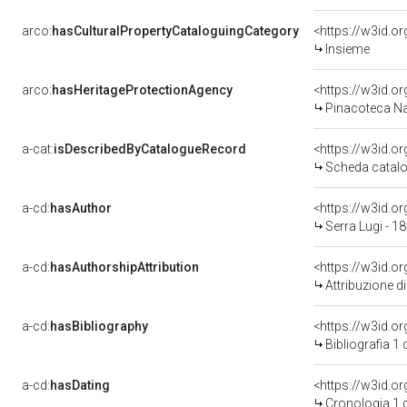
arco:
hasCulturalPropertyCataloguingCategory
<https://w3id.o
Insieme
arco:
hasHeritageProtectionAgency
<https://w3id.
Pinacoteca Na
a-cat:
isDescribedByCatalogueRecord
<https://w3id.
Scheda catalo
a-cd:
hasAuthor
<https://w3id.
Serra Lugi - 1
a-cd:
hasAuthorshipAttribution
<https://w3id.o
Attribuzione d
a-cd:
hasBibliography
<https://w3id.o
Bibliografia 1
a-cd:
hasDating
<https://w3id.o
Cronologia 1 