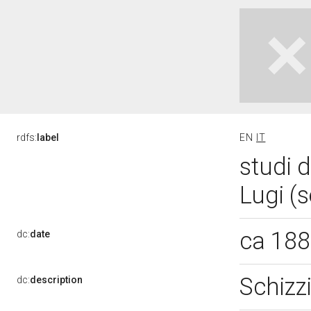
rdfs:
label
EN
IT
studi d
Lugi (
ca 18
dc:
date
Schizzi
dc:
description