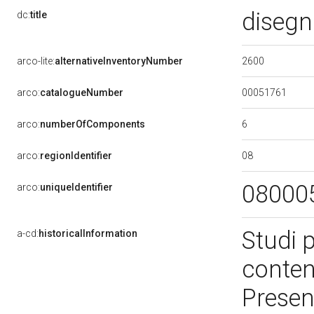
disegn
dc:
title
2600
arco-lite:
alternativeInventoryNumber
00051761
arco:
catalogueNumber
6
arco:
numberOfComponents
08
arco:
regionIdentifier
08000
arco:
uniqueIdentifier
Studi p
a-cd:
historicalInformation
contenu
Presen