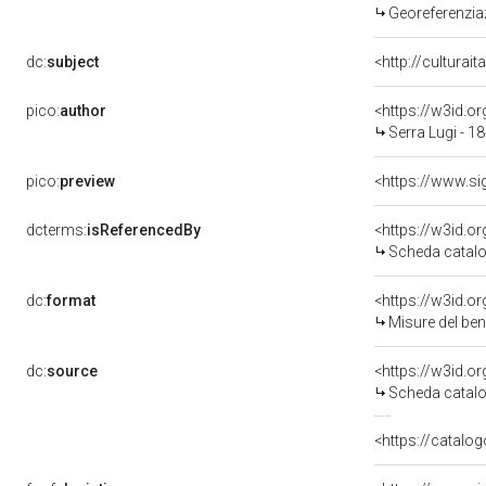
Georeferenziaz
dc:
subject
<http://culturai
pico:
author
<https://w3id.
Serra Lugi - 1
pico:
preview
dcterms:
isReferencedBy
<https://w3id.
Scheda catalo
dc:
format
<https://w3id.
Misure del be
dc:
source
<https://w3id.
Scheda catalo
<https://catalog