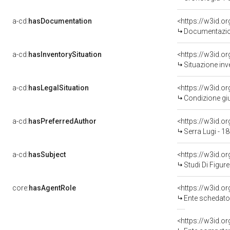
a-cd:
hasDocumentation
Documentazion
a-cd:
hasInventorySituation
<https://w3id.o
Situazione inv
a-cd:
hasLegalSituation
<https://w3id.o
Condizione giu
a-cd:
hasPreferredAuthor
<https://w3id.
Serra Lugi - 1
a-cd:
hasSubject
<https://w3id.
Studi Di Figure
core:
hasAgentRole
<https://w3id.
Ente schedatore del bene 0
<https://w3id.o