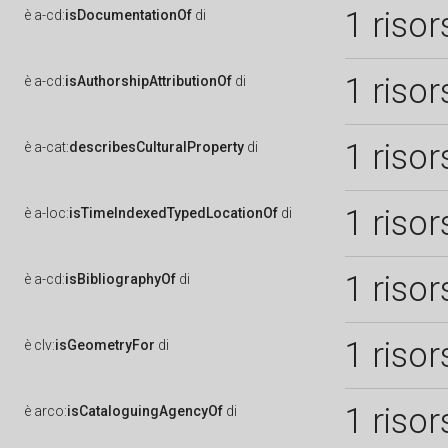
1 risor
è
a-cd:
isDocumentationOf
di
1 risor
è
a-cd:
isAuthorshipAttributionOf
di
1 risor
è
a-cat:
describesCulturalProperty
di
1 risor
è
a-loc:
isTimeIndexedTypedLocationOf
di
1 risor
è
a-cd:
isBibliographyOf
di
1 risor
è
clv:
isGeometryFor
di
1 risor
è
arco:
isCataloguingAgencyOf
di