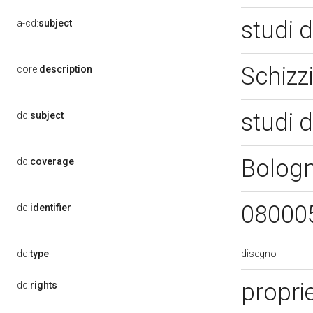
studi d
a-cd:
subject
Schizzi
core:
description
studi d
dc:
subject
Bolog
dc:
coverage
08000
dc:
identifier
disegno
dc:
type
propri
dc:
rights