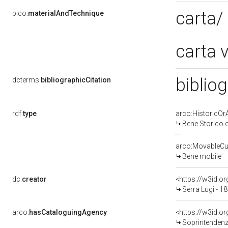
carta/
pico:
materialAndTechnique
carta 
bibliog
dcterms:
bibliographicCitation
rdf:
type
arco:HistoricOrA
Bene Storico o
arco:MovableCul
Bene mobile
dc:
creator
<https://w3id.
Serra Lugi - 1
arco:
hasCataloguingAgency
<https://w3id.
Soprintendenza per 