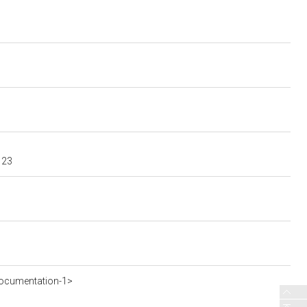
123
ocumentation-1>