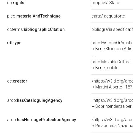
dc:
rights
proprietà Stato
pico:
materialAndTechnique
carta/ acquaforte
dcterms:
bibliographicCitation
bibliografia specifica:
rdf:
type
arco:HistoricOrArtisti
Bene Storico o Artis
arco:MovableCultural
Bene mobile
dc:
creator
<https://w3id.org/a
Martini Alberto - 18
arco:
hasCataloguingAgency
<https://w3id.org/a
Soprintendenza per i
arco:
hasHeritageProtectionAgency
<https://w3id.org/a
Pinacoteca Naziona