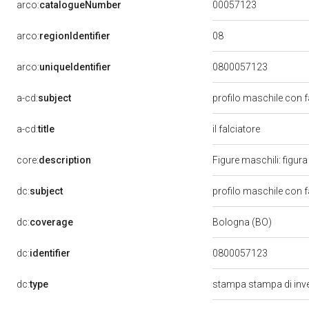
00057123
arco:
catalogueNumber
08
arco:
regionIdentifier
arco:
uniqueIdentifier
0800057123
a-cd:
subject
profilo maschile con 
a-cd:
title
il falciatore
core:
description
Figure maschili: figura
dc:
subject
profilo maschile con fa
dc:
coverage
Bologna (BO)
dc:
identifier
0800057123
dc:
type
stampa stampa di inv