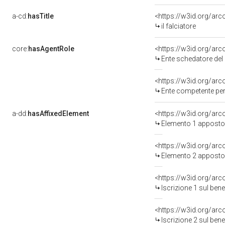
a-cd:
hasTitle
<https://w3id.org/arc
il falciatore
core:
hasAgentRole
<https://w3id.org/ar
Ente schedatore del b
<https://w3id.org/ar
Ente competente per
a-dd:
hasAffixedElement
<https://w3id.org/ar
Elemento 1 apposto
<https://w3id.org/ar
Elemento 2 apposto
<https://w3id.org/arc
Iscrizione 1 sul be
<https://w3id.org/arc
Iscrizione 2 sul be