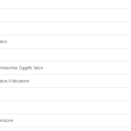
falce
 maschile. Oggetti: falce
lce, il falciatore
enzione