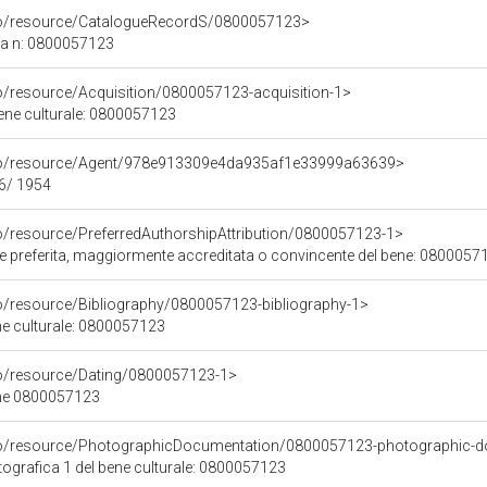
rco/resource/CatalogueRecordS/0800057123>
ca n: 0800057123
co/resource/Acquisition/0800057123-acquisition-1>
bene culturale: 0800057123
rco/resource/Agent/978e913309e4da935af1e33999a63639>
76/ 1954
co/resource/PreferredAuthorshipAttribution/0800057123-1>
ore preferita, maggiormente accreditata o convincente del bene: 0800057
co/resource/Bibliography/0800057123-bibliography-1>
ene culturale: 0800057123
co/resource/Dating/0800057123-1>
ene 0800057123
rco/resource/PhotographicDocumentation/0800057123-photographic-d
grafica 1 del bene culturale: 0800057123