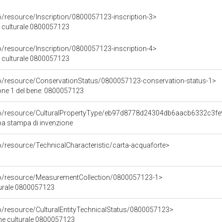
o/resource/Inscription/0800057123-inscription-3>
ne culturale 0800057123
o/resource/Inscription/0800057123-inscription-4>
ne culturale 0800057123
co/resource/ConservationStatus/0800057123-conservation-status-1>
one 1 del bene: 0800057123
rco/resource/CulturalPropertyType/eb97d8778d24304db6aacb6332c3f
pa stampa di invenzione
o/resource/TechnicalCharacteristic/carta-acquaforte>
co/resource/MeasurementCollection/0800057123-1>
turale 0800057123
co/resource/CulturalEntityTechnicalStatus/0800057123>
ene culturale 0800057123