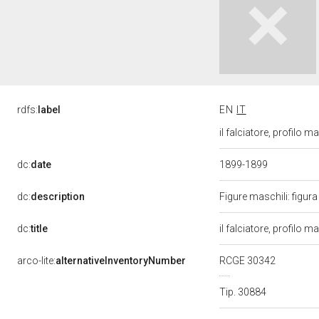
rdfs:
label
EN
IT
il falciatore, profilo 
dc:
date
1899-1899
dc:
description
Figure maschili: figura
dc:
title
il falciatore, profilo 
arco-lite:
alternativeInventoryNumber
RCGE 30342
Tip. 30884