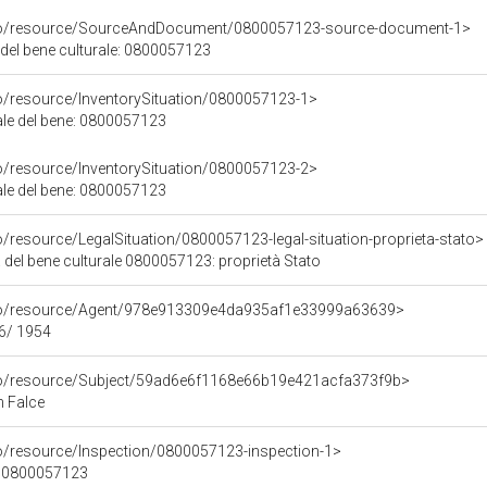
rco/resource/SourceAndDocument/0800057123-source-document-1>
 del bene culturale: 0800057123
co/resource/InventorySituation/0800057123-1>
iale del bene: 0800057123
co/resource/InventorySituation/0800057123-2>
iale del bene: 0800057123
o/resource/LegalSituation/0800057123-legal-situation-proprieta-stato>
 del bene culturale 0800057123: proprietà Stato
rco/resource/Agent/978e913309e4da935af1e33999a63639>
76/ 1954
rco/resource/Subject/59ad6e6f1168e66b19e421acfa373f9b>
n Falce
co/resource/Inspection/0800057123-inspection-1>
ne 0800057123