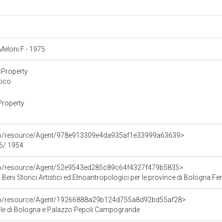
 Meloni F - 1975
cProperty
tico
Property
rco/resource/Agent/978e913309e4da935af1e33999a63639>
76/ 1954
rco/resource/Agent/52e9543ed285c89c64f4327f479b5835>
 Beni Storici Artistici ed Etnoantropologici per le province di Bologna F
rco/resource/Agent/19266888a29b124d755a8d92bd55af28>
le di Bologna e Palazzo Pepoli Campogrande