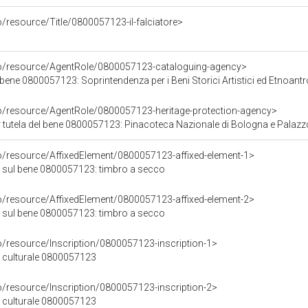
o/resource/Title/0800057123-il-falciatore>
co/resource/AgentRole/0800057123-cataloguing-agency>
ene 0800057123: Soprintendenza per i Beni Storici Artistici ed Etnoantropolo
co/resource/AgentRole/0800057123-heritage-protection-agency>
 tutela del bene 0800057123: Pinacoteca Nazionale di Bologna e Pala
co/resource/AffixedElement/0800057123-affixed-element-1>
 sul bene 0800057123: timbro a secco
co/resource/AffixedElement/0800057123-affixed-element-2>
 sul bene 0800057123: timbro a secco
o/resource/Inscription/0800057123-inscription-1>
ne culturale 0800057123
o/resource/Inscription/0800057123-inscription-2>
ne culturale 0800057123