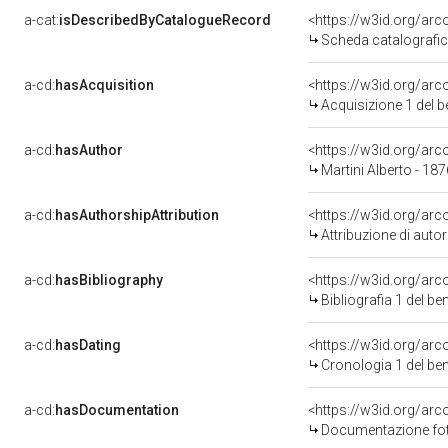
a-cat:
isDescribedByCatalogueRecord
<https://w3id.org/a
Scheda catalografi
a-cd:
hasAcquisition
<https://w3id.org/ar
Acquisizione 1 del 
a-cd:
hasAuthor
<https://w3id.org/a
Martini Alberto - 18
a-cd:
hasAuthorshipAttribution
<https://w3id.org/ar
Attribuzione di aut
a-cd:
hasBibliography
<https://w3id.org/ar
Bibliografia 1 del b
a-cd:
hasDating
<https://w3id.org/ar
Cronologia 1 del b
a-cd:
hasDocumentation
<https://w3id.org/a
Documentazione foto