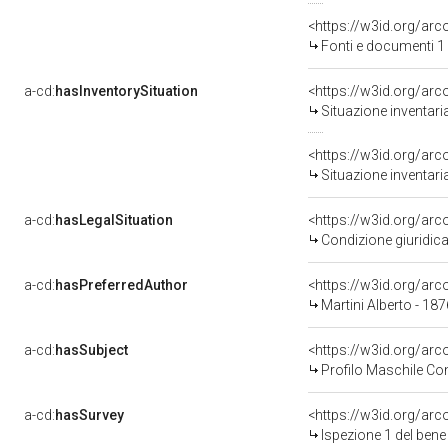
<https://w3id.org/a
Fonti e documenti 1
a-cd:
hasInventorySituation
<https://w3id.org/ar
Situazione inventar
<https://w3id.org/ar
Situazione inventar
a-cd:
hasLegalSituation
<https://w3id.org/arc
Condizione giuridica
a-cd:
hasPreferredAuthor
<https://w3id.org/a
Martini Alberto - 18
a-cd:
hasSubject
<https://w3id.org/a
Profilo Maschile Co
a-cd:
hasSurvey
<https://w3id.org/ar
Ispezione 1 del be