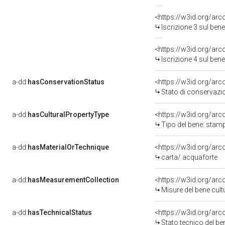
<https://w3id.org/arc
Iscrizione 3 sul be
<https://w3id.org/arc
Iscrizione 4 sul be
a-dd:
hasConservationStatus
<https://w3id.org/ar
Stato di conservazi
a-dd:
hasCulturalPropertyType
<https://w3id.org/a
Tipo del bene: stam
a-dd:
hasMaterialOrTechnique
<https://w3id.org/arc
carta/ acquaforte
a-dd:
hasMeasurementCollection
<https://w3id.org/ar
Misure del bene cul
a-dd:
hasTechnicalStatus
<https://w3id.org/ar
Stato tecnico del b