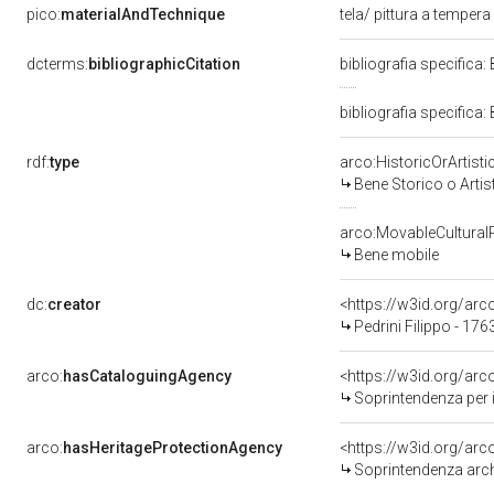
pico:
materialAndTechnique
tela/ pittura a tempera
dcterms:
bibliographicCitation
bibliografia specifica:
bibliografia specifica
rdf:
type
arco:HistoricOrArtisti
Bene Storico o Artis
arco:MovableCultural
Bene mobile
dc:
creator
<https://w3id.org/a
Pedrini Filippo - 17
arco:
hasCataloguingAgency
<https://w3id.org/a
Soprintendenza per i
arco:
hasHeritageProtectionAgency
<https://w3id.org/a
Soprintendenza arche