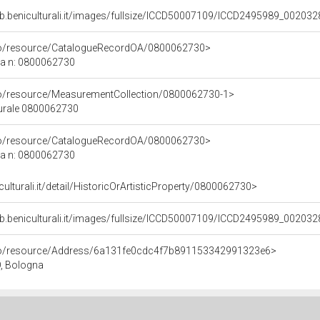
b.beniculturali.it/images/fullsize/ICCD50007109/ICCD2495989_00203
rco/resource/CatalogueRecordOA/0800062730>
ca n: 0800062730
co/resource/MeasurementCollection/0800062730-1>
turale 0800062730
rco/resource/CatalogueRecordOA/0800062730>
ca n: 0800062730
culturali.it/detail/HistoricOrArtisticProperty/0800062730>
b.beniculturali.it/images/fullsize/ICCD50007109/ICCD2495989_00203
rco/resource/Address/6a131fe0cdc4f7b891153342991323e6>
, Bologna