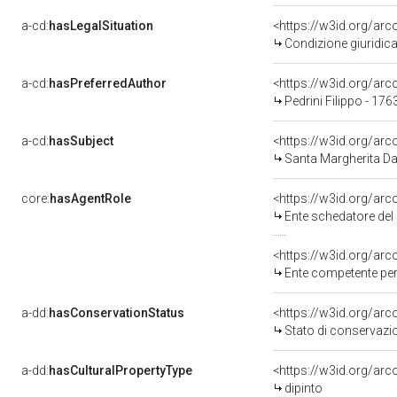
a-cd:
hasLegalSituation
<https://w3id.org/arc
Condizione giuridica
a-cd:
hasPreferredAuthor
<https://w3id.org/a
Pedrini Filippo - 17
a-cd:
hasSubject
<https://w3id.org/a
Santa Margherita D
core:
hasAgentRole
<https://w3id.org/ar
Ente schedatore del b
<https://w3id.org/ar
Ente competente per 
a-dd:
hasConservationStatus
<https://w3id.org/ar
Stato di conservazi
a-dd:
hasCulturalPropertyType
<https://w3id.org/a
dipinto