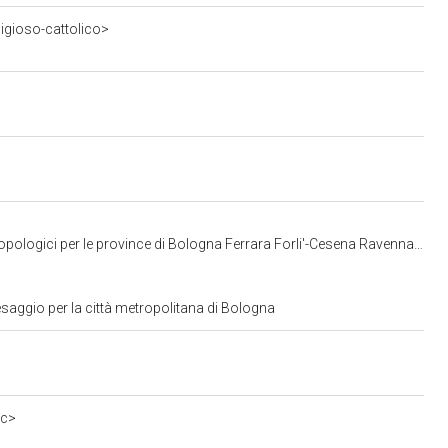
ligioso-cattolico>
gici per le province di Bologna Ferrara Forli'-Cesena Ravenna e Rimini
saggio per la città metropolitana di Bologna
0c>