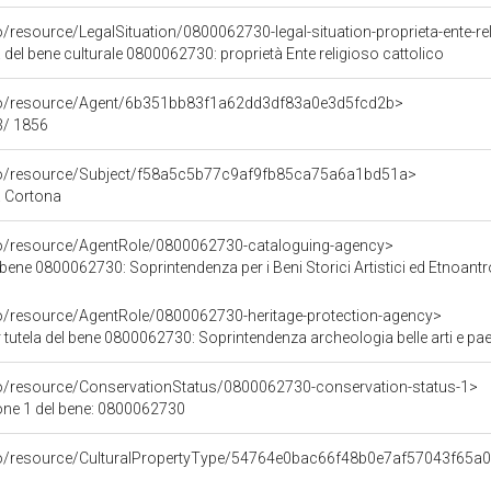
o/resource/LegalSituation/0800062730-legal-situation-proprieta-ente-re
 del bene culturale 0800062730: proprietà Ente religioso cattolico
rco/resource/Agent/6b351bb83f1a62dd3df83a0e3d5fcd2b>
63/ 1856
rco/resource/Subject/f58a5c5b77c9af9fb85ca75a6a1bd51a>
a Cortona
co/resource/AgentRole/0800062730-cataloguing-agency>
ene 0800062730: Soprintendenza per i Beni Storici Artistici ed Etnoantropolo
co/resource/AgentRole/0800062730-heritage-protection-agency>
tutela del bene 0800062730: Soprintendenza archeologia belle arti e pae
co/resource/ConservationStatus/0800062730-conservation-status-1>
one 1 del bene: 0800062730
rco/resource/CulturalPropertyType/54764e0bac66f48b0e7af57043f65a