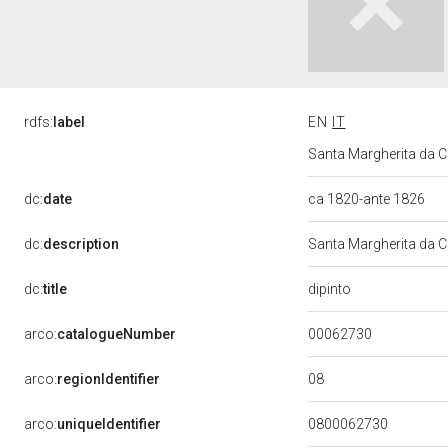
rdfs:
label
EN
IT
Santa Margherita da Co
dc:
date
ca 1820-ante 1826
dc:
description
Santa Margherita da C
dipinto
dc:
title
00062730
arco:
catalogueNumber
08
arco:
regionIdentifier
arco:
uniqueIdentifier
0800062730