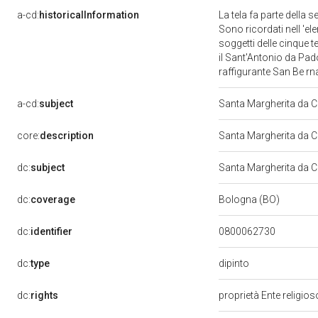
a-cd:
historicalInformation
La tela fa parte della s
Sono ricordati nell 'ele
soggetti delle cinque t
il Sant'Antonio da Pad
raffigurante San Be r
a-cd:
subject
Santa Margherita da 
core:
description
Santa Margherita da C
dc:
subject
Santa Margherita da 
dc:
coverage
Bologna (BO)
dc:
identifier
0800062730
dipinto
dc:
type
dc:
rights
proprietà Ente religio