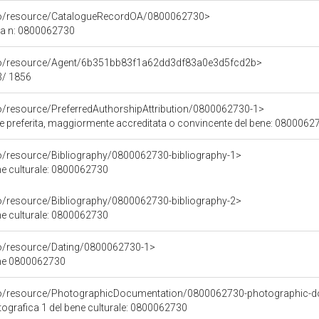
rco/resource/CatalogueRecordOA/0800062730>
ca n: 0800062730
rco/resource/Agent/6b351bb83f1a62dd3df83a0e3d5fcd2b>
63/ 1856
co/resource/PreferredAuthorshipAttribution/0800062730-1>
ore preferita, maggiormente accreditata o convincente del bene: 0800062
co/resource/Bibliography/0800062730-bibliography-1>
ene culturale: 0800062730
co/resource/Bibliography/0800062730-bibliography-2>
ene culturale: 0800062730
co/resource/Dating/0800062730-1>
ene 0800062730
rco/resource/PhotographicDocumentation/0800062730-photographic-d
grafica 1 del bene culturale: 0800062730