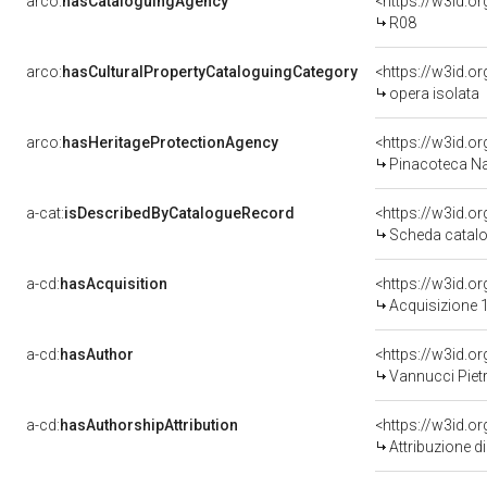
arco:
hasCataloguingAgency
<https://w3id.
R08
arco:
hasCulturalPropertyCataloguingCategory
<https://w3id.o
opera isolata
arco:
hasHeritageProtectionAgency
<https://w3id.
Pinacoteca Na
a-cat:
isDescribedByCatalogueRecord
<https://w3id.
Scheda catalo
a-cd:
hasAcquisition
<https://w3id.o
Acquisizione 1
a-cd:
hasAuthor
<https://w3id.
Vannucci Pietr
a-cd:
hasAuthorshipAttribution
<https://w3id.o
Attribuzione d