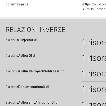
dcterms:
spatial
<https://w3id.
Emilia Romag
RELAZIONI INVERSE
1 risor
è
a-cd:
isSubjectOf
di
1 risor
è
a-cd:
isAuthorOf
di
1 risor
è
a-loc:
isCulturalPropertyAddressOf
di
1 risor
è
a-cd:
isDocumentationOf
di
1 risor
è
a-cd:
isAuthorshipAttributionOf
di