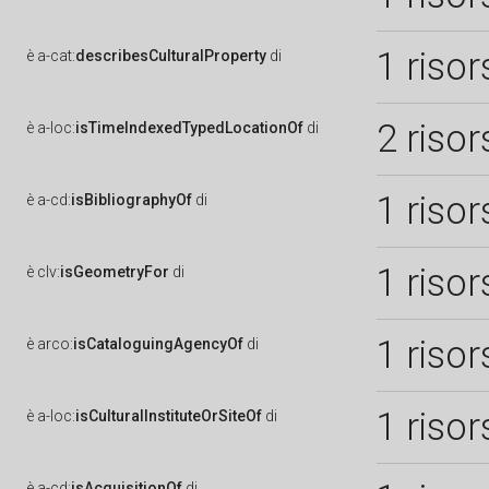
1 risor
è
a-cat:
describesCulturalProperty
di
2 risor
è
a-loc:
isTimeIndexedTypedLocationOf
di
1 risor
è
a-cd:
isBibliographyOf
di
1 risor
è
clv:
isGeometryFor
di
1 risor
è
arco:
isCataloguingAgencyOf
di
1 risor
è
a-loc:
isCulturalInstituteOrSiteOf
di
è
a-cd:
isAcquisitionOf
di