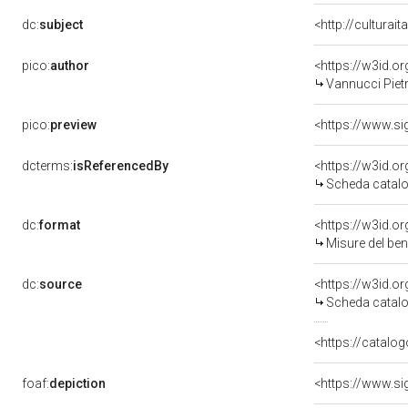
dc:
subject
<http://culturai
pico:
author
<https://w3id.
Vannucci Pietr
pico:
preview
dcterms:
isReferencedBy
<https://w3id.
Scheda catalo
dc:
format
<https://w3id.
Misure del be
dc:
source
<https://w3id.
Scheda catalo
<https://catalog
foaf:
depiction