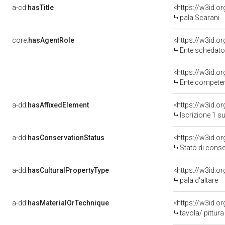
a-cd:
hasTitle
<https://w3id.o
pala Scarani
core:
hasAgentRole
<https://w3id.
Ente schedato
<https://w3id.o
Ente competente 
a-dd:
hasAffixedElement
<https://w3id.o
Iscrizione 1 s
a-dd:
hasConservationStatus
<https://w3id.o
Stato di cons
a-dd:
hasCulturalPropertyType
pala d'altare
a-dd:
hasMaterialOrTechnique
<https://w3id.or
tavola/ pittura