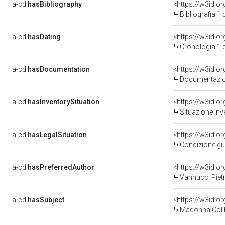
a-cd:
hasBibliography
<https://w3id.o
Bibliografia 1
a-cd:
hasDating
<https://w3id.
Cronologia 1 
a-cd:
hasDocumentation
Documentazion
a-cd:
hasInventorySituation
<https://w3id.o
Situazione inv
a-cd:
hasLegalSituation
<https://w3id.o
Condizione giu
a-cd:
hasPreferredAuthor
<https://w3id.
Vannucci Pietr
a-cd:
hasSubject
<https://w3id.
Madonna Col Bambi