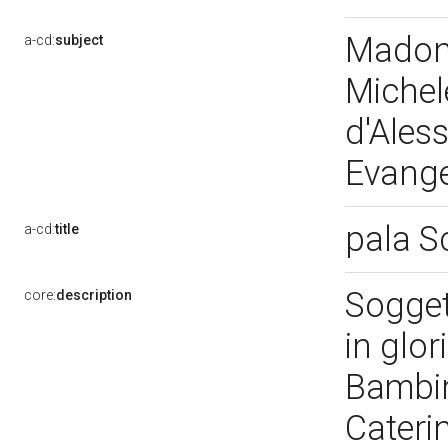
Madonn
a-cd:
subject
Michel
d'Ales
Evange
pala S
a-cd:
title
Sogget
core:
description
in glo
Bambin
Cateri