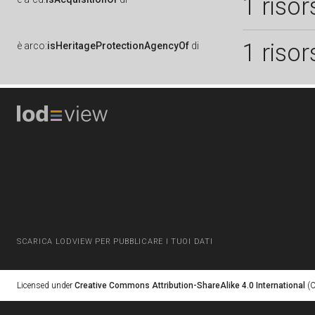
1 risor
1 risor
è
arco:
isHeritageProtectionAgencyOf
di
SCARICA LODVIEW PER PUBBLICARE I TUOI DATI
Licensed under
Creative Commons Attribution-ShareAlike 4.0 International
(C