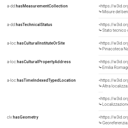
a-dd:
hasMeasurementCollection
<https://w3id.
Misure del be
a-dd:
hasTechnicalStatus
<https://w3id.o
Stato tecnico
a-loc:
hasCulturalInstituteOrSite
Pinacoteca Na
a-loc:
hasCulturalPropertyAddress
<https://w3id.
Emilia Romag
a-loc:
hasTimeIndexedTypedLocation
<https://w3id.o
Altra localizz
<https://w3id.
Localizzazione
clv:
hasGeometry
<https://w3id.
Georeferenzia