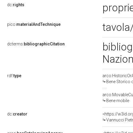
propri
dc:
rights
tavola/
pico:
materialAndTechnique
bibliog
dcterms:
bibliographicCitation
Nazion
rdf:
type
arco:HistoricOrA
Bene Storico o
arco:MovableCul
Bene mobile
dc:
creator
<https://w3id.
Vannucci Pietr