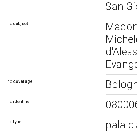
San Gi
Madonn
dc:
subject
Michel
d'Ales
Evange
Bolog
dc:
coverage
08000
dc:
identifier
pala d
dc:
type