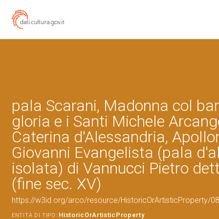
pala Scarani, Madonna col ba
gloria e i Santi Michele Arcang
Caterina d'Alessandria, Apollo
Giovanni Evangelista (pala d'a
isolata) di Vannucci Pietro det
(fine sec. XV)
https://w3id.org/arco/resource/HistoricOrArtisticProperty/
HistoricOrArtisticProperty
ENTITÀ DI TIPO: