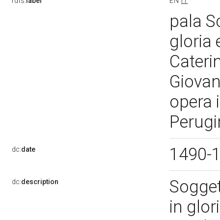
rdfs:
label
EN
IT
pala S
gloria 
Cateri
Giovann
opera 
Perugi
1490-
dc:
date
Sogget
dc:
description
in glo