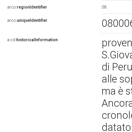
08
arco:
regionIdentifier
08000
arco:
uniqueIdentifier
proven
a-cd:
historicalInformation
S.Giov
di Peru
alle s
ma è s
Ancora
cronol
datato 