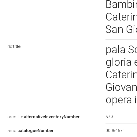
Bambin
Cateri
San Gi
pala S
dc:
title
gloria 
Cateri
Giovann
opera 
579
arco-lite:
alternativeInventoryNumber
00064671
arco:
catalogueNumber