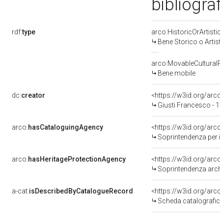
bibliogra
rdf:
type
arco:HistoricOrArtisti
Bene Storico o Artis
arco:MovableCultural
Bene mobile
dc:
creator
<https://w3id.org/a
Giusti Francesco - 
arco:
hasCataloguingAgency
<https://w3id.org/a
Soprintendenza per i Beni 
arco:
hasHeritageProtectionAgency
<https://w3id.org/a
Soprintendenza arche
a-cat:
isDescribedByCatalogueRecord
<https://w3id.org/a
Scheda catalografi