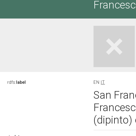
Francesc
rdfs:
label
EN
IT
San Fran
Francesc
(dipinto)