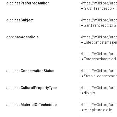
a-cd:
hasPreferredAuthor
<https://w3id.org/a
Giusti Francesco - 
a-cd:
hasSubject
<https://w3id.org/ar
San Francesco Di S
core:
hasAgentRole
<https://w3id.org/ar
Ente competente per tutela 
<https://w3id.org/ar
Ente schedatore del bene 080006551
a-dd:
hasConservationStatus
<https://w3id.org/ar
Stato di conservazi
a-dd:
hasCulturalPropertyType
<https://w3id.org/a
dipinto
a-dd:
hasMaterialOrTechnique
<https://w3id.org/arco
tela/ pittura a olio