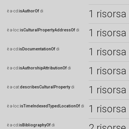
1 risorsa
è
a-cd:
isAuthorOf
di
1 risorsa
è
a-loc:
isCulturalPropertyAddressOf
di
1 risorsa
è
a-cd:
isDocumentationOf
di
1 risorsa
è
a-cd:
isAuthorshipAttributionOf
di
1 risorsa
è
a-cat:
describesCulturalProperty
di
1 risorsa
è
a-loc:
isTimeIndexedTypedLocationOf
di
2 risorse
è
a-cd:
isBibliographyOf
di