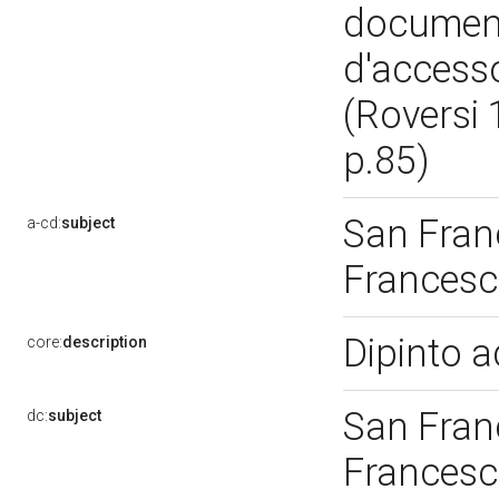
document
d'accesso
(Roversi 
p.85)
San Fran
a-cd:
subject
Francesc
Dipinto a
core:
description
San Fran
dc:
subject
Francesc