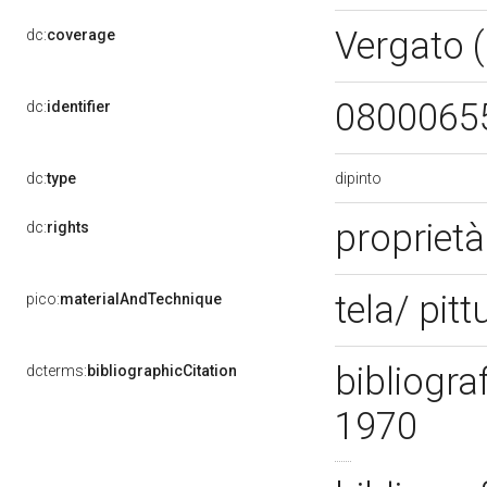
Vergato 
dc:
coverage
0800065
dc:
identifier
dipinto
dc:
type
proprietà
dc:
rights
tela/ pitt
pico:
materialAndTechnique
bibliograf
dcterms:
bibliographicCitation
1970