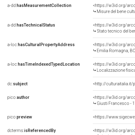
a-dd:
hasMeasurementCollection
<https://w3id.org/ar
Misure del bene cul
a-dd:
hasTechnicalStatus
<https://w3id.org/ar
Stato tecnico del b
a-loc:
hasCulturalPropertyAddress
<https://w3id.org/a
Emilia Romagna, BO
a-loc:
hasTimeIndexedTypedLocation
<https://w3id.org/ar
Localizzazione fisic
dc:
subject
<http://culturaitalia.
pico:
author
<https://w3id.org/a
Giusti Francesco - 
pico:
preview
<https://www.sigecwe
dcterms:
isReferencedBy
<https://w3id.org/a