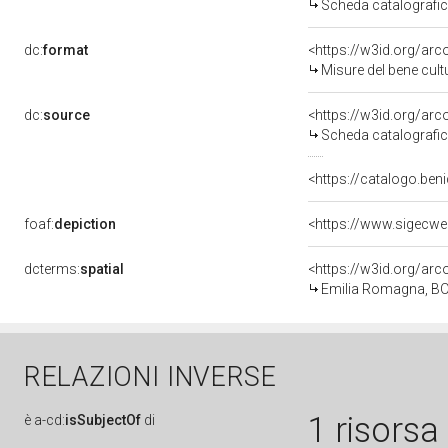
Scheda catalografi
dc:
format
<https://w3id.org/ar
Misure del bene cul
dc:
source
<https://w3id.org/a
Scheda catalografi
<https://catalogo.beni
foaf:
depiction
<https://www.sigecwe
dcterms:
spatial
<https://w3id.org/a
Emilia Romagna, BO
RELAZIONI INVERSE
1 risorsa
è
a-cd:
isSubjectOf
di