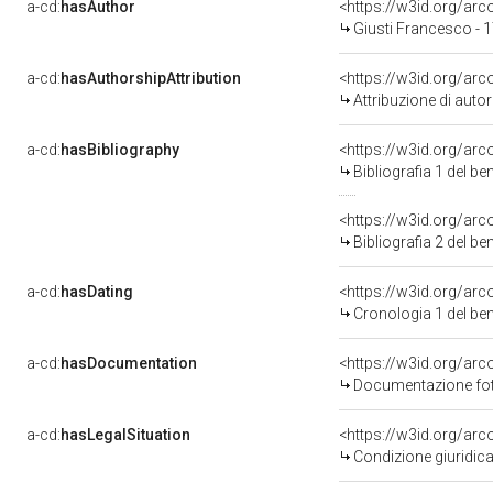
a-cd:
hasAuthor
<https://w3id.org/a
Giusti Francesco - 
a-cd:
hasAuthorshipAttribution
<https://w3id.org/ar
Attribuzione di aut
a-cd:
hasBibliography
<https://w3id.org/ar
Bibliografia 1 del b
<https://w3id.org/ar
Bibliografia 2 del b
a-cd:
hasDating
<https://w3id.org/ar
Cronologia 1 del b
a-cd:
hasDocumentation
Documentazione foto
a-cd:
hasLegalSituation
Condizione giuridica