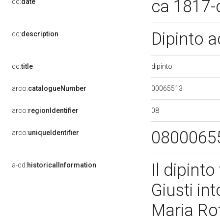
ca 1817-
dc:
date
Dipinto a
dc:
description
dipinto
dc:
title
00065513
arco:
catalogueNumber
08
arco:
regionIdentifier
0800065
arco:
uniqueIdentifier
Il dipint
a-cd:
historicalInformation
Giusti in
Maria Rot