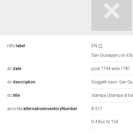
rdfs:
label
EN
IT
San Giuseppe con il Ba
dc:
date
post 1744-ante 1787
dc:
description
Soggetti sacri: San 
dc:
title
stampa (stampa di tr
arco-lite:
alternativeInventoryNumber
B-517
D 4 Bol. IV, 154