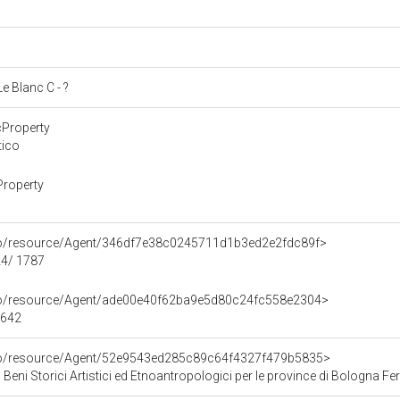
Le Blanc C - ?
cProperty
tico
Property
rco/resource/Agent/346df7e38c0245711d1b3ed2e2fdc89f>
24/ 1787
rco/resource/Agent/ade00e40f62ba9e5d80c24fc558e2304>
1642
rco/resource/Agent/52e9543ed285c89c64f4327f479b5835>
 Beni Storici Artistici ed Etnoantropologici per le province di Bologna F