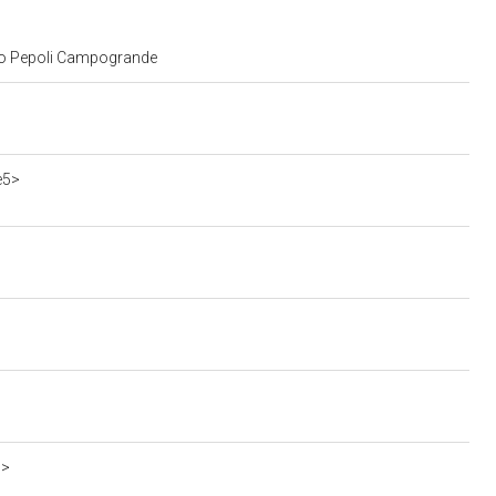
zzo Pepoli Campogrande
e5>
c>