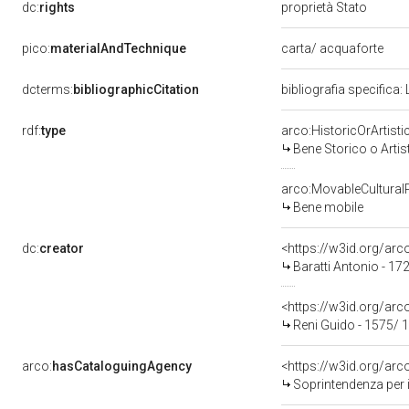
dc:
rights
proprietà Stato
pico:
materialAndTechnique
carta/ acquaforte
dcterms:
bibliographicCitation
bibliografia specifica: 
rdf:
type
arco:HistoricOrArtisti
Bene Storico o Artis
arco:MovableCultural
Bene mobile
dc:
creator
<https://w3id.org/a
Baratti Antonio - 17
<https://w3id.org/a
Reni Guido - 1575/ 
arco:
hasCataloguingAgency
<https://w3id.org/a
Soprintendenza per i