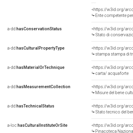
<https://w3id.org/ar
Ente competente per
a-dd:
hasConservationStatus
<https://w3id.org/ar
Stato di conservazi
a-dd:
hasCulturalPropertyType
<https://w3id.org/a
stampa stampa di t
a-dd:
hasMaterialOrTechnique
<https://w3id.org/arc
carta/ acquaforte
a-dd:
hasMeasurementCollection
<https://w3id.org/ar
Misure del bene cul
a-dd:
hasTechnicalStatus
<https://w3id.org/ar
Stato tecnico del b
a-loc:
hasCulturalInstituteOrSite
<https://w3id.org/ar
Pinacoteca Nazional