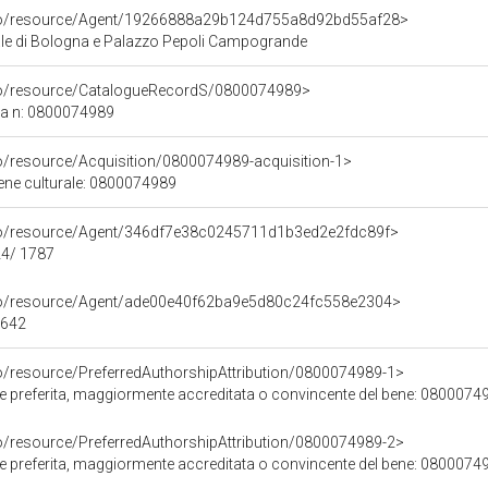
rco/resource/Agent/19266888a29b124d755a8d92bd55af28>
le di Bologna e Palazzo Pepoli Campogrande
rco/resource/CatalogueRecordS/0800074989>
ca n: 0800074989
co/resource/Acquisition/0800074989-acquisition-1>
bene culturale: 0800074989
rco/resource/Agent/346df7e38c0245711d1b3ed2e2fdc89f>
24/ 1787
rco/resource/Agent/ade00e40f62ba9e5d80c24fc558e2304>
1642
co/resource/PreferredAuthorshipAttribution/0800074989-1>
ore preferita, maggiormente accreditata o convincente del bene: 0800074
co/resource/PreferredAuthorshipAttribution/0800074989-2>
ore preferita, maggiormente accreditata o convincente del bene: 0800074