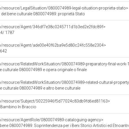
o/resource/LegalSituation/0800074989-legal-situation-proprieta-stato>
 del bene culturale 0800074989: proprietà Stato
rco/resource/Agent/346df7e38c0245711d1b3ed2e2fdc89f>
24/ 1787
rco/resource/Agent/ade00e40f62ba9e5d80c24fc558e2304>
1642
co/resource/RelatedWorkSituation/0800074989-preparatory-final-work-
ne culturale 0800074989 e opera originale o finale
o/resource/RelatedWorkSituation/0800074989-related-cultural-property
ene culturale 0800074989 e altro bene culturale
rco/resource/Subject/50225946f5d77024c83db9fd6ed81163>
 Bambino In Braccio
co/resource/AgentRole/0800074989-cataloguing-agency>
ene 0800074989: Soprintendenza per i Beni Storici Artistici ed Etnoantropolo