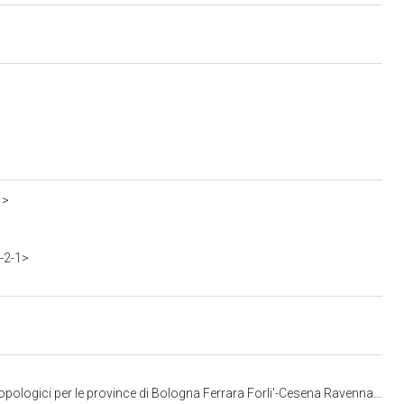
1>
-2-1>
gici per le province di Bologna Ferrara Forli'-Cesena Ravenna e Rimini