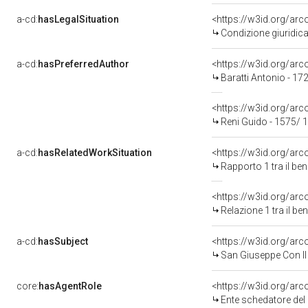
a-cd:
hasLegalSituation
<https://w3id.org/arc
Condizione giuridica
a-cd:
hasPreferredAuthor
<https://w3id.org/a
Baratti Antonio - 17
<https://w3id.org/a
Reni Guido - 1575/ 
a-cd:
hasRelatedWorkSituation
<https://w3id.org/ar
Rapporto 1 tra il be
<https://w3id.org/arc
Relazione 1 tra il b
a-cd:
hasSubject
<https://w3id.org/a
San Giuseppe Con Il
core:
hasAgentRole
<https://w3id.org/ar
Ente schedatore del b