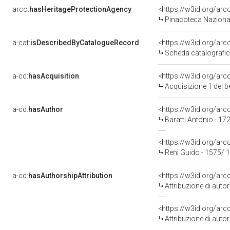
arco:
hasHeritageProtectionAgency
<https://w3id.org/a
Pinacoteca Naziona
a-cat:
isDescribedByCatalogueRecord
<https://w3id.org/a
Scheda catalografi
a-cd:
hasAcquisition
<https://w3id.org/ar
Acquisizione 1 del 
a-cd:
hasAuthor
<https://w3id.org/a
Baratti Antonio - 17
<https://w3id.org/a
Reni Guido - 1575/ 
a-cd:
hasAuthorshipAttribution
<https://w3id.org/ar
Attribuzione di aut
<https://w3id.org/ar
Attribuzione di aut