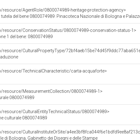
co/resource/AgentRole/0800074989-heritage-protection-agency>
 tutela del bene 0800074989: Pinacoteca Nazionale di Bologna e Pala
co/resource/ConservationStatus/0800074989-conservation-status-1>
one 1 del bene: 0800074989
rco/resource/CulturalPropertyType/72bf4aeb15be74d45f9ddc77aba651
raduzione
o/resource/TechnicalCharacteristic/carta-acquaforte>
co/resource/MeasurementCollection/0800074989-1>
turale 0800074989
co/resource/CulturalEntityTechnicalStatus/0800074989>
ene culturale 0800074989
co/resource/CulturalInstituteOrSite/a4ee3bf8fca044f6e1bdfd9ee8af213
e di Bologna, Gabinetto dei Disegni e delle Stampe