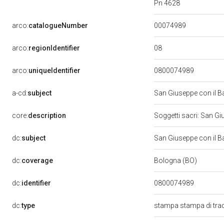
Pn 4628
00074989
arco:
catalogueNumber
08
arco:
regionIdentifier
arco:
uniqueIdentifier
0800074989
a-cd:
subject
San Giuseppe con il 
core:
description
Soggetti sacri: San 
dc:
subject
San Giuseppe con il 
dc:
coverage
Bologna (BO)
dc:
identifier
0800074989
dc:
type
stampa stampa di tra