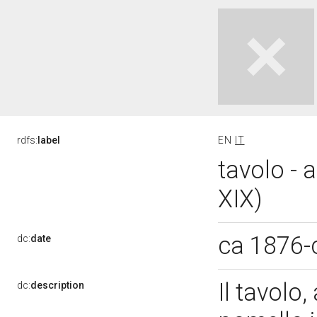
rdfs:
label
EN
IT
tavolo -
XIX)
ca 1876-
dc:
date
Il tavolo
dc:
description