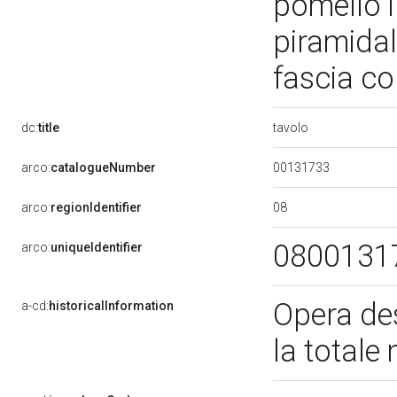
pomello 
piramidal
fascia c
tavolo
dc:
title
00131733
arco:
catalogueNumber
08
arco:
regionIdentifier
0800131
arco:
uniqueIdentifier
Opera des
a-cd:
historicalInformation
la total