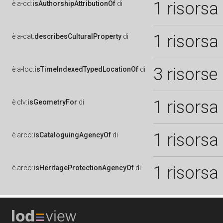
1 risorsa
è
a-cd:
isAuthorshipAttributionOf
di
1 risorsa
è
a-cat:
describesCulturalProperty
di
3 risorse
è
a-loc:
isTimeIndexedTypedLocationOf
di
1 risorsa
è
clv:
isGeometryFor
di
1 risorsa
è
arco:
isCataloguingAgencyOf
di
1 risorsa
è
arco:
isHeritageProtectionAgencyOf
di