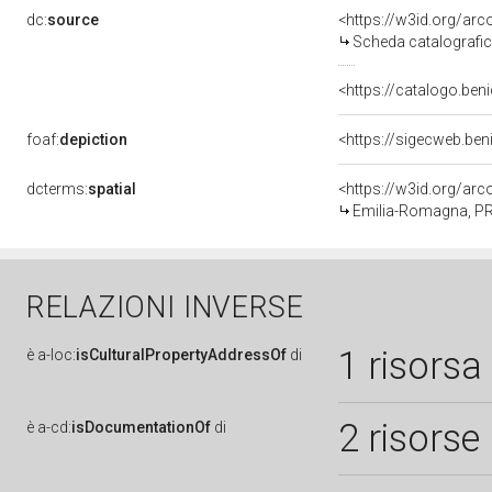
dc:
source
<https://w3id.org/a
Scheda catalografi
<https://catalogo.beni
foaf:
depiction
<https://sigecweb.be
dcterms:
spatial
<https://w3id.org/a
Emilia-Romagna, P
RELAZIONI INVERSE
1 risorsa
è
a-loc:
isCulturalPropertyAddressOf
di
2 risorse
è
a-cd:
isDocumentationOf
di