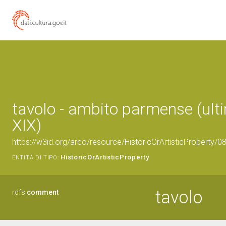
tavolo - ambito parmense (ult
XIX)
https://w3id.org/arco/resource/HistoricOrArtisticProperty/
HistoricOrArtisticProperty
ENTITÀ DI TIPO:
tavolo
rdfs:
comment