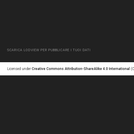
SCARICA LODVIEW PER PUBBLICARE I TUOI DATI
Licensed under
Creative Commons Attribution-ShareAlike 4.0 International
(C