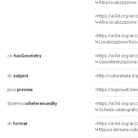
Altra localizzazione
<https://w3id.org/ar
Altra localizzazione
<https://w3id.org/ar
Localizzazione fisic
clv:
hasGeometry
<https://w3id.org/ar
Georeferenziazione 
dc:
subject
<http://culturaitalia.
pico:
preview
<https://sigecweb.be
dcterms:
isReferencedBy
<https://w3id.org/a
Scheda catalografi
dc:
format
<https://w3id.org/ar
Misure del bene cul