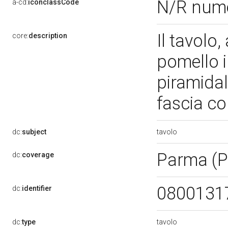
N/R num
a-cd:
iconclassCode
Il tavolo
core:
description
pomello 
piramidal
fascia c
tavolo
dc:
subject
Parma (
dc:
coverage
0800131
dc:
identifier
tavolo
dc:
type