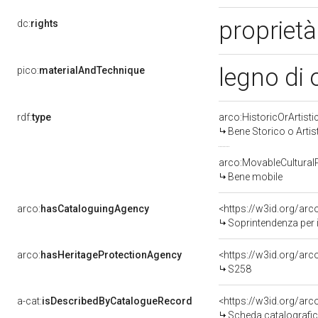
proprietà
dc:
rights
legno di 
pico:
materialAndTechnique
rdf:
type
arco:HistoricOrArtisti
Bene Storico o Artis
arco:MovableCultural
Bene mobile
arco:
hasCataloguingAgency
<https://w3id.org/a
Soprintendenza per i
arco:
hasHeritageProtectionAgency
<https://w3id.org/a
S258
a-cat:
isDescribedByCatalogueRecord
<https://w3id.org/a
Scheda catalografi