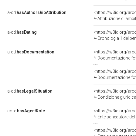
a-cd:
hasAuthorshipAttribution
<https://w3id.org/arc
Attribuzione di ambi
a-cd:
hasDating
<https://w3id.org/ar
Cronologia 1 del b
a-cd:
hasDocumentation
Documentazione foto
Documentazione foto
a-cd:
hasLegalSituation
Condizione giuridica
core:
hasAgentRole
<https://w3id.org/ar
Ente schedatore del bene 080
<https://w3id.org/ar