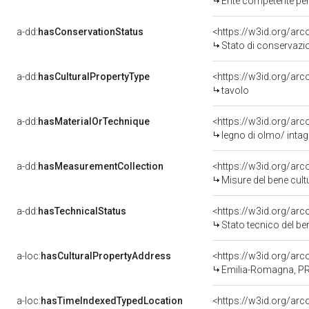
Ente competente per tutela 
a-dd:
hasConservationStatus
<https://w3id.org/ar
Stato di conservazi
a-dd:
hasCulturalPropertyType
<https://w3id.org/a
tavolo
a-dd:
hasMaterialOrTechnique
<https://w3id.org/arc
legno di olmo/ intag
a-dd:
hasMeasurementCollection
<https://w3id.org/ar
Misure del bene cul
a-dd:
hasTechnicalStatus
<https://w3id.org/ar
Stato tecnico del b
a-loc:
hasCulturalPropertyAddress
<https://w3id.org/a
Emilia-Romagna, P
a-loc:
hasTimeIndexedTypedLocation
<https://w3id.org/ar