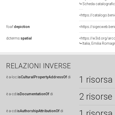
Scheda catalografi
<https://catalogo.beni
foaf:
depiction
<https://sigecweb.be
dcterms:
spatial
<https://w3id.org/a
Italia, Emilia Roma
RELAZIONI INVERSE
1 risorsa
è
a-loc:
isCulturalPropertyAddressOf
di
2 risorse
è
a-cd:
isDocumentationOf
di
1 risorsa
è
a-cd:
isAuthorshipAttributionOf
di