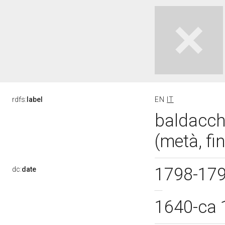
rdfs:
label
EN
IT
baldacchi
(metà, fin
1798-17
dc:
date
1640-ca