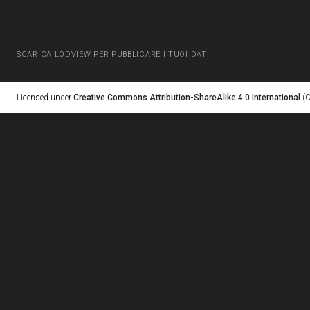
SCARICA LODVIEW PER PUBBLICARE I TUOI DATI
Licensed under
Creative Commons Attribution-ShareAlike 4.0 International
(C