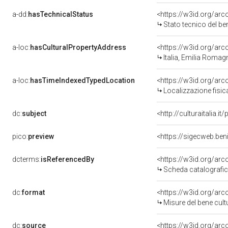
a-dd:
hasTechnicalStatus
<https://w3id.org/ar
Stato tecnico del b
a-loc:
hasCulturalPropertyAddress
<https://w3id.org/a
Italia, Emilia Roma
a-loc:
hasTimeIndexedTypedLocation
<https://w3id.org/ar
Localizzazione fisic
dc:
subject
<http://culturaitalia.
pico:
preview
<https://sigecweb.be
dcterms:
isReferencedBy
<https://w3id.org/a
Scheda catalografi
dc:
format
<https://w3id.org/ar
Misure del bene cul
dc:
source
<https://w3id.org/a