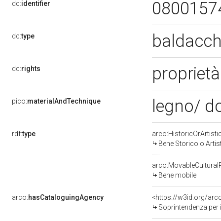
0800157
dc:
identifier
baldacch
dc:
type
proprietà
dc:
rights
legno/ do
pico:
materialAndTechnique
rdf:
type
arco:HistoricOrArtisti
Bene Storico o Artis
arco:MovableCultural
Bene mobile
arco:
hasCataloguingAgency
<https://w3id.org/a
Soprintendenza per i