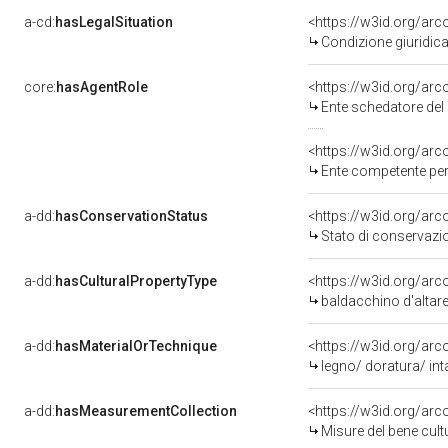
a-cd:
hasLegalSituation
Condizione giuridica
core:
hasAgentRole
<https://w3id.org/ar
Ente schedatore del bene 080
<https://w3id.org/ar
Ente competente per tutela 
a-dd:
hasConservationStatus
<https://w3id.org/ar
Stato di conservazi
a-dd:
hasCulturalPropertyType
<https://w3id.org/a
baldacchino d'altar
a-dd:
hasMaterialOrTechnique
<https://w3id.org/arc
legno/ doratura/ int
a-dd:
hasMeasurementCollection
<https://w3id.org/ar
Misure del bene cul