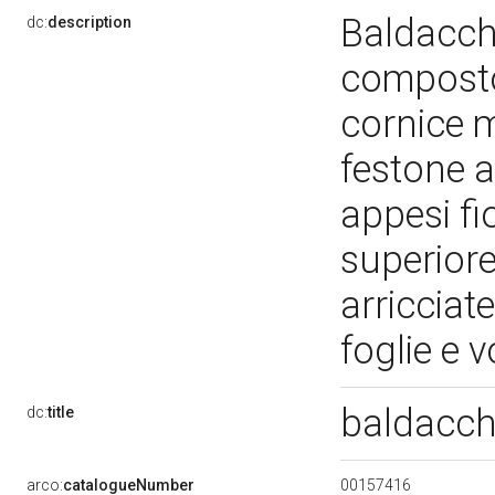
Baldacch
dc:
description
composto
cornice m
festone a 
appesi fi
superiore,
arricciat
foglie e 
baldacch
dc:
title
00157416
arco:
catalogueNumber