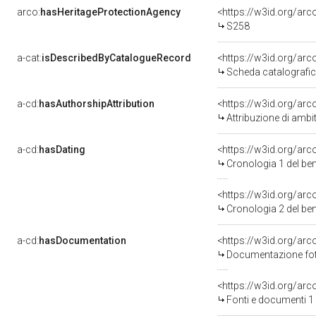
arco:
hasHeritageProtectionAgency
<https://w3id.org/a
S258
a-cat:
isDescribedByCatalogueRecord
<https://w3id.org/a
Scheda catalografi
a-cd:
hasAuthorshipAttribution
<https://w3id.org/arc
Attribuzione di ambi
a-cd:
hasDating
<https://w3id.org/ar
Cronologia 1 del b
<https://w3id.org/ar
Cronologia 2 del b
a-cd:
hasDocumentation
Documentazione foto
<https://w3id.org/a
Fonti e documenti 1