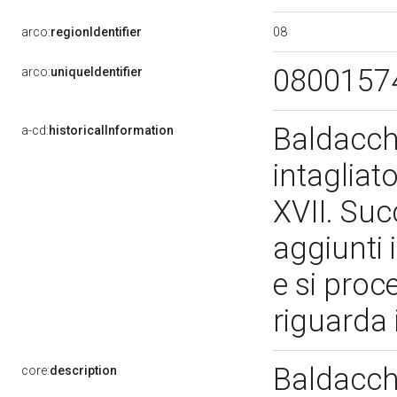
08
arco:
regionIdentifier
0800157
arco:
uniqueIdentifier
Baldacch
a-cd:
historicalInformation
intagliat
XVII. Suc
aggiunti i
e si proc
riguarda 
Baldacch
core:
description