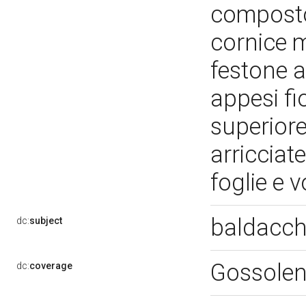
composto
cornice m
festone a 
appesi fi
superiore,
arricciat
foglie e 
baldacch
dc:
subject
Gossole
dc:
coverage