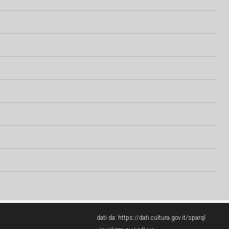
dati da:
https://dati.cultura.gov.it/sparql