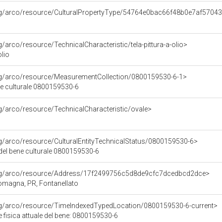
org/arco/resource/CulturalPropertyType/54764e0bac66f48b0e7af5704
g/arco/resource/TechnicalCharacteristic/tela-pittura-a-olio>
olio
org/arco/resource/MeasurementCollection/0800159530-6-1>
ne culturale 0800159530-6
rg/arco/resource/TechnicalCharacteristic/ovale>
rg/arco/resource/CulturalEntityTechnicalStatus/0800159530-6>
 del bene culturale 0800159530-6
org/arco/resource/Address/17f2499756c5d8de9cfc7dcedbcd2dce>
 Romagna, PR, Fontanellato
org/arco/resource/TimeIndexedTypedLocation/0800159530-6-current>
 fisica attuale del bene: 0800159530-6