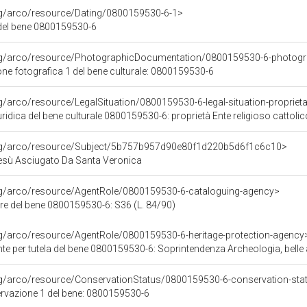
rg/arco/resource/Dating/0800159530-6-1>
del bene 0800159530-6
org/arco/resource/PhotographicDocumentation/0800159530-6-photogr
e fotografica 1 del bene culturale: 0800159530-6
g/arco/resource/LegalSituation/0800159530-6-legal-situation-proprieta-
ridica del bene culturale 0800159530-6: proprietà Ente religioso cattolic
org/arco/resource/Subject/5b757b957d90e80f1d220b5d6f1c6c10>
Gesù Asciugato Da Santa Veronica
org/arco/resource/AgentRole/0800159530-6-cataloguing-agency>
re del bene 0800159530-6: S36 (L. 84/90)
rg/arco/resource/AgentRole/0800159530-6-heritage-protection-agency
e per tutela del bene 0800159530-6: Soprintendenza Archeologia, belle 
rg/arco/resource/ConservationStatus/0800159530-6-conservation-sta
ervazione 1 del bene: 0800159530-6