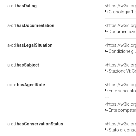
a-cd:
hasDating
<https://w3id.o
Cronologia 1 
a-cd:
hasDocumentation
<https://w3id.
Documentazion
a-cd:
hasLegalSituation
<https://w3id.or
Condizione giu
a-cd:
hasSubject
<https://w3id.
Stazione Vi: 
core:
hasAgentRole
<https://w3id.
Ente schedato
<https://w3id.o
Ente competent
a-dd:
hasConservationStatus
<https://w3id.o
Stato di cons