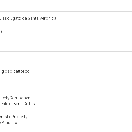
sù asciugato da Santa Veronica
R)
eligioso cattolico
io
ropertyComponent
nte di Bene Culturale
rtisticProperty
 Artistico