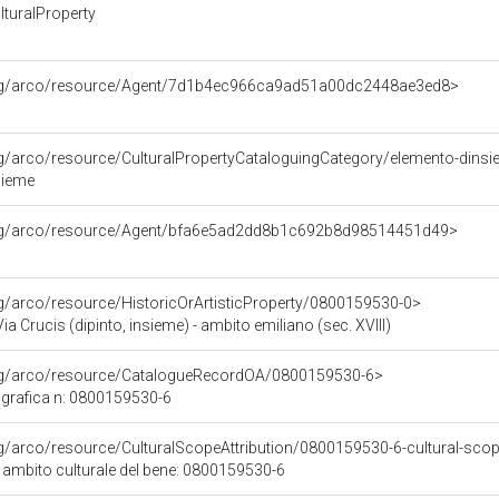
turalProperty
org/arco/resource/Agent/7d1b4ec966ca9ad51a00dc2448ae3ed8>
rg/arco/resource/CulturalPropertyCataloguingCategory/elemento-dins
sieme
org/arco/resource/Agent/bfa6e5ad2dd8b1c692b8d98514451d49>
rg/arco/resource/HistoricOrArtisticProperty/0800159530-0>
Via Crucis (dipinto, insieme) - ambito emiliano (sec. XVIII)
org/arco/resource/CatalogueRecordOA/0800159530-6>
grafica n: 0800159530-6
rg/arco/resource/CulturalScopeAttribution/0800159530-6-cultural-scope
i ambito culturale del bene: 0800159530-6