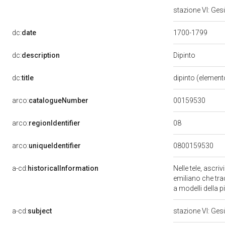
stazione VI: Ges
dc:
date
1700-1799
Dipinto
dc:
description
dc:
title
dipinto (element
00159530
arco:
catalogueNumber
08
arco:
regionIdentifier
arco:
uniqueIdentifier
0800159530
a-cd:
historicalInformation
Nelle tele, ascriv
emiliano che trad
a modelli della 
a-cd:
subject
stazione VI: Ge