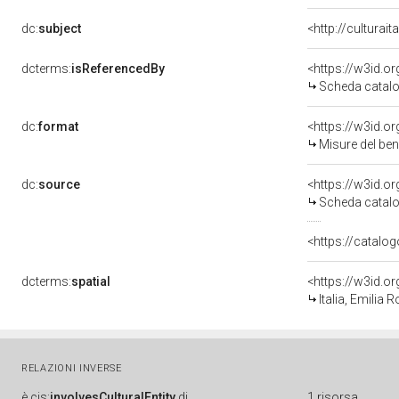
dc:
subject
<http://culturai
dcterms:
isReferencedBy
<https://w3id.
Scheda catalo
dc:
format
<https://w3id.
Misure del be
dc:
source
<https://w3id.
Scheda catalo
<https://catalog
dcterms:
spatial
<https://w3id.
Italia, Emilia
RELAZIONI INVERSE
è
cis:
involvesCulturalEntity
di
1 risorsa