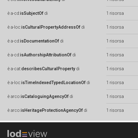
è
a-cd:
isSubjectOf
di
1 risorsa
è
a-loc:
isCulturalPropertyAddressOf
di
1 risorsa
è
a-cd:
isDocumentationOf
di
1 risorsa
è
a-cd:
isAuthorshipAttributionOf
di
1 risorsa
è
a-cat:
describesCulturalProperty
di
1 risorsa
è
a-loc:
isTimeIndexedTypedLocationOf
di
1 risorsa
è
arco:
isCataloguingAgencyOf
di
1 risorsa
è
arco:
isHeritageProtectionAgencyOf
di
1 risorsa