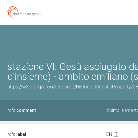
stazione VI: Gesù asciugato d
d'insieme) - ambito emiliano (s
https://w3id.org/arco/resource/HistoricOrArtisticProperty/
rdfs:
comment
dipinto, element
rdfs:
label
EN
IT