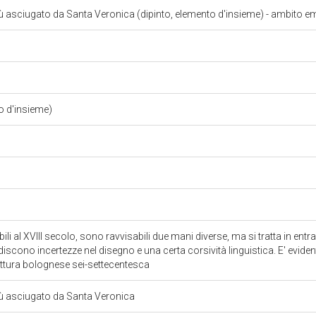
ù asciugato da Santa Veronica (dipinto, elemento d'insieme) - ambito emi
o d'insieme)
ibili al XVIII secolo, sono ravvisabili due mani diverse, ma si tratta in entra
iscono incertezze nel disegno e una certa corsività linguistica. E' eviden
pittura bolognese sei-settecentesca
sù asciugato da Santa Veronica