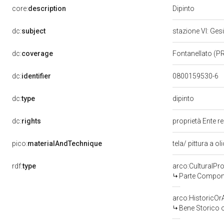
Dipinto
core:
description
dc:
subject
stazione VI: Ge
dc:
coverage
Fontanellato (P
dc:
identifier
0800159530-6
dipinto
dc:
type
dc:
rights
proprietà Ente r
pico:
materialAndTechnique
tela/ pittura a ol
rdf:
type
arco:CulturalP
Parte Compone
arco:HistoricOrA
Bene Storico o