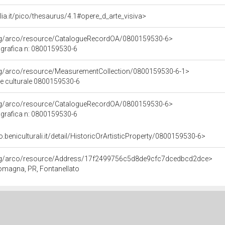
talia.it/pico/thesaurus/4.1#opere_d_arte_visiva>
org/arco/resource/CatalogueRecordOA/0800159530-6>
grafica n: 0800159530-6
org/arco/resource/MeasurementCollection/0800159530-6-1>
ne culturale 0800159530-6
org/arco/resource/CatalogueRecordOA/0800159530-6>
grafica n: 0800159530-6
o.beniculturali.it/detail/HistoricOrArtisticProperty/0800159530-6>
org/arco/resource/Address/17f2499756c5d8de9cfc7dcedbcd2dce>
 Romagna, PR, Fontanellato