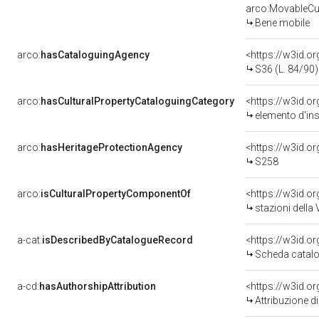
arco:MovableCul
Bene mobile
arco:
hasCataloguingAgency
<https://w3id.
S36 (L. 84/90)
arco:
hasCulturalPropertyCataloguingCategory
<https://w3id.o
elemento d'in
arco:
hasHeritageProtectionAgency
<https://w3id.
S258
arco:
isCulturalPropertyComponentOf
<https://w3id.o
stazioni della 
a-cat:
isDescribedByCatalogueRecord
<https://w3id.
Scheda catalo
a-cd:
hasAuthorshipAttribution
<https://w3id.o
Attribuzione d