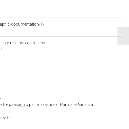
aphic-documentation-1>
ente-religioso-cattolico>
o
>
arti e paesaggio per le province di Parma e Piacenza
tus-1>