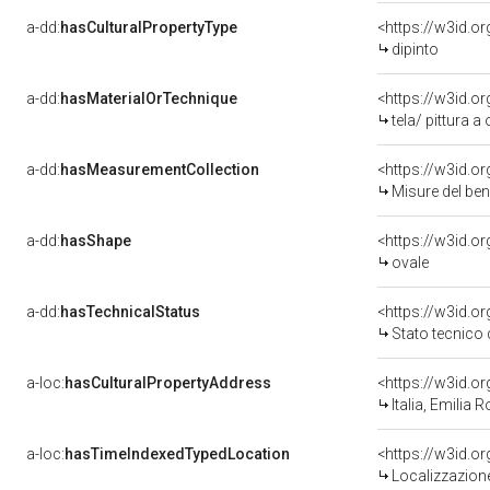
a-dd:
hasCulturalPropertyType
<https://w3id.
dipinto
a-dd:
hasMaterialOrTechnique
<https://w3id.or
tela/ pittura a 
a-dd:
hasMeasurementCollection
<https://w3id.
Misure del be
a-dd:
hasShape
<https://w3id.o
ovale
a-dd:
hasTechnicalStatus
<https://w3id.o
Stato tecnico
a-loc:
hasCulturalPropertyAddress
<https://w3id.
Italia, Emilia
a-loc:
hasTimeIndexedTypedLocation
<https://w3id.
Localizzazione