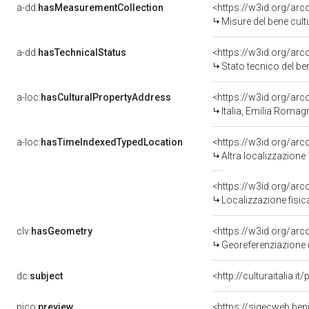
a-dd:
hasMeasurementCollection
<https://w3id.org/ar
Misure del bene cul
a-dd:
hasTechnicalStatus
<https://w3id.org/ar
Stato tecnico del b
a-loc:
hasCulturalPropertyAddress
<https://w3id.org/a
Italia, Emilia Romag
a-loc:
hasTimeIndexedTypedLocation
<https://w3id.org/ar
Altra localizzazione
<https://w3id.org/ar
Localizzazione fisic
clv:
hasGeometry
<https://w3id.org/ar
Georeferenziazione 
dc:
subject
<http://culturaitalia.
pico:
preview
<https://sigecweb.ben