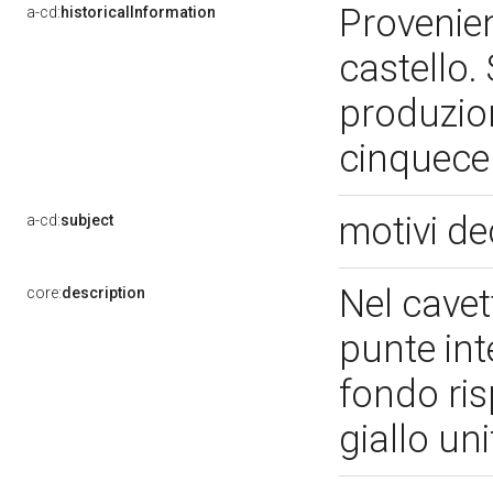
Provenien
a-cd:
historicalInformation
castello.
produzio
cinquec
motivi de
a-cd:
subject
Nel cavet
core:
description
punte int
fondo ris
giallo u