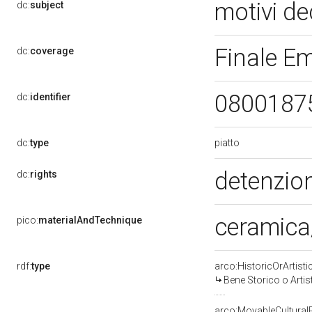
motivi de
dc:
subject
Finale Em
dc:
coverage
0800187
dc:
identifier
piatto
dc:
type
detenzion
dc:
rights
ceramica/
pico:
materialAndTechnique
rdf:
type
arco:HistoricOrArtisti
Bene Storico o Artis
arco:MovableCultural