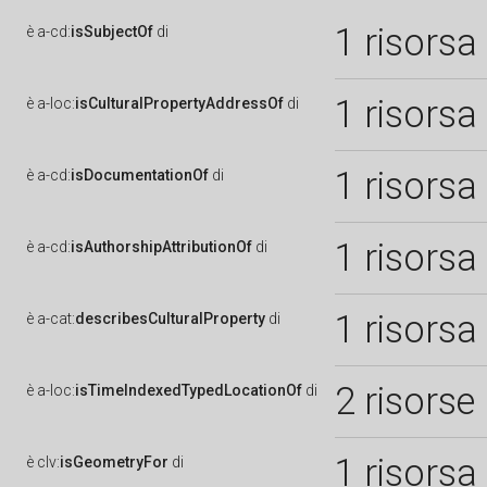
1 risorsa
è
a-cd:
isSubjectOf
di
1 risorsa
è
a-loc:
isCulturalPropertyAddressOf
di
1 risorsa
è
a-cd:
isDocumentationOf
di
1 risorsa
è
a-cd:
isAuthorshipAttributionOf
di
1 risorsa
è
a-cat:
describesCulturalProperty
di
2 risorse
è
a-loc:
isTimeIndexedTypedLocationOf
di
1 risorsa
è
clv:
isGeometryFor
di