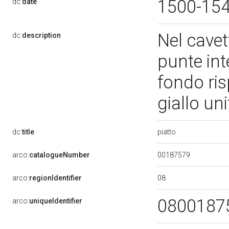
1500-15
dc:
date
Nel cavet
dc:
description
punte int
fondo ris
giallo u
piatto
dc:
title
00187579
arco:
catalogueNumber
08
arco:
regionIdentifier
0800187
arco:
uniqueIdentifier