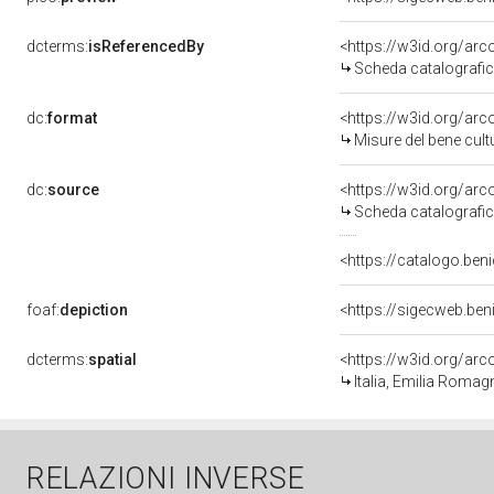
dcterms:
isReferencedBy
<https://w3id.org/a
Scheda catalografi
dc:
format
<https://w3id.org/ar
Misure del bene cul
dc:
source
<https://w3id.org/a
Scheda catalografi
<https://catalogo.beni
foaf:
depiction
<https://sigecweb.ben
dcterms:
spatial
<https://w3id.org/a
Italia, Emilia Romag
RELAZIONI INVERSE