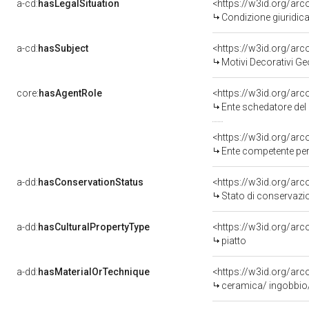
a-cd:
hasLegalSituation
Condizione giuridica
a-cd:
hasSubject
<https://w3id.org/a
Motivi Decorativi Ge
core:
hasAgentRole
<https://w3id.org/ar
Ente schedatore del bene 0800
<https://w3id.org/ar
Ente competente per tutela del
a-dd:
hasConservationStatus
<https://w3id.org/ar
Stato di conservazi
a-dd:
hasCulturalPropertyType
<https://w3id.org/a
piatto
a-dd:
hasMaterialOrTechnique
<https://w3id.org/arc
ceramica/ ingobbio/ 