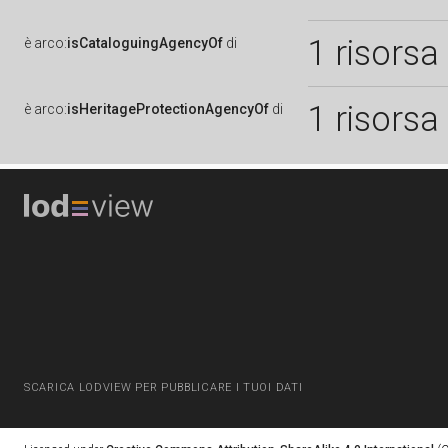
1 risorsa
è
arco:
isCataloguingAgencyOf
di
1 risorsa
è
arco:
isHeritageProtectionAgencyOf
di
SCARICA LODVIEW PER PUBBLICARE I TUOI DATI