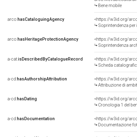
Bene mobile
arco:
hasCataloguingAgency
<https://w3id.org/a
Soprintendenza per i 
arco:
hasHeritageProtectionAgency
<https://w3id.org/a
Soprintendenza arche
a-cat:
isDescribedByCatalogueRecord
<https://w3id.org/a
Scheda catalografi
a-cd:
hasAuthorshipAttribution
<https://w3id.org/arc
Attribuzione di ambi
a-cd:
hasDating
<https://w3id.org/ar
Cronologia 1 del b
a-cd:
hasDocumentation
Documentazione foto