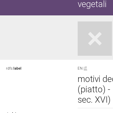
vegetali
rdfs:
label
EN
IT
motivi de
(piatto)
sec. XVI)