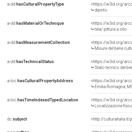
a-dd:
hasCulturalPropertyType
<https://w3id.org/a
dipinto
a-dd:
hasMaterialOrTechnique
<https://w3id.org/arco
tela/ pittura a olio
a-dd:
hasMeasurementCollection
<https://w3id.org/ar
Misure del bene cul
a-dd:
hasTechnicalStatus
<https://w3id.org/ar
Stato tecnico del b
a-loc:
hasCulturalPropertyAddress
<https://w3id.org/a
Emilia Romagna, MO,
a-loc:
hasTimeIndexedTypedLocation
<https://w3id.org/ar
Localizzazione fisic
dc:
subject
<http://culturaitalia.