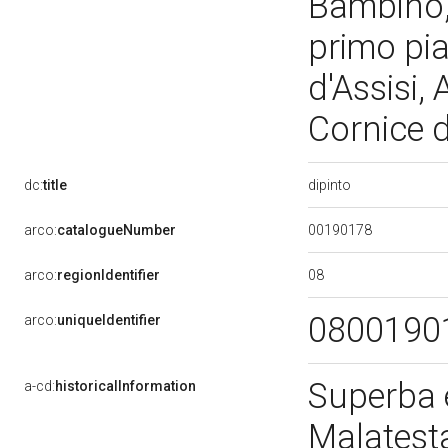
Bambino, 
primo pia
d'Assisi,
Cornice 
dipinto
dc:
title
00190178
arco:
catalogueNumber
08
arco:
regionIdentifier
0800190
arco:
uniqueIdentifier
Superba 
a-cd:
historicalInformation
Malatesta