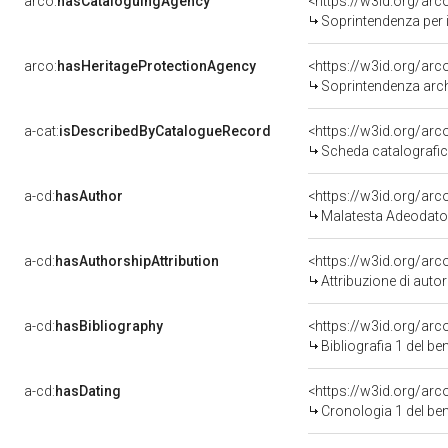
arco:
hasCataloguingAgency
<https://w3id.org/a
Soprintendenza per i 
arco:
hasHeritageProtectionAgency
<https://w3id.org/a
Soprintendenza arche
a-cat:
isDescribedByCatalogueRecord
<https://w3id.org/a
Scheda catalografi
a-cd:
hasAuthor
<https://w3id.org/a
Malatesta Adeodato
a-cd:
hasAuthorshipAttribution
<https://w3id.org/ar
Attribuzione di aut
a-cd:
hasBibliography
<https://w3id.org/ar
Bibliografia 1 del b
a-cd:
hasDating
<https://w3id.org/ar
Cronologia 1 del b