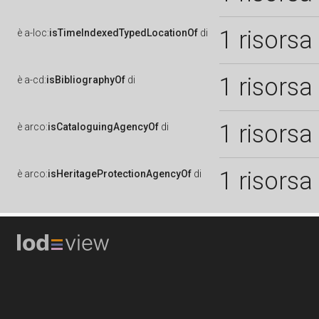
1 risorsa
è
a-loc:
isTimeIndexedTypedLocationOf
di
1 risorsa
è
a-cd:
isBibliographyOf
di
1 risorsa
è
arco:
isCataloguingAgencyOf
di
1 risorsa
è
arco:
isHeritageProtectionAgencyOf
di