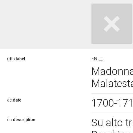
rdfs:
label
EN
IT
Madonna 
Malatesta
1700-17
dc:
date
Su alto 
dc:
description