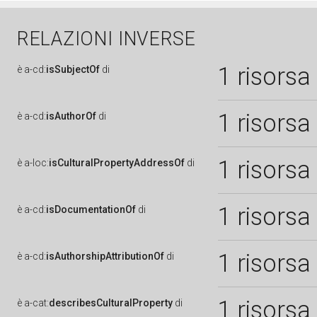
RELAZIONI INVERSE
1 risorsa
è
a-cd:
isSubjectOf
di
1 risorsa
è
a-cd:
isAuthorOf
di
1 risorsa
è
a-loc:
isCulturalPropertyAddressOf
di
1 risorsa
è
a-cd:
isDocumentationOf
di
1 risorsa
è
a-cd:
isAuthorshipAttributionOf
di
1 risorsa
è
a-cat:
describesCulturalProperty
di