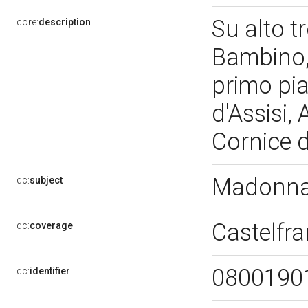
Su alto 
core:
description
Bambino, 
primo pia
d'Assisi,
Cornice 
Madonna
dc:
subject
Castelfr
dc:
coverage
0800190
dc:
identifier