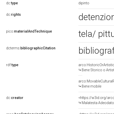
dipinto
dc:
type
detenzion
dc:
rights
tela/ pitt
pico:
materialAndTechnique
bibliogra
dcterms:
bibliographicCitation
rdf:
type
arco:HistoricOrArtisti
Bene Storico o Artis
arco:MovableCultural
Bene mobile
dc:
creator
<https://w3id.org/a
Malatesta Adeodato