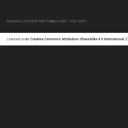
SCARICA LODVIEW PER PUBBLICARE I TUOI DATI
Licensed under
Creative Commons Attribution-ShareAlike 4.0 International
(C