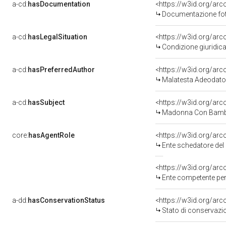
a-cd:
hasDocumentation
Documentazione foto
a-cd:
hasLegalSituation
Condizione giuridica
a-cd:
hasPreferredAuthor
<https://w3id.org/a
Malatesta Adeodato
a-cd:
hasSubject
<https://w3id.org/a
Madonna Con Bambi
core:
hasAgentRole
<https://w3id.org/ar
Ente schedatore del bene 0800
<https://w3id.org/ar
Ente competente per tutela del
a-dd:
hasConservationStatus
<https://w3id.org/ar
Stato di conservazi