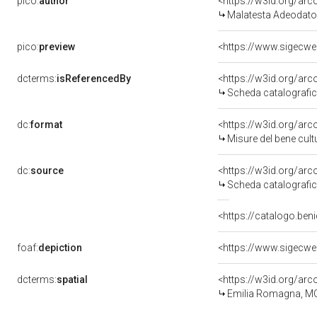
pico:
author
<https://w3id.org/a
Malatesta Adeodato
pico:
preview
<https://www.sigecwe
dcterms:
isReferencedBy
<https://w3id.org/a
Scheda catalografi
dc:
format
<https://w3id.org/ar
Misure del bene cul
dc:
source
<https://w3id.org/a
Scheda catalografi
<https://catalogo.beni
foaf:
depiction
<https://www.sigecwe
dcterms:
spatial
<https://w3id.org/a
Emilia Romagna, MO,