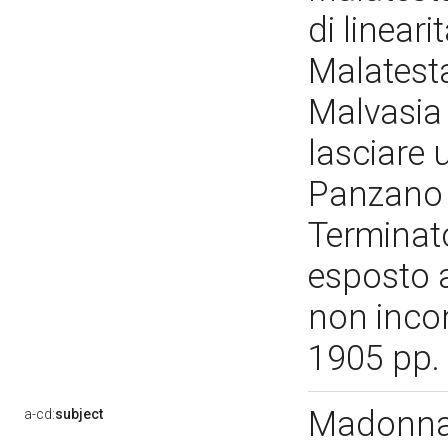
di linear
Malatest
Malvasia
lasciare 
Panzano f
Terminato
esposto 
non incon
1905 pp. 
Madonna
a-cd:
subject