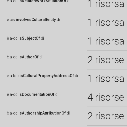
1 risorsa
è
a-cd:
isRelatedWorkSituationOf
di
1 risorsa
è
cis:
involvesCulturalEntity
di
1 risorsa
è
a-cd:
isSubjectOf
di
2 risorse
è
a-cd:
isAuthorOf
di
1 risorsa
è
a-loc:
isCulturalPropertyAddressOf
di
4 risorse
è
a-cd:
isDocumentationOf
di
2 risorse
è
a-cd:
isAuthorshipAttributionOf
di