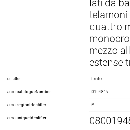
lati da b
telamoni 
quattro m
monocromo
mezzo all
estense t
dipinto
dc:
title
00194845
arco:
catalogueNumber
08
arco:
regionIdentifier
0800194
arco:
uniqueIdentifier