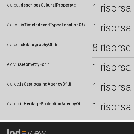
1 risorsa
è
a-cat:
describesCulturalProperty
di
1 risorsa
è
a-loc:
isTimeIndexedTypedLocationOf
di
8 risorse
è
a-cd:
isBibliographyOf
di
1 risorsa
è
clv:
isGeometryFor
di
1 risorsa
è
arco:
isCataloguingAgencyOf
di
1 risorsa
è
arco:
isHeritageProtectionAgencyOf
di