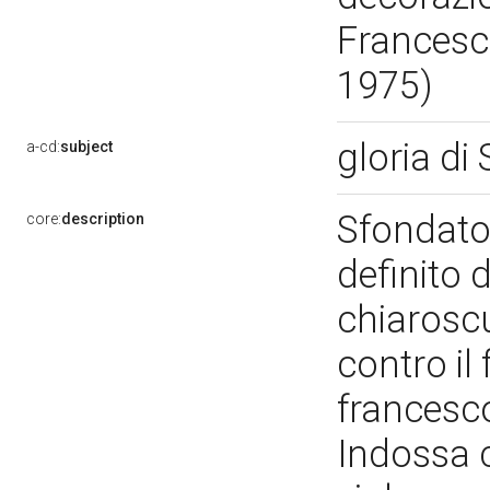
Francesco
1975)
gloria di
a-cd:
subject
Sfondato
core:
description
definito 
chiaroscu
contro il
francesco
Indossa 