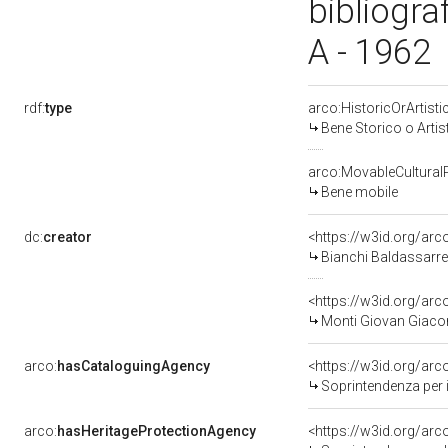
bibliogra
A - 1962
rdf:
type
arco:HistoricOrArtisti
Bene Storico o Artis
arco:MovableCultural
Bene mobile
dc:
creator
<https://w3id.org/a
Bianchi Baldassarre
<https://w3id.org/a
Monti Giovan Giaco
arco:
hasCataloguingAgency
<https://w3id.org/a
Soprintendenza per i 
arco:
hasHeritageProtectionAgency
<https://w3id.org/a