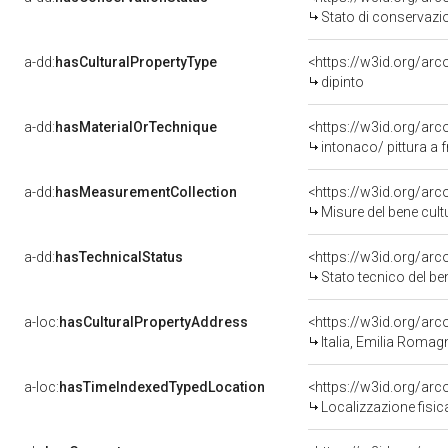
Stato di conservazi
a-dd:
hasCulturalPropertyType
<https://w3id.org/a
dipinto
a-dd:
hasMaterialOrTechnique
<https://w3id.org/arc
intonaco/ pittura a 
a-dd:
hasMeasurementCollection
<https://w3id.org/ar
Misure del bene cul
a-dd:
hasTechnicalStatus
<https://w3id.org/ar
Stato tecnico del b
a-loc:
hasCulturalPropertyAddress
<https://w3id.org/a
Italia, Emilia Roma
a-loc:
hasTimeIndexedTypedLocation
<https://w3id.org/ar
Localizzazione fisic