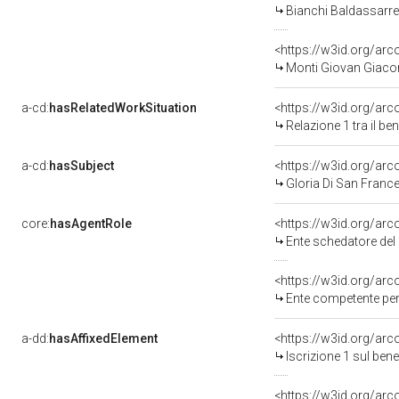
Bianchi Baldassarre
<https://w3id.org/a
Monti Giovan Giaco
a-cd:
hasRelatedWorkSituation
<https://w3id.org/arc
Relazione 1 tra il b
a-cd:
hasSubject
<https://w3id.org/a
Gloria Di San Franc
core:
hasAgentRole
<https://w3id.org/ar
Ente schedatore del bene 0800
<https://w3id.org/ar
Ente competente per tutela del
a-dd:
hasAffixedElement
<https://w3id.org/arc
Iscrizione 1 sul be
<https://w3id.org/arc