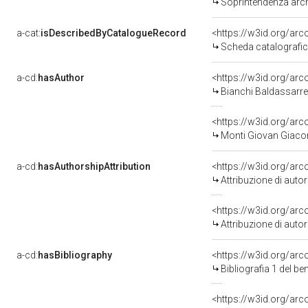
Soprintendenza arche
a-cat:
isDescribedByCatalogueRecord
<https://w3id.org/a
Scheda catalografi
a-cd:
hasAuthor
<https://w3id.org/a
Bianchi Baldassarre
<https://w3id.org/a
Monti Giovan Giaco
a-cd:
hasAuthorshipAttribution
<https://w3id.org/ar
Attribuzione di aut
<https://w3id.org/ar
Attribuzione di aut
a-cd:
hasBibliography
<https://w3id.org/ar
Bibliografia 1 del b
<https://w3id.org/ar