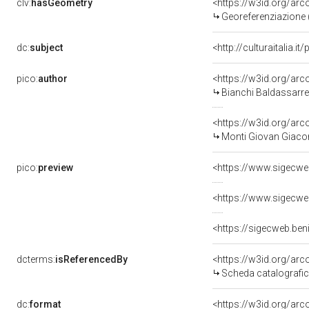
clv:
hasGeometry
<https://w3id.org/ar
Georeferenziazione 
dc:
subject
<http://culturaitalia.
pico:
author
<https://w3id.org/a
Bianchi Baldassarre
<https://w3id.org/a
Monti Giovan Giaco
pico:
preview
<https://www.sigecwe
<https://www.sigecwe
<https://sigecweb.ben
dcterms:
isReferencedBy
<https://w3id.org/a
Scheda catalografi
dc:
format
<https://w3id.org/ar