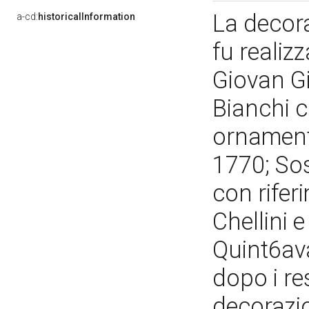
La decora
a-cd:
historicalInformation
fu realiz
Giovan G
Bianchi c
ornamenta
1770; So
con riferi
Chellini 
Quint6ava
dopo i re
decorazi