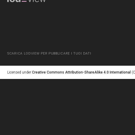
SCARICA LODVIEW PER PUBBLICARE I TUOI DATI
Licensed under
Creative Commons Attribution-ShareAlike 4.0 International
(C