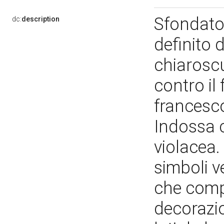
Sfondato
dc:
description
definito 
chiaroscu
contro il
francesco
Indossa 
violacea.
simboli v
che compl
decorazi