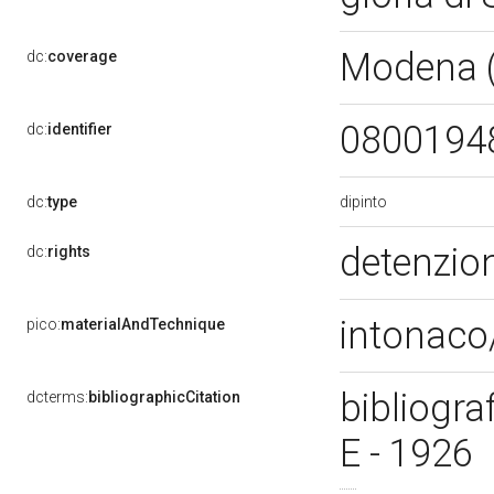
Modena 
dc:
coverage
0800194
dc:
identifier
dipinto
dc:
type
detenzion
dc:
rights
intonaco/
pico:
materialAndTechnique
bibliograf
dcterms:
bibliographicCitation
E - 1926