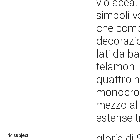
violacea.
simboli v
che compl
decorazi
lati da b
telamoni 
quattro m
monocromo
mezzo all
estense t
gloria di
dc:
subject