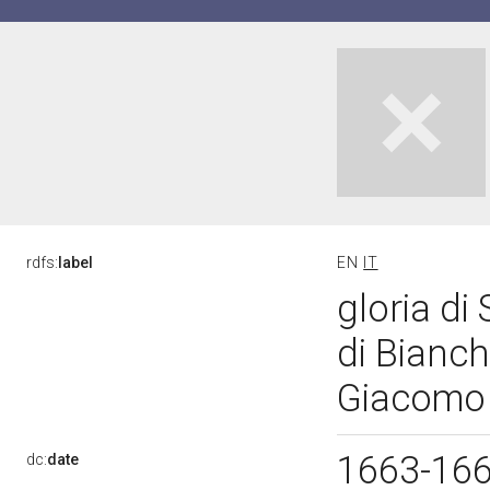
rdfs:
label
EN
IT
gloria di
di Bianch
Giacomo 
1663-16
dc:
date