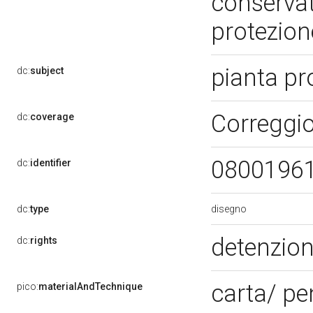
conservat
protezio
pianta pr
dc:
subject
Correggi
dc:
coverage
0800196
dc:
identifier
disegno
dc:
type
detenzion
dc:
rights
carta/ pe
pico:
materialAndTechnique