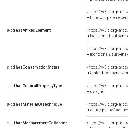
<https://w3id.org/arc
Ente competente per tutela del 
a-dd:
hasAffixedElement
<https://w3id.org/arco
Iscrizione 1 sul ben
<https://w3id.org/arco
Iscrizione 2 sul ben
a-dd:
hasConservationStatus
<https://w3id.org/arc
Stato di conservazio
a-dd:
hasCulturalPropertyType
<https://w3id.org/ar
disegno
a-dd:
hasMaterialOrTechnique
<https://w3id.org/arco
carta/ penna/ acquer
a-dd:
hasMeasurementCollection
<https://w3id.org/ar