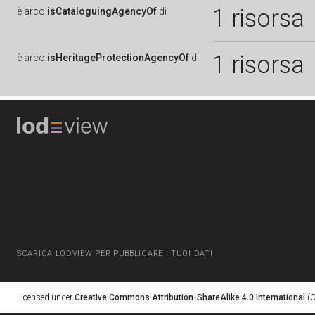
1 risorsa
è
arco:
isCataloguingAgencyOf
di
1 risorsa
è
arco:
isHeritageProtectionAgencyOf
di
SCARICA LODVIEW PER PUBBLICARE I TUOI DATI
Licensed under
Creative Commons Attribution-ShareAlike 4.0 International
(C