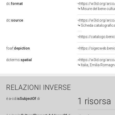
dc:
format
<https://w3id.org/ar
Misure del bene cult
dc:
source
<https://w3id.org/ar
Scheda catalografic
<https://catalogo.benic
foaf:
depiction
<https://sigecweb.beni
dcterms:
spatial
<https://w3id.org/ar
Italia, Emilia Romagn
RELAZIONI INVERSE
1 risorsa
è
a-cd:
isSubjectOf
di