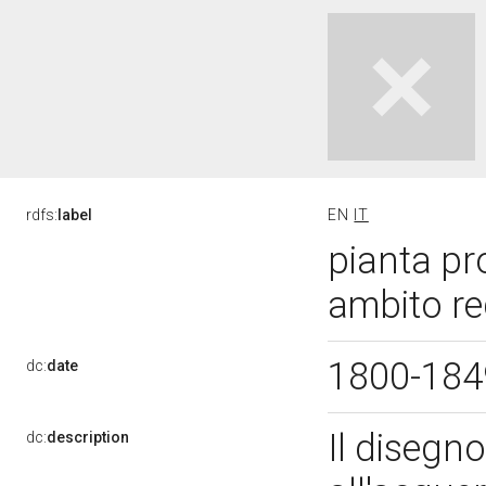
rdfs:
label
EN
IT
pianta pr
ambito re
1800-18
dc:
date
Il disegno
dc:
description