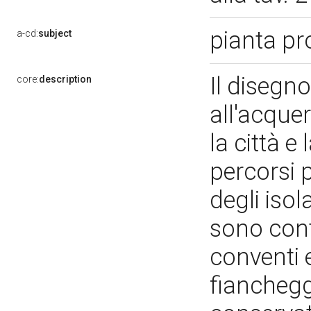
pianta pr
a-cd:
subject
Il disegno
core:
description
all'acquere
la città e
percorsi 
degli iso
sono contr
conventi e
fiancheggi