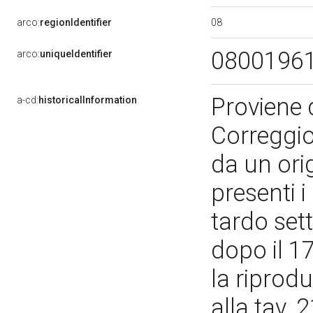
08
arco:
regionIdentifier
0800196
arco:
uniqueIdentifier
Proviene 
a-cd:
historicalInformation
Correggio
da un orig
presenti 
tardo set
dopo il 1
la riprod
alla tav. 