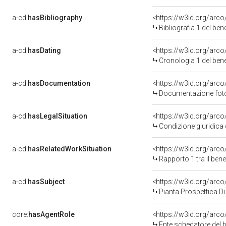
a-cd:
hasBibliography
<https://w3id.org/arc
Bibliografia 1 del be
a-cd:
hasDating
<https://w3id.org/arc
Cronologia 1 del be
a-cd:
hasDocumentation
Documentazione fotog
a-cd:
hasLegalSituation
Condizione giuridica 
a-cd:
hasRelatedWorkSituation
<https://w3id.org/arc
Rapporto 1 tra il ben
a-cd:
hasSubject
<https://w3id.org/ar
Pianta Prospettica D
core:
hasAgentRole
<https://w3id.org/arc
Ente schedatore del bene 08001