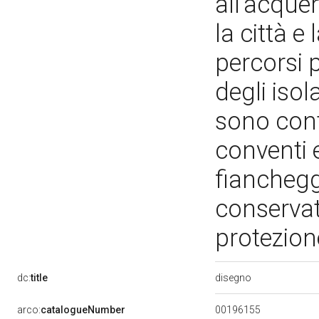
all'acquere
la città e
percorsi 
degli iso
sono contr
conventi e
fiancheggi
conservat
protezio
disegno
dc:
title
00196155
arco:
catalogueNumber