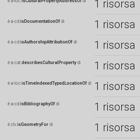
1 risorsa
è
a-loc:
isCulturalPropertyAddressOf
di
1 risorsa
è
a-cd:
isDocumentationOf
di
1 risorsa
è
a-cd:
isAuthorshipAttributionOf
di
1 risorsa
è
a-cat:
describesCulturalProperty
di
1 risorsa
è
a-loc:
isTimeIndexedTypedLocationOf
di
1 risorsa
è
a-cd:
isBibliographyOf
di
1 risorsa
è
clv:
isGeometryFor
di