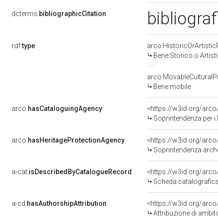
bibliograf
dcterms:
bibliographicCitation
rdf:
type
arco:HistoricOrArtistic
Bene Storico o Artist
arco:MovableCulturalP
Bene mobile
arco:
hasCataloguingAgency
<https://w3id.org/ar
Soprintendenza per i B
arco:
hasHeritageProtectionAgency
<https://w3id.org/ar
Soprintendenza archeo
a-cat:
isDescribedByCatalogueRecord
<https://w3id.org/ar
Scheda catalografic
a-cd:
hasAuthorshipAttribution
<https://w3id.org/arco
Attribuzione di ambit