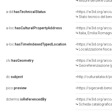
Misure del bene cult
a-dd:
hasTechnicalStatus
<https://w3id.org/arc
Stato tecnico del be
a-loc:
hasCulturalPropertyAddress
<https://w3id.org/ar
Italia, Emilia Romagn
a-loc:
hasTimeIndexedTypedLocation
<https://w3id.org/ar
Localizzazione fisica
clv:
hasGeometry
<https://w3id.org/ar
Georeferenziazione (
dc:
subject
<http://culturaitalia.i
pico:
preview
<https://sigecweb.beni
dcterms:
isReferencedBy
<https://w3id.org/ar
Scheda catalografic