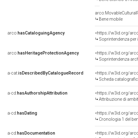
arco:MovableCultural
Bene mobile
arco:
hasCataloguingAgency
<https://w3id.org/a
Soprintendenza per i
arco:
hasHeritageProtectionAgency
<https://w3id.org/a
Soprintendenza arche
a-cat:
isDescribedByCatalogueRecord
<https://w3id.org/a
Scheda catalografi
a-cd:
hasAuthorshipAttribution
<https://w3id.org/arc
Attribuzione di ambi
a-cd:
hasDating
<https://w3id.org/ar
Cronologia 1 del b
a-cd:
hasDocumentation
<https://w3id.org/a