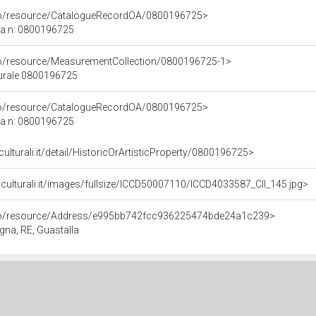
rco/resource/CatalogueRecordOA/0800196725>
ca n: 0800196725
co/resource/MeasurementCollection/0800196725-1>
turale 0800196725
rco/resource/CatalogueRecordOA/0800196725>
ca n: 0800196725
culturali.it/detail/HistoricOrArtisticProperty/0800196725>
iculturali.it/images/fullsize/ICCD50007110/ICCD4033587_CII_145.jpg>
rco/resource/Address/e995bb742fcc936225474bde24a1c239>
gna, RE, Guastalla