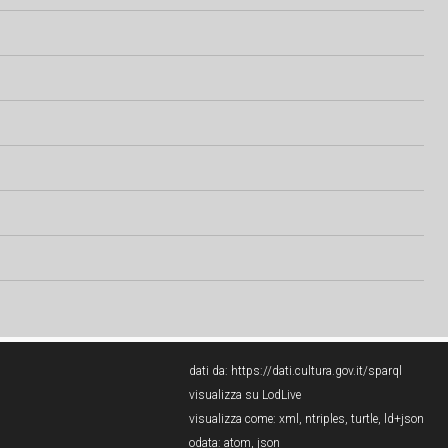
dati da:
https://dati.cultura.gov.it/sparql
visualizza su LodLive
visualizza come:
xml
,
ntriples
,
turtle
,
ld+json
odata:
atom
,
json