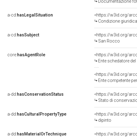
Documentazione foto
a-cd:
hasLegalSituation
<https://w3id.org/arc
Condizione giuridica
a-cd:
hasSubject
<https://w3id.org/a
San Rocco
core:
hasAgentRole
<https://w3id.org/ar
Ente schedatore del 
<https://w3id.org/ar
Ente competente per 
a-dd:
hasConservationStatus
<https://w3id.org/ar
Stato di conservazi
a-dd:
hasCulturalPropertyType
<https://w3id.org/a
dipinto
a-dd:
hasMaterialOrTechnique
<https://w3id.org/arco