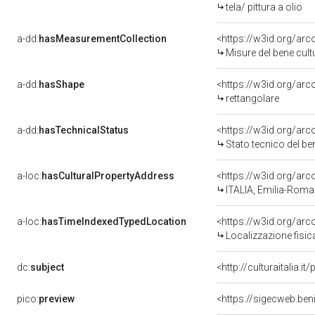
tela/ pittura a olio
a-dd:
hasMeasurementCollection
<https://w3id.org/ar
Misure del bene cul
a-dd:
hasShape
<https://w3id.org/arc
rettangolare
a-dd:
hasTechnicalStatus
<https://w3id.org/ar
Stato tecnico del b
a-loc:
hasCulturalPropertyAddress
<https://w3id.org/a
ITALIA, Emilia-Roma
a-loc:
hasTimeIndexedTypedLocation
<https://w3id.org/ar
Localizzazione fisic
dc:
subject
<http://culturaitalia.
pico:
preview
<https://sigecweb.ben