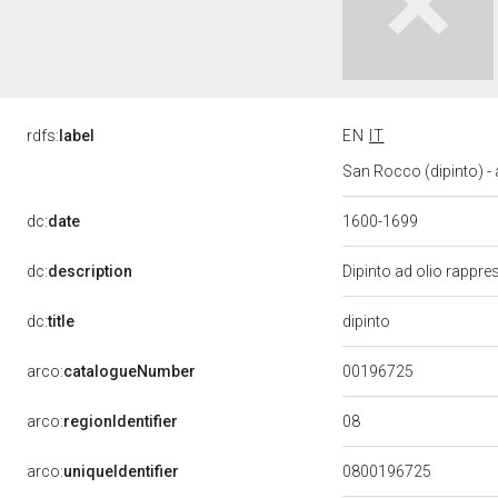
rdfs:
label
EN
IT
San Rocco (dipinto) - 
dc:
date
1600-1699
dc:
description
Dipinto ad olio rappr
dipinto
dc:
title
00196725
arco:
catalogueNumber
08
arco:
regionIdentifier
arco:
uniqueIdentifier
0800196725