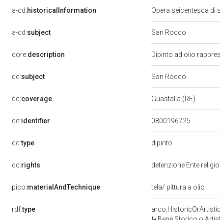
a-cd:
historicalInformation
Opera seicentesca di 
a-cd:
subject
San Rocco
core:
description
Dipinto ad olio rappr
dc:
subject
San Rocco
dc:
coverage
Guastalla (RE)
dc:
identifier
0800196725
dipinto
dc:
type
dc:
rights
detenzione Ente religi
pico:
materialAndTechnique
tela/ pittura a olio
rdf:
type
arco:HistoricOrArtisti
Bene Storico o Artis