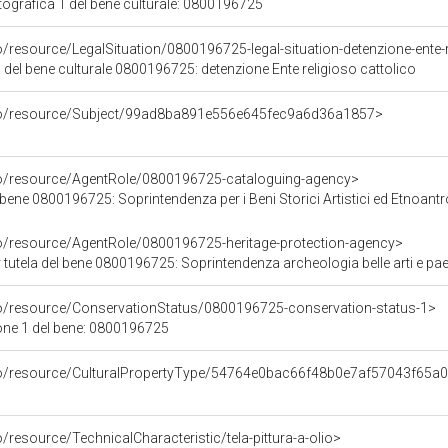
grafica 1 del bene culturale: 0800196725
o/resource/LegalSituation/0800196725-legal-situation-detenzione-ente-r
 del bene culturale 0800196725: detenzione Ente religioso cattolico
rco/resource/Subject/99ad8ba891e556e645fec9a6d36a1857>
co/resource/AgentRole/0800196725-cataloguing-agency>
bene 0800196725: Soprintendenza per i Beni Storici Artistici ed Etnoantr
co/resource/AgentRole/0800196725-heritage-protection-agency>
tutela del bene 0800196725: Soprintendenza archeologia belle arti e pae
co/resource/ConservationStatus/0800196725-conservation-status-1>
one 1 del bene: 0800196725
rco/resource/CulturalPropertyType/54764e0bac66f48b0e7af57043f65a
/resource/TechnicalCharacteristic/tela-pittura-a-olio>