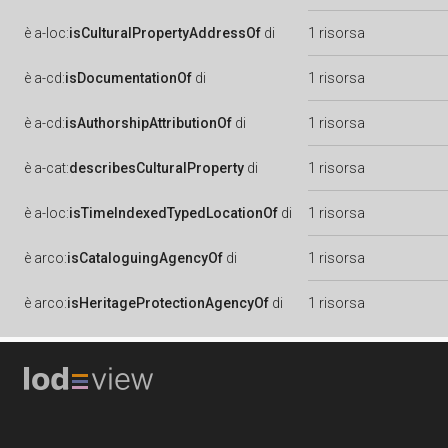
è
a-loc:
isCulturalPropertyAddressOf
di
1 risorsa
è
a-cd:
isDocumentationOf
di
1 risorsa
è
a-cd:
isAuthorshipAttributionOf
di
1 risorsa
è
a-cat:
describesCulturalProperty
di
1 risorsa
è
a-loc:
isTimeIndexedTypedLocationOf
di
1 risorsa
è
arco:
isCataloguingAgencyOf
di
1 risorsa
è
arco:
isHeritageProtectionAgencyOf
di
1 risorsa