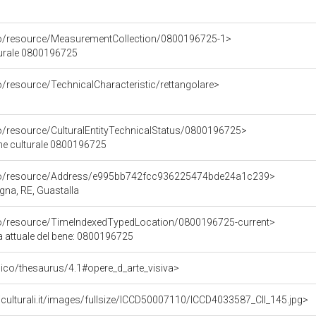
co/resource/MeasurementCollection/0800196725-1>
turale 0800196725
o/resource/TechnicalCharacteristic/rettangolare>
co/resource/CulturalEntityTechnicalStatus/0800196725>
ene culturale 0800196725
rco/resource/Address/e995bb742fcc936225474bde24a1c239>
gna, RE, Guastalla
co/resource/TimeIndexedTypedLocation/0800196725-current>
a attuale del bene: 0800196725
it/pico/thesaurus/4.1#opere_d_arte_visiva>
iculturali.it/images/fullsize/ICCD50007110/ICCD4033587_CII_145.jpg>