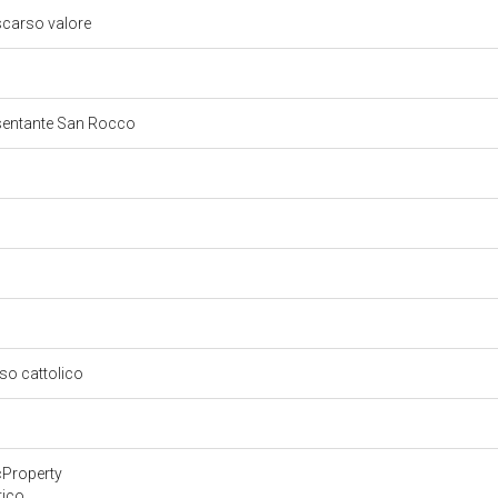
scarso valore
esentante San Rocco
oso cattolico
cProperty
tico