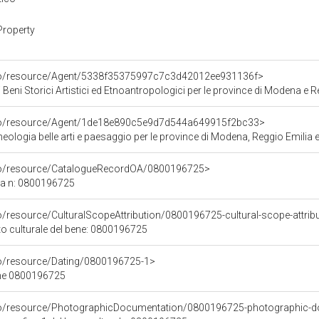
Property
rco/resource/Agent/5338f35375997c7c3d42012ee931136f>
 Beni Storici Artistici ed Etnoantropologici per le province di Modena e R
rco/resource/Agent/1de18e890c5e9d7d544a649915f2bc33>
ologia belle arti e paesaggio per le province di Modena, Reggio Emilia e
rco/resource/CatalogueRecordOA/0800196725>
ca n: 0800196725
o/resource/CulturalScopeAttribution/0800196725-cultural-scope-attrib
to culturale del bene: 0800196725
co/resource/Dating/0800196725-1>
ene 0800196725
rco/resource/PhotographicDocumentation/0800196725-photographic-d