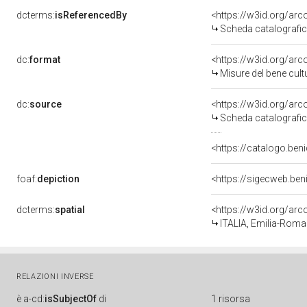
dcterms:
isReferencedBy
<https://w3id.org/a
Scheda catalografi
dc:
format
<https://w3id.org/ar
Misure del bene cul
dc:
source
<https://w3id.org/a
Scheda catalografi
<https://catalogo.beni
foaf:
depiction
<https://sigecweb.ben
dcterms:
spatial
<https://w3id.org/a
ITALIA, Emilia-Roma
RELAZIONI INVERSE
è
a-cd:
isSubjectOf
di
1 risorsa