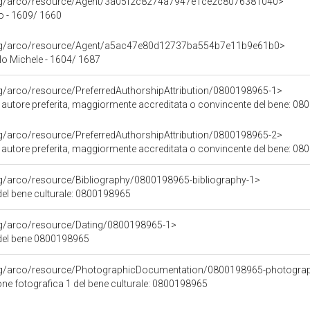
org/arco/resource/Agent/3a05f2c8274a7947e1ce2c8076381040>
no - 1609/ 1660
org/arco/resource/Agent/a5ac47e80d12737ba554b7e11b9e61b0>
o Michele - 1604/ 1687
rg/arco/resource/PreferredAuthorshipAttribution/0800198965-1>
i autore preferita, maggiormente accreditata o convincente del bene: 0
rg/arco/resource/PreferredAuthorshipAttribution/0800198965-2>
i autore preferita, maggiormente accreditata o convincente del bene: 0
rg/arco/resource/Bibliography/0800198965-bibliography-1>
 del bene culturale: 0800198965
org/arco/resource/Dating/0800198965-1>
del bene 0800198965
org/arco/resource/PhotographicDocumentation/0800198965-photogra
e fotografica 1 del bene culturale: 0800198965