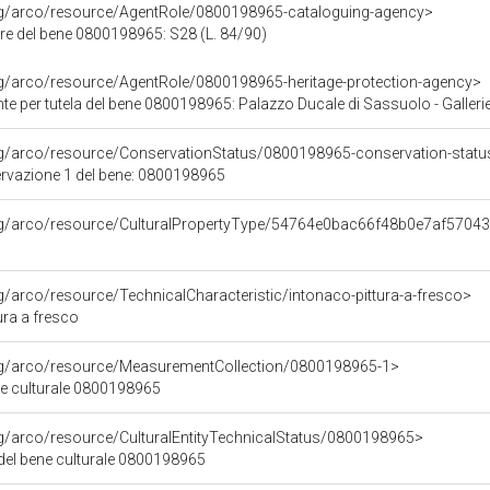
org/arco/resource/AgentRole/0800198965-cataloguing-agency>
re del bene 0800198965: S28 (L. 84/90)
rg/arco/resource/AgentRole/0800198965-heritage-protection-agency>
e per tutela del bene 0800198965: Palazzo Ducale di Sassuolo - Galleri
rg/arco/resource/ConservationStatus/0800198965-conservation-statu
ervazione 1 del bene: 0800198965
org/arco/resource/CulturalPropertyType/54764e0bac66f48b0e7af5704
rg/arco/resource/TechnicalCharacteristic/intonaco-pittura-a-fresco>
ura a fresco
org/arco/resource/MeasurementCollection/0800198965-1>
ne culturale 0800198965
rg/arco/resource/CulturalEntityTechnicalStatus/0800198965>
 del bene culturale 0800198965