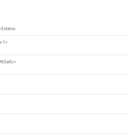
e Estensi
s-1>
3f65a0c>