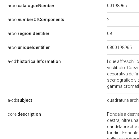
00198965
arco:
catalogueNumber
2
arco:
numberOfComponents
08
arco:
regionIdentifier
arco:
uniqueIdentifier
0800198965
a-cd:
historicalInformation
I due affreschi, 
vestibolo. Coevi
decorativa dell'i
scenografico vie
gamma cromat
a-cd:
subject
quadratura arch
core:
description
Fondale a destra
destra, oltre un
candelabre che af
tondini. Fondale 