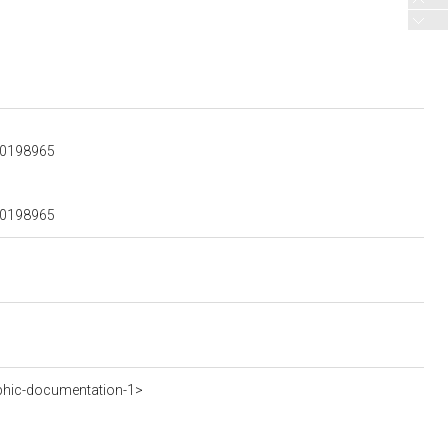
800198965
800198965
phic-documentation-1>