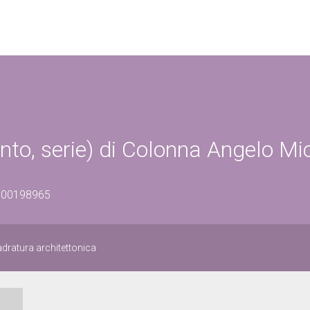
nto, serie) di Colonna Angelo Mi
0800198965
adratura architettonica