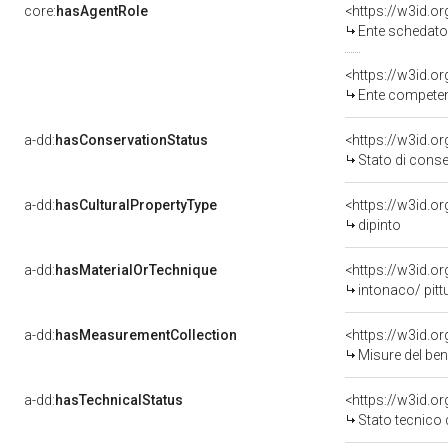
core:
hasAgentRole
<https://w3id.
Ente schedato
<https://w3id.o
Ente competent
a-dd:
hasConservationStatus
<https://w3id.o
Stato di cons
a-dd:
hasCulturalPropertyType
<https://w3id.
dipinto
a-dd:
hasMaterialOrTechnique
<https://w3id.o
intonaco/ pitt
a-dd:
hasMeasurementCollection
<https://w3id.
Misure del be
a-dd:
hasTechnicalStatus
<https://w3id.o
Stato tecnico