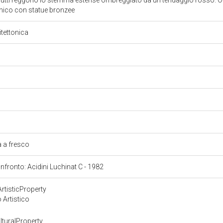
putti reggono lo stemma estense ombreggiato da un tendaggio rosso. Oltr
onico con statue bronzee
itettonica
a a fresco
onfronto: Acidini Luchinat C - 1982
rtisticProperty
 Artistico
turalProperty