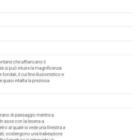
fontane che affiancano il
le si può intuire la magnificenza
ndali, il cui fine illusionistico e
 quasi intatta la preziosa
brano di paesaggio mentre a
 In asse con la lesena a
tro al quale si vede una finestra a
dorati, sostengono una trabeazione