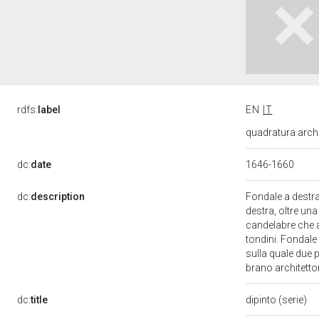
rdfs:
label
EN
IT
quadratura archit
dc:
date
1646-1660
dc:
description
Fondale a destra
destra, oltre un
candelabre che af
tondini. Fondale 
sulla quale due 
brano architett
dc:
title
dipinto (serie)