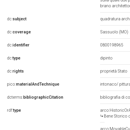
sulla quale due 
brano architett
dc:
subject
quadratura arch
dc:
coverage
Sassuolo (MO)
dc:
identifier
0800198965
dipinto
dc:
type
dc:
rights
proprietà Stato
pico:
materialAndTechnique
intonaco/ pittur
dcterms:
bibliographicCitation
bibliografia di c
rdf:
type
arco:HistoricOrA
Bene Storico o
arco:MovableCul