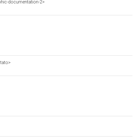
phic-documentation-2>
stato>