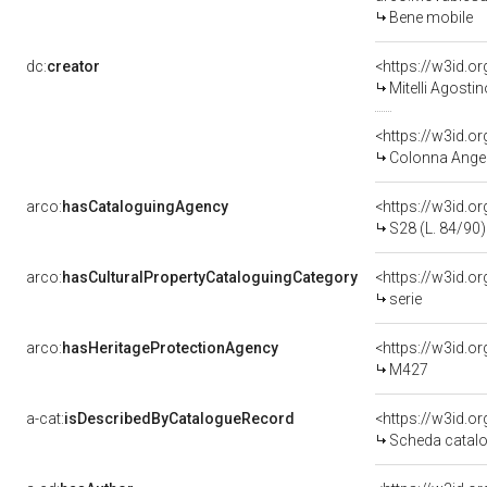
Bene mobile
dc:
creator
<https://w3id.
Mitelli Agosti
<https://w3id.
Colonna Angel
arco:
hasCataloguingAgency
<https://w3id.
S28 (L. 84/90)
arco:
hasCulturalPropertyCataloguingCategory
<https://w3id.o
serie
arco:
hasHeritageProtectionAgency
<https://w3id.
M427
a-cat:
isDescribedByCatalogueRecord
<https://w3id.
Scheda catalo