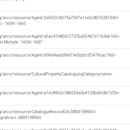
org/arco/resource/Agent/3a05f2c8274a7947e1ce2c8076381040>
no - 1609/ 1660
org/arco/resource/Agent/a5ac47e80d12737ba554b7e11b9e61b0>
o Michele - 1604/ 1687
org/arco/resource/Agent/df4fe9ea3dfe919e5bbfc05479cac183>
rg/arco/resource/CulturalPropertyCataloguingCategory/serie>
org/arco/resource/Agent/a7ec8963c386004a3e4129be0c867d7b>
org/arco/resource/CatalogueRecordOA/0800198965>
grafica n: 0800198965