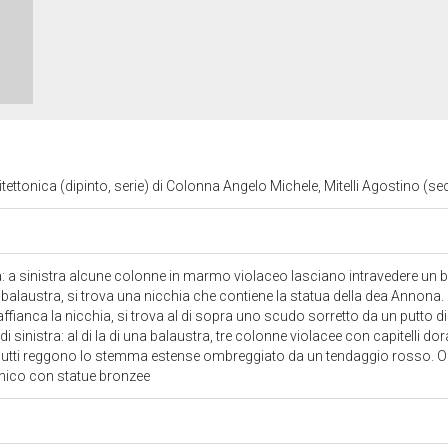
ettonica (dipinto, serie) di Colonna Angelo Michele, Mitelli Agostino (sec
: a sinistra alcune colonne in marmo violaceo lasciano intravedere un 
a balaustra, si trova una nicchia che contiene la statua della dea Annona.
fianca la nicchia, si trova al di sopra uno scudo sorretto da un putto die
di sinistra: al di la di una balaustra, tre colonne violacee con capitelli 
putti reggono lo stemma estense ombreggiato da un tendaggio rosso. Oltr
onico con statue bronzee