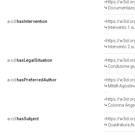
<https://w3id.
Documentazion
a-cd:
hasIntervention
<https://w3id.o
Intervento 1 s
<https://w3id.o
Intervento 2 s
a-cd:
hasLegalSituation
<https://w3id.o
Condizione giu
a-cd:
hasPreferredAuthor
<https://w3id.
Mitelli Agosti
<https://w3id.
Colonna Angel
a-cd:
hasSubject
<https://w3id.
Quadratura Ar