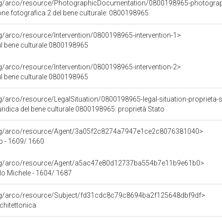
org/arco/resource/PhotographicDocumentation/0800198965-photogra
e fotografica 2 del bene culturale: 0800198965
rg/arco/resource/Intervention/0800198965-intervention-1>
ul bene culturale 0800198965
rg/arco/resource/Intervention/0800198965-intervention-2>
ul bene culturale 0800198965
rg/arco/resource/LegalSituation/0800198965-legal-situation-proprieta-
ridica del bene culturale 0800198965: proprietà Stato
org/arco/resource/Agent/3a05f2c8274a7947e1ce2c8076381040>
no - 1609/ 1660
org/arco/resource/Agent/a5ac47e80d12737ba554b7e11b9e61b0>
o Michele - 1604/ 1687
org/arco/resource/Subject/fd31cdc8c79c8694ba2f125648dbf9df>
chitettonica