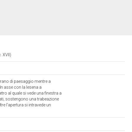
. XVII)
brano di paesaggio mentre a
 In asse con la lesena a
tro al quale si vede una finestra a
dorati, sostengono una trabeazione
e l'apertura si intravede un