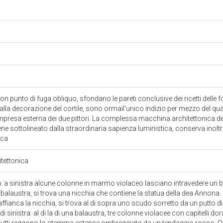
con punto di fuga obliquo, sfondano le pareti conclusive dei ricetti delle 
 alla decorazione del cortile, sono ormail'unico indizio per mezzo del qua
mpresa esterna dei due pittori. La complessa macchina architettonica dei fo
ne sottolineato dalla straordinaria sapienza luministica, conserva inoltre
ica
itettonica
: a sinistra alcune colonne in marmo violaceo lasciano intravedere un 
a balaustra, si trova una nicchia che contiene la statua della dea Annona.
fianca la nicchia, si trova al di sopra uno scudo sorretto da un putto die
di sinistra: al di la di una balaustra, tre colonne violacee con capitelli 