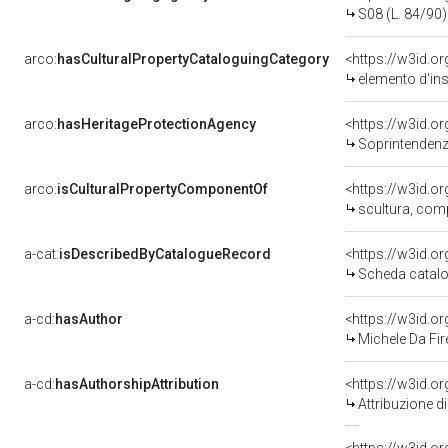
S08 (L. 84/90)
arco:
hasCulturalPropertyCataloguingCategory
<https://w3id.o
elemento d'in
arco:
hasHeritageProtectionAgency
<https://w3id.
Soprintendenza
arco:
isCulturalPropertyComponentOf
<https://w3id.o
scultura, comp
a-cat:
isDescribedByCatalogueRecord
<https://w3id.
Scheda catalo
a-cd:
hasAuthor
<https://w3id.
Michele Da Fire
a-cd:
hasAuthorshipAttribution
<https://w3id.o
Attribuzione d