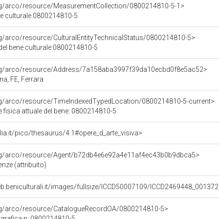
org/arco/resource/MeasurementCollection/0800214810-5-1>
ne culturale 0800214810-5
rg/arco/resource/CulturalEntityTechnicalStatus/0800214810-5>
 del bene culturale 0800214810-5
org/arco/resource/Address/7a158aba3997f39da10ecbd0f8e5ac52>
a, FE, Ferrara
org/arco/resource/TimeIndexedTypedLocation/0800214810-5-current>
 fisica attuale del bene: 0800214810-5
talia.it/pico/thesaurus/4.1#opere_d_arte_visiva>
org/arco/resource/Agent/b72db4e6e92a4e11af4ec43b0b9dbca5>
nze (attribuito)
eb.beniculturali.it/images/fullsize/ICCD50007109/ICCD2469448_001372
org/arco/resource/CatalogueRecordOA/0800214810-5>
grafica n: 0800214810-5