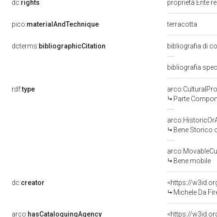
dc:
rights
proprietà Ente r
pico:
materialAndTechnique
terracotta
dcterms:
bibliographicCitation
bibliografia di c
bibliografia spec
rdf:
type
arco:CulturalP
Parte Compone
arco:HistoricOrA
Bene Storico o
arco:MovableCul
Bene mobile
dc:
creator
<https://w3id.
Michele Da Fire
arco:
hasCataloguingAgency
<https://w3id.