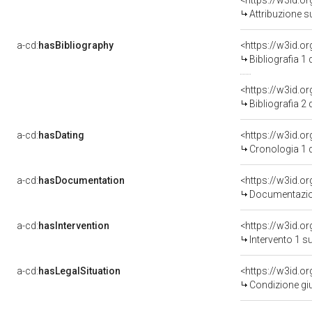
<https://w3id.o
Attribuzione s
a-cd:
hasBibliography
<https://w3id.o
Bibliografia 1
<https://w3id.o
Bibliografia 2
a-cd:
hasDating
<https://w3id.o
Cronologia 1 
a-cd:
hasDocumentation
<https://w3id.
Documentazion
a-cd:
hasIntervention
<https://w3id.o
Intervento 1 s
a-cd:
hasLegalSituation
<https://w3id.or
Condizione giu