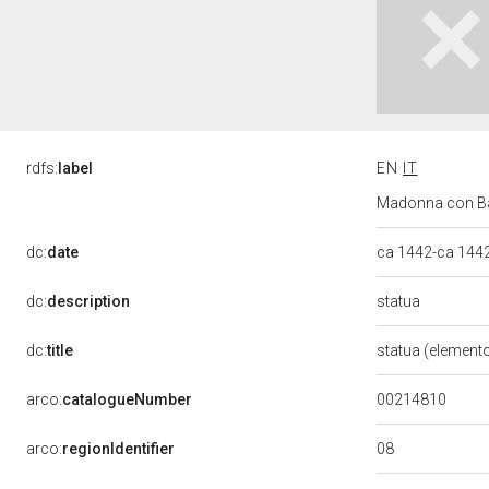
rdfs:
label
EN
IT
Madonna con Bamb
dc:
date
ca 1442-ca 144
statua
dc:
description
dc:
title
statua (element
00214810
arco:
catalogueNumber
08
arco:
regionIdentifier