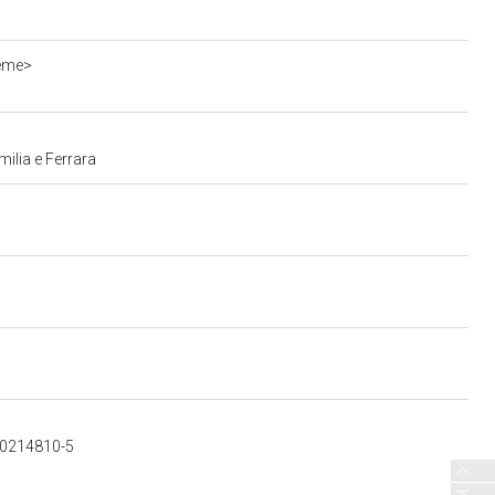
ieme>
ilia e Ferrara
800214810-5