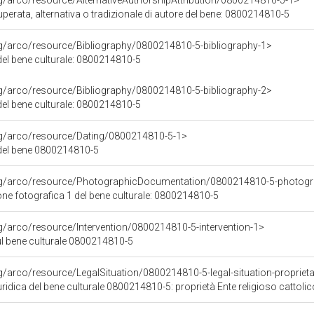
rg/arco/resource/AlternativeAuthorshipAttribution/0800214810-5-1>
uperata, alternativa o tradizionale di autore del bene: 0800214810-5
rg/arco/resource/Bibliography/0800214810-5-bibliography-1>
 del bene culturale: 0800214810-5
rg/arco/resource/Bibliography/0800214810-5-bibliography-2>
 del bene culturale: 0800214810-5
rg/arco/resource/Dating/0800214810-5-1>
del bene 0800214810-5
org/arco/resource/PhotographicDocumentation/0800214810-5-photogr
e fotografica 1 del bene culturale: 0800214810-5
rg/arco/resource/Intervention/0800214810-5-intervention-1>
ul bene culturale 0800214810-5
g/arco/resource/LegalSituation/0800214810-5-legal-situation-proprieta-
ridica del bene culturale 0800214810-5: proprietà Ente religioso cattolic