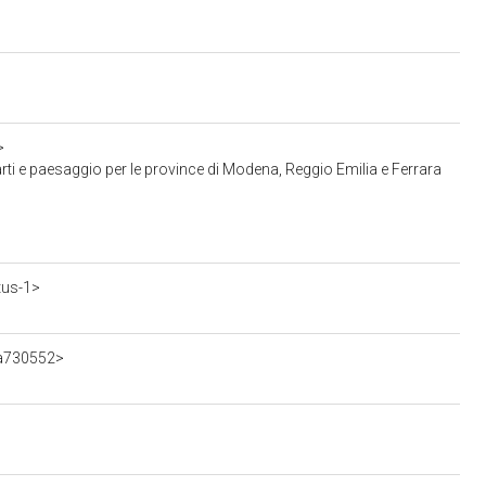
>
ti e paesaggio per le province di Modena, Reggio Emilia e Ferrara
tus-1>
ca730552>