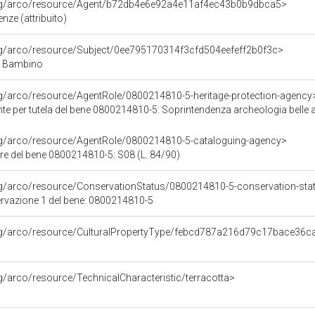
org/arco/resource/Agent/b72db4e6e92a4e11af4ec43b0b9dbca5>
nze (attribuito)
org/arco/resource/Subject/0ee795170314f3cfd504eefeff2b0f3c>
 Bambino
rg/arco/resource/AgentRole/0800214810-5-heritage-protection-agency
e per tutela del bene 0800214810-5: Soprintendenza archeologia belle ar
org/arco/resource/AgentRole/0800214810-5-cataloguing-agency>
re del bene 0800214810-5: S08 (L. 84/90)
rg/arco/resource/ConservationStatus/0800214810-5-conservation-sta
ervazione 1 del bene: 0800214810-5
org/arco/resource/CulturalPropertyType/febcd787a216d79c17bace36
rg/arco/resource/TechnicalCharacteristic/terracotta>