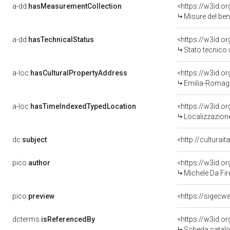
a-dd:
hasMeasurementCollection
<https://w3id.
Misure del be
a-dd:
hasTechnicalStatus
<https://w3id.o
Stato tecnico
a-loc:
hasCulturalPropertyAddress
<https://w3id.
Emilia-Romagn
a-loc:
hasTimeIndexedTypedLocation
<https://w3id.
Localizzazione
dc:
subject
<http://culturai
pico:
author
<https://w3id.
Michele Da Fire
pico:
preview
<https://sigecw
dcterms:
isReferencedBy
<https://w3id.
Scheda catalo