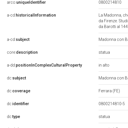
arco:
uniqueIdentifier
0800214810
a-cd:
historicalInformation
La Madonna, che 
da Firenze. Studi
da Barotti al 14
a-cd:
subject
Madonna con 
statua
core:
description
in alto
a-dd:
positionInComplexCulturalProperty
dc:
subject
Madonna con 
dc:
coverage
Ferrara (FE)
dc:
identifier
0800214810-5
statua
dc:
type