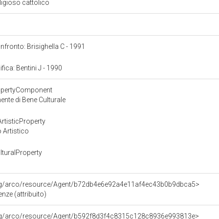
eligioso cattolico
onfronto: Brisighella C - 1991
ifica: Bentini J - 1990
ropertyComponent
nte di Bene Culturale
rtisticProperty
 Artistico
turalProperty
org/arco/resource/Agent/b72db4e6e92a4e11af4ec43b0b9dbca5>
nze (attribuito)
org/arco/resource/Agent/b592f8d3f4c8315c128c8936e993813e>