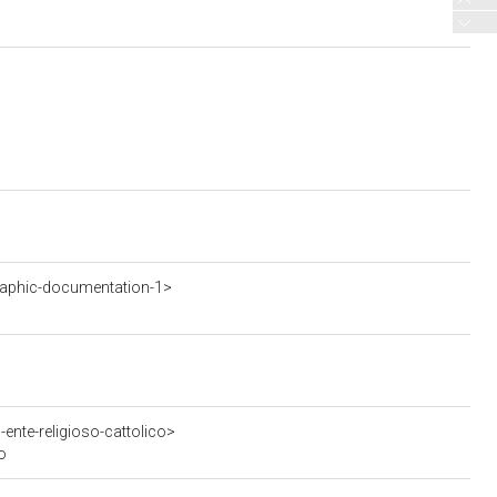
aphic-documentation-1>
ente-religioso-cattolico>
o