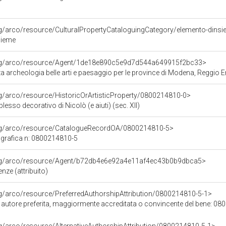
rg/arco/resource/CulturalPropertyCataloguingCategory/elemento-dins
sieme
org/arco/resource/Agent/1de18e890c5e9d7d544a649915f2bc33>
 archeologia belle arti e paesaggio per le province di Modena, Reggio Em
rg/arco/resource/HistoricOrArtisticProperty/0800214810-0>
lesso decorativo di Nicolò (e aiuti) (sec. XII)
org/arco/resource/CatalogueRecordOA/0800214810-5>
grafica n: 0800214810-5
org/arco/resource/Agent/b72db4e6e92a4e11af4ec43b0b9dbca5>
nze (attribuito)
rg/arco/resource/PreferredAuthorshipAttribution/0800214810-5-1>
i autore preferita, maggiormente accreditata o convincente del bene: 0