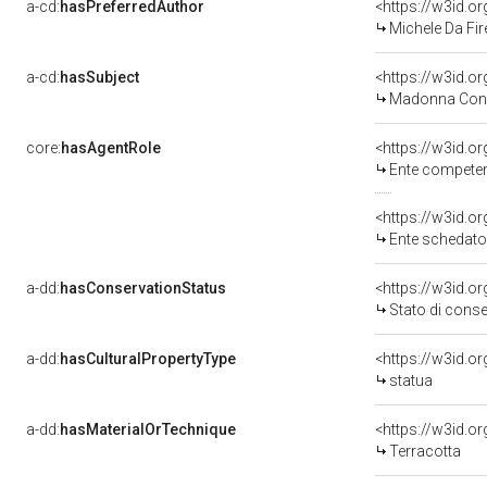
a-cd:
hasPreferredAuthor
<https://w3id.
Michele Da Fire
a-cd:
hasSubject
<https://w3id.
Madonna Con
core:
hasAgentRole
<https://w3id.o
Ente competent
<https://w3id.
Ente schedato
a-dd:
hasConservationStatus
<https://w3id.o
Stato di cons
a-dd:
hasCulturalPropertyType
<https://w3id.
statua
a-dd:
hasMaterialOrTechnique
<https://w3id.o
Terracotta