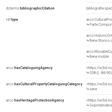
dcterms:
bibliographicCitation
bibliografia spec
rdf:
type
arco:CulturalP
Parte Compone
arco:HistoricOrA
Bene Storico o
arco:MovableCul
Bene mobile
arco:
hasCataloguingAgency
<https://w3id.
S08 (L. 84/90)
arco:
hasCulturalPropertyCataloguingCategory
<https://w3id.o
serie
arco:
hasHeritageProtectionAgency
<https://w3id.
Soprintendenza