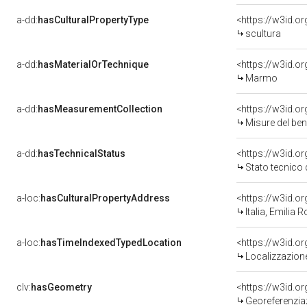
a-dd:
hasCulturalPropertyType
<https://w3id.
scultura
a-dd:
hasMaterialOrTechnique
<https://w3id.o
Marmo
a-dd:
hasMeasurementCollection
<https://w3id.
Misure del be
a-dd:
hasTechnicalStatus
<https://w3id.o
Stato tecnico
a-loc:
hasCulturalPropertyAddress
<https://w3id.
Italia, Emilia
a-loc:
hasTimeIndexedTypedLocation
<https://w3id.
Localizzazione
clv:
hasGeometry
<https://w3id.
Georeferenziaz