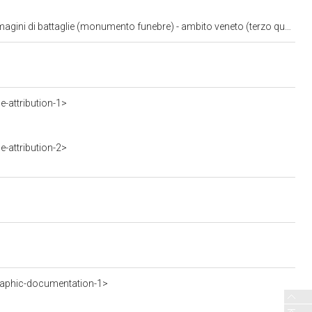
i battaglie (monumento funebre) - ambito veneto (terzo quarto sec. XVII)
-attribution-1>
-attribution-2>
aphic-documentation-1>