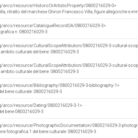
rg/arco/resource/HistoricOrArtisticProperty/0800216029-0>
, ritratto del marchese Ghiron Francesco Villa, figure allegoriche e immagini d
org/arco/resource/CatalogueRecordOA/0800216029-3>
grafica n: 0800216029-3
rg/arco/resource/CulturalScopeAttribution/0800216029-3-cultural-scope
i ambito culturale del bene: 0800216029-3
rg/arco/resource/CulturalScopeAttribution/0800216029-3-cultural-scope
i ambito culturale del bene: 0800216029-3
rg/arco/resource/Bibliography/0800216029-3-bibliography-1>
 del bene culturale: 0800216029-3
rg/arco/resource/Dating/0800216029-3-1>
del bene 0800216029-3
org/arco/resource/PhotographicDocumentation/0800216029-3-photogr
e fotografica 1 del bene culturale: 0800216029-3