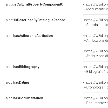
arco:
isCulturalPropertyComponentOf
<https://w3id.o
Monumento Villa
a-cat:
isDescribedByCatalogueRecord
<https://w3id.
Scheda catalo
a-cd:
hasAuthorshipAttribution
<https://w3id.o
Attribuzione d
<https://w3id.o
Attribuzione d
a-cd:
hasBibliography
<https://w3id.o
Bibliografia 1
a-cd:
hasDating
<https://w3id.o
Cronologia 1 
a-cd:
hasDocumentation
<https://w3id.
Documentazion