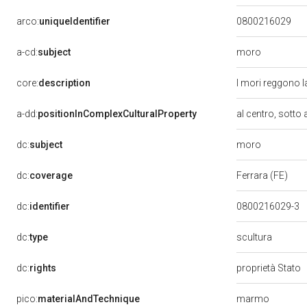
arco:
uniqueIdentifier
0800216029
moro
a-cd:
subject
core:
description
I mori reggono l
a-dd:
positionInComplexCulturalProperty
al centro, sotto 
moro
dc:
subject
dc:
coverage
Ferrara (FE)
dc:
identifier
0800216029-3
scultura
dc:
type
dc:
rights
proprietà Stato
marmo
pico:
materialAndTechnique