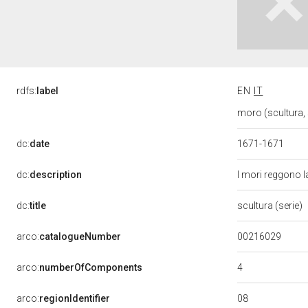
rdfs:
label
EN
IT
moro (scultura, 
dc:
date
1671-1671
dc:
description
I mori reggono l
dc:
title
scultura (serie)
00216029
arco:
catalogueNumber
4
arco:
numberOfComponents
08
arco:
regionIdentifier