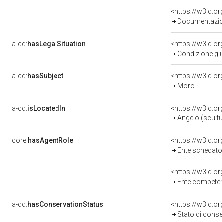
<https://w3id.
Documentazion
a-cd:
hasLegalSituation
<https://w3id.o
Condizione giu
a-cd:
hasSubject
<https://w3id.
Moro
a-cd:
isLocatedIn
<https://w3id.o
Angelo (scultu
core:
hasAgentRole
<https://w3id.
Ente schedato
<https://w3id.o
Ente competent
a-dd:
hasConservationStatus
<https://w3id.o
Stato di cons