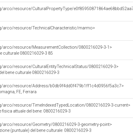
org/arco/resource/CulturalPropertyType/e0f85950871864ae68bbd52aa
rg/arco/resource/TechnicalCharacteristic/marmo>
org/arco/resource/MeasurementCollection/0800216029-3-1>
ne culturale 0800216029-3 85
rg/arco/resource/CulturalEntityTechnicalStatus/0800216029-3>
 del bene culturale 0800216029-3
org/arco/resource/Address/b0db9f4dd0f479b1ff1c4d0956f5a3c7>
 Romagna, FE, Ferrara
org/arco/resource/TimeIndexedTypedLocation/0800216029-3-current>
 fisica attuale del bene: 0800216029-3
org/arco/resource/Geometry/0800216029-3-geometry-point>
ione (puntuale) del bene culturale: 0800216029-3