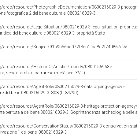
org/arco/resource/PhotographicDocumentation/0800216029-3-photogr
e fotografica 2 del bene culturale: 0800216029-3
rg/arco/resource/LegalSituation/0800216029-3-legal-situation-propriet
ridica del bene culturale 0800216029-3: proprietà Stato
org/arco/resource/Subject/91b9b56ac072f8ca1faa8d2f74d867e9>
rg/arco/resource/HistoricOrArtisticProperty/0800156963>
ra, serie) - ambito carrarese (metà sec. XVIII)
org/arco/resource/AgentRole/0800216029-3-cataloguing-agency>
re del bene 0800216029-3: S08 (L. 84/90)
rg/arco/resource/AgentRole/0800216029-3-heritage-protection-agency
e per tutela del bene 0800216029-3: Soprintendenza archeologia belle ar
rg/arco/resource/ConservationStatus/0800216029-3-conservation-sta
ervazione 1 del bene: 0800216029-3