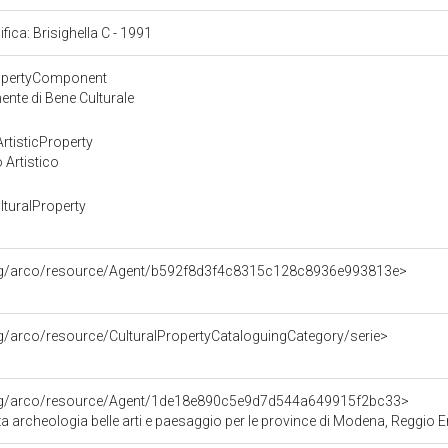
ifica: Brisighella C - 1991
ropertyComponent
nte di Bene Culturale
rtisticProperty
 Artistico
turalProperty
org/arco/resource/Agent/b592f8d3f4c8315c128c8936e993813e>
rg/arco/resource/CulturalPropertyCataloguingCategory/serie>
org/arco/resource/Agent/1de18e890c5e9d7d544a649915f2bc33>
 archeologia belle arti e paesaggio per le province di Modena, Reggio Em