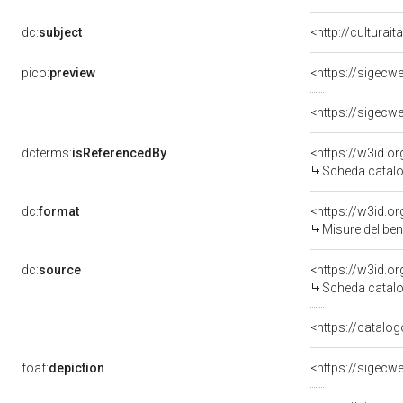
dc:
subject
<http://culturai
pico:
preview
<https://sigecw
<https://sigecw
dcterms:
isReferencedBy
<https://w3id.
Scheda catalo
dc:
format
<https://w3id.
Misure del be
dc:
source
<https://w3id.
Scheda catalo
<https://catalog
foaf:
depiction
<https://sigecw