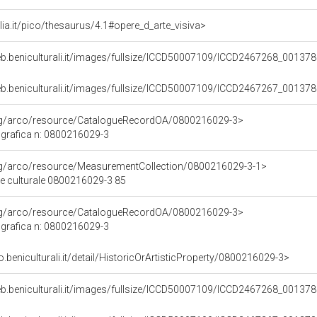
talia.it/pico/thesaurus/4.1#opere_d_arte_visiva>
eb.beniculturali.it/images/fullsize/ICCD50007109/ICCD2467268_001378
eb.beniculturali.it/images/fullsize/ICCD50007109/ICCD2467267_001378
org/arco/resource/CatalogueRecordOA/0800216029-3>
grafica n: 0800216029-3
org/arco/resource/MeasurementCollection/0800216029-3-1>
ne culturale 0800216029-3 85
org/arco/resource/CatalogueRecordOA/0800216029-3>
grafica n: 0800216029-3
o.beniculturali.it/detail/HistoricOrArtisticProperty/0800216029-3>
eb.beniculturali.it/images/fullsize/ICCD50007109/ICCD2467268_001378