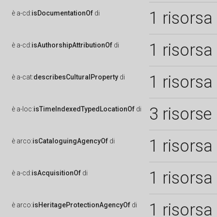
1 risorsa
è
a-cd:
isDocumentationOf
di
1 risorsa
è
a-cd:
isAuthorshipAttributionOf
di
1 risorsa
è
a-cat:
describesCulturalProperty
di
3 risorse
è
a-loc:
isTimeIndexedTypedLocationOf
di
1 risorsa
è
arco:
isCataloguingAgencyOf
di
1 risorsa
è
a-cd:
isAcquisitionOf
di
1 risorsa
è
arco:
isHeritageProtectionAgencyOf
di