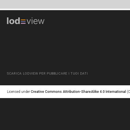
SCARICA LODVIEW PER PUBBLICARE I TUOI DATI
Licensed under
Creative Commons Attribution-ShareAlike 4.0 International
(C