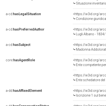
Situazione inventar
a-cd:
hasLegalSituation
Condizione giuridica
a-cd:
hasPreferredAuthor
<https://w3id.org/a
Lugli Albano - 1834
a-cd:
hasSubject
<https://w3id.org/a
Madonna Addolora
core:
hasAgentRole
<https://w3id.org/ar
Ente competente per tutela del
<https://w3id.org/ar
Ente schedatore del bene 0800
a-dd:
hasAffixedElement
<https://w3id.org/arc
Iscrizione 1 sul be