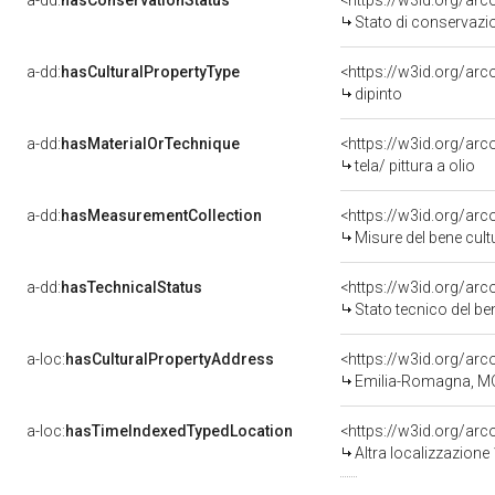
a-dd:
hasConservationStatus
<https://w3id.org/ar
Stato di conservazi
a-dd:
hasCulturalPropertyType
<https://w3id.org/a
dipinto
a-dd:
hasMaterialOrTechnique
<https://w3id.org/arco
tela/ pittura a olio
a-dd:
hasMeasurementCollection
<https://w3id.org/ar
Misure del bene cul
a-dd:
hasTechnicalStatus
<https://w3id.org/ar
Stato tecnico del b
a-loc:
hasCulturalPropertyAddress
<https://w3id.org/a
Emilia-Romagna, MO
a-loc:
hasTimeIndexedTypedLocation
<https://w3id.org/ar
Altra localizzazione