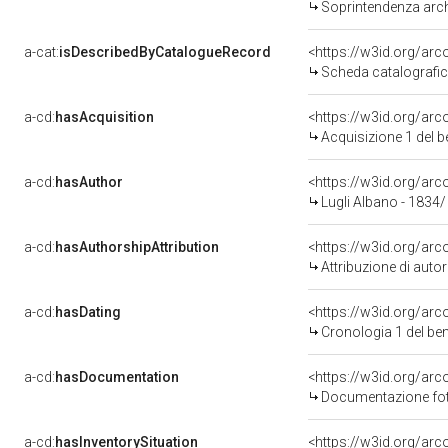
Soprintendenza arche
a-cat:
isDescribedByCatalogueRecord
<https://w3id.org/a
Scheda catalografi
a-cd:
hasAcquisition
<https://w3id.org/ar
Acquisizione 1 del 
a-cd:
hasAuthor
<https://w3id.org/a
Lugli Albano - 1834
a-cd:
hasAuthorshipAttribution
<https://w3id.org/ar
Attribuzione di aut
a-cd:
hasDating
<https://w3id.org/ar
Cronologia 1 del b
a-cd:
hasDocumentation
Documentazione foto
a-cd:
hasInventorySituation
<https://w3id.org/ar