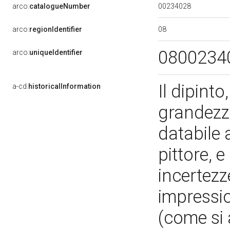
00234028
arco:
catalogueNumber
08
arco:
regionIdentifier
0800234
arco:
uniqueIdentifier
Il dipinto
a-cd:
historicalInformation
grandezza
databile 
pittore, e
incertezz
impressio
(come si 