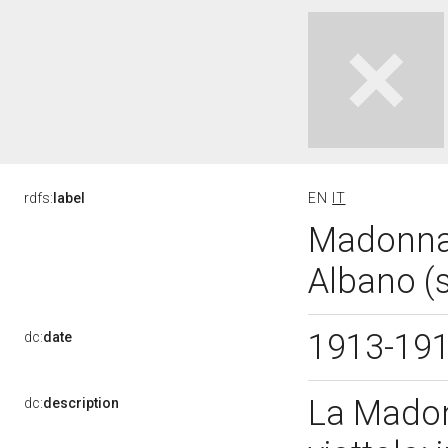
rdfs:
label
EN
IT
Madonna A
Albano (
1913-19
dc:
date
La Madon
dc:
description