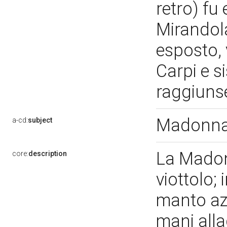
retro) fu 
Mirandol
esposto, 
Carpi e s
raggiunse
Madonna
a-cd:
subject
La Madon
core:
description
viottolo;
manto azzu
mani alla