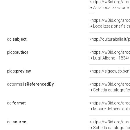
<https://w3id.org/ar
Altra localizzazione
<https://w3id.org/ar
Localizzazione fisic
dc:
subject
<http://culturaitalia.
pico:
author
<https://w3id.org/a
Lugli Albano - 1834
pico:
preview
<https://sigecweb.ben
dcterms:
isReferencedBy
<https://w3id.org/a
Scheda catalografi
dc:
format
<https://w3id.org/ar
Misure del bene cul
dc:
source
<https://w3id.org/a
Scheda catalografi