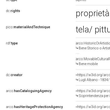
proprietà
dc:
rights
tela/ pitt
pico:
materialAndTechnique
rdf:
type
arco:HistoricOrArtisti
Bene Storico o Artis
arco:MovableCultural
Bene mobile
dc:
creator
<https://w3id.org/a
Lugli Albano - 1834
arco:
hasCataloguingAgency
<https://w3id.org/a
Soprintendenza per i 
arco:
hasHeritageProtectionAgency
<https://w3id.org/a