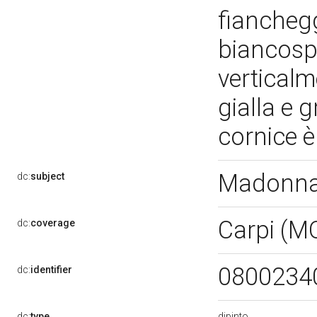
fianchegg
biancospi
verticalm
gialla e g
cornice è
Madonna
dc:
subject
Carpi (M
dc:
coverage
0800234
dc:
identifier
dipinto
dc:
type