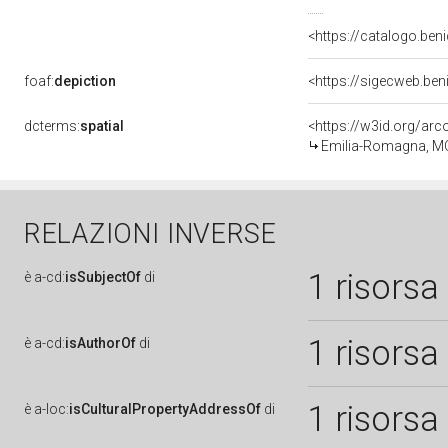
<https://catalogo.beni
foaf:
depiction
<https://sigecweb.ben
dcterms:
spatial
<https://w3id.org/a
Emilia-Romagna, MO
RELAZIONI INVERSE
1 risorsa
è
a-cd:
isSubjectOf
di
1 risorsa
è
a-cd:
isAuthorOf
di
1 risorsa
è
a-loc:
isCulturalPropertyAddressOf
di