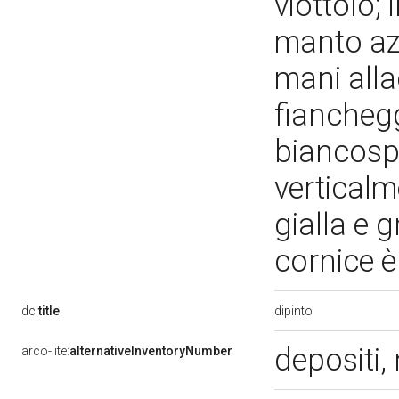
viottolo;
manto azzu
mani alla
fianchegg
biancospi
verticalm
gialla e g
cornice è
dipinto
dc:
title
depositi,
arco-lite:
alternativeInventoryNumber