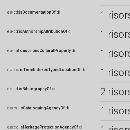
1 risor
è
a-cd:
isDocumentationOf
di
1 risor
è
a-cd:
isAuthorshipAttributionOf
di
1 risor
è
a-cat:
describesCulturalProperty
di
1 risor
è
a-loc:
isTimeIndexedTypedLocationOf
di
2 risor
è
a-cd:
isBibliographyOf
di
1 risor
è
arco:
isCataloguingAgencyOf
di
è
arco:
isHeritageProtectionAgencyOf
di