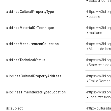
Stato di cons
a-dd:
hasCulturalPropertyType
<https://w3id.
puteale
a-dd:
hasMaterialOrTechnique
<https://w3id.o
mattone
a-dd:
hasMeasurementCollection
<https://w3id.
Misure del be
a-dd:
hasTechnicalStatus
<https://w3id.o
Stato tecnico
a-loc:
hasCulturalPropertyAddress
<https://w3id.
Emilia Romag
a-loc:
hasTimeIndexedTypedLocation
<https://w3id.
Localizzazione
dc:
subject
<http://culturai