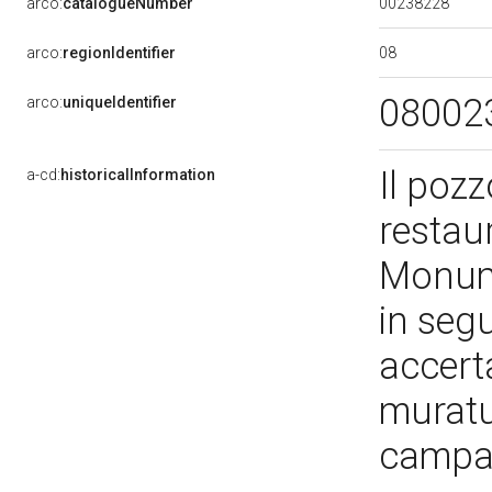
00238228
arco:
catalogueNumber
08
arco:
regionIdentifier
08002
arco:
uniqueIdentifier
Il pozz
a-cd:
historicalInformation
restau
Monume
in segu
accert
muratur
campag