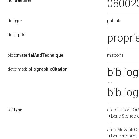
08002
dc:
identifier
puteale
dc:
type
proprie
dc:
rights
mattone
pico:
materialAndTechnique
bibliog
dcterms:
bibliographicCitation
biblio
rdf:
type
arco:HistoricOrA
Bene Storico o
arco:MovableCul
Bene mobile