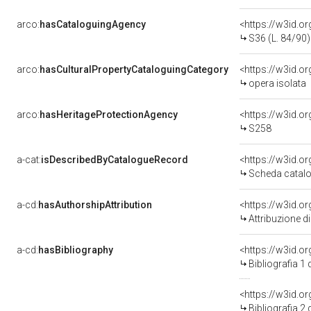
arco:
hasCataloguingAgency
<https://w3id.
S36 (L. 84/90)
arco:
hasCulturalPropertyCataloguingCategory
<https://w3id.o
opera isolata
arco:
hasHeritageProtectionAgency
<https://w3id.
S258
a-cat:
isDescribedByCatalogueRecord
<https://w3id.
Scheda catalo
a-cd:
hasAuthorshipAttribution
Attribuzione d
a-cd:
hasBibliography
<https://w3id.o
Bibliografia 1
<https://w3id.o
Bibliografia 2