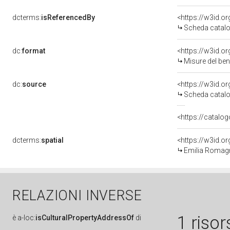
dcterms:
isReferencedBy
<https://w3id.
Scheda catalo
dc:
format
<https://w3id.
Misure del be
dc:
source
<https://w3id.
Scheda catalo
<https://catalog
dcterms:
spatial
<https://w3id.
Emilia Romag
RELAZIONI INVERSE
1 risor
è
a-loc:
isCulturalPropertyAddressOf
di