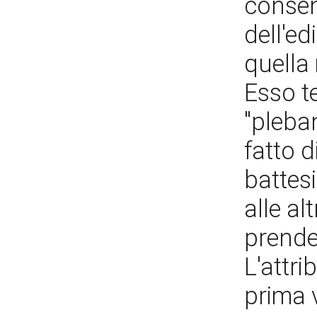
consent
dell'ed
quella 
Esso t
"pleban
fatto d
battesi
alle al
prende
L'attr
prima 