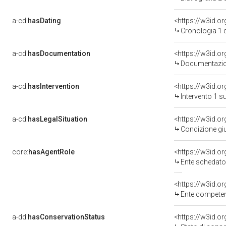
a-cd:
hasDating
<https://w3id.
Cronologia 1 
a-cd:
hasDocumentation
Documentazion
a-cd:
hasIntervention
<https://w3id.o
Intervento 1 s
a-cd:
hasLegalSituation
Condizione giu
core:
hasAgentRole
<https://w3id.
Ente schedato
<https://w3id.o
Ente competente per 
a-dd:
hasConservationStatus
<https://w3id.o