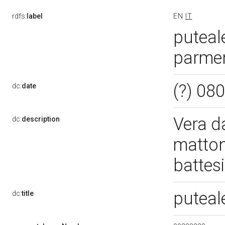
rdfs:
label
EN
IT
puteale
parmen
(?) 08
dc:
date
Vera d
dc:
description
matton
battes
puteal
dc:
title