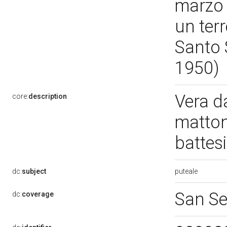
marzo 
un ter
Santo 
1950)
Vera d
core:
description
matton
battes
puteale
dc:
subject
San S
dc:
coverage