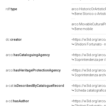
rdf:
type
arco:HistoricOrArtistic
Bene Storico o Artist
arco:MovableCulturalP
Bene mobile
dc:
creator
<https://w3id.org/ar
Ghidoni Fortunato - no
arco:
hasCataloguingAgency
<https://w3id.org/ar
Soprintendenza per i 
arco:
hasHeritageProtectionAgency
<https://w3id.org/ar
Soprintendenza archeo
a-cat:
isDescribedByCatalogueRecord
<https://w3id.org/ar
Scheda catalografic
a-cd:
hasAuthor
<https://w3id.org/ar
Ghidoni Fortunato - no