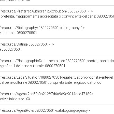
o/resource/PreferredAuthorshipAttribution/0800270501-1>
re preferita, maggiormente accreditata o convincente del bene: 08002705
o/resource/Bibliography/0800270501-bibliography-1>
ne culturale: 0800270501
o/resource/Dating/0800270501-1>
ne 0800270501
co/resource/PhotographicDocumentation/0800270501-photographic-d
rafica 1 del bene culturale: 0800270501
/resource/LegalSituation/0800270501-legal-situation-proprieta-ente-rel
del bene culturale 0800270501: proprietà Ente religioso cattolico
co/resource/Agent/2ea5fb0a21287d6a9d9a9014cec47189>
tizie inizio sec. XX
o/resource/AgentRole/0800270501-cataloguing-agency>