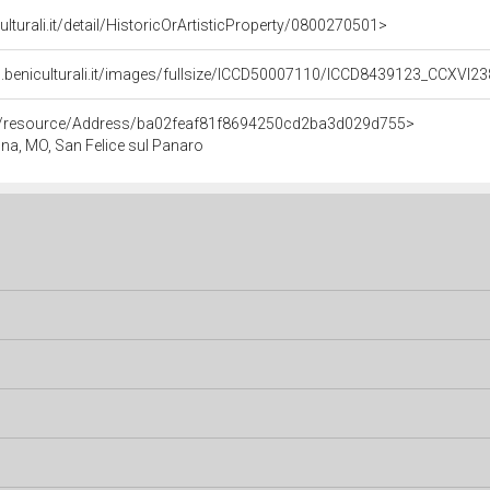
ulturali.it/detail/HistoricOrArtisticProperty/0800270501>
.beniculturali.it/images/fullsize/ICCD50007110/ICCD8439123_CCXVI23
co/resource/Address/ba02feaf81f8694250cd2ba3d029d755>
na, MO, San Felice sul Panaro