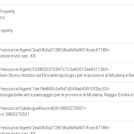
Property
ico
roperty
co/resource/Agent/2ea5fb0a21287d6a9d9a9014cec47189>
tizie inizio sec. XX
co/resource/Agent/5338f35375997c7c3d42012ee931136f>
Beni Storici Artistici ed Etnoantropologici per le province di Modena e Re
co/resource/Agent/1de18e890c5e9d7d544a649915f2bc33>
logia belle arti e paesaggio per le province di Modena, Reggio Emilia e
co/resource/CatalogueRecordOA/0800270501>
a n: 0800270501
co/resource/Agent/2ea5fb0a21287d6a9d9a9014cec47189>
tizie inizio sec. XX