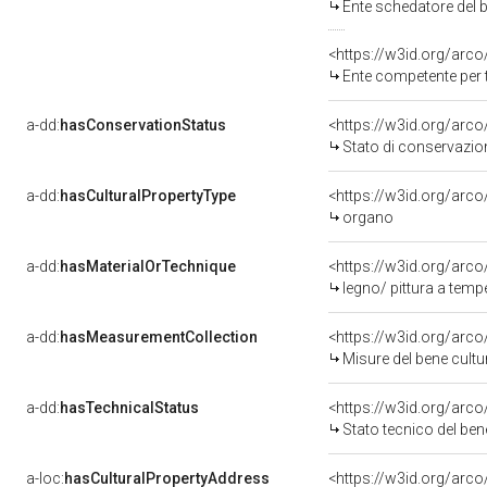
Ente schedatore del b
<https://w3id.org/arc
Ente competente per t
a-dd:
hasConservationStatus
<https://w3id.org/arc
Stato di conservazio
a-dd:
hasCulturalPropertyType
<https://w3id.org/ar
organo
a-dd:
hasMaterialOrTechnique
<https://w3id.org/arco
legno/ pittura a temp
a-dd:
hasMeasurementCollection
<https://w3id.org/ar
Misure del bene cult
a-dd:
hasTechnicalStatus
<https://w3id.org/arc
Stato tecnico del be
a-loc:
hasCulturalPropertyAddress
<https://w3id.org/ar