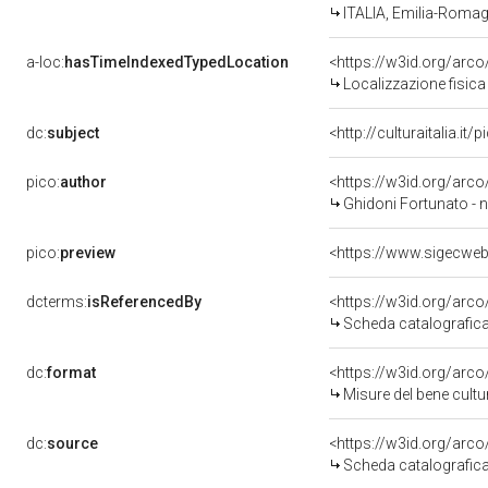
ITALIA, Emilia-Romag
a-loc:
hasTimeIndexedTypedLocation
<https://w3id.org/ar
Localizzazione fisica
dc:
subject
<http://culturaitalia.i
pico:
author
<https://w3id.org/ar
Ghidoni Fortunato - no
pico:
preview
<https://www.sigecweb
dcterms:
isReferencedBy
<https://w3id.org/ar
Scheda catalografic
dc:
format
<https://w3id.org/ar
Misure del bene cult
dc:
source
<https://w3id.org/ar
Scheda catalografic