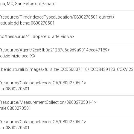
na, MO, San Felice sul Panaro
co/resource/TimeIndexedTypedLocation/0800270501-current>
 attuale del bene: 0800270501
t/pico/thesaurus/4.1#opere_d_arte_visiva>
co/resource/Agent/2ea5fb0a21287d6a9d9a9014cec47189>
tizie inizio sec. XX
.beniculturali.it/images/fullsize/ICCD50007110/ICCD8439123_CCXVI23
co/resource/CatalogueRecordOA/0800270501>
a n: 0800270501
co/resource/MeasurementCollection/0800270501-1>
urale 0800270501
co/resource/CatalogueRecordOA/0800270501>
a n: 0800270501