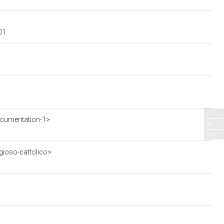
01
ocumentation-1>
igioso-cattolico>