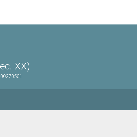
ec. XX)
0800270501