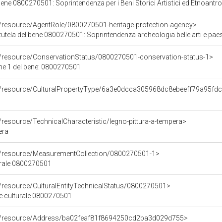
ene 0800270501: Soprintendenza per i Beni Storici Artistici ed Etnoantro
o/resource/AgentRole/0800270501-heritage-protection-agency>
utela del bene 0800270501: Soprintendenza archeologia belle arti e paes
o/resource/ConservationStatus/0800270501-conservation-status-1>
ne 1 del bene: 0800270501
co/resource/CulturalPropertyType/6a3e0dcca305968dc8ebeeff79a95fd
/resource/TechnicalCharacteristic/legno-pittura-a-tempera>
era
co/resource/MeasurementCollection/0800270501-1>
urale 0800270501
o/resource/CulturalEntityTechnicalStatus/0800270501>
ne culturale 0800270501
co/resource/Address/ba02feaf81f8694250cd2ba3d029d755>