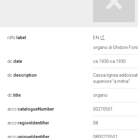
rdfs:
label
EN
IT
organo di Ghidoni Fort
dc:
date
ca 1930-ca 1930
dc:
description
Cassa lignea addossata 
superiore "a mitria"
organo
dc:
title
00270501
arco:
catalogueNumber
08
arco:
regionIdentifier
arco:
uniqueIdentifier
0800270501