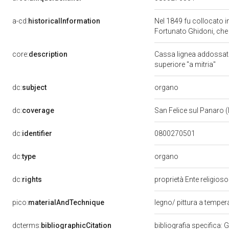
a-cd:
historicalInformation
Nel 1849 fu collocato i
Fortunato Ghidoni, che 
core:
description
Cassa lignea addossata 
superiore "a mitria"
organo
dc:
subject
dc:
coverage
San Felice sul Panaro
dc:
identifier
0800270501
organo
dc:
type
dc:
rights
proprietà Ente religios
pico:
materialAndTechnique
legno/ pittura a tempe
dcterms:
bibliographicCitation
bibliografia specifica: 