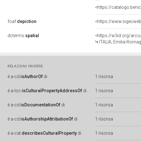
<https://catalogo.benic
foaf:
depiction
<https://www.sigecweb
dcterms:
spatial
<https://w3id.org/ar
ITALIA, Emilia-Romag
RELAZIONI INVERSE
è
a-cd:
isAuthorOf
di
1 risorsa
è
a-loc:
isCulturalPropertyAddressOf
di
1 risorsa
è
a-cd:
isDocumentationOf
di
1 risorsa
è
a-cd:
isAuthorshipAttributionOf
di
1 risorsa
è
a-cat:
describesCulturalProperty
di
1 risorsa