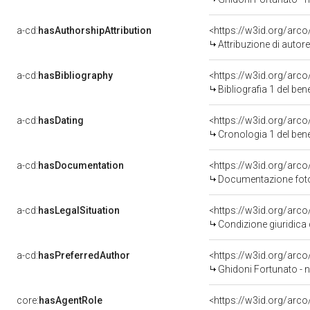
a-cd:
hasAuthorshipAttribution
<https://w3id.org/arc
Attribuzione di auto
a-cd:
hasBibliography
<https://w3id.org/arc
Bibliografia 1 del be
a-cd:
hasDating
<https://w3id.org/arc
Cronologia 1 del be
a-cd:
hasDocumentation
<https://w3id.org/ar
Documentazione fotog
a-cd:
hasLegalSituation
<https://w3id.org/arco
Condizione giuridica 
a-cd:
hasPreferredAuthor
<https://w3id.org/ar
Ghidoni Fortunato - no
core:
hasAgentRole
<https://w3id.org/arc