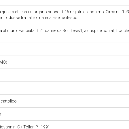
n questa chiesa un organo nuovo di 16 registri di anonimo. Circa nel 1930
introdusse fra l'altro materiale seicentesco
al muro. Facciata di 21 canne da Sol diesis1, a cuspide con ali; bocche
 (MO)
o cattolico
ra
Giovannini C./ Tollari P - 1991