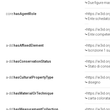
Due figure mas
core:
hasAgentRole
<https://w3id.
Ente schedatore del 
<https://w3id.o
Ente competente per 
a-dd:
hasAffixedElement
<https://w3id.o
Iscrizione 1 s
a-dd:
hasConservationStatus
<https://w3id.o
Stato di cons
a-dd:
hasCulturalPropertyType
<https://w3id.
disegno
a-dd:
hasMaterialOrTechnique
<https://w3id.o
carta colorata
a-dd:
hasMeasurementCollection
<https://w3id.