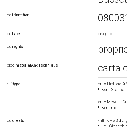
08003
dc:
identifier
disegno
dc:
type
proprie
dc:
rights
carta 
pico:
materialAndTechnique
rdf:
type
arco:HistoricOrA
Bene Storico o
arco:MovableCul
Bene mobile
dc:
creator
<https://w3id.
Levi Gioacchi