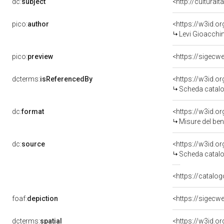
dc:
subject
<http://culturai
pico:
author
<https://w3id.
Levi Gioacchi
pico:
preview
<https://sigecw
dcterms:
isReferencedBy
<https://w3id.
Scheda catalo
dc:
format
<https://w3id.
Misure del be
dc:
source
<https://w3id.
Scheda catalo
<https://catalog
foaf:
depiction
<https://sigecw
dcterms:
spatial
<https://w3id.