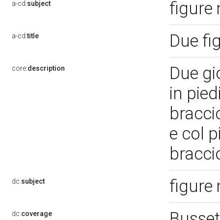
figure
a-cd:
subject
Due fi
a-cd:
title
Due gio
core:
description
in pied
braccio
e col p
braccio
figure
dc:
subject
Busset
dc:
coverage