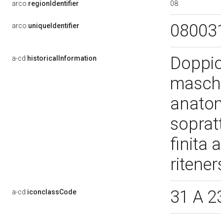
08
arco:
regionIdentifier
08003
arco:
uniqueIdentifier
Doppio
a-cd:
historicalInformation
maschil
anatomi
sopratt
finita
ritene
31 A 2
a-cd:
iconclassCode