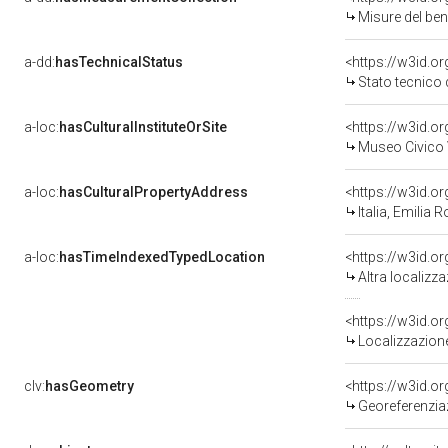
Misure del be
a-dd:
hasTechnicalStatus
<https://w3id.o
Stato tecnico
a-loc:
hasCulturalInstituteOrSite
<https://w3id.o
Museo Civico V
a-loc:
hasCulturalPropertyAddress
<https://w3id.
Italia, Emilia
a-loc:
hasTimeIndexedTypedLocation
<https://w3id.o
Altra localizz
<https://w3id.
Localizzazione
clv:
hasGeometry
<https://w3id.
Georeferenzia