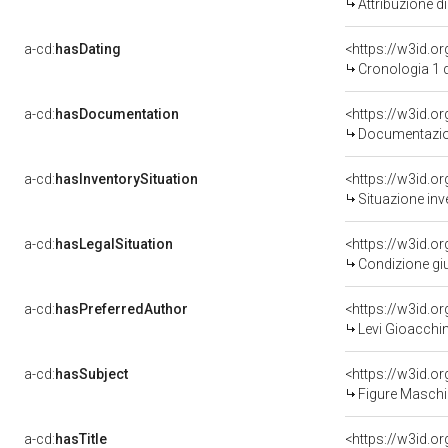
Attribuzione d
a-cd:
hasDating
<https://w3id.
Cronologia 1 
a-cd:
hasDocumentation
Documentazion
a-cd:
hasInventorySituation
<https://w3id.o
Situazione inv
a-cd:
hasLegalSituation
Condizione giu
a-cd:
hasPreferredAuthor
<https://w3id.
Levi Gioacchi
a-cd:
hasSubject
<https://w3id.
Figure Maschil
a-cd:
hasTitle
<https://w3id.o