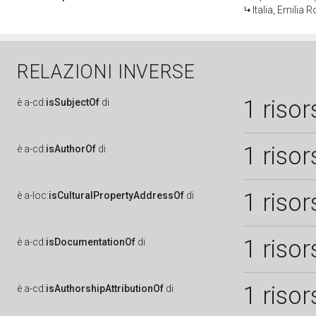
Italia, Emilia
RELAZIONI INVERSE
1 risor
è
a-cd:
isSubjectOf
di
1 risor
è
a-cd:
isAuthorOf
di
1 risor
è
a-loc:
isCulturalPropertyAddressOf
di
1 risor
è
a-cd:
isDocumentationOf
di
1 risor
è
a-cd:
isAuthorshipAttributionOf
di