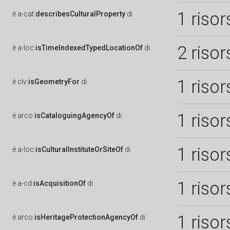
1 risor
è
a-cat:
describesCulturalProperty
di
2 risor
è
a-loc:
isTimeIndexedTypedLocationOf
di
1 risor
è
clv:
isGeometryFor
di
1 risor
è
arco:
isCataloguingAgencyOf
di
1 risor
è
a-loc:
isCulturalInstituteOrSiteOf
di
1 risor
è
a-cd:
isAcquisitionOf
di
1 risor
è
arco:
isHeritageProtectionAgencyOf
di