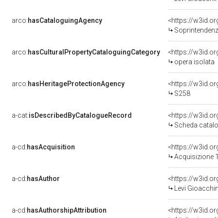
arco:
hasCataloguingAgency
<https://w3id.
Soprintendenza 
arco:
hasCulturalPropertyCataloguingCategory
<https://w3id.o
opera isolata
arco:
hasHeritageProtectionAgency
<https://w3id.
S258
a-cat:
isDescribedByCatalogueRecord
<https://w3id.
Scheda catalo
a-cd:
hasAcquisition
<https://w3id.o
Acquisizione 1
a-cd:
hasAuthor
<https://w3id.
Levi Gioacchi
a-cd:
hasAuthorshipAttribution
<https://w3id.o