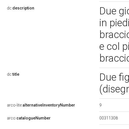
Due gio
dc:
description
in pied
braccio
e col p
braccio
Due fig
dc:
title
(diseg
9
arco-lite:
alternativeInventoryNumber
00311308
arco:
catalogueNumber