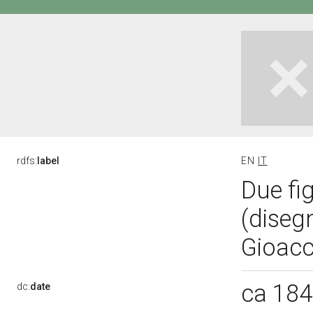
rdfs:
label
EN
IT
Due fig
(disegn
Gioacc
ca 18
dc:
date