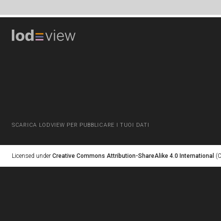
SCARICA LODVIEW PER PUBBLICARE I TUOI DATI
Licensed under
Creative Commons Attribution-ShareAlike 4.0 International
(C