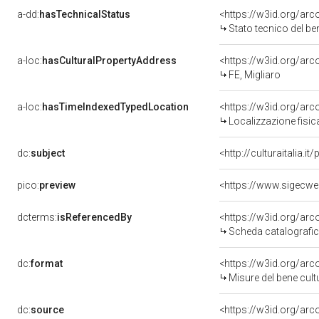
a-dd:
hasTechnicalStatus
<https://w3id.org/ar
Stato tecnico del b
a-loc:
hasCulturalPropertyAddress
<https://w3id.org/a
FE, Migliaro
a-loc:
hasTimeIndexedTypedLocation
<https://w3id.org/ar
Localizzazione fisic
dc:
subject
<http://culturaitalia.
pico:
preview
<https://www.sigecwe
dcterms:
isReferencedBy
<https://w3id.org/a
Scheda catalografi
dc:
format
<https://w3id.org/ar
Misure del bene cul
dc:
source
<https://w3id.org/a