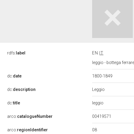
rdfs:
label
EN
IT
leggio - bottega ferra
dc:
date
1800-1849
Leggio
dc:
description
leggio
dc:
title
00419571
arco:
catalogueNumber
08
arco:
regionIdentifier