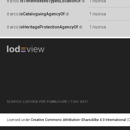
è
a-loc:
isTimeIndexedTypedLocationOf
di
1 risorsa
è
arco:
isCataloguingAgencyOf
di
1 risorsa
è
arco:
isHeritageProtectionAgencyOf
di
1 risorsa
SCARICA LODVIEW PER PUBBLICARE I TUOI DATI
Licensed under
Creative Commons Attribution-ShareAlike 4.0 International
(C