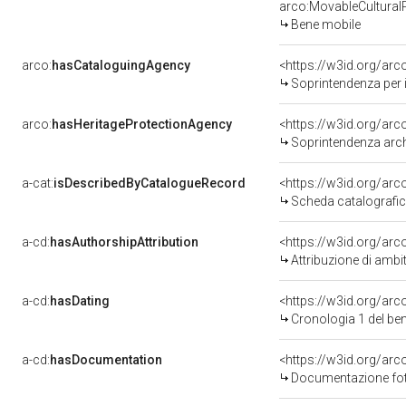
arco:MovableCultural
Bene mobile
arco:
hasCataloguingAgency
<https://w3id.org/a
Soprintendenza per i Beni 
arco:
hasHeritageProtectionAgency
<https://w3id.org/a
Soprintendenza arche
a-cat:
isDescribedByCatalogueRecord
<https://w3id.org/a
Scheda catalografi
a-cd:
hasAuthorshipAttribution
<https://w3id.org/arc
Attribuzione di ambi
a-cd:
hasDating
<https://w3id.org/ar
Cronologia 1 del b
a-cd:
hasDocumentation
Documentazione foto