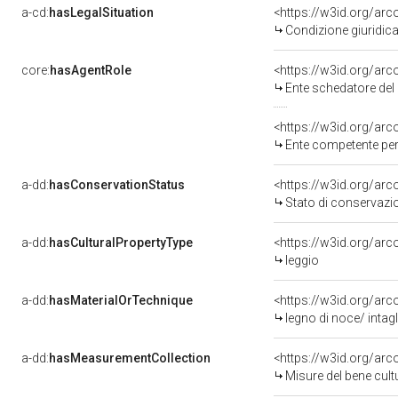
a-cd:
hasLegalSituation
Condizione giuridica
core:
hasAgentRole
<https://w3id.org/ar
Ente schedatore del bene 080041957
<https://w3id.org/ar
Ente competente per tutela del
a-dd:
hasConservationStatus
<https://w3id.org/ar
Stato di conservazi
a-dd:
hasCulturalPropertyType
<https://w3id.org/a
leggio
a-dd:
hasMaterialOrTechnique
<https://w3id.org/arc
legno di noce/ intagl
a-dd:
hasMeasurementCollection
<https://w3id.org/ar
Misure del bene cul