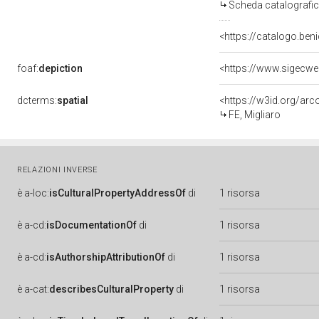
Scheda catalografi
<https://catalogo.beni
foaf:
depiction
<https://www.sigecwe
dcterms:
spatial
<https://w3id.org/a
FE, Migliaro
RELAZIONI INVERSE
è
a-loc:
isCulturalPropertyAddressOf
di
1 risorsa
è
a-cd:
isDocumentationOf
di
1 risorsa
è
a-cd:
isAuthorshipAttributionOf
di
1 risorsa
è
a-cat:
describesCulturalProperty
di
1 risorsa