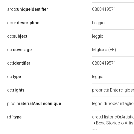
arco:
uniqueIdentifier
0800419571
Leggio
core:
description
leggio
dc:
subject
dc:
coverage
Migliaro (FE)
dc:
identifier
0800419571
leggio
dc:
type
dc:
rights
proprietà Ente religio
pico:
materialAndTechnique
legno di noce/ intaglio
rdf:
type
arco:HistoricOrArtisti
Bene Storico o Artis