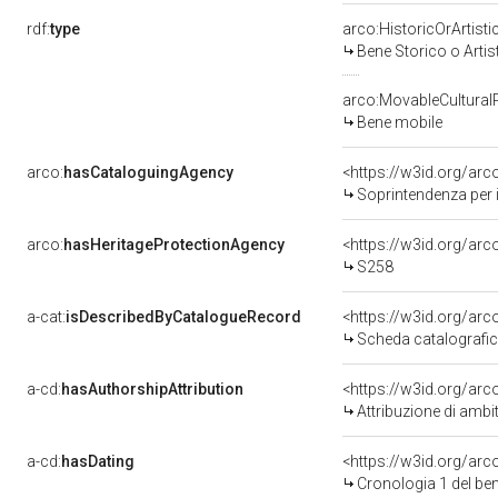
rdf:
type
arco:HistoricOrArtisti
Bene Storico o Artis
arco:MovableCultural
Bene mobile
arco:
hasCataloguingAgency
<https://w3id.org/a
Soprintendenza per i
arco:
hasHeritageProtectionAgency
<https://w3id.org/a
S258
a-cat:
isDescribedByCatalogueRecord
<https://w3id.org/a
Scheda catalografi
a-cd:
hasAuthorshipAttribution
<https://w3id.org/arc
Attribuzione di ambi
a-cd:
hasDating
<https://w3id.org/ar
Cronologia 1 del b