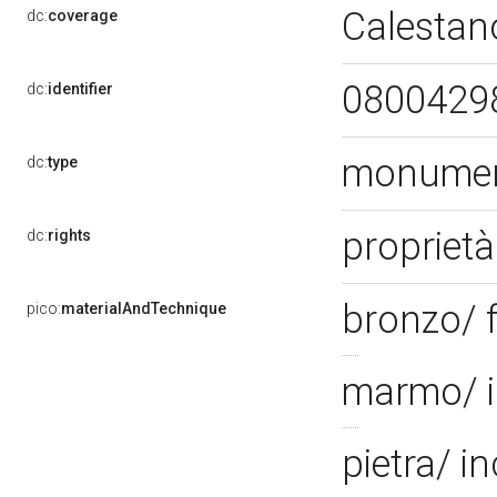
Calestan
dc:
coverage
0800429
dc:
identifier
monument
dc:
type
proprietà
dc:
rights
bronzo/ 
pico:
materialAndTechnique
marmo/ i
pietra/ i