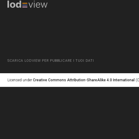
SCARICA LODVIEW PER PUBBLICARE I TUOI DATI
Licensed under
Creative Commons Attribution-ShareAlike 4.0 International
(C