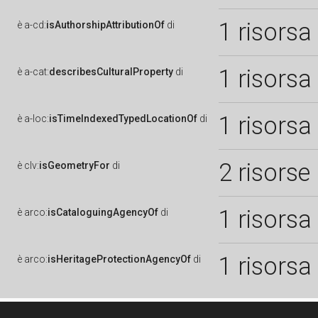
1 risorsa
è
a-cd:
isAuthorshipAttributionOf
di
1 risorsa
è
a-cat:
describesCulturalProperty
di
1 risorsa
è
a-loc:
isTimeIndexedTypedLocationOf
di
2 risorse
è
clv:
isGeometryFor
di
1 risorsa
è
arco:
isCataloguingAgencyOf
di
1 risorsa
è
arco:
isHeritageProtectionAgencyOf
di