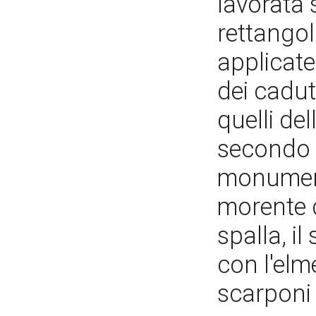
lavorata
rettangol
applicate
dei cadut
quelli de
secondo 
monument
morente c
spalla, i
con l'elm
scarponi 