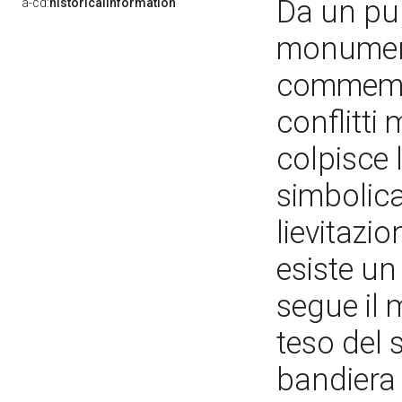
Da un punt
a-cd:
historicalInformation
monument
commemora
conflitti 
colpisce 
simbolica
lievitazi
esiste un
segue il 
teso del 
bandiera 