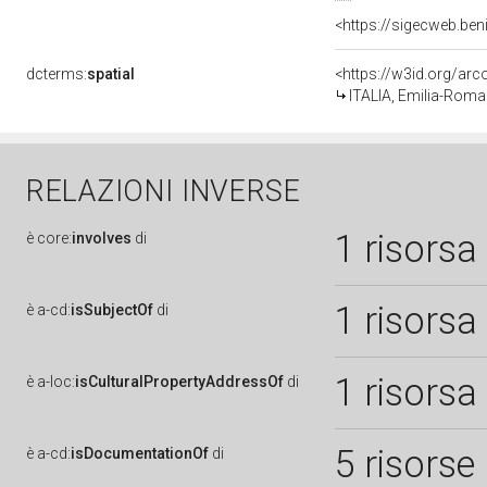
<https://sigecweb.be
dcterms:
spatial
<https://w3id.org/a
ITALIA, Emilia-Rom
RELAZIONI INVERSE
1 risorsa
è
core:
involves
di
1 risorsa
è
a-cd:
isSubjectOf
di
1 risorsa
è
a-loc:
isCulturalPropertyAddressOf
di
5 risorse
è
a-cd:
isDocumentationOf
di