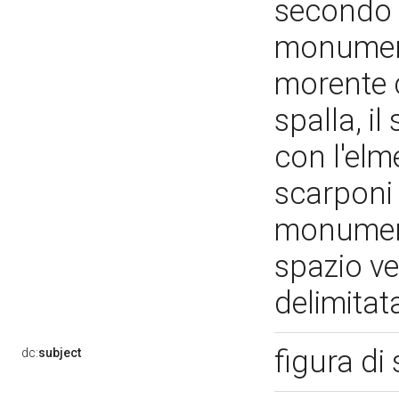
secondo 
monument
morente c
spalla, i
con l'elm
scarponi 
monumento
spazio ve
delimitat
figura di
dc:
subject