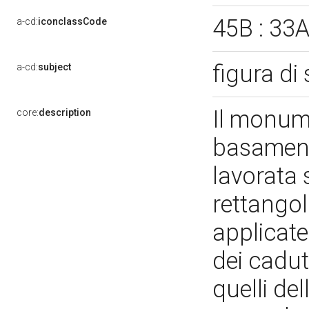
45B : 33
a-cd:
iconclassCode
figura di
a-cd:
subject
Il monume
core:
description
basamento
lavorata
rettangol
applicate
dei cadut
quelli de