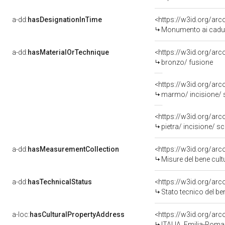
a-dd:
hasDesignationInTime
Monumento ai caduti
a-dd:
hasMaterialOrTechnique
<https://w3id.org/arc
bronzo/ fusione
<https://w3id.org/arc
marmo/ incisione/ 
<https://w3id.org/arc
pietra/ incisione/ sc
a-dd:
hasMeasurementCollection
<https://w3id.org/ar
Misure del bene cul
a-dd:
hasTechnicalStatus
<https://w3id.org/ar
Stato tecnico del b
a-loc:
hasCulturalPropertyAddress
<https://w3id.org/a
ITALIA, Emilia-Rom