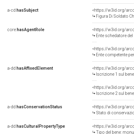
a-cd:
hasSubject
<https://w3id.org/a
Figura Di Soldato C
core:
hasAgentRole
<https://w3id.org/ar
Ente schedatore del bene 080
<https://w3id.org/ar
Ente competente per tutela 
a-dd:
hasAffixedElement
<https://w3id.org/arc
Iscrizione 1 sul be
<https://w3id.org/arc
Iscrizione 2 sul be
a-dd:
hasConservationStatus
<https://w3id.org/ar
Stato di conservazi
a-dd:
hasCulturalPropertyType
<https://w3id.org/a
Tipo del bene: mon