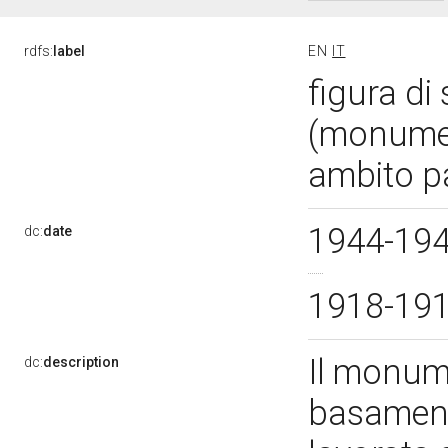
rdfs:
label
EN
IT
figura di
(monumen
ambito p
1944-19
dc:
date
1918-19
Il monume
dc:
description
basamento