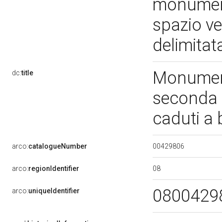
monumento
spazio ve
delimitat
Monumento
dc:
title
seconda 
caduti a
00429806
arco:
catalogueNumber
08
arco:
regionIdentifier
0800429
arco:
uniqueIdentifier