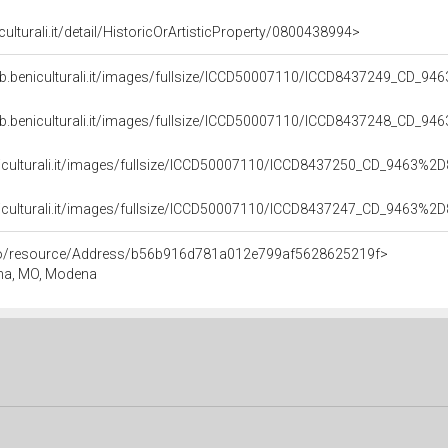
culturali.it/detail/HistoricOrArtisticProperty/0800438994>
b.beniculturali.it/images/fullsize/ICCD50007110/ICCD8437249_CD_94
b.beniculturali.it/images/fullsize/ICCD50007110/ICCD8437248_CD_94
niculturali.it/images/fullsize/ICCD50007110/ICCD8437250_CD_9463%2D
niculturali.it/images/fullsize/ICCD50007110/ICCD8437247_CD_9463%2D
rco/resource/Address/b56b916d781a012e799af5628625219f>
gna, MO, Modena