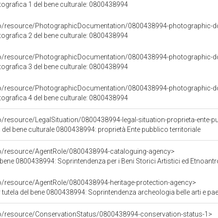
grafica 1 del bene culturale: 0800438994
rco/resource/PhotographicDocumentation/0800438994-photographic-d
grafica 2 del bene culturale: 0800438994
rco/resource/PhotographicDocumentation/0800438994-photographic-d
grafica 3 del bene culturale: 0800438994
rco/resource/PhotographicDocumentation/0800438994-photographic-d
grafica 4 del bene culturale: 0800438994
/resource/LegalSituation/0800438994-legal-situation-proprieta-ente-pub
 del bene culturale 0800438994: proprietà Ente pubblico territoriale
co/resource/AgentRole/0800438994-cataloguing-agency>
bene 0800438994: Soprintendenza per i Beni Storici Artistici ed Etnoantr
co/resource/AgentRole/0800438994-heritage-protection-agency>
tutela del bene 0800438994: Soprintendenza archeologia belle arti e pae
co/resource/ConservationStatus/0800438994-conservation-status-1>