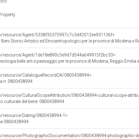
tico
Property
rco/resource/Agent/5338f35375997c7c3d42012ee931136f>
 Beni Storici Artistici ed Etnoantropologici per le province di Modena e R
rco/resource/Agent/1de18e890c5e9d7d544a649915f2bc33>
ologia belle arti e paesaggio per le province di Modena, Reggio Emilia e
rco/resource/CatalogueRecordOA/0800438994>
ca n: 0800438994
o/resource/CulturalScopeAttribution/0800438994-cultural-scope-attrib
to culturale del bene: 0800438994
co/resource/Dating/0800438994-1>
ene 0800438994
rco/resource/PhotographicDocumentation/0800438994-photographic-d