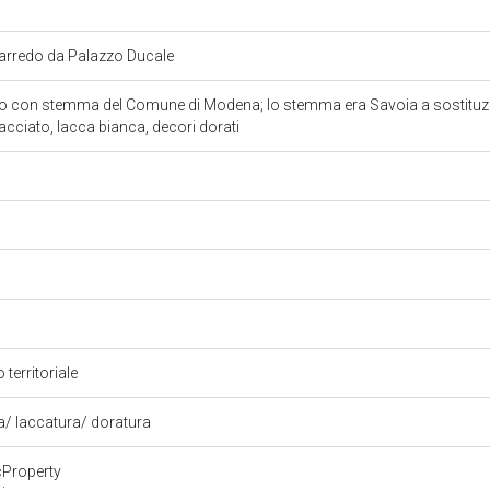
 arredo da Palazzo Ducale
ro con stemma del Comune di Modena; lo stemma era Savoia a sostituzio
acciato, lacca bianca, decori dorati
 territoriale
ra/ laccatura/ doratura
cProperty