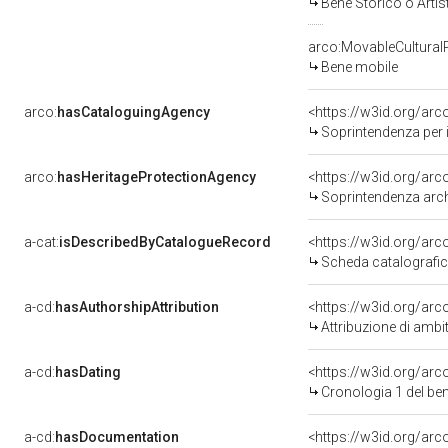
Bene Storico o Artis
arco:MovableCultural
Bene mobile
arco:
hasCataloguingAgency
<https://w3id.org/a
Soprintendenza per i
arco:
hasHeritageProtectionAgency
<https://w3id.org/a
Soprintendenza arche
a-cat:
isDescribedByCatalogueRecord
<https://w3id.org/a
Scheda catalografi
a-cd:
hasAuthorshipAttribution
<https://w3id.org/arc
Attribuzione di ambi
a-cd:
hasDating
<https://w3id.org/ar
Cronologia 1 del b
a-cd:
hasDocumentation
<https://w3id.org/a