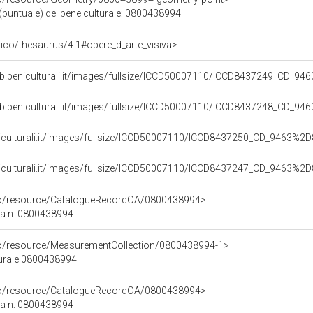
(puntuale) del bene culturale: 0800438994
it/pico/thesaurus/4.1#opere_d_arte_visiva>
b.beniculturali.it/images/fullsize/ICCD50007110/ICCD8437249_CD_94
b.beniculturali.it/images/fullsize/ICCD50007110/ICCD8437248_CD_94
niculturali.it/images/fullsize/ICCD50007110/ICCD8437250_CD_9463%2D
niculturali.it/images/fullsize/ICCD50007110/ICCD8437247_CD_9463%2D
rco/resource/CatalogueRecordOA/0800438994>
ca n: 0800438994
co/resource/MeasurementCollection/0800438994-1>
turale 0800438994
rco/resource/CatalogueRecordOA/0800438994>
ca n: 0800438994