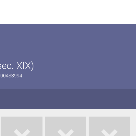
sec. XIX)
0800438994