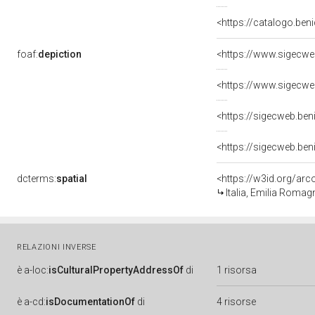
<https://catalogo.beni
foaf:
depiction
<https://www.sigecwe
<https://www.sigecwe
<https://sigecweb.be
<https://sigecweb.be
dcterms:
spatial
<https://w3id.org/a
Italia, Emilia Roma
RELAZIONI INVERSE
è
a-loc:
isCulturalPropertyAddressOf
di
1 risorsa
è
a-cd:
isDocumentationOf
di
4 risorse