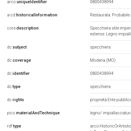
arco:
uniqueIdentifier
0800438994
a-cd:
historicalInformation
Restaurata. Probabile
core:
description
Specchiera stile impe
estense. Legno impiall
dc:
subject
specchiera
dc:
coverage
Modena (MO)
dc:
identifier
0800438994
dc:
type
specchiera
dc:
rights
proprietà Ente pubblico
pico:
materialAndTechnique
legno/ impiallacciatu
rdf:
type
arco:HistoricOrArtisti