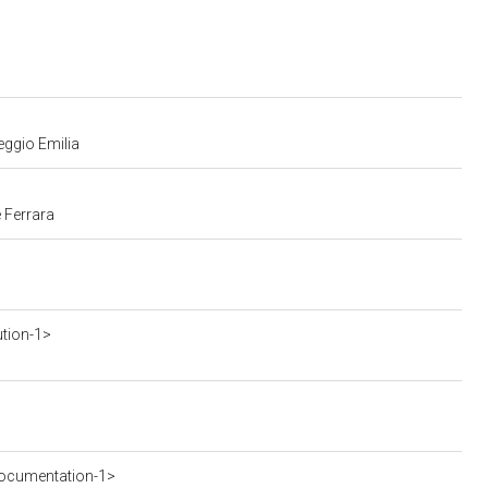
eggio Emilia
 Ferrara
ution-1>
ocumentation-1>