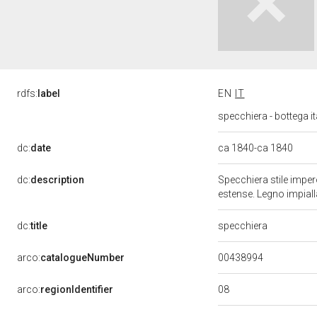
rdfs:
label
EN
IT
specchiera - bottega it
dc:
date
ca 1840-ca 1840
dc:
description
Specchiera stile impe
estense. Legno impiall
dc:
title
specchiera
00438994
arco:
catalogueNumber
08
arco:
regionIdentifier