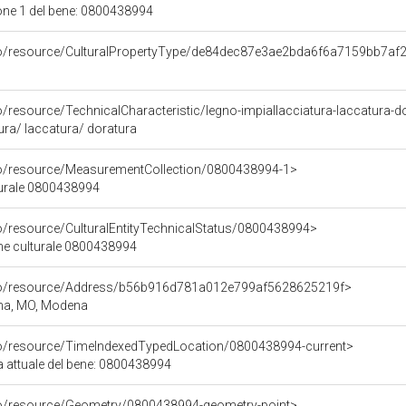
one 1 del bene: 0800438994
rco/resource/CulturalPropertyType/de84dec87e3ae2bda6f6a7159bb7af
o/resource/TechnicalCharacteristic/legno-impiallacciatura-laccatura-d
ura/ laccatura/ doratura
co/resource/MeasurementCollection/0800438994-1>
turale 0800438994
co/resource/CulturalEntityTechnicalStatus/0800438994>
ene culturale 0800438994
rco/resource/Address/b56b916d781a012e799af5628625219f>
gna, MO, Modena
co/resource/TimeIndexedTypedLocation/0800438994-current>
a attuale del bene: 0800438994
co/resource/Geometry/0800438994-geometry-point>