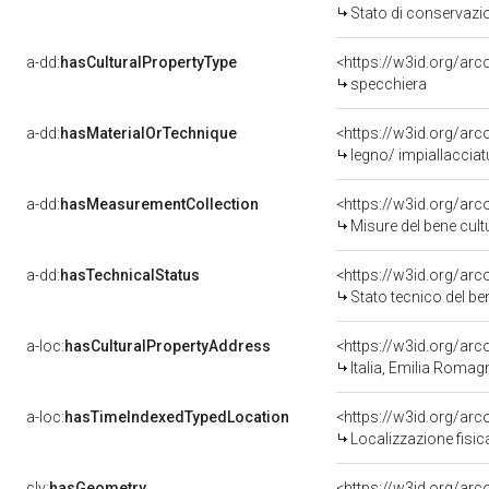
Stato di conservazi
a-dd:
hasCulturalPropertyType
<https://w3id.org/a
specchiera
a-dd:
hasMaterialOrTechnique
<https://w3id.org/arc
legno/ impiallacciat
a-dd:
hasMeasurementCollection
<https://w3id.org/ar
Misure del bene cul
a-dd:
hasTechnicalStatus
<https://w3id.org/ar
Stato tecnico del b
a-loc:
hasCulturalPropertyAddress
<https://w3id.org/a
Italia, Emilia Roma
a-loc:
hasTimeIndexedTypedLocation
<https://w3id.org/ar
Localizzazione fisic
clv:
hasGeometry
<https://w3id.org/ar