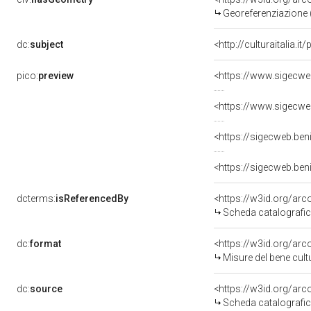
Georeferenziazione 
dc:
subject
<http://culturaitalia.
pico:
preview
<https://www.sigecwe
<https://www.sigecwe
<https://sigecweb.be
<https://sigecweb.be
dcterms:
isReferencedBy
<https://w3id.org/a
Scheda catalografi
dc:
format
<https://w3id.org/ar
Misure del bene cul
dc:
source
<https://w3id.org/a
Scheda catalografi