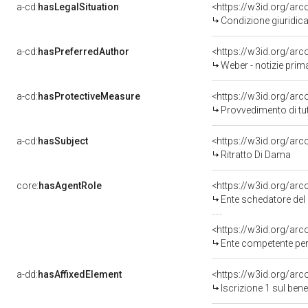
a-cd:
hasLegalSituation
<https://w3id.org/arc
Condizione giuridica
a-cd:
hasPreferredAuthor
<https://w3id.org/a
Weber - notizie prim
a-cd:
hasProtectiveMeasure
<https://w3id.org/ar
Provvedimento di tut
a-cd:
hasSubject
<https://w3id.org/a
Ritratto Di Dama
core:
hasAgentRole
<https://w3id.org/ar
Ente schedatore del bene 
<https://w3id.org/ar
Ente competente per tutela 
a-dd:
hasAffixedElement
<https://w3id.org/arc
Iscrizione 1 sul be