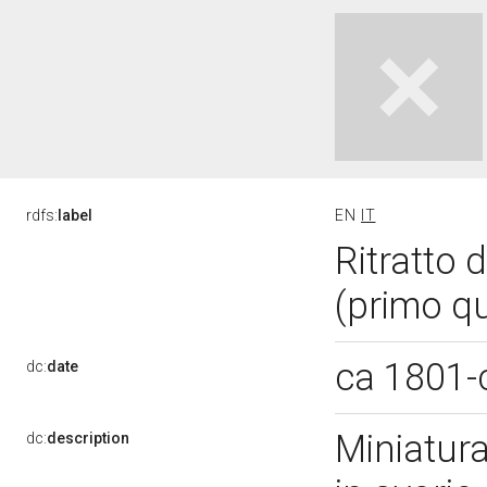
rdfs:
label
EN
IT
Ritratto 
(primo qu
ca 1801-
dc:
date
Miniatura
dc:
description