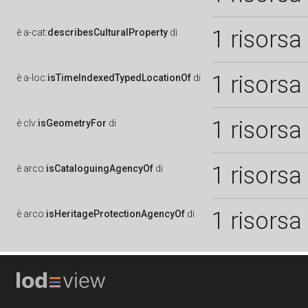
1 risorsa
è
a-cat:
describesCulturalProperty
di
1 risorsa
è
a-loc:
isTimeIndexedTypedLocationOf
di
1 risorsa
è
clv:
isGeometryFor
di
1 risorsa
è
arco:
isCataloguingAgencyOf
di
1 risorsa
è
arco:
isHeritageProtectionAgencyOf
di