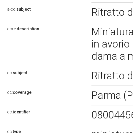
Ritratto
a-cd:
subject
Miniatura
core:
description
in avorio 
dama a 
Ritratto
dc:
subject
Parma (
dc:
coverage
0800445
dc:
identifier
dc:
type