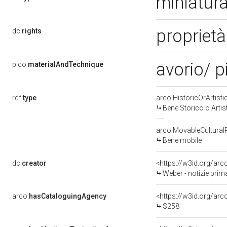
miniatur
proprietà
dc:
rights
avorio/ p
pico:
materialAndTechnique
rdf:
type
arco:HistoricOrArtisti
Bene Storico o Artis
arco:MovableCultural
Bene mobile
dc:
creator
<https://w3id.org/a
Weber - notizie prim
arco:
hasCataloguingAgency
<https://w3id.org/a
S258