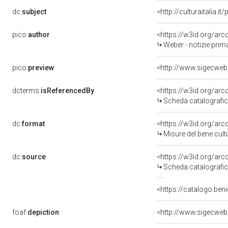
dc:
subject
<http://culturaitalia.
pico:
author
<https://w3id.org/a
Weber - notizie prim
pico:
preview
dcterms:
isReferencedBy
<https://w3id.org/a
Scheda catalografi
dc:
format
<https://w3id.org/ar
Misure del bene cul
dc:
source
<https://w3id.org/a
Scheda catalografi
<https://catalogo.beni
foaf:
depiction