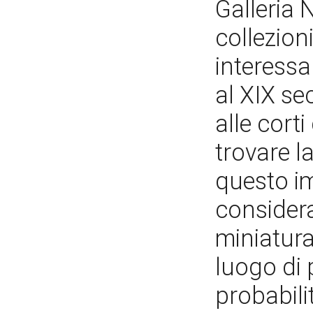
Galleria 
collezio
interessa
al XIX sec
alle cort
trovare l
questo im
considera
miniatur
luogo di
probabil