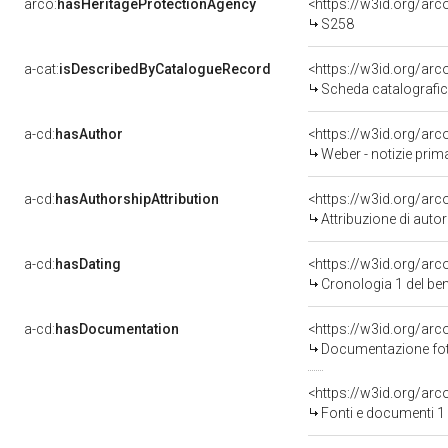
arco:
hasHeritageProtectionAgency
<https://w3id.org/a
S258
a-cat:
isDescribedByCatalogueRecord
<https://w3id.org/a
Scheda catalografi
a-cd:
hasAuthor
<https://w3id.org/a
Weber - notizie prim
a-cd:
hasAuthorshipAttribution
<https://w3id.org/ar
Attribuzione di aut
a-cd:
hasDating
<https://w3id.org/ar
Cronologia 1 del b
a-cd:
hasDocumentation
Documentazione foto
<https://w3id.org/a
Fonti e documenti 1