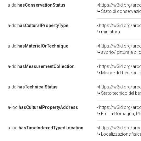
a-dd:
hasConservationStatus
<https://w3id.org/ar
Stato di conservazi
a-dd:
hasCulturalPropertyType
<https://w3id.org/a
miniatura
a-dd:
hasMaterialOrTechnique
<https://w3id.org/arc
avorio/ pittura a oli
a-dd:
hasMeasurementCollection
<https://w3id.org/ar
Misure del bene cul
a-dd:
hasTechnicalStatus
<https://w3id.org/ar
Stato tecnico del b
a-loc:
hasCulturalPropertyAddress
<https://w3id.org/a
Emilia-Romagna, P
a-loc:
hasTimeIndexedTypedLocation
<https://w3id.org/ar
Localizzazione fisic