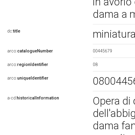
in avorio 
dama a 
miniatur
dc:
title
00445679
arco:
catalogueNumber
08
arco:
regionIdentifier
0800445
arco:
uniqueIdentifier
Opera di 
a-cd:
historicalInformation
dell'abbi
dama fan