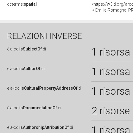
dcterms:
spatial
<https://w3id.org/a
Emilia-Romagna, P
RELAZIONI INVERSE
1 risorsa
è
a-cd:
isSubjectOf
di
1 risorsa
è
a-cd:
isAuthorOf
di
1 risorsa
è
a-loc:
isCulturalPropertyAddressOf
di
2 risorse
è
a-cd:
isDocumentationOf
di
1 risorsa
è
a-cd:
isAuthorshipAttributionOf
di