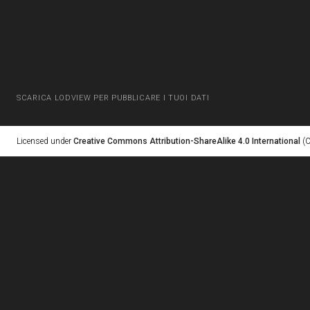
SCARICA LODVIEW PER PUBBLICARE I TUOI DATI
Licensed under
Creative Commons Attribution-ShareAlike 4.0 International
(C