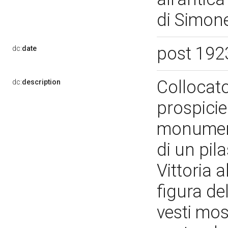
di Simon
post 192
dc:
date
Collocato
dc:
description
prospicie
monument
di un pil
Vittoria 
figura del
vesti mos