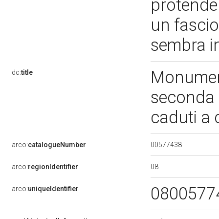
protender
un fascio 
sembra in
Monumento
dc:
title
seconda 
caduti a
00577438
arco:
catalogueNumber
08
arco:
regionIdentifier
0800577
arco:
uniqueIdentifier