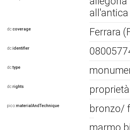
allegoria
all'antic
Ferrara (
dc:
coverage
0800577
dc:
identifier
monument
dc:
type
proprietà
dc:
rights
bronzo/ 
pico:
materialAndTechnique
marmo bi