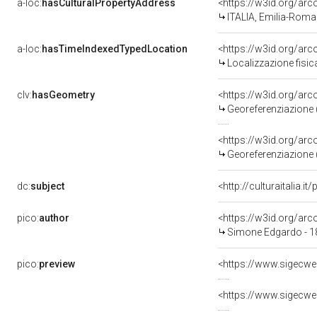
a-loc:
hasCulturalPropertyAddress
<https://w3id.org/a
ITALIA, Emilia-Rom
a-loc:
hasTimeIndexedTypedLocation
<https://w3id.org/ar
Localizzazione fisic
clv:
hasGeometry
<https://w3id.org/ar
Georeferenziazione 
<https://w3id.org/ar
Georeferenziazione 
dc:
subject
<http://culturaitalia.
pico:
author
<https://w3id.org/a
Simone Edgardo - 
pico:
preview