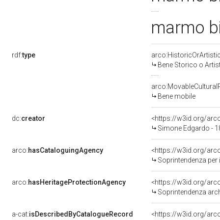
marmo bi
rdf:
type
arco:HistoricOrArtisti
Bene Storico o Artis
arco:MovableCultural
Bene mobile
dc:
creator
<https://w3id.org/a
Simone Edgardo - 
arco:
hasCataloguingAgency
<https://w3id.org/a
Soprintendenza per i Beni 
arco:
hasHeritageProtectionAgency
<https://w3id.org/a
Soprintendenza arche
a-cat:
isDescribedByCatalogueRecord
<https://w3id.org/a