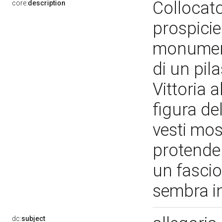
Collocato
core:
description
prospicie
monument
di un pil
Vittoria 
figura del
vesti mos
protender
un fascio 
sembra in
dc:
subject