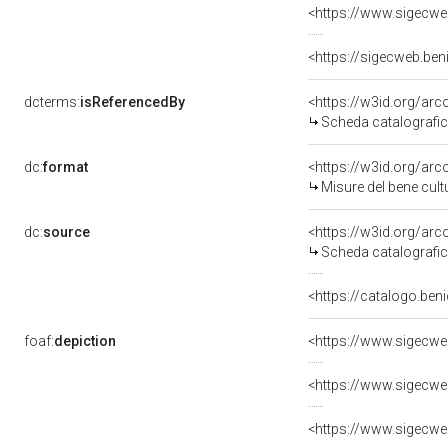
dcterms:
isReferencedBy
<https://w3id.org/a
Scheda catalografi
dc:
format
<https://w3id.org/ar
Misure del bene cul
dc:
source
<https://w3id.org/a
Scheda catalografi
<https://catalogo.beni
foaf:
depiction