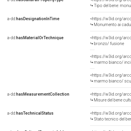
Tipo del bene: monu
a-dd:
hasDesignationInTime
Monumento ai caduti
a-dd:
hasMaterialOrTechnique
<https://w3id.org/arc
bronzo/ fusione
<https://w3id.org/ar
marmo bianco/ inci
<https://w3id.org/ar
marmo bianco/ scu
a-dd:
hasMeasurementCollection
<https://w3id.org/ar
Misure del bene cul
a-dd:
hasTechnicalStatus
<https://w3id.org/ar
Stato tecnico del b