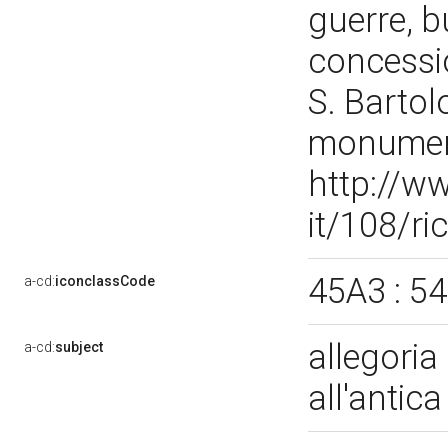
guerre, b
concessio
S. Bartol
monumento
http://ww
it/108/ri
45A3 : 5
a-cd:
iconclassCode
allegoria
a-cd:
subject
all'antic