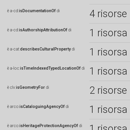
4 risorse
è
a-cd:
isDocumentationOf
di
1 risorsa
è
a-cd:
isAuthorshipAttributionOf
di
1 risorsa
è
a-cat:
describesCulturalProperty
di
1 risorsa
è
a-loc:
isTimeIndexedTypedLocationOf
di
2 risorse
è
clv:
isGeometryFor
di
1 risorsa
è
arco:
isCataloguingAgencyOf
di
1 risorsa
è
arco:
isHeritageProtectionAgencyOf
di