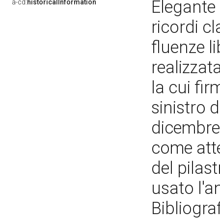
Elegante
a-cd:
historicalInformation
ricordi c
fluenze l
realizzat
la cui fi
sinistro d
dicembre 
come atte
del pilas
usato l'
Bibliogra