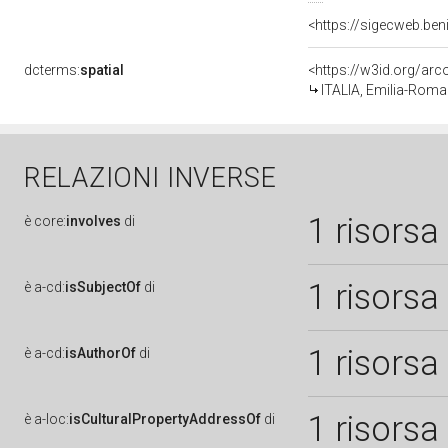
dcterms:
spatial
<https://w3id.org/a
ITALIA, Emilia-Rom
RELAZIONI INVERSE
1 risorsa
è
core:
involves
di
1 risorsa
è
a-cd:
isSubjectOf
di
1 risorsa
è
a-cd:
isAuthorOf
di
1 risorsa
è
a-loc:
isCulturalPropertyAddressOf
di