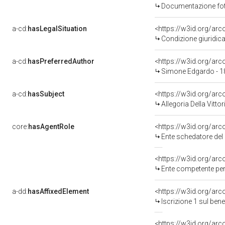
Documentazione foto
a-cd:
hasLegalSituation
Condizione giuridica
a-cd:
hasPreferredAuthor
<https://w3id.org/a
Simone Edgardo - 
a-cd:
hasSubject
<https://w3id.org/a
Allegoria Della Vitt
core:
hasAgentRole
<https://w3id.org/ar
Ente schedatore del bene 080057743
<https://w3id.org/ar
Ente competente per tutela del
a-dd:
hasAffixedElement
<https://w3id.org/arc
Iscrizione 1 sul be
<https://w3id.org/arc