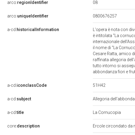
08
arco:
regionIdentifier
arco:
uniqueIdentifier
0800676257
a-cd:
historicalInformation
L'opera è nota con dive
è intitolata "La cornu
internazionale dell'Ass
il nome di "La Cornuco
Cesare Ratta, amico di
raffinata allegoria del
tutto intorno si assiep
abbondanza fiori e fru
51H42
a-cd:
iconclassCode
a-cd:
subject
Allegoria dell'abbond
a-cd:
title
La Cornucopia
core:
description
Ercole circondato da n