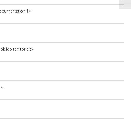
ocumentation-1>
blico-territoriale>
1>