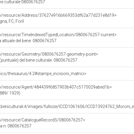
ene culturale 0800676257
rco/resource/Address/37627e916b669353df62a77d231e8d19>
na, FC, Forlì
co/resource/TimeIndexedTypedLocation/0800676257-current>
a attuale del bene: 0800676257
co/resource/Geometry/0800676257-geometry-point>
(puntuale) del bene culturale: 0800676257
it/pico/thesaurus/4.2#stampe_incisioni_matrici>
rco/resource/Agent/484439f6857903b407c5170029abed1b>
1889/ 1929)
.beniculturali.it/images/fullsize/ICCD1061606/ICCD13924762_Moroni_i
rco/resource/CatalogueRecordS/0800676257>
ca n: 0800676257