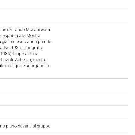
azione del fondo Moroni essa
ta esposta alla Mostra
 ma già lo stesso anno prende
. Nel 1936 il tipografo
 1936). L'opera è una
à fluviale Acheloo, mentre
ale e dal quale sgorgano in
rimo piano davanti al gruppo