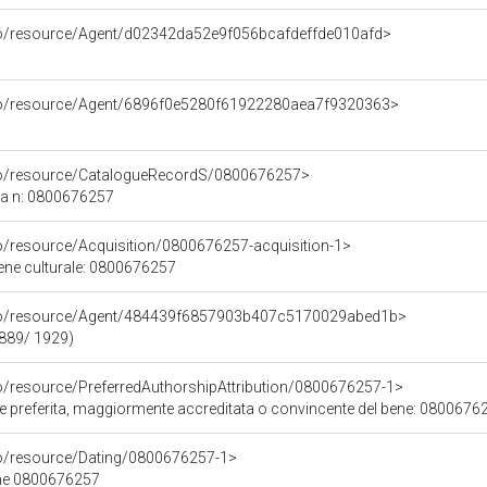
rco/resource/Agent/d02342da52e9f056bcafdeffde010afd>
rco/resource/Agent/6896f0e5280f61922280aea7f9320363>
rco/resource/CatalogueRecordS/0800676257>
ca n: 0800676257
co/resource/Acquisition/0800676257-acquisition-1>
bene culturale: 0800676257
rco/resource/Agent/484439f6857903b407c5170029abed1b>
1889/ 1929)
co/resource/PreferredAuthorshipAttribution/0800676257-1>
ore preferita, maggiormente accreditata o convincente del bene: 0800676
co/resource/Dating/0800676257-1>
ene 0800676257