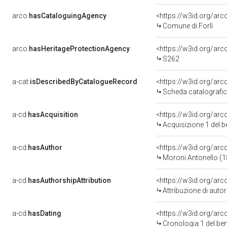
arco:
hasCataloguingAgency
<https://w3id.org/a
Comune di Forlì
arco:
hasHeritageProtectionAgency
<https://w3id.org/a
S262
a-cat:
isDescribedByCatalogueRecord
<https://w3id.org/a
Scheda catalografi
a-cd:
hasAcquisition
<https://w3id.org/ar
Acquisizione 1 del 
a-cd:
hasAuthor
<https://w3id.org/a
Moroni Antonello (
a-cd:
hasAuthorshipAttribution
<https://w3id.org/ar
Attribuzione di aut
a-cd:
hasDating
<https://w3id.org/ar
Cronologia 1 del b