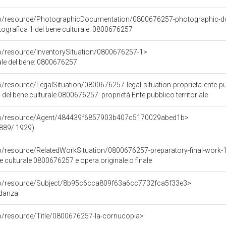
rco/resource/PhotographicDocumentation/0800676257-photographic-d
grafica 1 del bene culturale: 0800676257
co/resource/InventorySituation/0800676257-1>
iale del bene: 0800676257
/resource/LegalSituation/0800676257-legal-situation-proprieta-ente-pub
 del bene culturale 0800676257: proprietà Ente pubblico territoriale
rco/resource/Agent/484439f6857903b407c5170029abed1b>
1889/ 1929)
co/resource/RelatedWorkSituation/0800676257-preparatory-final-work-
ne culturale 0800676257 e opera originale o finale
rco/resource/Subject/8b95c6cca809f63a6cc7732fca5f33e3>
ndanza
co/resource/Title/0800676257-la-cornucopia>