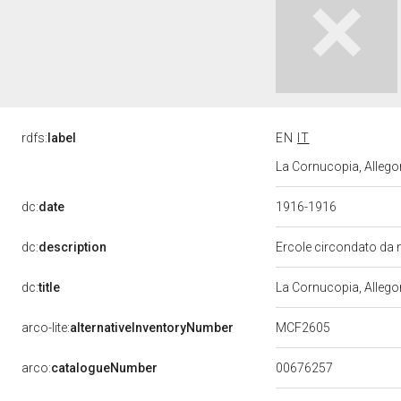
rdfs:
label
EN
IT
La Cornucopia, Allego
dc:
date
1916-1916
dc:
description
Ercole circondato da n
dc:
title
La Cornucopia, Allego
MCF2605
arco-lite:
alternativeInventoryNumber
00676257
arco:
catalogueNumber