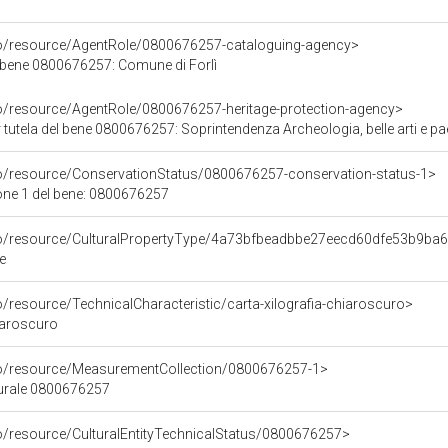
co/resource/AgentRole/0800676257-cataloguing-agency>
 bene 0800676257: Comune di Forlì
co/resource/AgentRole/0800676257-heritage-protection-agency>
tutela del bene 0800676257: Soprintendenza Archeologia, belle arti e pa
co/resource/ConservationStatus/0800676257-conservation-status-1>
one 1 del bene: 0800676257
rco/resource/CulturalPropertyType/4a73bfbeadbbe27eecd60dfe53b9ba
e
o/resource/TechnicalCharacteristic/carta-xilografia-chiaroscuro>
hiaroscuro
co/resource/MeasurementCollection/0800676257-1>
turale 0800676257
co/resource/CulturalEntityTechnicalStatus/0800676257>