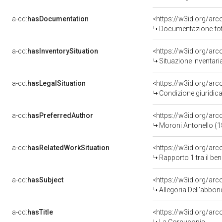
a-cd:
hasDocumentation
<https://w3id.org/a
Documentazione foto
a-cd:
hasInventorySituation
<https://w3id.org/ar
Situazione inventar
a-cd:
hasLegalSituation
<https://w3id.org/arco
Condizione giuridica
a-cd:
hasPreferredAuthor
<https://w3id.org/a
Moroni Antonello (
a-cd:
hasRelatedWorkSituation
<https://w3id.org/ar
Rapporto 1 tra il be
a-cd:
hasSubject
<https://w3id.org/a
Allegoria Dell'abbo
a-cd:
hasTitle
<https://w3id.org/ar