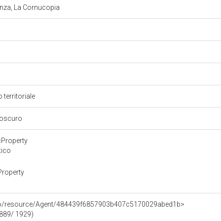
anza, La Cornucopia
 territoriale
aroscuro
cProperty
tico
Property
rco/resource/Agent/484439f6857903b407c5170029abed1b>
1889/ 1929)