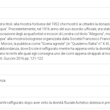
rsi titoli: alla mostra forlivese del 1952 che mostrò ai cittadini la don
copia". Precedentemente, nel 1916 anno del suo esordio ufficiale, era sta
ociazione degli acquafortisti e incisori di Londra col titolo "Allegoria",
pia" alla mostra bolognese organizzata dalla Società Francesco Francia
 Moroni, la pubblica come “Scena agreste” (in "Quaderno Ratta" n° X-XI,
l'abbondanza, dove Ercole è raffigurato mentre ha appena vinto la divinit
ano le ninfe alle quali egli consegna uno dei corni appena strappati al riv
tti. Guccini 2016 pp. 121-122
anza
infe raffigurato dopo aver vinto la divinità fluviale Acheloo distesa in p