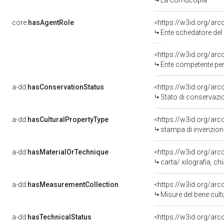
La Cornucopia
core:
hasAgentRole
<https://w3id.org/ar
Ente schedatore del
<https://w3id.org/ar
Ente competente per 
a-dd:
hasConservationStatus
<https://w3id.org/ar
Stato di conservazi
a-dd:
hasCulturalPropertyType
<https://w3id.org/a
stampa di invenzion
a-dd:
hasMaterialOrTechnique
<https://w3id.org/arc
carta/ xilografia, c
a-dd:
hasMeasurementCollection
<https://w3id.org/ar
Misure del bene cul
a-dd:
hasTechnicalStatus
<https://w3id.org/ar