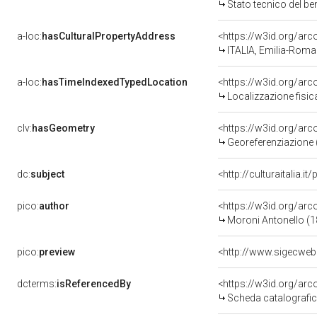
Stato tecnico del b
a-loc:
hasCulturalPropertyAddress
<https://w3id.org/a
ITALIA, Emilia-Romag
a-loc:
hasTimeIndexedTypedLocation
<https://w3id.org/ar
Localizzazione fisic
clv:
hasGeometry
<https://w3id.org/ar
Georeferenziazione 
dc:
subject
<http://culturaitalia.
pico:
author
<https://w3id.org/a
Moroni Antonello (
pico:
preview
<http://www.sigecweb
dcterms:
isReferencedBy
<https://w3id.org/a
Scheda catalografi