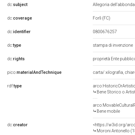
dc:
subject
Allegoria dell'abbond
dc:
coverage
Forlì (FC)
dc:
identifier
0800676257
dc:
type
stampa di invenzione
dc:
rights
proprietà Ente pubblico
pico:
materialAndTechnique
carta/ xilografia, chi
rdf:
type
arco:HistoricOrArtisti
Bene Storico o Artis
arco:MovableCultural
Bene mobile
dc:
creator
<https://w3id.org/a
Moroni Antonello (