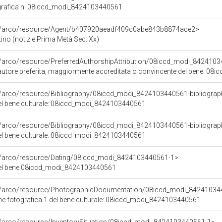
grafica n: 08iccd_modi_8424103440561
rg/arco/resource/Agent/b407920aeadf409c0abe843b8874ace2>
ino (notizie Prima Metà Sec. Xx)
g/arco/resource/PreferredAuthorshipAttribution/08iccd_modi_842410
i autore preferita, maggiormente accreditata o convincente del bene: 
g/arco/resource/Bibliography/08iccd_modi_8424103440561-bibliograp
 del bene culturale: 08iccd_modi_8424103440561
g/arco/resource/Bibliography/08iccd_modi_8424103440561-bibliograp
 del bene culturale: 08iccd_modi_8424103440561
rg/arco/resource/Dating/08iccd_modi_8424103440561-1>
del bene 08iccd_modi_8424103440561
rg/arco/resource/PhotographicDocumentation/08iccd_modi_84241034
 fotografica 1 del bene culturale: 08iccd_modi_8424103440561