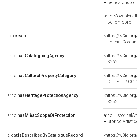
Bene Storico o 
arco:MovableCult
Bene mobile
dc:
creator
<https://w3id.o
Ecchia, Costant
arco:
hasCataloguingAgency
<https://w3id.o
S262
arco:
hasCulturalPropertyCategory
<https://w3id.org
OGGETTI/ OGGE
arco:
hasHeritageProtectionAgency
<https://w3id.o
S262
arco:
hasMibacScopeOfProtection
arco:HistoricalAr
Storico Artistic
a-cat:
isDescribedByCatalogueRecord
<https://w3id.o