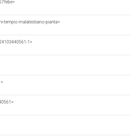
67febe>
i-tempio-malatestiano-pianta>
424103440561-1>
1>
440561>