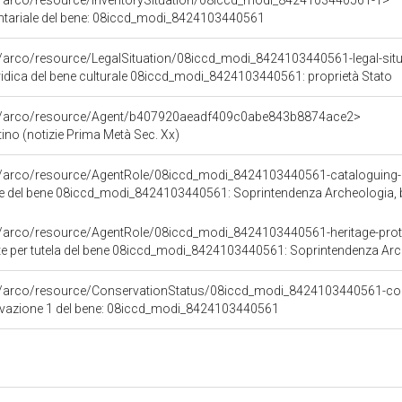
rg/arco/resource/InventorySituation/08iccd_modi_8424103440561-1>
entariale del bene: 08iccd_modi_8424103440561
g/arco/resource/LegalSituation/08iccd_modi_8424103440561-legal-situa
ridica del bene culturale 08iccd_modi_8424103440561: proprietà Stato
rg/arco/resource/Agent/b407920aeadf409c0abe843b8874ace2>
ino (notizie Prima Metà Sec. Xx)
rg/arco/resource/AgentRole/08iccd_modi_8424103440561-cataloguing
 del bene 08iccd_modi_8424103440561: Soprintendenza Archeologia, belle a
rg/arco/resource/AgentRole/08iccd_modi_8424103440561-heritage-pro
per tutela del bene 08iccd_modi_8424103440561: Soprintendenza Archeologia, b
rg/arco/resource/ConservationStatus/08iccd_modi_8424103440561-con
rvazione 1 del bene: 08iccd_modi_8424103440561