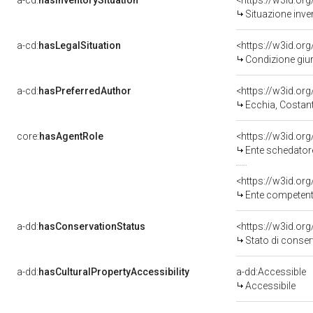
a-cd:
hasInventorySituation
<https://w3id.o
Situazione inv
a-cd:
hasLegalSituation
<https://w3id.or
Condizione giu
a-cd:
hasPreferredAuthor
<https://w3id.o
Ecchia, Costant
core:
hasAgentRole
<https://w3id.o
Ente schedatore
<https://w3id.o
Ente competente 
a-dd:
hasConservationStatus
<https://w3id.o
Stato di conse
a-dd:
hasCulturalPropertyAccessibility
a-dd:Accessible
Accessibile