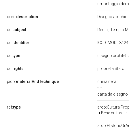
rimontaggio dei p
core:
description
Disegno a inchios
dc:
subject
Rimini, Tempio Ma
dc:
identifier
ICCD_MODI_842
dc:
type
disegno architet
dc:
rights
proprietà Stato
pico:
materialAndTechnique
china nera
carta da disegno
rdf:
type
arco:CulturalProp
Bene culturale
arco:HistoricOrAr