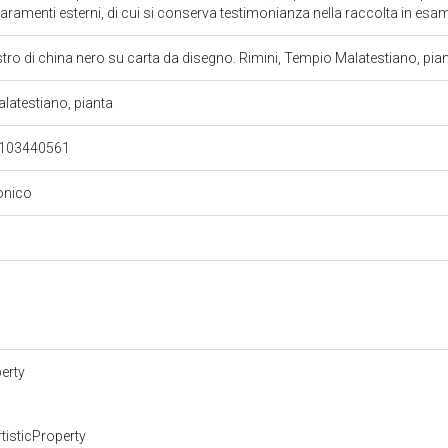
aramenti esterni, di cui si conserva testimonianza nella raccolta in es
tro di china nero su carta da disegno. Rimini, Tempio Malatestiano, pia
latestiano, pianta
4103440561
tonico
erty
tisticProperty