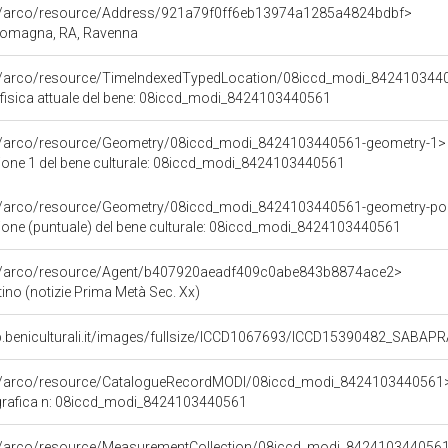
rg/arco/resource/Address/921a79f0ff6eb13974a1285a4824bdbf>
-Romagna, RA, Ravenna
rg/arco/resource/TimeIndexedTypedLocation/08iccd_modi_8424103440
 fisica attuale del bene: 08iccd_modi_8424103440561
rg/arco/resource/Geometry/08iccd_modi_8424103440561-geometry-1>
ione 1 del bene culturale: 08iccd_modi_8424103440561
rg/arco/resource/Geometry/08iccd_modi_8424103440561-geometry-po
ione (puntuale) del bene culturale: 08iccd_modi_8424103440561
rg/arco/resource/Agent/b407920aeadf409c0abe843b8874ace2>
ino (notizie Prima Metà Sec. Xx)
eb.beniculturali.it/images/fullsize/ICCD1067693/ICCD15390482_SABAP
rg/arco/resource/CatalogueRecordMODI/08iccd_modi_8424103440561
grafica n: 08iccd_modi_8424103440561
rg/arco/resource/MeasurementCollection/08iccd_modi_842410344056