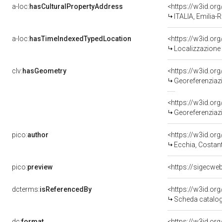
a-loc:
hasCulturalPropertyAddress
<https://w3id.o
ITALIA, Emilia
a-loc:
hasTimeIndexedTypedLocation
<https://w3id.o
Localizzazione
clv:
hasGeometry
<https://w3id.o
Georeferenziaz
<https://w3id.o
Georeferenziaz
pico:
author
<https://w3id.o
Ecchia, Costant
pico:
preview
<https://sigecw
dcterms:
isReferencedBy
<https://w3id.o
Scheda catalo
dc:
format
<https://w3id.o