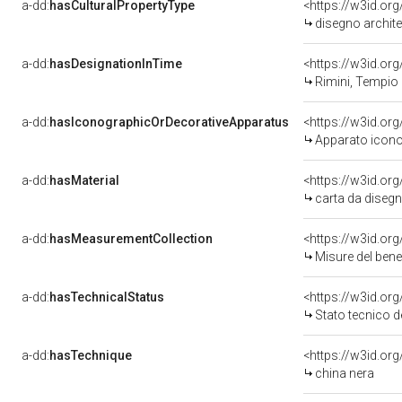
a-dd:
hasCulturalPropertyType
<https://w3id.o
disegno archite
a-dd:
hasDesignationInTime
<https://w3id.or
Rimini, Tempio 
a-dd:
hasIconographicOrDecorativeApparatus
<https://w3id.o
Apparato icono
a-dd:
hasMaterial
<https://w3id.or
carta da diseg
a-dd:
hasMeasurementCollection
<https://w3id.o
Misure del ben
a-dd:
hasTechnicalStatus
<https://w3id.or
Stato tecnico 
a-dd:
hasTechnique
<https://w3id.or
china nera