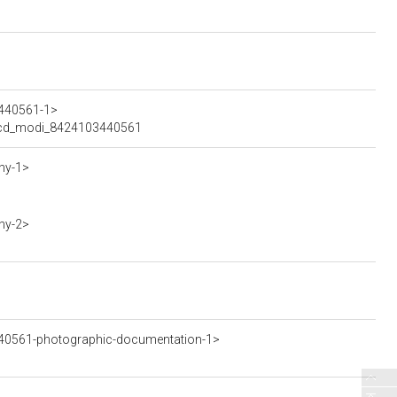
3440561-1>
08iccd_modi_8424103440561
hy-1>
hy-2>
40561-photographic-documentation-1>