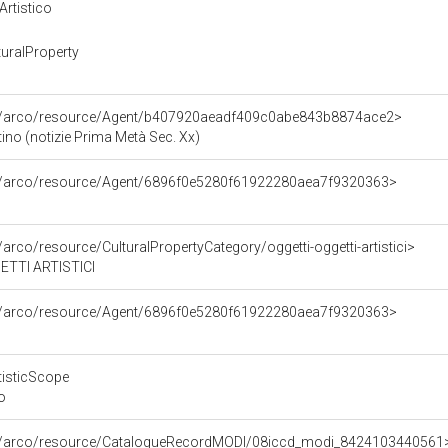
Artistico
uralProperty
rg/arco/resource/Agent/b407920aeadf409c0abe843b8874ace2>
ino (notizie Prima Metà Sec. Xx)
rg/arco/resource/Agent/6896f0e5280f61922280aea7f9320363>
/arco/resource/CulturalPropertyCategory/oggetti-oggetti-artistici>
TTI ARTISTICI
rg/arco/resource/Agent/6896f0e5280f61922280aea7f9320363>
tisticScope
o
rg/arco/resource/CatalogueRecordMODI/08iccd_modi_8424103440561