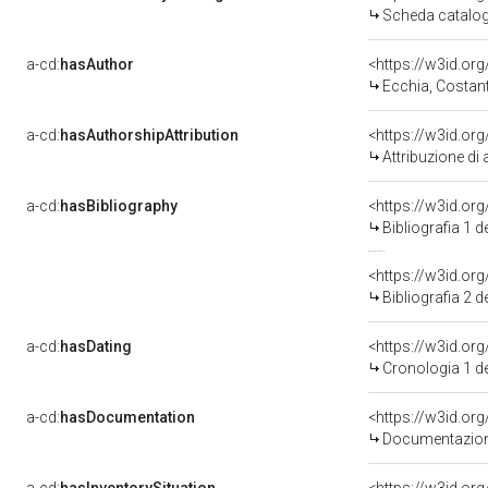
Scheda catalo
a-cd:
hasAuthor
<https://w3id.o
Ecchia, Costant
a-cd:
hasAuthorshipAttribution
<https://w3id.or
Attribuzione d
a-cd:
hasBibliography
<https://w3id.or
Bibliografia 1
<https://w3id.or
Bibliografia 2
a-cd:
hasDating
<https://w3id.o
Cronologia 1 
a-cd:
hasDocumentation
<https://w3id.o
Documentazione