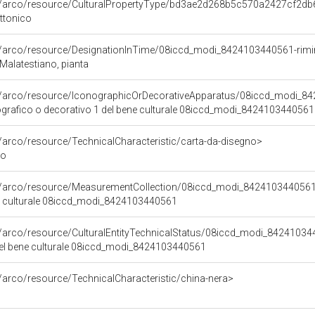
rg/arco/resource/CulturalPropertyType/bd3ae2d268b5c570a2427cf2db
ttonico
g/arco/resource/DesignationInTime/08iccd_modi_8424103440561-rimin
Malatestiano, pianta
rg/arco/resource/IconographicOrDecorativeApparatus/08iccd_modi_8
grafico o decorativo 1 del bene culturale 08iccd_modi_8424103440561
g/arco/resource/TechnicalCharacteristic/carta-da-disegno>
no
rg/arco/resource/MeasurementCollection/08iccd_modi_842410344056
e culturale 08iccd_modi_8424103440561
g/arco/resource/CulturalEntityTechnicalStatus/08iccd_modi_8424103
del bene culturale 08iccd_modi_8424103440561
g/arco/resource/TechnicalCharacteristic/china-nera>