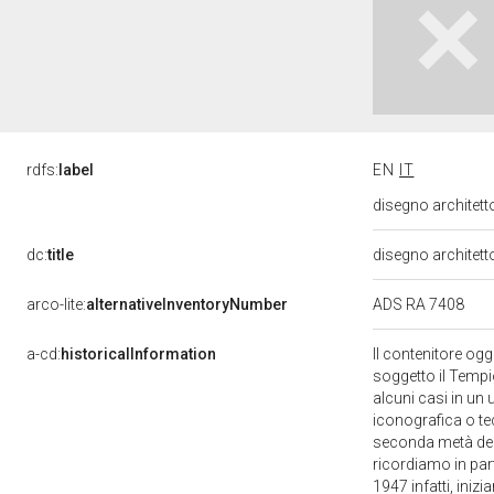
rdfs:
label
EN
IT
disegno architett
dc:
title
disegno architet
arco-lite:
alternativeInventoryNumber
ADS RA 7408
a-cd:
historicalInformation
Il contenitore og
soggetto il Tempi
alcuni casi in un 
iconografica o te
seconda metà del X
ricordiamo in part
1947 infatti, iniz