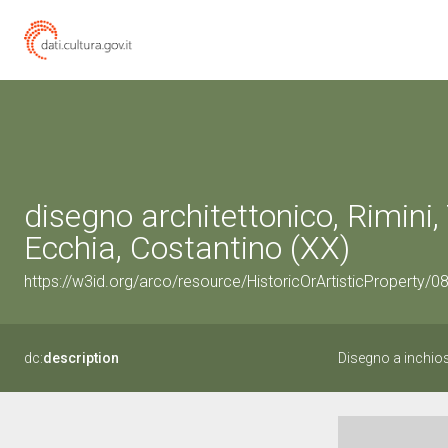
disegno architettonico, Rimini
Ecchia, Costantino (XX)
https://w3id.org/arco/resource/HistoricOrArtisticPropert
dc:
description
Disegno a inchios