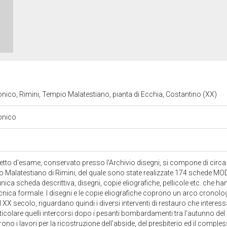
onico, Rimini, Tempio Malatestiano, pianta di Ecchia, Costantino (XX)
tonico
getto d'esame, conservato presso l'Archivio disegni, si compone di circ
o Malatestiano di Rimini, del quale sono state realizzate 174 schede MOD
unica scheda descrittiva, disegni, copie eliografiche, pellicole etc. che h
cnica formale. I disegni e le copie eliografiche coprono un arco cronolog
X secolo, riguardano quindi i diversi interventi di restauro che interess
icolare quelli intercorsi dopo i pesanti bombardamenti tra l'autunno del 
iarono i lavori per la ricostruzione dell'abside, del presbiterio ed il comp