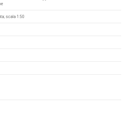
ame
nta; scala 1:50