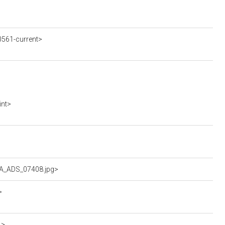
561-current>
int>
RA_ADS_07408.jpg>
>
1>