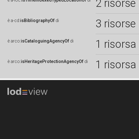
2 risorse
è
a-loc:
isTimeIndexedTypedLocationOf
di
3 risorse
è
a-cd:
isBibliographyOf
di
1 risorsa
è
arco:
isCataloguingAgencyOf
di
1 risorsa
è
arco:
isHeritageProtectionAgencyOf
di