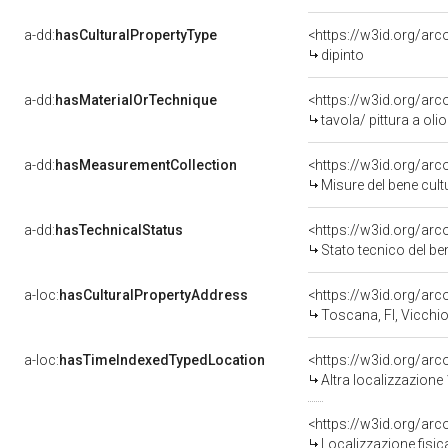
a-dd:
hasCulturalPropertyType
<https://w3id.org/a
dipinto
a-dd:
hasMaterialOrTechnique
<https://w3id.org/arc
tavola/ pittura a olio
a-dd:
hasMeasurementCollection
<https://w3id.org/ar
Misure del bene cul
a-dd:
hasTechnicalStatus
<https://w3id.org/ar
Stato tecnico del b
a-loc:
hasCulturalPropertyAddress
<https://w3id.org/a
Toscana, FI, Vicchi
a-loc:
hasTimeIndexedTypedLocation
<https://w3id.org/ar
Altra localizzazione
<https://w3id.org/ar
Localizzazione fisic