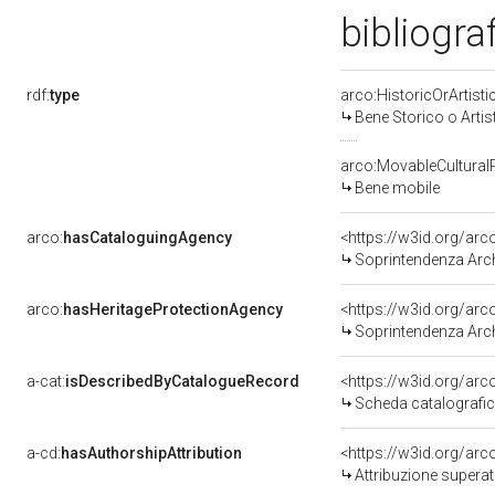
bibliogra
rdf:
type
arco:HistoricOrArtisti
Bene Storico o Artis
arco:MovableCultural
Bene mobile
arco:
hasCataloguingAgency
<https://w3id.org/a
Soprintendenza Archeolog
arco:
hasHeritageProtectionAgency
<https://w3id.org/a
Soprintendenza Archeol
a-cat:
isDescribedByCatalogueRecord
<https://w3id.org/a
Scheda catalografi
a-cd:
hasAuthorshipAttribution
<https://w3id.org/arc
Attribuzione superat