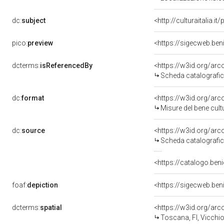
dc:
subject
<http://culturaitalia.
pico:
preview
<https://sigecweb.ben
dcterms:
isReferencedBy
<https://w3id.org/a
Scheda catalografi
dc:
format
<https://w3id.org/ar
Misure del bene cul
dc:
source
<https://w3id.org/a
Scheda catalografi
<https://catalogo.beni
foaf:
depiction
<https://sigecweb.ben
dcterms:
spatial
<https://w3id.org/a
Toscana, FI, Vicchi