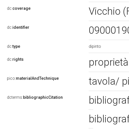
Vicchio (
dc:
coverage
0900019
dc:
identifier
dipinto
dc:
type
proprietà
dc:
rights
tavola/ p
pico:
materialAndTechnique
bibliogra
dcterms:
bibliographicCitation
bibliogra