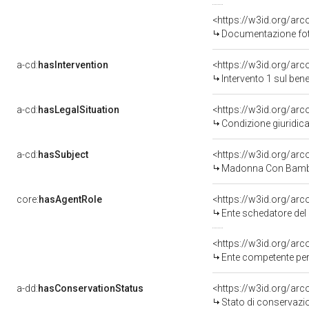
Documentazione foto
a-cd:
hasIntervention
<https://w3id.org/arc
Intervento 1 sul be
a-cd:
hasLegalSituation
Condizione giuridica
a-cd:
hasSubject
<https://w3id.org/ar
Madonna Con Bam
core:
hasAgentRole
<https://w3id.org/ar
Ente schedatore del bene 0900019
<https://w3id.org/ar
Ente competente per tutela del b
a-dd:
hasConservationStatus
<https://w3id.org/ar
Stato di conservazi