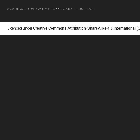
SCARICA LODVIEW PER PUBBLICARE I TUOI DATI
Licensed under
Creative Commons Attribution-ShareAlike 4.0 International
(C