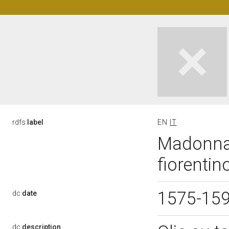
rdfs:
label
EN
IT
Madonna 
fiorentin
1575-15
dc:
date
dc:
description