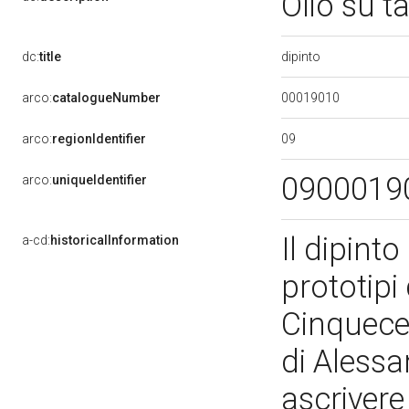
Olio su t
dipinto
dc:
title
00019010
arco:
catalogueNumber
09
arco:
regionIdentifier
0900019
arco:
uniqueIdentifier
Il dipint
a-cd:
historicalInformation
prototipi 
Cinquecen
di Alessa
ascrivere