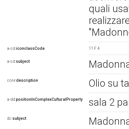
quali usa
realizzar
"Madonn
11 F 4
a-cd:
iconclassCode
Madonna
a-cd:
subject
Olio su t
core:
description
sala 2 pa
a-dd:
positionInComplexCulturalProperty
Madonna
dc:
subject