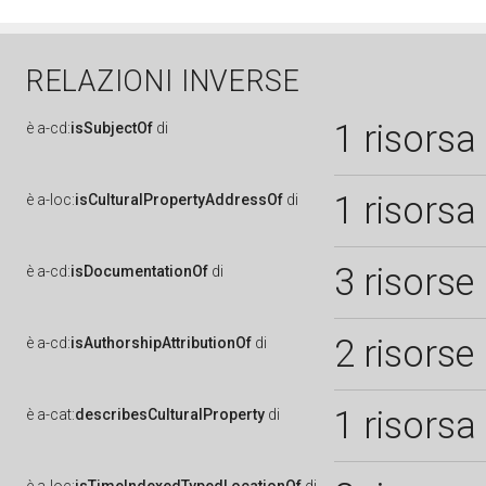
RELAZIONI INVERSE
1 risorsa
è
a-cd:
isSubjectOf
di
1 risorsa
è
a-loc:
isCulturalPropertyAddressOf
di
3 risorse
è
a-cd:
isDocumentationOf
di
2 risorse
è
a-cd:
isAuthorshipAttributionOf
di
1 risorsa
è
a-cat:
describesCulturalProperty
di