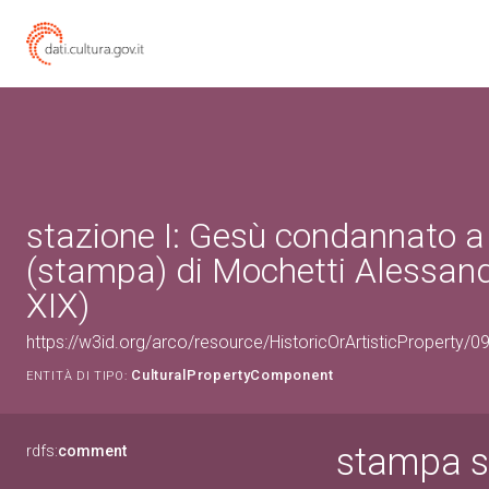
stazione I: Gesù condannato 
(stampa) di Mochetti Alessand
XIX)
https://w3id.org/arco/resource/HistoricOrArtisticProperty/
CulturalPropertyComponent
ENTITÀ DI TIPO:
stampa s
rdfs:
comment