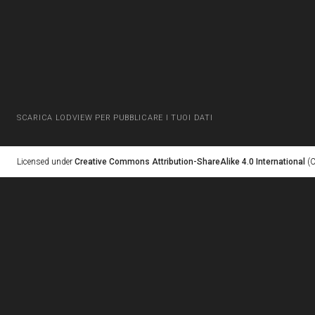
SCARICA LODVIEW PER PUBBLICARE I TUOI DATI
Licensed under
Creative Commons Attribution-ShareAlike 4.0 International
(C