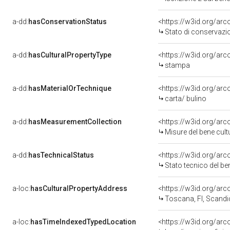
a-dd:
hasConservationStatus
<https://w3id.org/ar
Stato di conservazi
a-dd:
hasCulturalPropertyType
<https://w3id.org/a
stampa
a-dd:
hasMaterialOrTechnique
<https://w3id.org/arc
carta/ bulino
a-dd:
hasMeasurementCollection
<https://w3id.org/ar
Misure del bene cul
a-dd:
hasTechnicalStatus
<https://w3id.org/ar
Stato tecnico del b
a-loc:
hasCulturalPropertyAddress
<https://w3id.org/a
Toscana, FI, Scandi
a-loc:
hasTimeIndexedTypedLocation
<https://w3id.org/ar