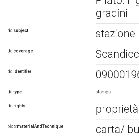
Pilato. Fi
gradini
stazione
dc:
subject
Scandicci
dc:
coverage
0900019
dc:
identifier
stampa
dc:
type
proprietà
dc:
rights
carta/ b
pico:
materialAndTechnique