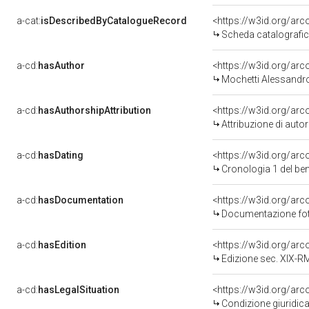
a-cat:
isDescribedByCatalogueRecord
<https://w3id.org/a
Scheda catalografi
a-cd:
hasAuthor
<https://w3id.org/a
Mochetti Alessandro
a-cd:
hasAuthorshipAttribution
<https://w3id.org/ar
Attribuzione di aut
a-cd:
hasDating
<https://w3id.org/ar
Cronologia 1 del b
a-cd:
hasDocumentation
Documentazione foto
a-cd:
hasEdition
<https://w3id.org/ar
Edizione sec. XIX-
a-cd:
hasLegalSituation
Condizione giuridica