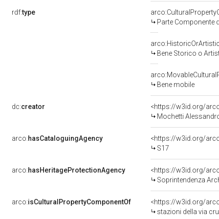
rdf:
type
arco:CulturalPropert
Parte Componente di
arco:HistoricOrArtisti
Bene Storico o Artis
arco:MovableCultural
Bene mobile
dc:
creator
<https://w3id.org/a
Mochetti Alessandro
arco:
hasCataloguingAgency
<https://w3id.org/a
S17
arco:
hasHeritageProtectionAgency
<https://w3id.org/a
Soprintendenza Archeol
arco:
isCulturalPropertyComponentOf
<https://w3id.org/ar
stazioni della via c