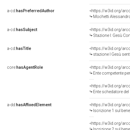
a-cd:
hasPreferredAuthor
<https://w3id.org/a
Mochetti Alessandro
a-cd:
hasSubject
<https://w3id.org/a
Stazione I: Gesù C
a-cd:
hasTitle
<https://w3id.org/arc
stazione I Gesù sen
core:
hasAgentRole
<https://w3id.org/ar
Ente competente per tutela del be
<https://w3id.org/ar
Ente schedatore del bene 
a-dd:
hasAffixedElement
<https://w3id.org/arc
Iscrizione 1 sul ben
<https://w3id.org/arc
Iscrizione 2 sul ben