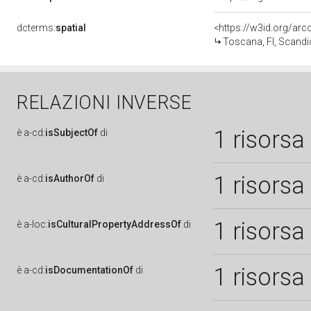
dcterms:
spatial
<https://w3id.org/a
Toscana, FI, Scandi
RELAZIONI INVERSE
1 risorsa
è
a-cd:
isSubjectOf
di
1 risorsa
è
a-cd:
isAuthorOf
di
1 risorsa
è
a-loc:
isCulturalPropertyAddressOf
di
1 risorsa
è
a-cd:
isDocumentationOf
di