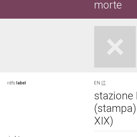
morte
rdfs:
label
EN
IT
stazione
(stampa) 
XIX)