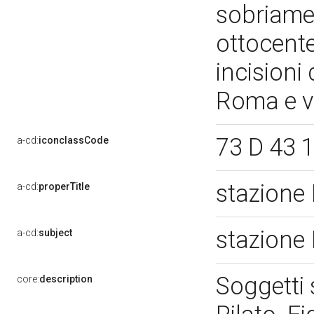
sobriame
ottocent
incisioni
Roma e v
73 D 43 1
a-cd:
iconclassCode
stazione
a-cd:
properTitle
stazione
a-cd:
subject
Soggetti 
core:
description