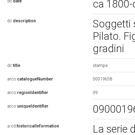
ca 1800-
dc:
date
Soggetti 
dc:
description
Pilato. Fi
gradini
stampa
dc:
title
00019658
arco:
catalogueNumber
09
arco:
regionIdentifier
0900019
arco:
uniqueIdentifier
La serie 
a-cd:
historicalInformation