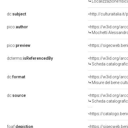
Localizzazione fisic
dc:
subject
<http://culturaitalia.
pico:
author
<https://w3id.org/a
Mochetti Alessandro
pico:
preview
<https://sigecweb.ben
dcterms:
isReferencedBy
<https://w3id.org/a
Scheda catalografi
dc:
format
<https://w3id.org/ar
Misure del bene cul
dc:
source
<https://w3id.org/a
Scheda catalografi
<https://catalogo.beni
foaf:
depiction
<https://sigecweb.ben