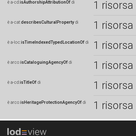
1 risorsa
è
a-cd:
isAuthorshipAttributionOf
di
1 risorsa
è
a-cat:
describesCulturalProperty
di
1 risorsa
è
a-loc:
isTimeIndexedTypedLocationOf
di
1 risorsa
è
arco:
isCataloguingAgencyOf
di
1 risorsa
è
a-cd:
isTitleOf
di
1 risorsa
è
arco:
isHeritageProtectionAgencyOf
di