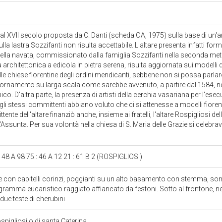
l XVII secolo proposta da C. Danti (scheda OA, 1975) sulla base di un'anali
 sulla lastra Sozzifanti non risulta accettabile. L'altare presenta infatti f
ella navata, commissionato dalla famiglia Sozzifanti nella seconda met
a architettonica a edicola in pietra serena, risulta aggiornata sui modelli d
le chiese fiorentine degli ordini mendicanti, sebbene non si possa parlare,
giornamento su larga scala come sarebbe avvenuto, a partire dal 1584, nell
. D'altra parte, la presenza di artisti della cerchia vasariana per l'esecu
gli stessi committenti abbiano voluto che ci si attenesse a modelli fiorentin
tente dell'altare finanziò anche, insieme ai fratelli, l'altare Rospigliosi 
l'Assunta. Per sua volontà nella chiesa di S. Maria delle Grazie si celebrav
: 48 A 98 75 : 46 A 12 21 : 61 B 2 (ROSPIGLIOSI)
 con capitelli corinzi, poggianti su un alto basamento con stemma, s
amma eucaristico raggiato affiancato da festoni. Sotto al frontone, negli
 due teste di cherubini
ospigliosi o di santa Caterina