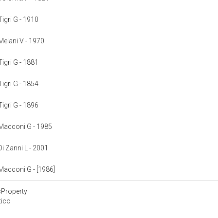
 Tigri G - 1910
 Melani V - 1970
 Tigri G - 1881
 Tigri G - 1854
 Tigri G - 1896
: Macconi G - 1985
 Di Zanni L - 2001
: Macconi G - [1986]
cProperty
tico