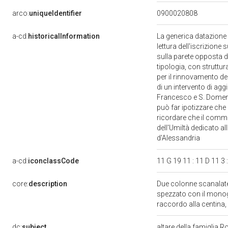
arco:
uniqueIdentifier
0900020808
a-cd:
historicalInformation
La generica datazione a
lettura dell'iscrizione
sulla parete opposta d
tipologia, con struttur
per il rinnovamento del
di un intervento di ag
Francesco e S. Domenico
può far ipotizzare che 
ricordare che il commit
dell'Umiltà dedicato al
d'Alessandria
a-cd:
iconclassCode
11 G 19 11 : 11 D 11 3 
core:
description
Due colonne scanalate
spezzato con il monogr
raccordo alla centina,
dc:
subject
altare della famiglia R