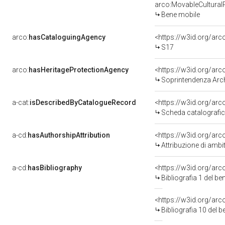
arco:MovableCultural
Bene mobile
arco:
hasCataloguingAgency
<https://w3id.org/a
S17
arco:
hasHeritageProtectionAgency
<https://w3id.org/a
Soprintendenza Arche
a-cat:
isDescribedByCatalogueRecord
<https://w3id.org/a
Scheda catalografi
a-cd:
hasAuthorshipAttribution
<https://w3id.org/arc
Attribuzione di ambi
a-cd:
hasBibliography
<https://w3id.org/ar
Bibliografia 1 del b
<https://w3id.org/ar
Bibliografia 10 del 