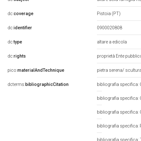
dc:
coverage
Pistoia (PT)
dc:
identifier
0900020808
dc:
type
altare a edicola
dc:
rights
proprietà Ente pubblico
pico:
materialAndTechnique
pietra serena/ scultur
dcterms:
bibliographicCitation
bibliografia specifica: 
bibliografia specifica:
bibliografia specifica: 
bibliografia specifica:
bibliografia specifica