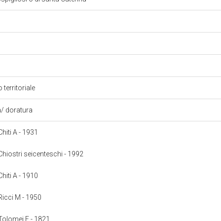
 territoriale
a/ doratura
Chiti A - 1931
 Chiostri seicenteschi - 1992
Chiti A - 1910
 Ricci M - 1950
: Tolomei F - 1821