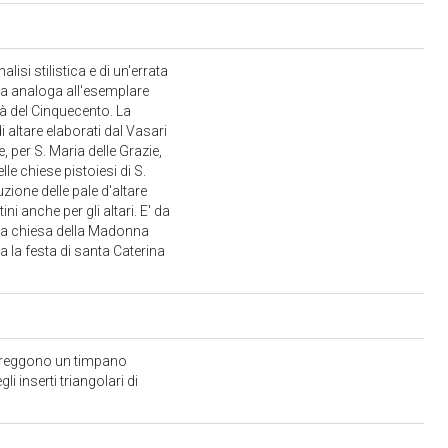
si stilistica e di un'errata
orma analoga all'esemplare
à del Cinquecento. La
i altare elaborati dal Vasari
 per S. Maria delle Grazie,
e chiese pistoiesi di S.
zione delle pale d'altare
i anche per gli altari. E' da
della chiesa della Madonna
a la festa di santa Caterina
orreggono un timpano
 inserti triangolari di