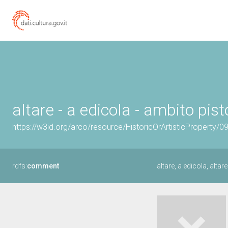
altare - a edicola - ambito pi
https://w3id.org/arco/resource/HistoricOrArtisticProperty/
rdfs:
comment
altare, a edicola, altar