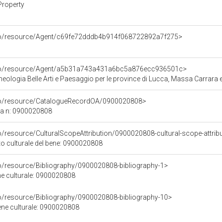
Property
rco/resource/Agent/c69fe72dddb4b914f068722892a7f275>
rco/resource/Agent/a5b31a743a431a6bc5a876ecc936501c>
ologia Belle Arti e Paesaggio per le province di Lucca, Massa Carrara e
rco/resource/CatalogueRecordOA/0900020808>
ca n: 0900020808
o/resource/CulturalScopeAttribution/0900020808-cultural-scope-attrib
to culturale del bene: 0900020808
co/resource/Bibliography/0900020808-bibliography-1>
ene culturale: 0900020808
co/resource/Bibliography/0900020808-bibliography-10>
bene culturale: 0900020808