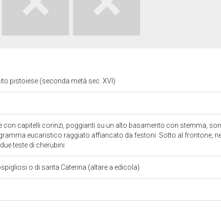
mbito pistoiese (seconda metà sec. XVI)
 con capitelli corinzi, poggianti su un alto basamento con stemma, s
amma eucaristico raggiato affiancato da festoni. Sotto al frontone, negli
 due teste di cherubini
ospigliosi o di santa Caterina (altare a edicola)