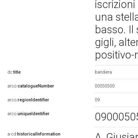
iscrizion
una stell
basso. Il
gigli, alt
positivo
bandiera
dc:
title
00050500
arco:
catalogueNumber
09
arco:
regionIdentifier
0900050
arco:
uniqueIdentifier
A. Giusian
a-cd:
historicalInformation