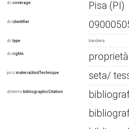
Pisa (PI)
dc:
coverage
0900050
dc:
identifier
bandiera
dc:
type
propriet
dc:
rights
seta/ te
pico:
materialAndTechnique
bibliogra
dcterms:
bibliographicCitation
bibliogra