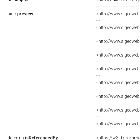
pico:
preview
dcterms:
isReferencedBy
<https://w3id.org/a