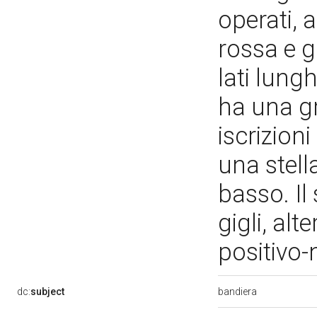
operati, a
rossa e gi
lati lungh
ha una g
iscrizion
una stell
basso. Il
gigli, alt
positivo
bandiera
dc:
subject