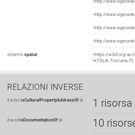
dcterms:
spatial
<https://w3id.org/a
ITALIA, Toscana, PI,
RELAZIONI INVERSE
1 risorsa
è
a-loc:
isCulturalPropertyAddressOf
di
10 risors
è
a-cd:
isDocumentationOf
di