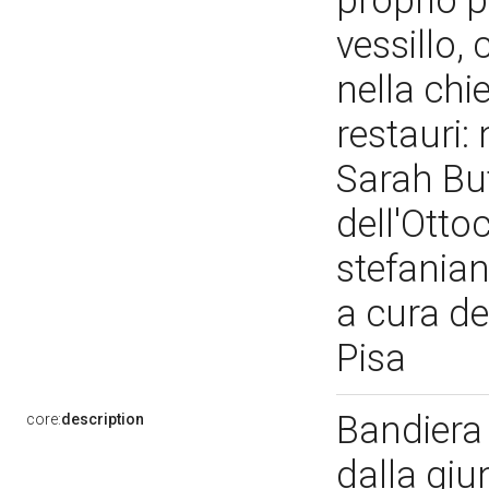
proprio p
vessillo,
nella chi
restauri:
Sarah But
dell'Otto
stefanian
a cura de
Pisa
Bandiera 
core:
description
dalla giu