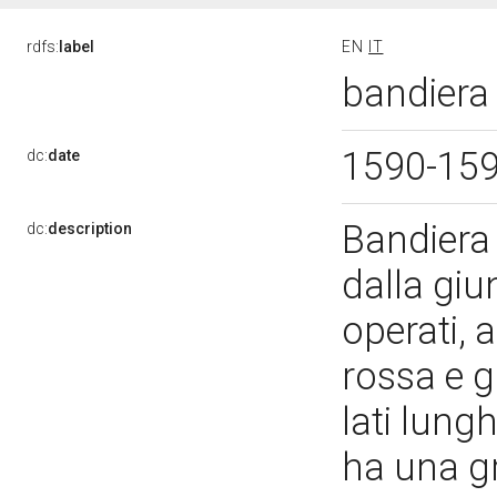
rdfs:
label
EN
IT
bandiera 
1590-15
dc:
date
Bandiera 
dc:
description
dalla giu
operati, a
rossa e gi
lati lungh
ha una g