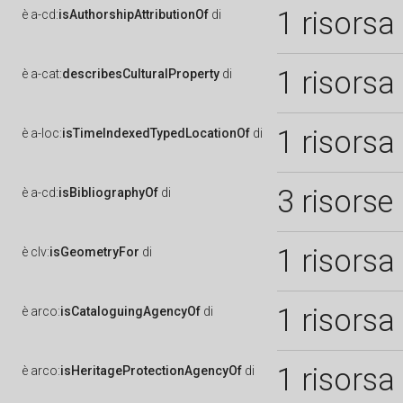
1 risorsa
è
a-cd:
isAuthorshipAttributionOf
di
1 risorsa
è
a-cat:
describesCulturalProperty
di
1 risorsa
è
a-loc:
isTimeIndexedTypedLocationOf
di
3 risorse
è
a-cd:
isBibliographyOf
di
1 risorsa
è
clv:
isGeometryFor
di
1 risorsa
è
arco:
isCataloguingAgencyOf
di
1 risorsa
è
arco:
isHeritageProtectionAgencyOf
di