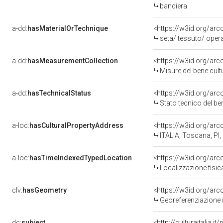
bandiera
a-dd:
hasMaterialOrTechnique
<https://w3id.org/arc
seta/ tessuto/ oper
a-dd:
hasMeasurementCollection
<https://w3id.org/ar
Misure del bene cul
a-dd:
hasTechnicalStatus
<https://w3id.org/ar
Stato tecnico del b
a-loc:
hasCulturalPropertyAddress
<https://w3id.org/a
ITALIA, Toscana, PI,
a-loc:
hasTimeIndexedTypedLocation
<https://w3id.org/ar
Localizzazione fisic
clv:
hasGeometry
<https://w3id.org/ar
Georeferenziazione 
dc:
subject
<http://culturaitalia.