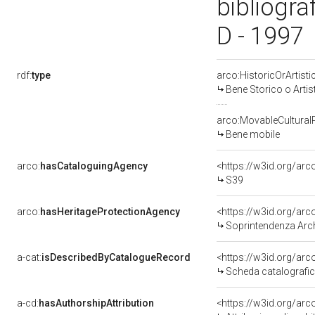
bibliogra
D - 1997
rdf:
type
arco:HistoricOrArtisti
Bene Storico o Artis
arco:MovableCultural
Bene mobile
arco:
hasCataloguingAgency
<https://w3id.org/a
S39
arco:
hasHeritageProtectionAgency
<https://w3id.org/a
Soprintendenza Arche
a-cat:
isDescribedByCatalogueRecord
<https://w3id.org/a
Scheda catalografi
a-cd:
hasAuthorshipAttribution
<https://w3id.org/arc