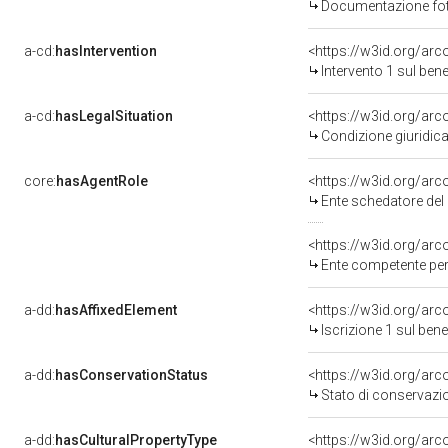
Documentazione foto
a-cd:
hasIntervention
<https://w3id.org/arc
Intervento 1 sul be
a-cd:
hasLegalSituation
<https://w3id.org/arc
Condizione giuridica
core:
hasAgentRole
<https://w3id.org/ar
Ente schedatore del bene 0900050500: Sop
<https://w3id.org/ar
Ente competente per tutela
a-dd:
hasAffixedElement
<https://w3id.org/arc
Iscrizione 1 sul be
a-dd:
hasConservationStatus
<https://w3id.org/ar
Stato di conservazi
a-dd:
hasCulturalPropertyType
<https://w3id.org/a