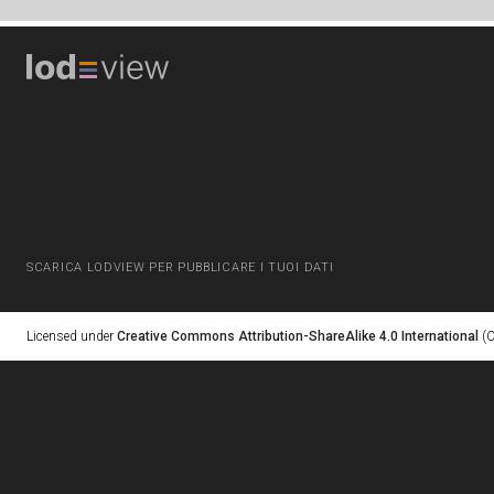
SCARICA LODVIEW PER PUBBLICARE I TUOI DATI
Licensed under
Creative Commons Attribution-ShareAlike 4.0 International
(C