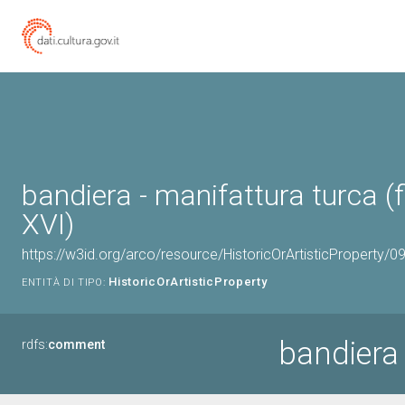
bandiera - manifattura turca (f
XVI)
https://w3id.org/arco/resource/HistoricOrArtisticProperty/
HistoricOrArtisticProperty
ENTITÀ DI TIPO:
bandiera
rdfs:
comment