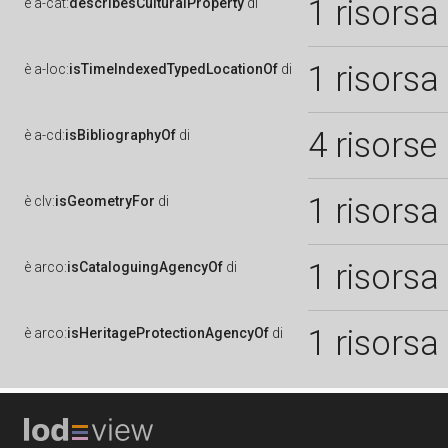
1 risorsa
è
a-cat:
describesCulturalProperty
di
1 risorsa
è
a-loc:
isTimeIndexedTypedLocationOf
di
4 risorse
è
a-cd:
isBibliographyOf
di
1 risorsa
è
clv:
isGeometryFor
di
1 risorsa
è
arco:
isCataloguingAgencyOf
di
1 risorsa
è
arco:
isHeritageProtectionAgencyOf
di