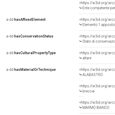
<https://w3id.org/ar
Ente competente per tutela
a-dd:
hasAffixedElement
<https://w3id.org/ar
Elemento 1 apposto
a-dd:
hasConservationStatus
<https://w3id.org/ar
Stato di conservazi
a-dd:
hasCulturalPropertyType
<https://w3id.org/a
altare
a-dd:
hasMaterialOrTechnique
<https://w3id.org/arc
ALABASTRO
<https://w3id.org/arc
breccia
<https://w3id.org/ar
MARMO BIANCO