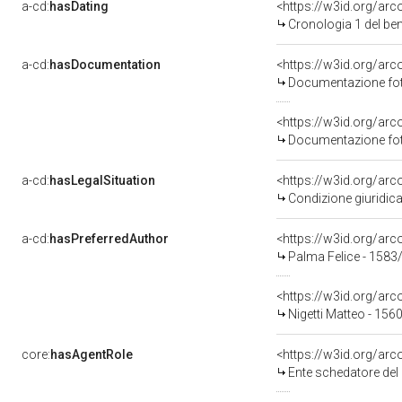
a-cd:
hasDating
<https://w3id.org/ar
Cronologia 1 del b
a-cd:
hasDocumentation
Documentazione foto
Documentazione foto
a-cd:
hasLegalSituation
<https://w3id.org/arc
Condizione giuridica
a-cd:
hasPreferredAuthor
<https://w3id.org/a
Palma Felice - 1583
<https://w3id.org/a
Nigetti Matteo - 156
core:
hasAgentRole
<https://w3id.org/ar
Ente schedatore del bene 0900052914: Sop