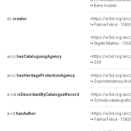
Bene mobile
dc:
creator
<https://w3id.org/a
Palma Felice - 1583
<https://w3id.org/a
Nigetti Matteo - 156
arco:
hasCataloguingAgency
<https://w3id.org/a
S39
arco:
hasHeritageProtectionAgency
<https://w3id.org/a
Soprintendenza Arche
a-cat:
isDescribedByCatalogueRecord
<https://w3id.org/a
Scheda catalografi
a-cd:
hasAuthor
<https://w3id.org/a
Palma Felice - 1583