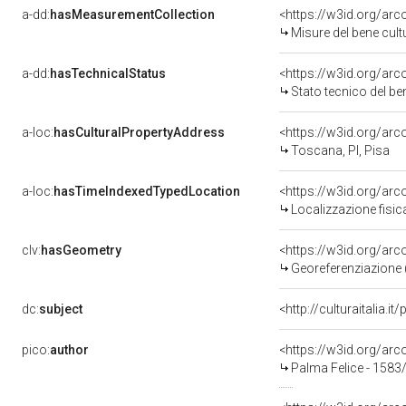
a-dd:
hasMeasurementCollection
<https://w3id.org/ar
Misure del bene cul
a-dd:
hasTechnicalStatus
<https://w3id.org/ar
Stato tecnico del b
a-loc:
hasCulturalPropertyAddress
<https://w3id.org/a
Toscana, PI, Pisa
a-loc:
hasTimeIndexedTypedLocation
<https://w3id.org/ar
Localizzazione fisic
clv:
hasGeometry
<https://w3id.org/ar
Georeferenziazione 
dc:
subject
<http://culturaitalia.
pico:
author
<https://w3id.org/a
Palma Felice - 1583