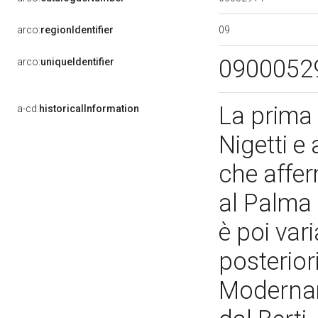
09
arco:
regionIdentifier
0900052
arco:
uniqueIdentifier
La prima n
a-cd:
historicalInformation
Nigetti e
che affer
al Palma 
è poi var
posterior
Modernam