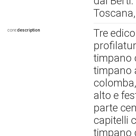
dal Berti
Toscana, 
Tre edico
core:
description
profilatu
timpano c
timpano 
colomba, t
alto e fes
parte cen
capitelli 
timpano c