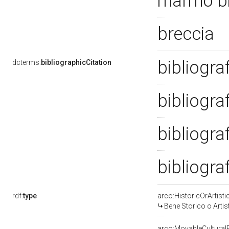
marmo b
breccia
bibliogra
dcterms:
bibliographicCitation
bibliograf
bibliogra
bibliogra
rdf:
type
arco:HistoricOrArtisti
Bene Storico o Artis
arco:MovableCultural