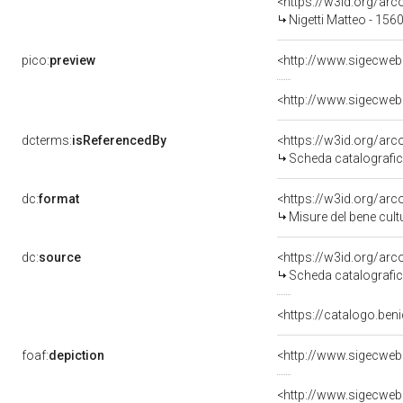
<https://w3id.org/a
Nigetti Matteo - 156
pico:
preview
dcterms:
isReferencedBy
<https://w3id.org/a
Scheda catalografi
dc:
format
<https://w3id.org/ar
Misure del bene cul
dc:
source
<https://w3id.org/a
Scheda catalografi
<https://catalogo.beni
foaf:
depiction