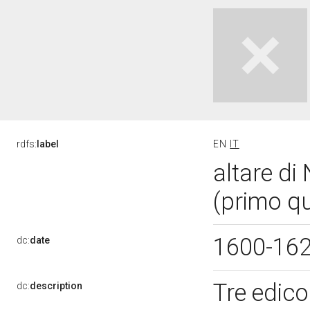
rdfs:
label
EN
IT
altare di
(primo qu
1600-16
dc:
date
Tre edico
dc:
description