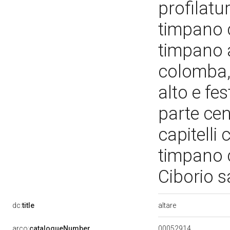
profilatu
timpano c
timpano 
colomba, t
alto e fes
parte cen
capitelli 
timpano c
Ciborio s
altare
dc:
title
00052914
arco:
catalogueNumber