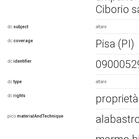
Ciborio s
altare
dc:
subject
Pisa (PI)
dc:
coverage
0900052
dc:
identifier
altare
dc:
type
propriet
dc:
rights
alabastr
pico:
materialAndTechnique