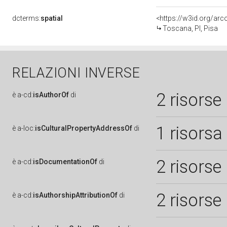
dcterms:
spatial
<https://w3id.org/a
Toscana, PI, Pisa
RELAZIONI INVERSE
2 risorse
è
a-cd:
isAuthorOf
di
1 risorsa
è
a-loc:
isCulturalPropertyAddressOf
di
2 risorse
è
a-cd:
isDocumentationOf
di
2 risorse
è
a-cd:
isAuthorshipAttributionOf
di