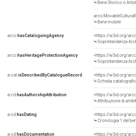
Bene Storico o Artis
arco:MovableCultural
Bene mobile
arco:
hasCataloguingAgency
<https://w3id.org/a
Soprintendenza Archeolog
arco:
hasHeritageProtectionAgency
<https://w3id.org/a
Soprintendenza Archeol
a-cat:
isDescribedByCatalogueRecord
<https://w3id.org/a
Scheda catalografi
a-cd:
hasAuthorshipAttribution
<https://w3id.org/arc
Attribuzione di ambi
a-cd:
hasDating
<https://w3id.org/ar
Cronologia 1 del b
a-cd:
hasDocumentation