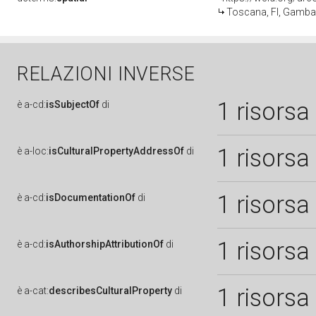
Toscana, FI, Gamba
RELAZIONI INVERSE
1 risorsa
è
a-cd:
isSubjectOf
di
1 risorsa
è
a-loc:
isCulturalPropertyAddressOf
di
1 risorsa
è
a-cd:
isDocumentationOf
di
1 risorsa
è
a-cd:
isAuthorshipAttributionOf
di
1 risorsa
è
a-cat:
describesCulturalProperty
di