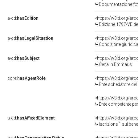
Documentazione foto
a-cd:
hasEdition
<https://w3id.org/ar
Edizione 1797-VE d
a-cd:
hasLegalSituation
Condizione giuridica
a-cd:
hasSubject
<https://w3id.org/a
Cena In Emmaus
core:
hasAgentRole
<https://w3id.org/ar
Ente schedatore del bene 0900071
<https://w3id.org/ar
Ente competente per tutela del b
a-dd:
hasAffixedElement
<https://w3id.org/arc
Iscrizione 1 sul be