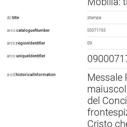
Mobilia: 
stampa
dc:
title
00071793
arco:
catalogueNumber
09
arco:
regionIdentifier
0900071
arco:
uniqueIdentifier
Messale 
a-cd:
historicalInformation
maiuscolo
del Conci
frontespi
Cristo ch