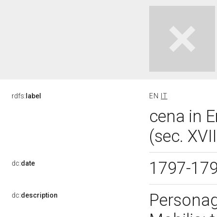
rdfs:
label
EN
IT
cena in 
(sec. XVII
1797-17
dc:
date
Personagg
dc:
description