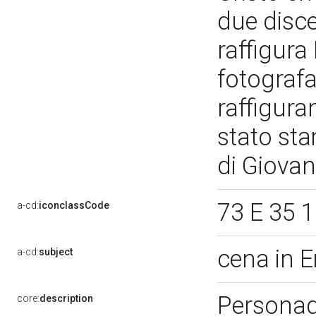
due disce
raffigura
fotografa
raffigura
stato sta
di Giova
73 E 35 
a-cd:
iconclassCode
cena in
a-cd:
subject
Personagg
core:
description