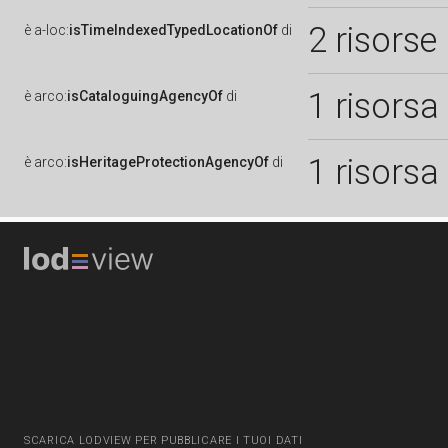
2 risorse
è
a-loc:
isTimeIndexedTypedLocationOf
di
1 risorsa
è
arco:
isCataloguingAgencyOf
di
1 risorsa
è
arco:
isHeritageProtectionAgencyOf
di
SCARICA LODVIEW PER PUBBLICARE I TUOI DATI