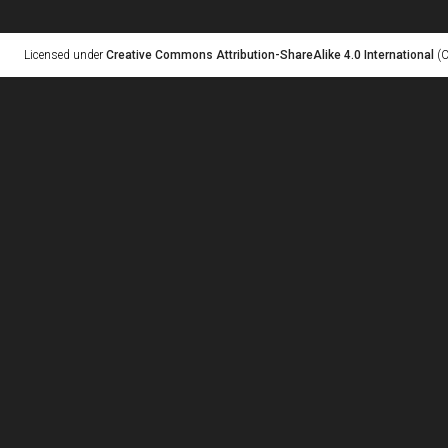
Licensed under
Creative Commons Attribution-ShareAlike 4.0 International
(C