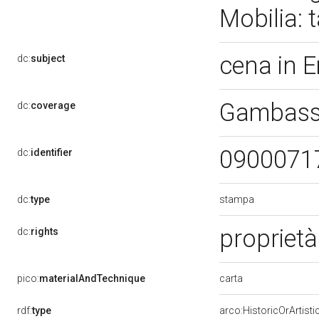
Mobilia: 
cena in
dc:
subject
Gambassi
dc:
coverage
0900071
dc:
identifier
stampa
dc:
type
proprietà
dc:
rights
carta
pico:
materialAndTechnique
rdf:
type
arco:HistoricOrArtisti