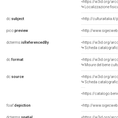
<https://w3id.org/ar
Localizzazione fisic
dc:
subject
<http://culturaitalia.
pico:
preview
<http://www.sigecweb
dcterms:
isReferencedBy
<https://w3id.org/a
Scheda catalografi
dc:
format
<https://w3id.org/ar
Misure del bene cul
dc:
source
<https://w3id.org/a
Scheda catalografi
<https://catalogo.beni
foaf:
depiction
<http://www.sigecweb
dcterms:
spatial
<https://w3id.org/a