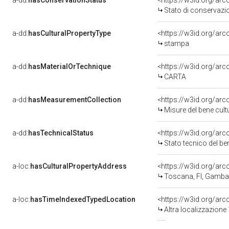
a-dd:
hasConservationStatus
<https://w3id.org/ar
Stato di conservazi
a-dd:
hasCulturalPropertyType
<https://w3id.org/a
stampa
a-dd:
hasMaterialOrTechnique
<https://w3id.org/arc
CARTA
a-dd:
hasMeasurementCollection
<https://w3id.org/ar
Misure del bene cul
a-dd:
hasTechnicalStatus
<https://w3id.org/ar
Stato tecnico del b
a-loc:
hasCulturalPropertyAddress
<https://w3id.org/a
Toscana, FI, Gamba
a-loc:
hasTimeIndexedTypedLocation
<https://w3id.org/ar
Altra localizzazione