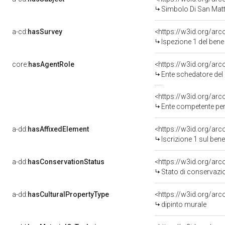
Simbolo Di San Mat
a-cd:
hasSurvey
<https://w3id.org/ar
Ispezione 1 del be
core:
hasAgentRole
<https://w3id.org/ar
Ente schedatore del 
<https://w3id.org/ar
Ente competente per 
a-dd:
hasAffixedElement
<https://w3id.org/arc
Iscrizione 1 sul be
a-dd:
hasConservationStatus
<https://w3id.org/ar
Stato di conservazi
a-dd:
hasCulturalPropertyType
<https://w3id.org/a
dipinto murale