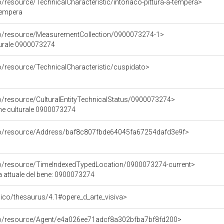
o/resource/TechnicalCharacteristic/intonaco-pittura-a-tempera>
 tempera
co/resource/MeasurementCollection/0900073274-1>
turale 0900073274
o/resource/TechnicalCharacteristic/cuspidato>
co/resource/CulturalEntityTechnicalStatus/0900073274>
ene culturale 0900073274
rco/resource/Address/baf8c807fbde64045fa67254dafd3e9f>
co/resource/TimeIndexedTypedLocation/0900073274-current>
a attuale del bene: 0900073274
it/pico/thesaurus/4.1#opere_d_arte_visiva>
rco/resource/Agent/e4a026ee71adcf8a302bfba7bf8fd200>