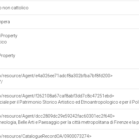
so non cattolico
empera
cProperty
tico
Property
rco/resource/Agent/e4a026ee71adcf8a302bfba7bf8fd200>
7/
rco/resource/Agent/f262108a67caf8abf3dd7c8c47251ebd>
ale per il Patrimonio Storico Artistico ed Etnoantropologico e per il Polo
rco/resource/Agent/dcc2809dc29e59242fac60301ec2f640>
ologia, Belle Arti e Paesaggio per la città metropolitana di Firenze e la 
rco/resource/CatalogueRecordOA/0900073274>