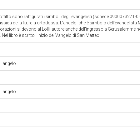
 soffitto sono raffigurati i simboli degli evangelisti (schede 09000732
lassica della liturgia ortodossa. L'angelo, che è simbolo dell'evangelista M
razioni si devono al Lolli, autore anche dell'ingresso a Gerusalemme ne
el libro è scritto l'inizio del Vangelo di San Matteo
o: angelo
o: angelo