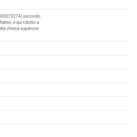
71-0900073274) secondo
atteo, è qui ridotto a
lla chiesa superiore