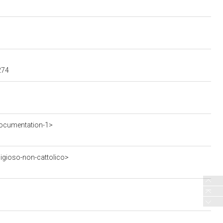
274
ocumentation-1>
ligioso-non-cattolico>