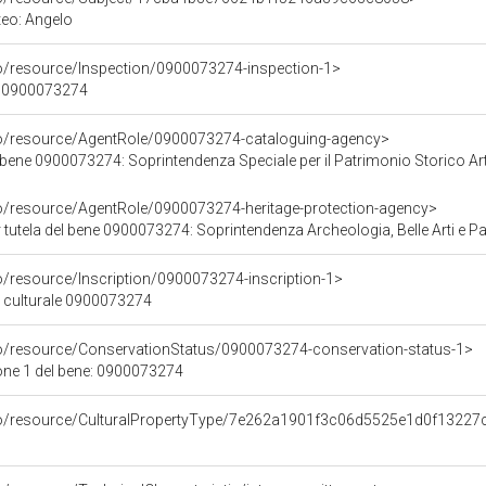
teo: Angelo
co/resource/Inspection/0900073274-inspection-1>
ne 0900073274
co/resource/AgentRole/0900073274-cataloguing-agency>
bene 0900073274: Soprintendenza Speciale per il Patrimonio Storico Artisti
co/resource/AgentRole/0900073274-heritage-protection-agency>
tutela del bene 0900073274: Soprintendenza Archeologia, Belle Arti e Paes
o/resource/Inscription/0900073274-inscription-1>
ne culturale 0900073274
co/resource/ConservationStatus/0900073274-conservation-status-1>
one 1 del bene: 0900073274
rco/resource/CulturalPropertyType/7e262a1901f3c06d5525e1d0f13227