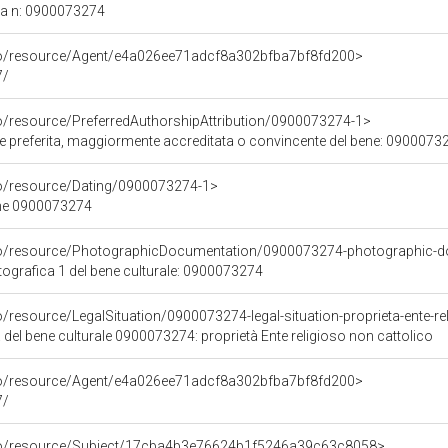
ca n: 0900073274
rco/resource/Agent/e4a026ee71adcf8a302bfba7bf8fd200>
7/
co/resource/PreferredAuthorshipAttribution/0900073274-1>
ore preferita, maggiormente accreditata o convincente del bene: 0900073
co/resource/Dating/0900073274-1>
ene 0900073274
rco/resource/PhotographicDocumentation/0900073274-photographic-d
grafica 1 del bene culturale: 0900073274
o/resource/LegalSituation/0900073274-legal-situation-proprieta-ente-re
 del bene culturale 0900073274: proprietà Ente religioso non cattolico
rco/resource/Agent/e4a026ee71adcf8a302bfba7bf8fd200>
7/
rco/resource/Subject/17cba4b3e76624b1f5246a39c63c8058>