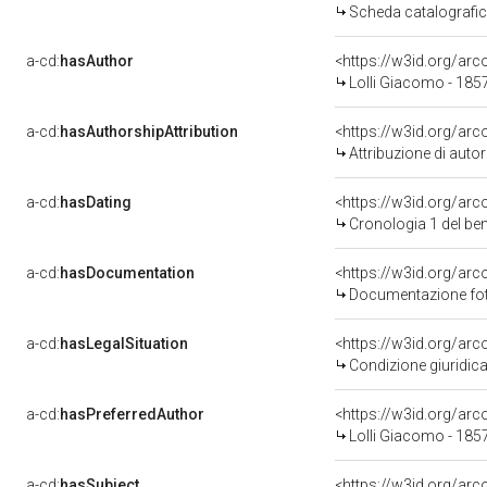
Scheda catalografi
a-cd:
hasAuthor
<https://w3id.org/a
Lolli Giacomo - 185
a-cd:
hasAuthorshipAttribution
<https://w3id.org/ar
Attribuzione di aut
a-cd:
hasDating
<https://w3id.org/ar
Cronologia 1 del b
a-cd:
hasDocumentation
<https://w3id.org/a
Documentazione foto
a-cd:
hasLegalSituation
<https://w3id.org/arc
Condizione giuridica
a-cd:
hasPreferredAuthor
<https://w3id.org/a
Lolli Giacomo - 185
a-cd:
hasSubject
<https://w3id.org/a