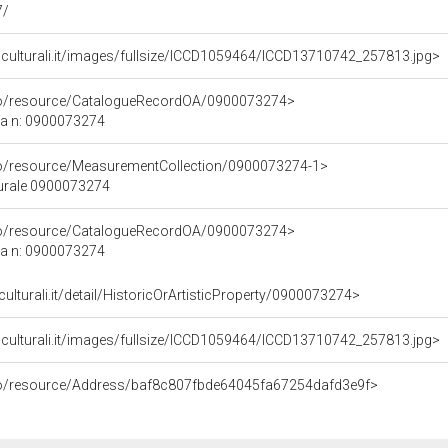
7/
iculturali.it/images/fullsize/ICCD1059464/ICCD13710742_257813.jpg>
rco/resource/CatalogueRecordOA/0900073274>
ca n: 0900073274
co/resource/MeasurementCollection/0900073274-1>
turale 0900073274
rco/resource/CatalogueRecordOA/0900073274>
ca n: 0900073274
culturali.it/detail/HistoricOrArtisticProperty/0900073274>
iculturali.it/images/fullsize/ICCD1059464/ICCD13710742_257813.jpg>
rco/resource/Address/baf8c807fbde64045fa67254dafd3e9f>