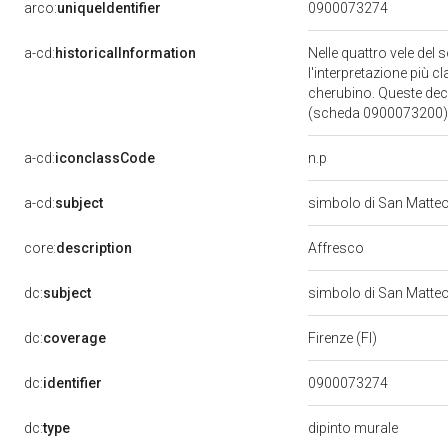
arco:
uniqueIdentifier
0900073274
a-cd:
historicalInformation
Nelle quattro vele del
l'interpretazione più c
cherubino. Queste deco
(scheda 0900073200). N
n.p
a-cd:
iconclassCode
a-cd:
subject
simbolo di San Matte
Affresco
core:
description
dc:
subject
simbolo di San Matte
dc:
coverage
Firenze (FI)
dc:
identifier
0900073274
dc:
type
dipinto murale