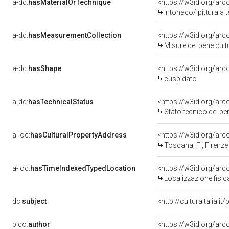
a-dd:
hasMaterialOrTechnique
<https://w3id.org/arc
intonaco/ pittura a
a-dd:
hasMeasurementCollection
<https://w3id.org/ar
Misure del bene cul
a-dd:
hasShape
<https://w3id.org/arc
cuspidato
a-dd:
hasTechnicalStatus
<https://w3id.org/ar
Stato tecnico del b
a-loc:
hasCulturalPropertyAddress
<https://w3id.org/a
Toscana, FI, Firenze
a-loc:
hasTimeIndexedTypedLocation
<https://w3id.org/ar
Localizzazione fisic
dc:
subject
<http://culturaitalia.
pico:
author
<https://w3id.org/a