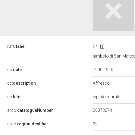
rdfs:
label
EN
IT
simbolo di San Matteo:
dc:
date
1900-1910
Affresco
dc:
description
dc:
title
dipinto murale
00073274
arco:
catalogueNumber
09
arco:
regionIdentifier