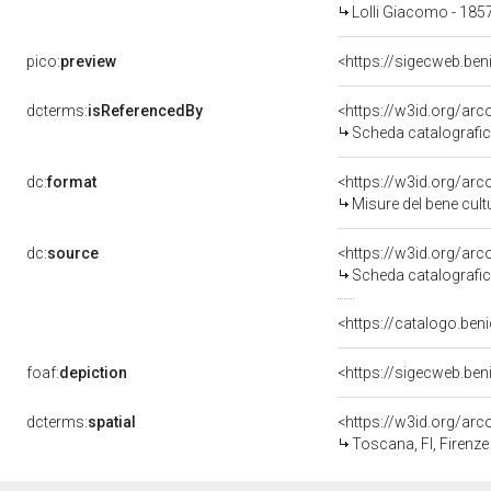
Lolli Giacomo - 185
pico:
preview
<https://sigecweb.ben
dcterms:
isReferencedBy
<https://w3id.org/a
Scheda catalografi
dc:
format
<https://w3id.org/ar
Misure del bene cul
dc:
source
<https://w3id.org/a
Scheda catalografi
<https://catalogo.beni
foaf:
depiction
<https://sigecweb.ben
dcterms:
spatial
<https://w3id.org/a
Toscana, FI, Firenze