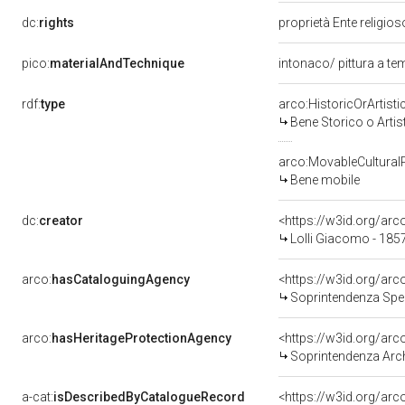
dc:
rights
proprietà Ente religio
pico:
materialAndTechnique
intonaco/ pittura a t
rdf:
type
arco:HistoricOrArtisti
Bene Storico o Artis
arco:MovableCultural
Bene mobile
dc:
creator
<https://w3id.org/a
Lolli Giacomo - 185
arco:
hasCataloguingAgency
<https://w3id.org/a
Soprintendenza Speci
arco:
hasHeritageProtectionAgency
<https://w3id.org/a
Soprintendenza Arche
a-cat:
isDescribedByCatalogueRecord
<https://w3id.org/a