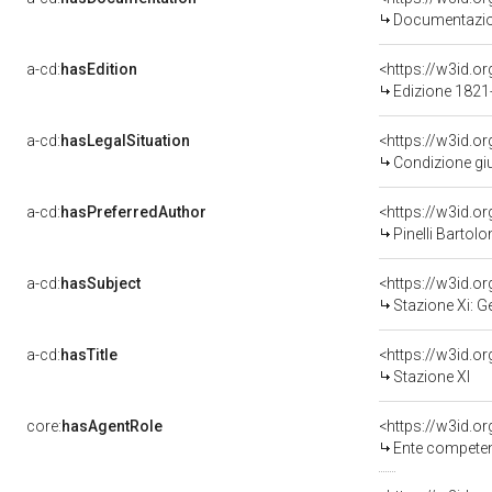
Documentazion
a-cd:
hasEdition
<https://w3id.
Edizione 182
a-cd:
hasLegalSituation
Condizione giu
a-cd:
hasPreferredAuthor
<https://w3id.
Pinelli Bartolo
a-cd:
hasSubject
<https://w3id.
Stazione Xi: G
a-cd:
hasTitle
<https://w3id.o
Stazione XI
core:
hasAgentRole
<https://w3id.o
Ente competente per tute