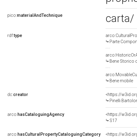
carta/
pico:
materialAndTechnique
rdf:
type
arco:CulturalP
Parte Compone
arco:HistoricOrA
Bene Storico o
arco:MovableCul
Bene mobile
dc:
creator
<https://w3id.
Pinelli Bartolo
arco:
hasCataloguingAgency
<https://w3id.
S17
arco:
hasCulturalPropertyCataloguingCategory
<https://w3id.o