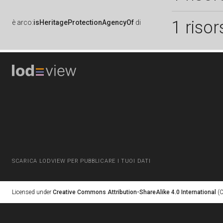
1 risor
è
arco:
isHeritageProtectionAgencyOf
di
SCARICA LODVIEW PER PUBBLICARE I TUOI DATI
Licensed under
Creative Commons Attribution-ShareAlike 4.0 International
(C