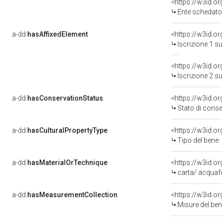
<https://w3id.
Ente schedatore del
a-dd:
hasAffixedElement
<https://w3id.o
Iscrizione 1 s
<https://w3id.o
Iscrizione 2 s
a-dd:
hasConservationStatus
<https://w3id.o
Stato di cons
a-dd:
hasCulturalPropertyType
<https://w3id.
Tipo del bene
a-dd:
hasMaterialOrTechnique
<https://w3id.o
carta/ acquaf
a-dd:
hasMeasurementCollection
<https://w3id.
Misure del be