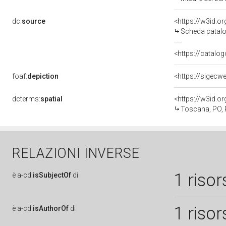
dc:
source
<https://w3id.
Scheda catalo
<https://catalog
foaf:
depiction
<https://sigecw
dcterms:
spatial
<https://w3id.
Toscana, PO, 
RELAZIONI INVERSE
1 risor
è
a-cd:
isSubjectOf
di
1 risor
è
a-cd:
isAuthorOf
di