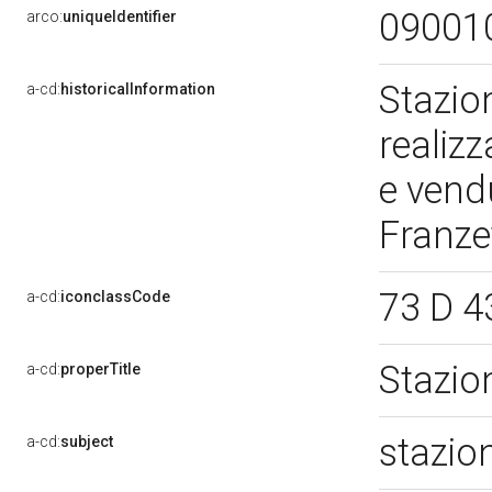
09001
arco:
uniqueIdentifier
Stazio
a-cd:
historicalInformation
realiz
e vend
Franze
73 D 4
a-cd:
iconclassCode
Stazio
a-cd:
properTitle
stazio
a-cd:
subject