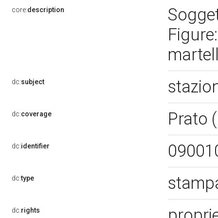
Soggett
core:
description
Figure:
martel
stazio
dc:
subject
Prato 
dc:
coverage
09001
dc:
identifier
stampa
dc:
type
proprie
dc:
rights