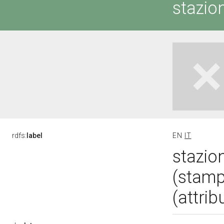
stazio
rdfs:
label
EN
IT
stazio
(stampa
(attrib