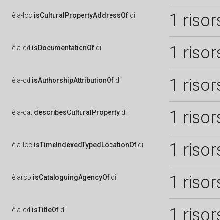
1 risor
è
a-loc:
isCulturalPropertyAddressOf
di
1 risor
è
a-cd:
isDocumentationOf
di
1 risor
è
a-cd:
isAuthorshipAttributionOf
di
1 risor
è
a-cat:
describesCulturalProperty
di
1 risor
è
a-loc:
isTimeIndexedTypedLocationOf
di
1 risor
è
arco:
isCataloguingAgencyOf
di
1 risor
è
a-cd:
isTitleOf
di