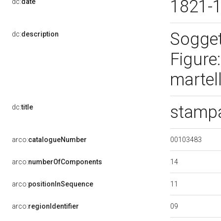
1821-
dc:
date
Soggett
dc:
description
Figure:
martel
stampa
dc:
title
00103483
arco:
catalogueNumber
14
arco:
numberOfComponents
11
arco:
positionInSequence
09
arco:
regionIdentifier