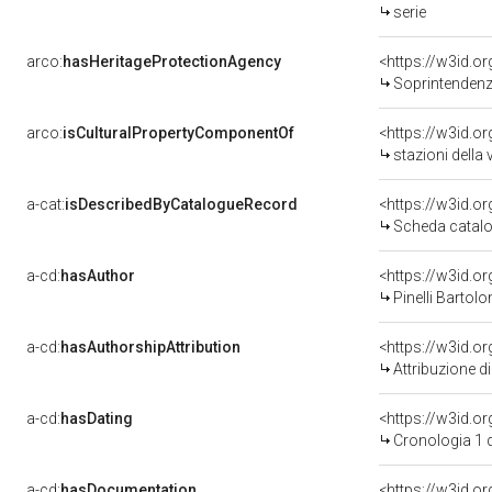
serie
arco:
hasHeritageProtectionAgency
<https://w3id.
Soprintendenza Ar
arco:
isCulturalPropertyComponentOf
<https://w3id.o
stazioni della 
a-cat:
isDescribedByCatalogueRecord
<https://w3id.
Scheda catalo
a-cd:
hasAuthor
<https://w3id.
Pinelli Bartolo
a-cd:
hasAuthorshipAttribution
<https://w3id.o
Attribuzione d
a-cd:
hasDating
<https://w3id.
Cronologia 1 
a-cd:
hasDocumentation