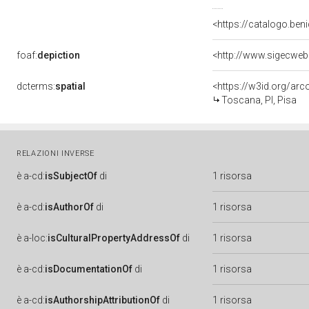
<https://catalogo.beni
foaf:
depiction
<http://www.sigecweb
dcterms:
spatial
<https://w3id.org/a
Toscana, PI, Pisa
RELAZIONI INVERSE
è
a-cd:
isSubjectOf
di
1 risorsa
è
a-cd:
isAuthorOf
di
1 risorsa
è
a-loc:
isCulturalPropertyAddressOf
di
1 risorsa
è
a-cd:
isDocumentationOf
di
1 risorsa
è
a-cd:
isAuthorshipAttributionOf
di
1 risorsa