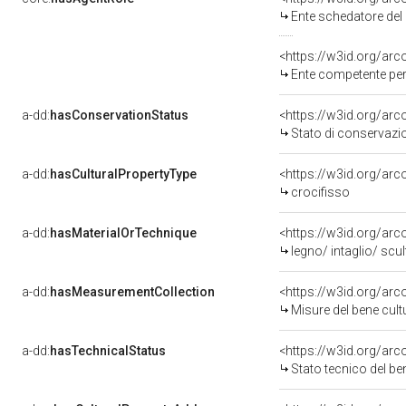
Ente schedatore del bene 
<https://w3id.org/ar
Ente competente per 
a-dd:
hasConservationStatus
<https://w3id.org/ar
Stato di conservazi
a-dd:
hasCulturalPropertyType
<https://w3id.org/a
crocifisso
a-dd:
hasMaterialOrTechnique
<https://w3id.org/arc
legno/ intaglio/ scu
a-dd:
hasMeasurementCollection
<https://w3id.org/ar
Misure del bene cul
a-dd:
hasTechnicalStatus
<https://w3id.org/ar
Stato tecnico del b