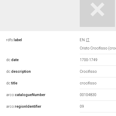
rdfs:
label
EN
IT
Cristo Crocifisso (cro
dc:
date
1700-1749
dc:
description
Crocifisso
dc:
title
crocifisso
00104830
arco:
catalogueNumber
09
arco:
regionIdentifier