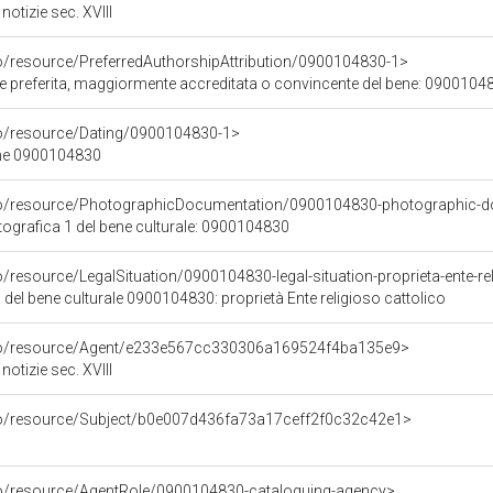
otizie sec. XVIII
co/resource/PreferredAuthorshipAttribution/0900104830-1>
ore preferita, maggiormente accreditata o convincente del bene: 0900104
co/resource/Dating/0900104830-1>
ene 0900104830
rco/resource/PhotographicDocumentation/0900104830-photographic-d
grafica 1 del bene culturale: 0900104830
o/resource/LegalSituation/0900104830-legal-situation-proprieta-ente-re
 del bene culturale 0900104830: proprietà Ente religioso cattolico
rco/resource/Agent/e233e567cc330306a169524f4ba135e9>
otizie sec. XVIII
rco/resource/Subject/b0e007d436fa73a17ceff2f0c32c42e1>
co/resource/AgentRole/0900104830-cataloguing-agency>