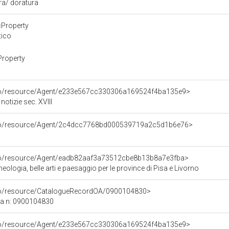
ura/ doratura
cProperty
tico
Property
rco/resource/Agent/e233e567cc330306a169524f4ba135e9>
otizie sec. XVIII
rco/resource/Agent/2c4dcc7768bd000539719a2c5d1b6e76>
rco/resource/Agent/eadb82aaf3a73512cbe8b13b8a7e3fba>
ologia, belle arti e paesaggio per le province di Pisa e Livorno
rco/resource/CatalogueRecordOA/0900104830>
ca n: 0900104830
rco/resource/Agent/e233e567cc330306a169524f4ba135e9>