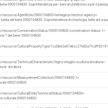
0900104830: Soprintendenza per i beni architettonici e per il paesaggio, per il patrimonio
co/resource/AgentRole/0900104830-heritage-protection-agency>
tutela del bene 0900104830: Soprintendenza Archeologia, belle arti e pae
co/resource/ConservationStatus/0900104830-conservation-status-1>
one 1 del bene: 0900104830
rco/resource/CulturalPropertyType/1cd3b65e97ebcc27682a7fcdff3519
o/resource/TechnicalCharacteristic/legno-intaglio-scultura-doratura>
ltura/ doratura
co/resource/MeasurementCollection/0900104830-1>
turale 0900104830
co/resource/CulturalEntityTechnicalStatus/0900104830>
ene culturale 0900104830