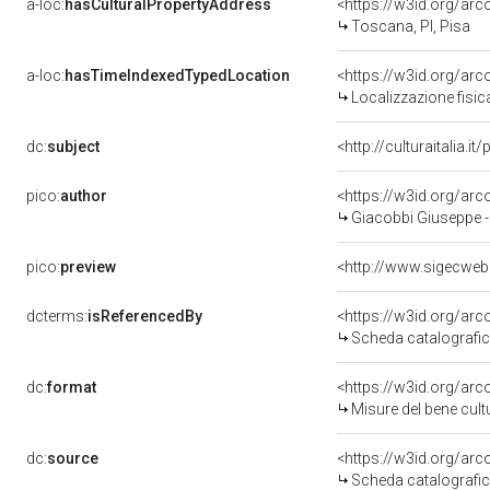
a-loc:
hasCulturalPropertyAddress
<https://w3id.org/a
Toscana, PI, Pisa
a-loc:
hasTimeIndexedTypedLocation
<https://w3id.org/ar
Localizzazione fisic
dc:
subject
<http://culturaitalia.
pico:
author
<https://w3id.org/a
Giacobbi Giuseppe - n
pico:
preview
<http://www.sigecweb
dcterms:
isReferencedBy
<https://w3id.org/a
Scheda catalografi
dc:
format
<https://w3id.org/ar
Misure del bene cul
dc:
source
<https://w3id.org/a
Scheda catalografi