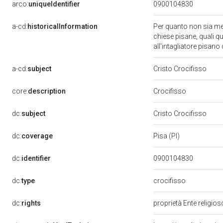
arco:
uniqueIdentifier
0900104830
a-cd:
historicalInformation
Per quanto non sia menz
chiese pisane, quali qu
all'intagliatore pisan
a-cd:
subject
Cristo Crocifisso
core:
description
Crocifisso
dc:
subject
Cristo Crocifisso
dc:
coverage
Pisa (PI)
dc:
identifier
0900104830
dc:
type
crocifisso
dc:
rights
proprietà Ente religio