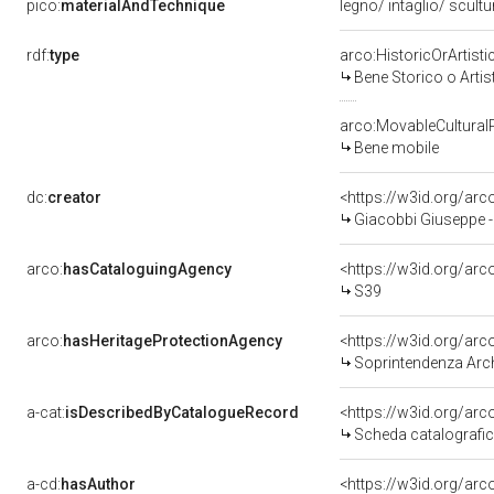
pico:
materialAndTechnique
legno/ intaglio/ scult
rdf:
type
arco:HistoricOrArtisti
Bene Storico o Artis
arco:MovableCultural
Bene mobile
dc:
creator
<https://w3id.org/a
Giacobbi Giuseppe - n
arco:
hasCataloguingAgency
<https://w3id.org/a
S39
arco:
hasHeritageProtectionAgency
<https://w3id.org/a
Soprintendenza Arche
a-cat:
isDescribedByCatalogueRecord
<https://w3id.org/a
Scheda catalografi
a-cd:
hasAuthor
<https://w3id.org/a