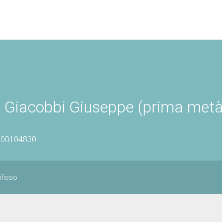
 di Giacobbi Giuseppe (prima metà
0900104830
ifisso