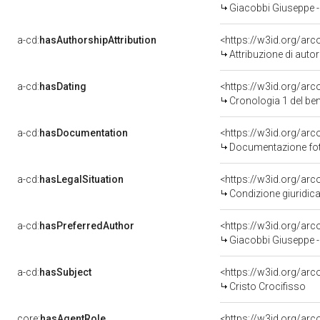
Giacobbi Giuseppe - n
a-cd:
hasAuthorshipAttribution
<https://w3id.org/ar
Attribuzione di aut
a-cd:
hasDating
<https://w3id.org/ar
Cronologia 1 del b
a-cd:
hasDocumentation
<https://w3id.org/a
Documentazione foto
a-cd:
hasLegalSituation
<https://w3id.org/arc
Condizione giuridica
a-cd:
hasPreferredAuthor
<https://w3id.org/a
Giacobbi Giuseppe - n
a-cd:
hasSubject
<https://w3id.org/a
Cristo Crocifisso
core:
hasAgentRole
<https://w3id.org/ar