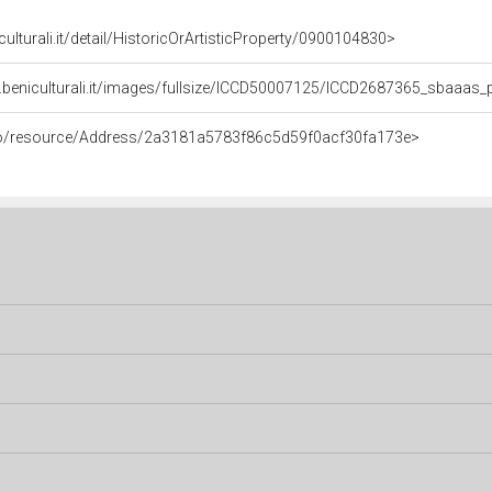
culturali.it/detail/HistoricOrArtisticProperty/0900104830>
.beniculturali.it/images/fullsize/ICCD50007125/ICCD2687365_sbaaas_
rco/resource/Address/2a3181a5783f86c5d59f0acf30fa173e>