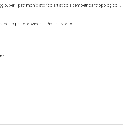
 storico artistico e demoetnoantropologico di Pisa, Livorno, Lucca e Massa Carrara
saggio per le province di Pisa e Livorno
16>