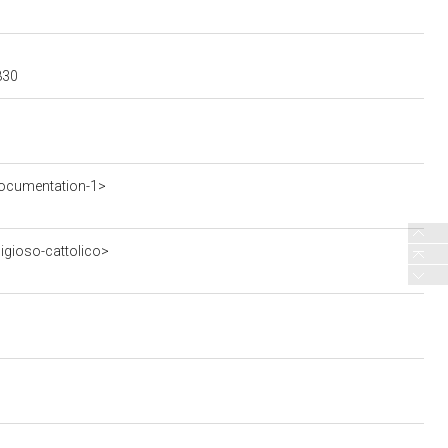
830
ocumentation-1>
ligioso-cattolico>