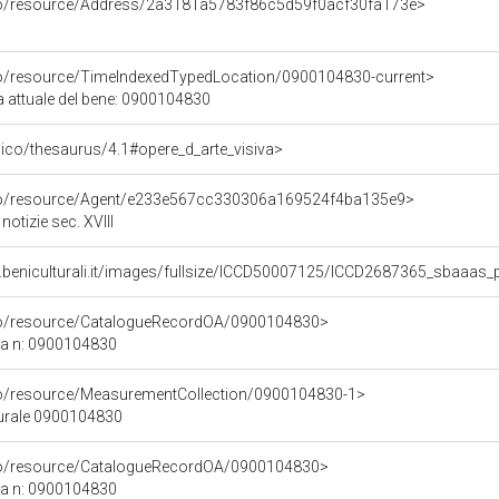
rco/resource/Address/2a3181a5783f86c5d59f0acf30fa173e>
co/resource/TimeIndexedTypedLocation/0900104830-current>
a attuale del bene: 0900104830
it/pico/thesaurus/4.1#opere_d_arte_visiva>
rco/resource/Agent/e233e567cc330306a169524f4ba135e9>
otizie sec. XVIII
.beniculturali.it/images/fullsize/ICCD50007125/ICCD2687365_sbaaas_
rco/resource/CatalogueRecordOA/0900104830>
ca n: 0900104830
co/resource/MeasurementCollection/0900104830-1>
turale 0900104830
rco/resource/CatalogueRecordOA/0900104830>
ca n: 0900104830