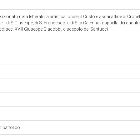
ionato nella letteratura artistica locale, il Cristo è assai affine ai Crocef
elli di S.Giuseppe, di S. Francesco, e di S.ta Caterina (cappella dei caduti
o del sec. XVIII Giuseppe Giacobbi, discepolo del Santucci
so cattolico