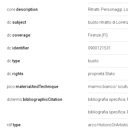
core:
description
Ritratti. Personaggi: L
dc:
subject
busto ritratto di Loren
dc:
coverage
Firenze (FI)
dc:
identifier
0900121531
busto
dc:
type
dc:
rights
proprietà Stato
pico:
materialAndTechnique
marmo bianco/ scult
dcterms:
bibliographicCitation
bibliografia specifica:
bibliografia specifica:
rdf:
type
arco:HistoricOrArtisti