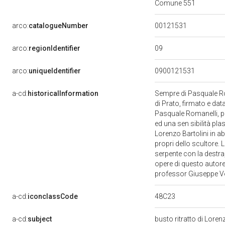
Comune 551
00121531
arco:
catalogueNumber
09
arco:
regionIdentifier
arco:
uniqueIdentifier
0900121531
a-cd:
historicalInformation
Sempre di Pasquale Rom
di Prato, firmato e da
Pasquale Romanelli, pr
ed una sen sibilità pl
Lorenzo Bartolini in ab
propri dello scultore.
serpente con la destra,
opere di questo autore.
professor Giuseppe Vol
48C23
a-cd:
iconclassCode
a-cd:
subject
busto ritratto di Loren