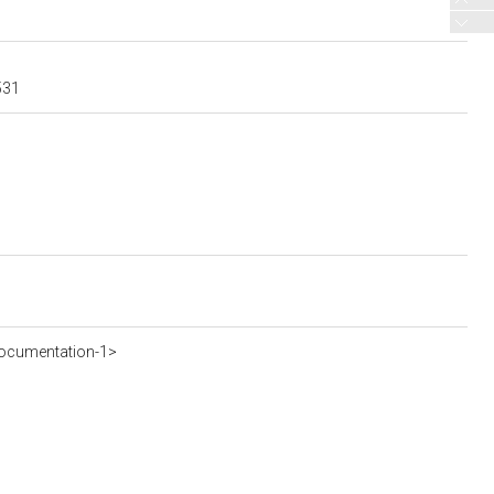
531
ocumentation-1>