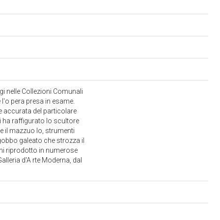
gi nelle Collezioni Comunali
 l'o pera presa in esame.
 accurata del particolare
 ha raffigurato lo scultore
 e il mazzuo lo, strumenti
 gobbo galeato che strozza il
lini riprodotto in numerose
alleria d'A rte Moderna, dal