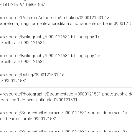
 - 1812-1819/ 1886-1887
co/resource/PreferredAuthorshipAttribution/0900121531-1>
ore preferita, maggiormente accreditata o convincente del bene: 0900121
co/resource/Bibliography/0900121531-bibliography-1>
ene culturale: 0900121531
co/resource/Bibliography/0900121531-bibliography-2>
ene culturale: 0900121531
co/resource/Dating/0900121531-1>
ene 0900121531
rco/resource/PhotographicDocumentation/0900121531-photographic-d
grafica 1 del bene culturale: 0900121531
rco/resource/SourceAndDocument/0900121531-source-document-1>
 del bene culturale: 0900121531
rco/resource/SourceAndDocument/0900121531-source-document-2>