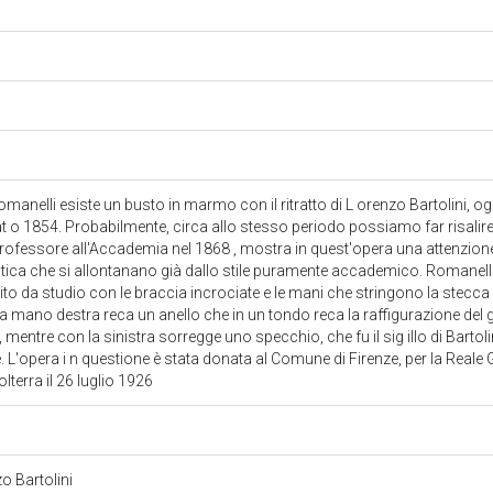
anelli esiste un busto in marmo con il ritratto di L orenzo Bartolini, og
tat o 1854. Probabilmente, circa allo stesso periodo possiamo far risalire
ofessore all'Accademia nel 1868 , mostra in quest'opera una attenzione
astica che si allontanano già dallo stile puramente accademico. Romanelli
ito da studio con le braccia incrociate e le mani che stringono la stecca
 La mano destra reca un anello che in un tondo reca la raffigurazione del
 mentre con la sinistra sorregge uno specchio, che fu il sig illo di Barto
 L'opera i n questione è stata donata al Comune di Firenze, per la Reale G
terra il 26 luglio 1926
zo Bartolini