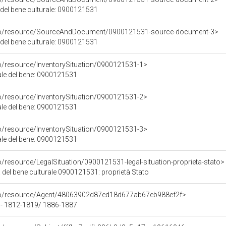
 del bene culturale: 0900121531
rco/resource/SourceAndDocument/0900121531-source-document-3>
 del bene culturale: 0900121531
co/resource/InventorySituation/0900121531-1>
iale del bene: 0900121531
co/resource/InventorySituation/0900121531-2>
iale del bene: 0900121531
co/resource/InventorySituation/0900121531-3>
iale del bene: 0900121531
o/resource/LegalSituation/0900121531-legal-situation-proprieta-stato>
 del bene culturale 0900121531: proprietà Stato
rco/resource/Agent/48063902d87ed18d677ab67eb988ef2f>
 - 1812-1819/ 1886-1887