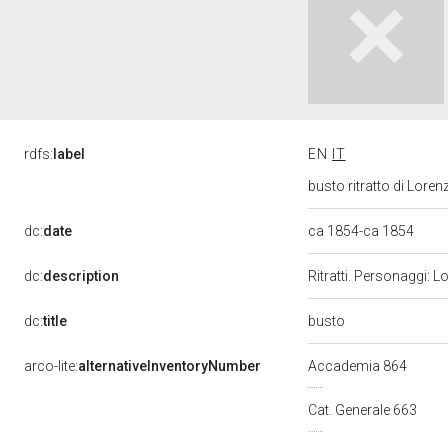
rdfs:
label
EN
IT
busto ritratto di Lore
dc:
date
ca 1854-ca 1854
dc:
description
Ritratti. Personaggi: L
busto
dc:
title
arco-lite:
alternativeInventoryNumber
Accademia 864
Cat. Generale 663