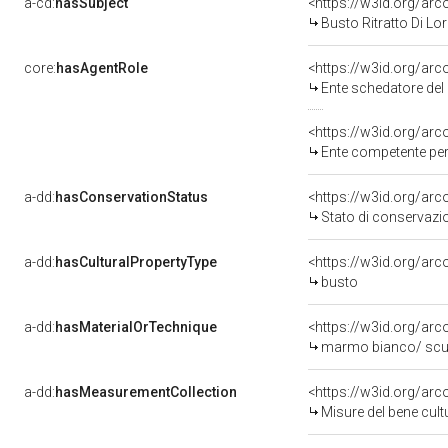
a-cd:
hasSubject
<https://w3id.org/a
Busto Ritratto Di Lo
core:
hasAgentRole
<https://w3id.org/ar
Ente schedatore del 
<https://w3id.org/ar
Ente competente per 
a-dd:
hasConservationStatus
<https://w3id.org/ar
Stato di conservazi
a-dd:
hasCulturalPropertyType
<https://w3id.org/a
busto
a-dd:
hasMaterialOrTechnique
<https://w3id.org/ar
marmo bianco/ scu
a-dd:
hasMeasurementCollection
<https://w3id.org/ar
Misure del bene cul