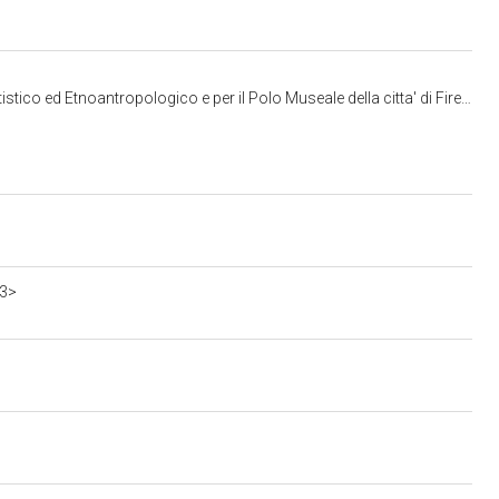
co ed Etnoantropologico e per il Polo Museale della citta' di Firenze
23>