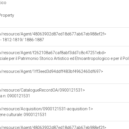
tico
Property
rco/resource/Agent/48063902d87ed18d677ab67eb988ef2f>
 - 1812-1819/ 1886-1887
rco/resource/Agent/f262108a67caf8abf3dd7c8c47251ebd>
ale per il Patrimonio Storico Artistico ed Etnoantropologico e per il Polo
rco/resource/Agent/1ff3eed3d94ddff483bf4962460df697>
rco/resource/CatalogueRecordOA/0900121531>
ca n: 0900121531
co/resource/Acquisition/0900121531-acquisition-1>
bene culturale: 0900121531
rco/resource/Agent/48063902d87ed18d677ab67eb988ef2f>