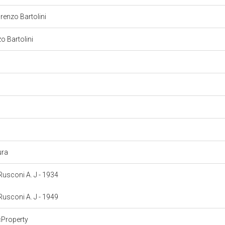
orenzo Bartolini
zo Bartolini
ura
 Rusconi A. J - 1934
 Rusconi A. J - 1949
cProperty