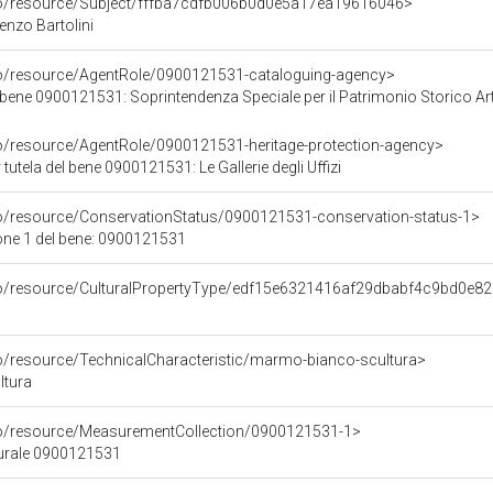
rco/resource/Subject/fffba7cdfb006b0d0e5a17ea19616046>
renzo Bartolini
co/resource/AgentRole/0900121531-cataloguing-agency>
bene 0900121531: Soprintendenza Speciale per il Patrimonio Storico Artisti
co/resource/AgentRole/0900121531-heritage-protection-agency>
tutela del bene 0900121531: Le Gallerie degli Uffizi
co/resource/ConservationStatus/0900121531-conservation-status-1>
one 1 del bene: 0900121531
rco/resource/CulturalPropertyType/edf15e6321416af29dbabf4c9bd0e8
co/resource/TechnicalCharacteristic/marmo-bianco-scultura>
ltura
co/resource/MeasurementCollection/0900121531-1>
turale 0900121531