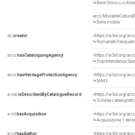
Bene Storico o Artis
arco:MovableCultural
Bene mobile
dc:
creator
<https://w3id.org/a
Romanelli Pasquale
arco:
hasCataloguingAgency
<https://w3id.org/a
Soprintendenza Speci
arco:
hasHeritageProtectionAgency
<https://w3id.org/a
M443
a-cat:
isDescribedByCatalogueRecord
<https://w3id.org/a
Scheda catalografi
a-cd:
hasAcquisition
<https://w3id.org/ar
Acquisizione 1 del 
a-cd:
hasAuthor
<https://w3id.org/a