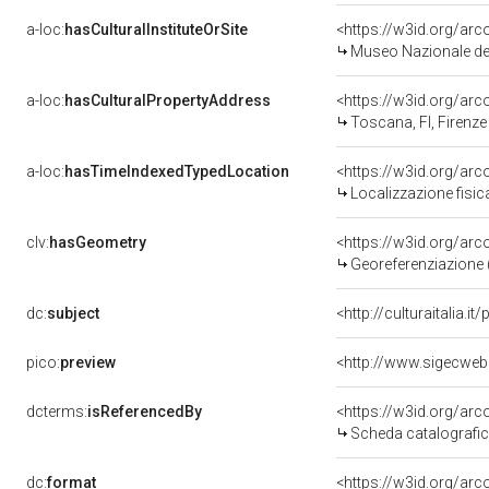
a-loc:
hasCulturalInstituteOrSite
<https://w3id.org/ar
Museo Nazionale del
a-loc:
hasCulturalPropertyAddress
<https://w3id.org/a
Toscana, FI, Firenze
a-loc:
hasTimeIndexedTypedLocation
<https://w3id.org/ar
Localizzazione fisic
clv:
hasGeometry
<https://w3id.org/ar
Georeferenziazione 
dc:
subject
<http://culturaitalia.
pico:
preview
<http://www.sigecweb
dcterms:
isReferencedBy
<https://w3id.org/a
Scheda catalografi
dc:
format
<https://w3id.org/ar