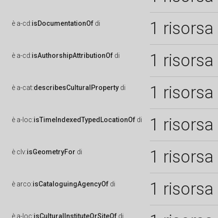
1 risorsa
è
a-cd:
isDocumentationOf
di
1 risorsa
è
a-cd:
isAuthorshipAttributionOf
di
1 risorsa
è
a-cat:
describesCulturalProperty
di
1 risorsa
è
a-loc:
isTimeIndexedTypedLocationOf
di
1 risorsa
è
clv:
isGeometryFor
di
1 risorsa
è
arco:
isCataloguingAgencyOf
di
è
a-loc:
isCulturalInstituteOrSiteOf
di