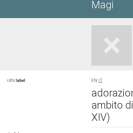
Magi
rdfs:
label
EN
IT
adorazion
ambito d
XIV)