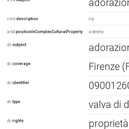
adorazio
n.p
core:
description
a destra
a-dd:
positionInComplexCulturalProperty
adorazio
dc:
subject
Firenze (
dc:
coverage
0900126
dc:
identifier
valva di d
dc:
type
propriet
dc:
rights