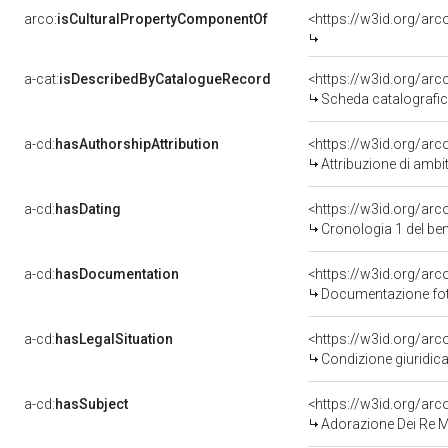
arco:
isCulturalPropertyComponentOf
<https://w3id.org/ar
a-cat:
isDescribedByCatalogueRecord
<https://w3id.org/a
Scheda catalografi
a-cd:
hasAuthorshipAttribution
<https://w3id.org/arc
Attribuzione di ambi
a-cd:
hasDating
<https://w3id.org/ar
Cronologia 1 del b
a-cd:
hasDocumentation
Documentazione foto
a-cd:
hasLegalSituation
<https://w3id.org/arc
Condizione giuridica
a-cd:
hasSubject
<https://w3id.org/a
Adorazione Dei Re 