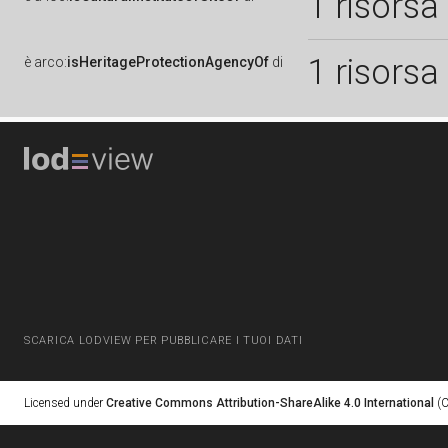
1 risorsa
1 risorsa
è
arco:
isHeritageProtectionAgencyOf
di
SCARICA LODVIEW PER PUBBLICARE I TUOI DATI
Licensed under
Creative Commons Attribution-ShareAlike 4.0 International
(C