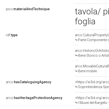
tavola/ p
pico:
materialAndTechnique
foglia
rdf:
type
arco:CulturalPropert
Parte Componente di
arco:HistoricOrArtisti
Bene Storico o Artis
arco:MovableCultural
Bene mobile
arco:
hasCataloguingAgency
<https://w3id.org/a
Soprintendenza Speciale p
arco:
hasHeritageProtectionAgency
<https://w3id.org/a
I Musei del Bargello