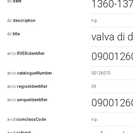
1360-13
dc:
date
n.p
dc:
description
valva di d
dc:
title
0900126
arco:
RVERidentifier
00126070
arco:
catalogueNumber
09
arco:
regionIdentifier
0900126
arco:
uniqueIdentifier
n.p
a-cd:
iconclassCode
a-cd:
subject