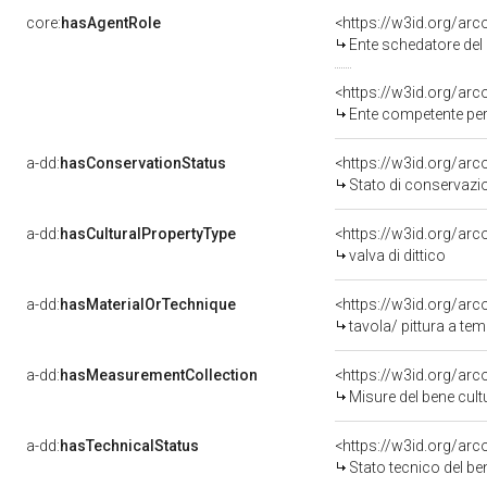
core:
hasAgentRole
<https://w3id.org/ar
Ente schedatore del bene 09001260
<https://w3id.org/ar
Ente competente per 
a-dd:
hasConservationStatus
<https://w3id.org/ar
Stato di conservazi
a-dd:
hasCulturalPropertyType
<https://w3id.org/ar
valva di dittico
a-dd:
hasMaterialOrTechnique
<https://w3id.org/arc
tavola/ pittura a te
a-dd:
hasMeasurementCollection
<https://w3id.org/ar
Misure del bene cul
a-dd:
hasTechnicalStatus
<https://w3id.org/ar
Stato tecnico del b