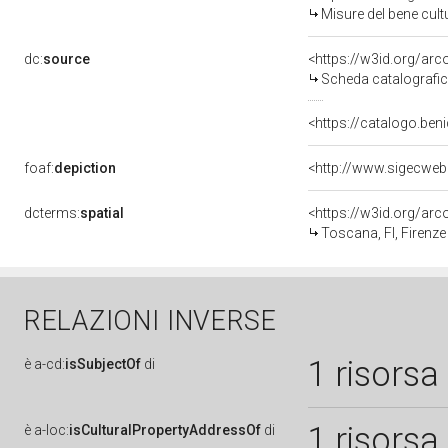
Misure del bene cul
dc:
source
<https://w3id.org/a
Scheda catalografi
<https://catalogo.beni
foaf:
depiction
<http://www.sigecweb
dcterms:
spatial
<https://w3id.org/a
Toscana, FI, Firenze
RELAZIONI INVERSE
1 risorsa
è
a-cd:
isSubjectOf
di
1 risorsa
è
a-loc:
isCulturalPropertyAddressOf
di