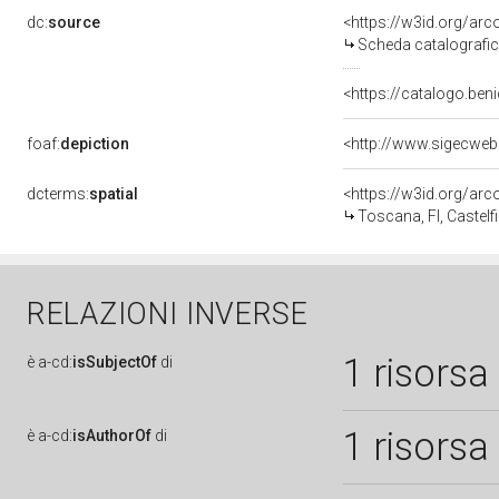
dc:
source
<https://w3id.org/a
Scheda catalografi
<https://catalogo.beni
foaf:
depiction
<http://www.sigecweb
dcterms:
spatial
<https://w3id.org/a
Toscana, FI, Castelf
RELAZIONI INVERSE
1 risorsa
è
a-cd:
isSubjectOf
di
1 risorsa
è
a-cd:
isAuthorOf
di