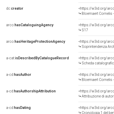
dc:
creator
<https://w3id.org/a
Bloemaert Cornelis 
arco:
hasCataloguingAgency
<https://w3id.org/a
S17
arco:
hasHeritageProtectionAgency
<https://w3id.org/a
Soprintendenza Archeol
a-cat:
isDescribedByCatalogueRecord
<https://w3id.org/a
Scheda catalografi
a-cd:
hasAuthor
<https://w3id.org/a
Bloemaert Cornelis 
a-cd:
hasAuthorshipAttribution
<https://w3id.org/ar
Attribuzione di aut
a-cd:
hasDating
<https://w3id.org/ar
Cronologia 1 del b