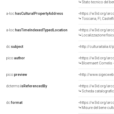
Stato tecnico del b
a-loc:
hasCulturalPropertyAddress
<https://w3id.org/a
Toscana, FI, Castelf
a-loc:
hasTimeIndexedTypedLocation
<https://w3id.org/ar
Localizzazione fisic
dc:
subject
<http://culturaitalia.
pico:
author
<https://w3id.org/a
Bloemaert Cornelis 
pico:
preview
<http://www.sigecweb
dcterms:
isReferencedBy
<https://w3id.org/a
Scheda catalografi
dc:
format
<https://w3id.org/ar
Misure del bene cul