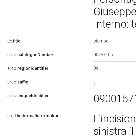
Giuseppe.
Interno:
stampa
dc:
title
00157105
arco:
catalogueNumber
09
arco:
regionIdentifier
J
arco:
suffix
0900157
arco:
uniqueIdentifier
L'incision
a-cd:
historicalInformation
sinistra 