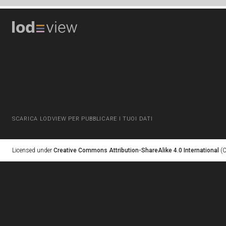
SCARICA LODVIEW PER PUBBLICARE I TUOI DATI
Licensed under
Creative Commons Attribution-ShareAlike 4.0 International
(C