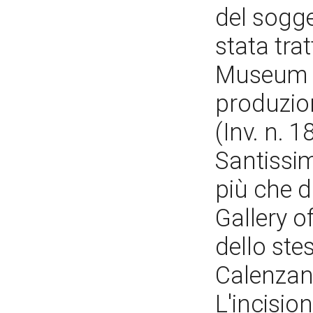
del sogget
stata tra
Museum d
produzion
(Inv. n. 
Santissi
più che d
Gallery o
dello ste
Calenzano
L'incision