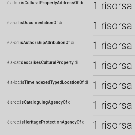
1 risorsa
è
a-loc:
isCulturalPropertyAddressOf
di
1 risorsa
è
a-cd:
isDocumentationOf
di
1 risorsa
è
a-cd:
isAuthorshipAttributionOf
di
1 risorsa
è
a-cat:
describesCulturalProperty
di
1 risorsa
è
a-loc:
isTimeIndexedTypedLocationOf
di
1 risorsa
è
arco:
isCataloguingAgencyOf
di
1 risorsa
è
arco:
isHeritageProtectionAgencyOf
di