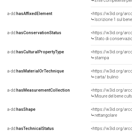
Ente competente per tutela del b
a-dd:
hasAffixedElement
<https://w3id.org/arc
Iscrizione 1 sul be
a-dd:
hasConservationStatus
<https://w3id.org/ar
Stato di conservazi
a-dd:
hasCulturalPropertyType
<https://w3id.org/a
stampa
a-dd:
hasMaterialOrTechnique
<https://w3id.org/arc
carta/ bulino
a-dd:
hasMeasurementCollection
<https://w3id.org/ar
Misure del bene cul
a-dd:
hasShape
<https://w3id.org/arc
rettangolare
a-dd:
hasTechnicalStatus
<https://w3id.org/ar