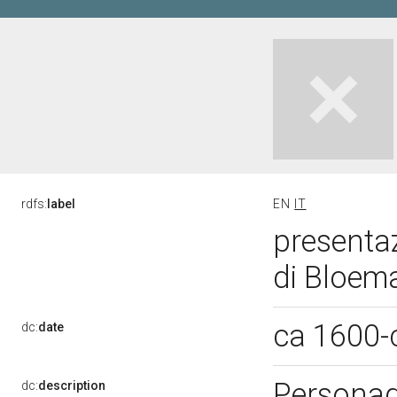
rdfs:
label
EN
IT
presenta
di Bloema
ca 1600-
dc:
date
Personag
dc:
description