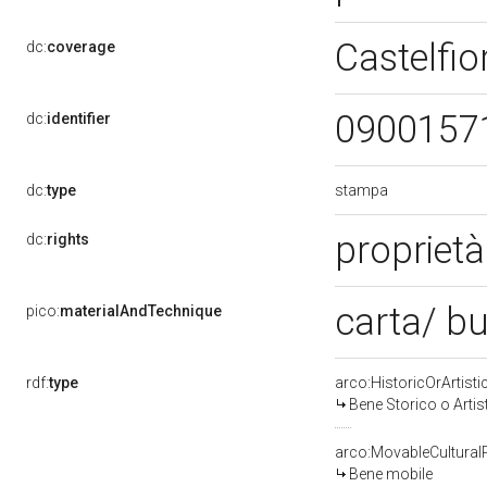
Castelfio
dc:
coverage
0900157
dc:
identifier
stampa
dc:
type
proprietà
dc:
rights
carta/ b
pico:
materialAndTechnique
rdf:
type
arco:HistoricOrArtisti
Bene Storico o Artis
arco:MovableCultural
Bene mobile