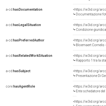
a-cd:
hasDocumentation
Documentazione foto
a-cd:
hasLegalSituation
Condizione giuridica
a-cd:
hasPreferredAuthor
<https://w3id.org/a
Bloemaert Cornelis 
a-cd:
hasRelatedWorkSituation
<https://w3id.org/arc
Rapporto 1 tra la s
a-cd:
hasSubject
<https://w3id.org/a
Presentazione Di Ge
core:
hasAgentRole
<https://w3id.org/ar
Ente schedatore del bene 
<https://w3id.org/ar