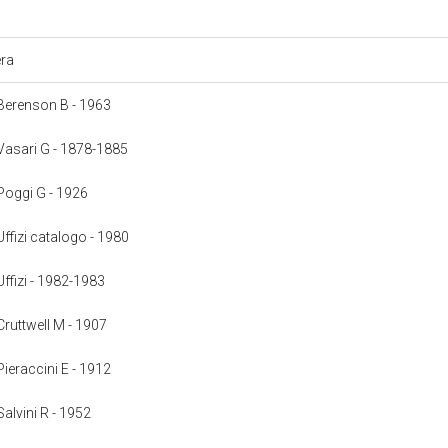
era
: Berenson B - 1963
: Vasari G - 1878-1885
 Poggi G - 1926
 Uffizi catalogo - 1980
 Uffizi - 1982-1983
 Cruttwell M - 1907
 Pieraccini E - 1912
 Salvini R - 1952