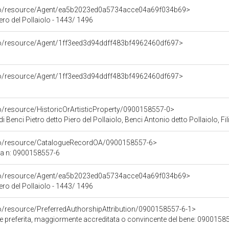
rco/resource/Agent/ea5b2023ed0a5734acce04a69f034b69>
iero del Pollaiolo - 1443/ 1496
rco/resource/Agent/1ff3eed3d94ddff483bf4962460df697>
rco/resource/Agent/1ff3eed3d94ddff483bf4962460df697>
co/resource/HistoricOrArtisticProperty/0900158557-0>
) di Benci Pietro detto Piero del Pollaiolo, Benci Antonio detto Pollaiolo, Fi
rco/resource/CatalogueRecordOA/0900158557-6>
ca n: 0900158557-6
rco/resource/Agent/ea5b2023ed0a5734acce04a69f034b69>
iero del Pollaiolo - 1443/ 1496
co/resource/PreferredAuthorshipAttribution/0900158557-6-1>
ore preferita, maggiormente accreditata o convincente del bene: 0900158