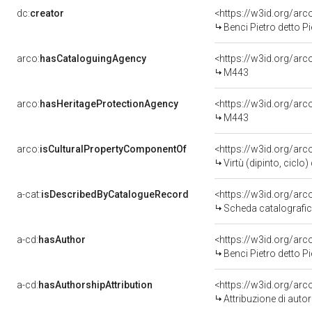
dc:
creator
<https://w3id.org/a
Benci Pietro detto P
arco:
hasCataloguingAgency
<https://w3id.org/a
M443
arco:
hasHeritageProtectionAgency
<https://w3id.org/a
M443
arco:
isCulturalPropertyComponentOf
<https://w3id.org/ar
Virtù (dipinto, ciclo
a-cat:
isDescribedByCatalogueRecord
<https://w3id.org/a
Scheda catalografi
a-cd:
hasAuthor
<https://w3id.org/a
Benci Pietro detto P
a-cd:
hasAuthorshipAttribution
<https://w3id.org/ar
Attribuzione di aut