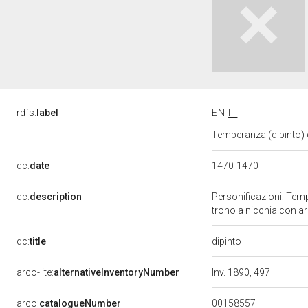
rdfs:
label
EN
IT
Temperanza (dipinto) d
dc:
date
1470-1470
dc:
description
Personificazioni: Temp
trono a nicchia con ar
dipinto
dc:
title
arco-lite:
alternativeInventoryNumber
Inv. 1890, 497
00158557
arco:
catalogueNumber