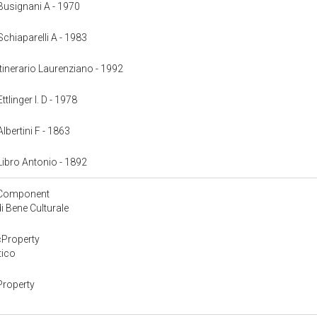
: Busignani A - 1970
 Schiaparelli A - 1983
 Itinerario Laurenziano - 1992
ttlinger I. D - 1978
Albertini F - 1863
 Libro Antonio - 1892
yComponent
 Bene Culturale
cProperty
tico
Property