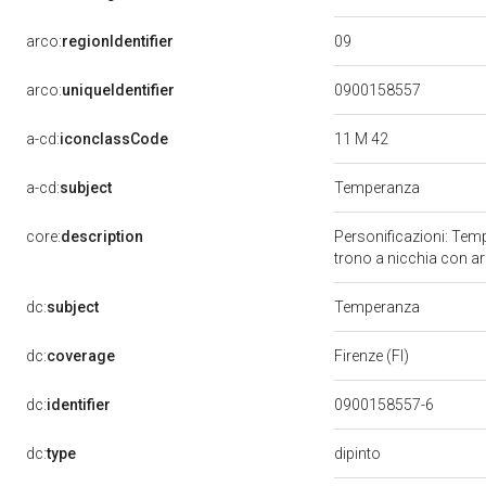
09
arco:
regionIdentifier
arco:
uniqueIdentifier
0900158557
11 M 42
a-cd:
iconclassCode
a-cd:
subject
Temperanza
core:
description
Personificazioni: Temp
trono a nicchia con ar
dc:
subject
Temperanza
dc:
coverage
Firenze (FI)
dc:
identifier
0900158557-6
dipinto
dc:
type